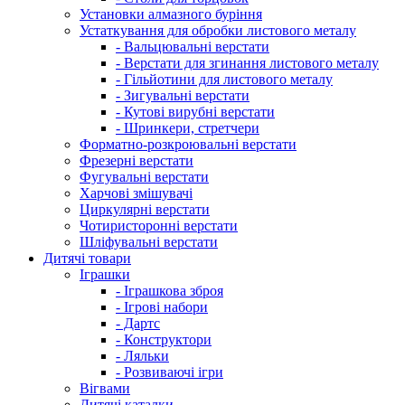
Установки алмазного буріння
Устаткування для обробки листового металу
- Вальцювальні верстати
- Верстати для згинання листового металу
- Гільйотини для листового металу
- Зигувальні верстати
- Кутові вирубні верстати
- Шринкери, стретчери
Форматно-розкроювальні верстати
Фрезерні верстати
Фугувальні верстати
Харчові змішувачі
Циркулярні верстати
Чотиристоронні верстати
Шліфувальні верстати
Дитячі товари
Іграшки
- Іграшкова зброя
- Ігрові набори
- Дартс
- Конструктори
- Ляльки
- Розвиваючі ігри
Вігвами
Дитячі каталки