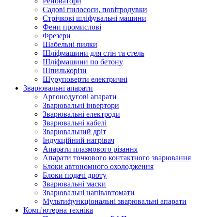
Реноватори
Садові пилососи, повітродувки
Стрічкові шліфувальні машини
Фени промислові
Фрезери
Шабельні пилки
Шліфмашини для стін та стель
Шліфмашини по бетону
Шпилькорізи
Шуруповерти електричні
Зварювальні апарати
Аргонодугові апарати
Зварювальні інвертори
Зварювальні електроди
Зварювальні кабелі
Зварювальний дріт
Індукційний нагрівач
Апарати плазмового різання
Апарати точкового контактного зварювання
Блоки автономного охолодження
Блоки подачі дроту
Зварювальні маски
Зварювальні напівавтомати
Мультифункціональні зварювальні апарати
Комп'ютерна техніка