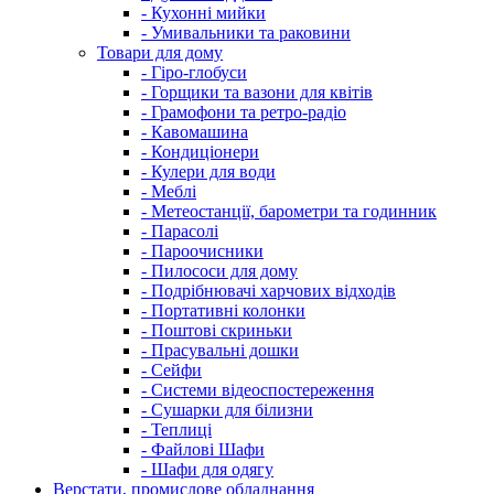
- Кухонні мийки
- Умивальники та раковини
Товари для дому
- Гіро-глобуси
- Горщики та вазони для квітів
- Грамофони та ретро-радіо
- Кавомашина
- Кондиціонери
- Кулери для води
- Меблі
- Метеостанції, барометри та годинник
- Парасолі
- Пароочисники
- Пилососи для дому
- Подрібнювачі харчових відходів
- Портативні колонки
- Поштові скриньки
- Прасувальні дошки
- Сейфи
- Системи відеоспостереження
- Сушарки для білизни
- Теплиці
- Файлові Шафи
- Шафи для одягу
Верстати, промислове обладнання