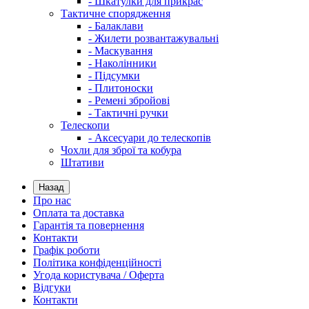
- Шкатулки для прикрас
Тактичне спорядження
- Балаклави
- Жилети розвантажувальні
- Маскування
- Наколінники
- Підсумки
- Плитоноски
- Ремені збройові
- Тактичні ручки
Телескопи
- Аксесуари до телескопів
Чохли для зброї та кобура
Штативи
Назад
Про нас
Оплата та доставка
Гарантія та повернення
Контакти
Графік роботи
Політика конфіденційності
Угода користувача / Оферта
Відгуки
Контакти