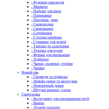
- Кухонне приладдя
- Марміти
- Набори для віскі
- Пароварки
- Протвінь, деко
- Сковородки
- Скороварки
- Сотейники
- Столові прибори
- Сушарки для зелені
- Тарілки та салатники
- Техніка для кухні
- Форми для випікання
- Хлібниці
- Чарки, склянки, стопки
- Чашки
Новий рік
- Гірлянди та підвіски
- Зимові санки та аксесуари
- Новорічний декор
- Штучні ялинки, сосни
Сантехніка
- Інструмент для прочищення труб
- Ванни
- Душові піддони