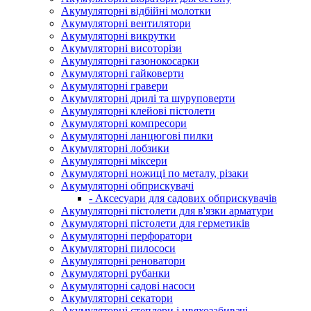
Акумуляторні відбійні молотки
Акумуляторні вентилятори
Акумуляторні викрутки
Акумуляторні висоторізи
Акумуляторні газонокосарки
Акумуляторні гайковерти
Акумуляторні гравери
Акумуляторні дрилі та шуруповерти
Акумуляторні клейові пістолети
Акумуляторні компресори
Акумуляторні ланцюгові пилки
Акумуляторні лобзики
Акумуляторні міксери
Акумуляторні ножиці по металу, різаки
Акумуляторні обприскувачі
- Аксесуари для садових обприскувачів
Акумуляторні пістолети для в'язки арматури
Акумуляторні пістолети для герметиків
Акумуляторні перфоратори
Акумуляторні пилососи
Акумуляторні реноватори
Акумуляторні рубанки
Акумуляторні садові насоси
Акумуляторні секатори
Акумуляторні степлери і цвяхозабивачі