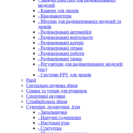
моделей
- Камери для дронів
- Квадракоптери
- Мотори для радіокерованих моделей та
дронів
- Радіокеровані автомобілі
- Радіокеровані вертольоти
- Радіокеровані катери
- Радіокеровані літаки
- Радіокеровані роботи
- Радіокеровані танки
- Регулятори для радіокерованих моделей
(esc)
- Системи FPV для дронів
Рації
Сигнально шумова зброя
Сошки та упори для рушниць
Спортивні окуляри
Страйкбольна зброя
Сувеніри, подарунки, ігри
- Запальнички
- Наручні годинники
- Настільні ігри
- Статуетки