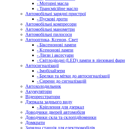
- Моторні масла
- Трансмісійне масло
Автомобільні зарядні пристрої
- Пускові дроти
Автомобільні компресори
Автомобільні манометри
Автомобільні пилососи
Автооптика, Ксенон, Свет
- Біксенонові лампи
- Ксенонові лампи
- Лінзи і аксесуари
- Світлодіодні (LED) лампи в лінзовані фари
Автосигналізації
- Імобілайзери
- Брелки та мітки до автосигналізації
- Сирени до сигналізацій
Автохолодильник
Акумулятори
Відеореєстратори
Дзеркала заднього виду
- Кріплення для дзеркал
Доводчики дверей автомобіля
Доводчики скла та склопідйомники
Домкрати
Зарядна станція для електромобілів