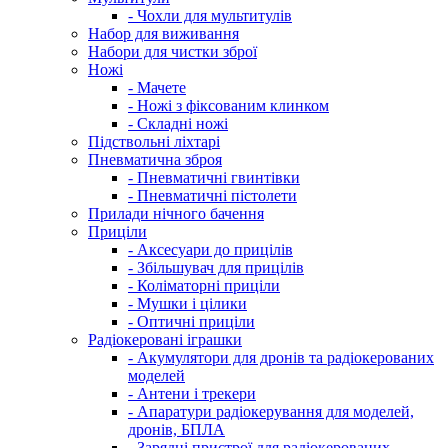
- Чохли для мультитулів
Набор для виживання
Набори для чистки зброї
Ножі
- Мачете
- Ножі з фіксованим клинком
- Складні ножі
Підствольні ліхтарі
Пневматична зброя
- Пневматичні гвинтівки
- Пневматичні пістолети
Прилади нічного бачення
Приціли
- Аксесуари до прицілів
- Збільшувач для прицілів
- Коліматорні приціли
- Мушки і цілики
- Оптичні приціли
Радіокеровані іграшки
- Акумулятори для дронів та радіокерованих
моделей
- Антени і трекери
- Апаратури радіокерування для моделей,
дронів, БПЛА
- Зарядні пристрої для радіокерованих