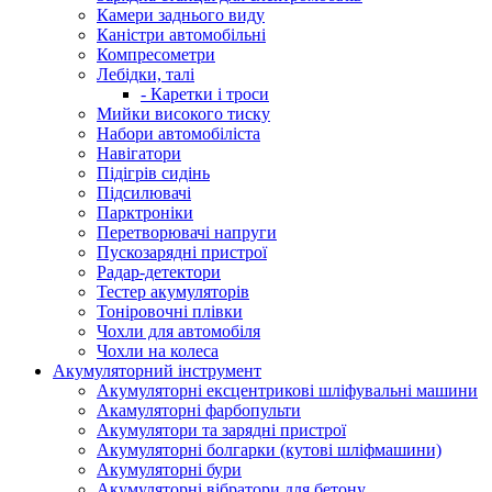
Камери заднього виду
Каністри автомобільні
Компресометри
Лебідки, талі
- Каретки і троси
Мийки високого тиску
Набори автомобіліста
Навігатори
Підігрів сидінь
Підсилювачі
Парктроніки
Перетворювачі напруги
Пускозарядні пристрої
Радар-детектори
Тестер акумуляторів
Тоніровочні плівки
Чохли для автомобіля
Чохли на колеса
Акумуляторний інструмент
Акумуляторні ексцентрикові шліфувальні машини
Акамуляторні фарбопульти
Акумулятори та зарядні пристрої
Акумуляторні болгарки (кутові шліфмашини)
Акумуляторні бури
Акумуляторні вібратори для бетону