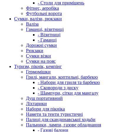
- Столи для приміщень
Фітнес, аеробіка
Футбольні ворота
Сумки, валізи, рюкзаки
Валіза
Гаманці, візитниці
- Візитниці
- Гаманці
Дорожні сумки
Рюкзаки
Сумки візки
Сумки на пояс
Туризм, пікнік, кемпінг
Гермомішки
Грилі, мангали, коптильні, барбекю
- Набори для гриля та барбекю
- Сковороди з диску
- Шампури, сітки для мангалу
Душ портативний
Ліхтарики
Набори для пікніка
Намети та тенти туристичні
Палиці для скандинавської ходьби
Пальники, лампи, газове обладнання
- Газові балони