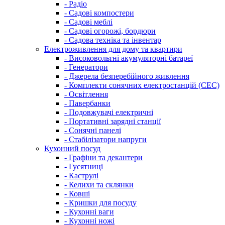
- Радіо
- Садові компостери
- Садові меблі
- Садові огорожі, бордюри
- Садова техніка та інвентар
Електроживлення для дому та квартири
- Високовольтні акумуляторні батареї
- Генератори
- Джерела безперебійного живлення
- Комплекти сонячних електростанцій (СЕС)
- Освітлення
- Павербанки
- Подовжувачі електричні
- Портативні зарядні станції
- Сонячні панелі
- Стабілізатори напруги
Кухонний посуд
- Графіни та декантери
- Гусятниці
- Каструлі
- Келихи та склянки
- Ковші
- Кришки для посуду
- Кухонні ваги
- Кухонні ножі