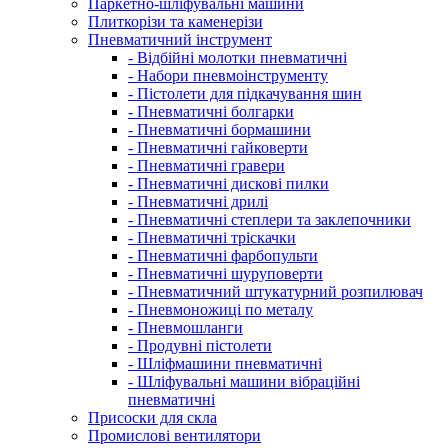
Паркетно-шліфувальні машини
Плиткорізи та каменерізи
Пневматичний інструмент
- Відбійні молотки пневматичні
- Набори пневмоінструменту
- Пістолети для підкачування шин
- Пневматичні болгарки
- Пневматичні бормашини
- Пневматичні гайковерти
- Пневматичні гравери
- Пневматичні дискові пилки
- Пневматичні дрилі
- Пневматичні степлери та заклепочники
- Пневматичні тріскачки
- Пневматичні фарбопульти
- Пневматичні шуруповерти
- Пневматичний штукатурний розпилювач
- Пневмоножиці по металу
- Пневмошланги
- Продувні пістолети
- Шліфмашини пневматичні
- Шліфувальні машини вібраційні
пневматичні
Присоски для скла
Промислові вентилятори