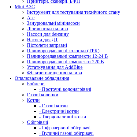
Принтери, сканери, БФП
Міні АЗС
Інструмент для тестування технічного стану
Азс
Занурювальні мінінасоси
Лічильники палива
Насоси для бензину
Насоси для ДТ
Пістолети заправні
Паливороздавальні колонки (ТРК)
Паливороздавальні комплекти 12-24 В
Паливороздавальні комплекти 220 В
Устаткування для AddBlue
Фільтри очищення палива
Опалювальне обладнання
Бойлери
- Проточні водонагрівачі
Газові колонки
Котли
- Газові котли
- Електричні котли
- Твердопаливні котли
Обігрівачі
- Інфрачервоні обігрівачі
- Вуличні газові обігрівачі