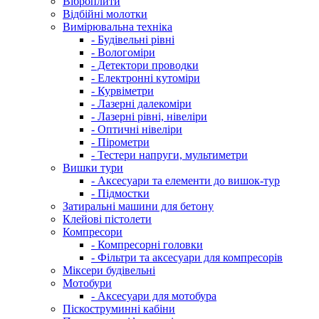
Віброплити
Відбійні молотки
Вимірювальна техніка
- Будівельні рівні
- Вологоміри
- Детектори проводки
- Електронні кутоміри
- Курвіметри
- Лазерні далекоміри
- Лазерні рівні, нівеліри
- Оптичні нівеліри
- Пірометри
- Тестери напруги, мультиметри
Вишки тури
- Аксесуари та елементи до вишок-тур
- Підмостки
Затиральні машини для бетону
Клейові пістолети
Компресори
- Компресорні головки
- Фільтри та аксесуари для компресорів
Міксери будівельні
Мотобури
- Аксесуари для мотобура
Піскоструминні кабіни