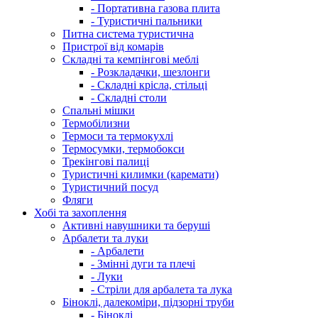
- Портативна газова плита
- Туристичні пальники
Питна система туристична
Пристрої від комарів
Складні та кемпінгові меблі
- Розкладачки, шезлонги
- Складні крісла, стільці
- Складні столи
Спальні мішки
Термобілизни
Термоси та термокухлі
Термосумки, термобокси
Трекінгові палиці
Туристичні килимки (каремати)
Туристичний посуд
Фляги
Хобі та захоплення
Активні навушники та беруші
Арбалети та луки
- Арбалети
- Змінні дуги та плечі
- Луки
- Стріли для арбалета та лука
Біноклі, далекоміри, підзорні труби
- Біноклі