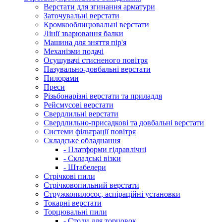
Верстати для згинання арматури
Заточувальні верстати
Кромкооблицювальні верстати
Лінії зварювання балки
Машина для зняття пір'я
Механізми подачі
Осушувачі стисненого повітря
Пазувально-довбальні верстати
Пилорами
Преси
Різьбонарізні верстати та приладдя
Рейсмусові верстати
Свердлильні верстати
Свердлильно-присадкові та довбальні верстати
Системи фільтрації повітря
Складське обладнання
- Платформи гідравлічні
- Складські візки
- Штабелери
Стрічкові пили
Стрічковопильний верстати
Стружкопилосос, аспіраційні установки
Токарні верстати
Торцювальні пили
- Столи для торцовок