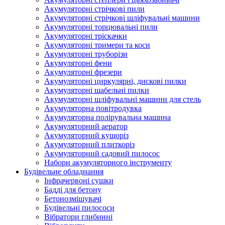
Акумуляторні стрічкові пили
Акумуляторні стрічкові шліфувальні машини
Акумуляторні торцювальні пили
Акумуляторні тріскачки
Акумуляторні тримери та коси
Акумуляторні труборізи
Акумуляторні фени
Акумуляторні фрезери
Акумуляторні циркулярні, дискові пилки
Акумуляторні шабельні пилки
Акумуляторні шліфувальні машини для стель
Акумуляторна повітродувка
Акумуляторна полірувальна машина
Акумуляторний аератор
Акумуляторний кущоріз
Акумуляторний плиткоріз
Акумуляторний садовий пилосос
Набори акумуляторного інструменту
Будівельне обладнання
Інфрачервоні сушки
Бадді для бетону
Бетонозмішувачі
Будівельні пилососи
Вібратори глибинні