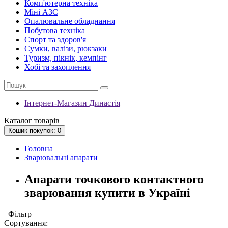
Комп'ютерна техніка
Міні АЗС
Опалювальне обладнання
Побутова техніка
Спорт та здоров'я
Сумки, валізи, рюкзаки
Туризм, пікнік, кемпінг
Хобі та захоплення
Інтернет-Магазин Династія
Каталог
товарів
Кошик
покупок
: 0
Головна
Зварювальні апарати
Апарати точкового контактного
зварювання купити в Україні
Фільтр
Сортування: