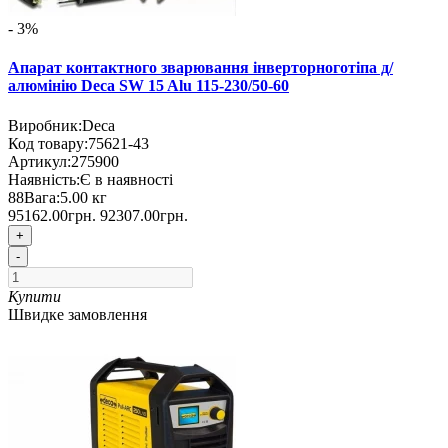
- 3%
Апарат контактного зварювання інверторноготіпа д/
алюмінію Deca SW 15 Alu 115-230/50-60
Виробник:
Deca
Код товару:
75621-43
Артикул:
275900
Наявність:
Є в наявності
88
Вага:
5.00
кг
95162.00грн.
92307.00грн.
+
-
Купити
Швидке замовлення