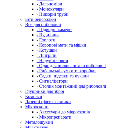
- Дальноміри
- Монокуляри
- Підзорні труби
Біти бейсбольні
Все для риболовлі
- Підводні камери
- Вудилища
- Ехолоти
- Коропові мати та мішки
- Котушки
- Ліпгріпи
- Надувні човни
- Одяг для полювання та риболовлі
- Рибальські сумки та коробки
- Садки, підсаки та кукани
- Сигналізатори
- Столик монтажний для риболовлі
Глушники для зброї
Компаси
Лазерні цілевказівники
Мікроскопи
- Аксесуари до мікроскопів
- Мікропрепарати
Металошукачі
Мультитули