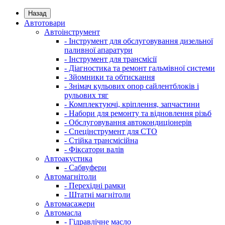
Назад
Автотовари
Автоінструмент
- Інструмент для обслуговування дизельної
паливної апаратури
- Інструмент для трансмісії
- Діагностика та ремонт гальмівної системи
- Зйомники та обтискання
- Знімач кульових опор сайлентблоків і
рульових тяг
- Комплектуючі, кріплення, запчастини
- Набори для ремонту та відновлення різьб
- Обслуговування автокондиціонерів
- Спецінструмент для СТО
- Стійка трансмісійна
- Фіксатори валів
Автоакустика
- Сабвуфери
Автомагнітоли
- Перехідні рамки
- Штатні магнітоли
Автомасажери
Автомасла
- Гідравлічне масло