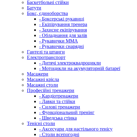
Баскетбольні стійки
Батути
Бокс, єдиноборства
- Боксерські рукавиці
- Екіпірування тренера
- Захисне екіпірування
- Обладнання для залів
- Рукавички ММА
- Рукавички снарядні
Гантелі та штанги
Електротранспорт
- Дитячі электроквадроцикли
- Мотоцикли на акумуляторній батареї
Масажери
Масажні крісла
Масажні столи
Професійні тренажери
- Кардіотренажери
- Лавки та стійки
- Силові тренажери
- Функціональний тренінг
- Шведська стінка
Тенісні столи
- Аксесуари для настільного тенісу
- Столи всепогодні