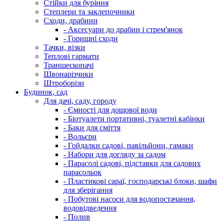
Стійки для буріння
Степлери та заклепочники
Сходи, драбини
- Аксесуари до драбин і стрем'янок
- Горищні сходи
Тачки, візки
Теплові гармати
Траншеєкопачі
Швонарізчики
Штроборізи
Будинок, сад
Для дачі, саду, городу
- Ємності для дощової води
- Біотуалети портативні, туалетні кабінки
- Баки для сміття
- Вольєри
- Гойдалки садові, павільйони, гамаки
- Набори для догляду за садом
- Парасолі садові, підставки для садових
парасольок
- Пластикові сараї, господарські блоки, шафи
для зберігання
- Побутові насоси для водопостачання,
водовідведення
- Полив