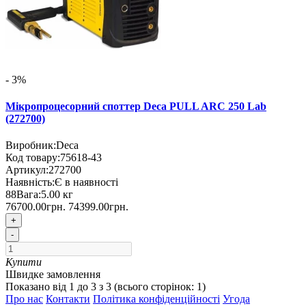
- 3%
Мікропроцесорний споттер Deca PULL ARC 250 Lab
(272700)
Виробник:
Deca
Код товару:
75618-43
Артикул:
272700
Наявність:
Є в наявності
88
Вага:
5.00
кг
76700.00грн.
74399.00грн.
+
-
Купити
Швидке замовлення
Показано від 1 до 3 з 3 (всього сторінок: 1)
Про нас
Контакти
Політика конфіденційності
Угода