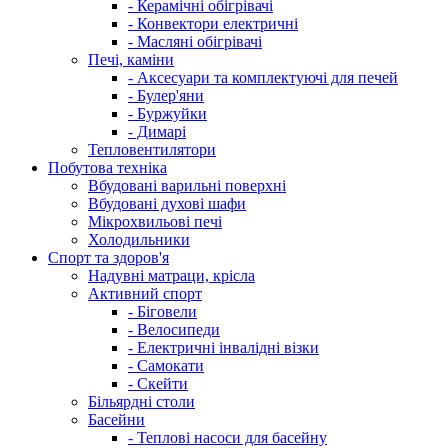
- Керамічні обігрівачі
- Конвектори електричні
- Масляні обігрівачі
Печі, каміни
- Аксесуари та комплектуючі для печей
- Булер'яни
- Буржуйки
- Димарі
Тепловентилятори
Побутова техніка
Вбудовані варильні поверхні
Вбудовані духові шафи
Мікрохвильові печі
Холодильники
Спорт та здоров'я
Надувні матраци, крісла
Активний спорт
- Біговели
- Велосипеди
- Електричні інвалідні візки
- Самокати
- Скейти
Більярдні столи
Басейни
- Теплові насоси для басейну