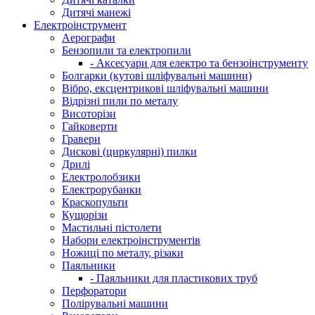
Дитячі манежі
Електроінструмент
Аерографи
Бензопили та електропили
- Аксесуари для електро та бензоінструменту
Болгарки (кутові шліфувальні машини)
Вібро, ексцентрикові шліфувальні машини
Відрізні пили по металу
Висоторізи
Гайковерти
Гравери
Дискові (циркулярні) пилки
Дрилі
Електролобзики
Електрорубанки
Краскопульти
Кущорізи
Мастильні пістолети
Набори електроінструментів
Ножиці по металу, різаки
Паяльники
- Паяльники для пластикових труб
Перфоратори
Полірувальні машини