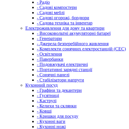
- Радіо
- Садові компостери
- Садові меблі
- Садові огорожі, бордюри
- Садова техніка та інвентар
Електроживлення для дому та квартири
- Високовольтні акумуляторні батареї
- Генератори
- Джерела безперебійного живлення
- Комплекти сонячних електростанцій (СЕС)
- Освітлення
- Павербанки
- Подовжувачі електричні
- Портативні зарядні станції
- Сонячні панелі
- Стабілізатори напруги
Кухонний посуд
- Графіни та декантери
- Гусятниці
- Каструлі
- Келихи та склянки
- Ковші
- Кришки для посуду
- Кухонні ваги
- Кухонні ножі