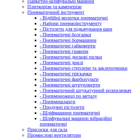
Паркетно-шліфувальні машини
Плиткорізи та каменерізи
Пневматичний інструмент
- Відбійні молотки пневматичні
- Набори пневмоінструменту
- Пістолети для підкачування шин
- Пневматичні болгарки
- Пневматичні бормашини
- Пневматичні гайковерти
- Пневматичні гравери
- Пневматичні дискові пилки
- Пневматичні дрилі
- Пневматичні степлери та заклепочники
- Пневматичні тріскачки
- Пневматичні фарбопульти
- Пневматичні шуруповерти
- Пневматичний штукатурний розпилювач
- Пневмоножиці по металу
- Пневмошланги
- Продувні пістолети
- Шліфмашини пневматичні
- Шліфувальні машини вібраційні
пневматичні
Присоски для скла
Промислові вентилятори