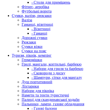
- Столи для приміщень
Фітнес, аеробіка
Футбольні ворота
Сумки, валізи, рюкзаки
Валіза
Гаманці, візитниці
- Візитниці
- Гаманці
Дорожні сумки
Рюкзаки
Сумки візки
Сумки на пояс
Туризм, пікнік, кемпінг
Гермомішки
Грилі, мангали, коптильні, барбекю
- Набори для гриля та барбекю
- Сковороди з диску
- Шампури, сітки для мангалу
Душ портативний
Ліхтарики
Набори для пікніка
Намети та тенти туристичні
Палиці для скандинавської ходьби
Пальники, лампи, газове обладнання
- Газові балони