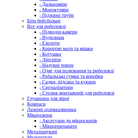
- Дальноміри
- Монокуляри
- Підзорні труби
Біти бейсбольні
Все для риболовлі
- Підводні камери
- Вудилища
- Ехолоти
- Коропові мати та мішки
- Котушки
- Ліпгріпи
- Надувні човни
- Одяг для полювання та риболовлі
- Рибальські сумки та коробки
- Садки, підсаки та кукани
- Сигналізатори
- Столик монтажний для риболовлі
Глушники для зброї
Компаси
Лазерні цілевказівники
Мікроскопи
- Аксесуари до мікроскопів
- Мікропрепарати
Металошукачі
Мультитули