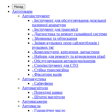
Назад
Автотовари
Автоінструмент
- Інструмент для обслуговування дизельної
паливної апаратури
- Інструмент для трансмісії
- Діагностика та ремонт гальмівної системи
- Зйомники та обтискання
- Знімач кульових опор сайлентблоків і
рульових тяг
- Комплектуючі, кріплення, запчастини
- Набори для ремонту та відновлення різьб
- Обслуговування автокондиціонерів
- Спецінструмент для СТО
- Стійка трансмісійна
- Фіксатори валів
Автоакустика
- Сабвуфери
Автомагнітоли
- Перехідні рамки
- Штатні магнітоли
Автомасажери
Автомасла
- Гідравлічне масло