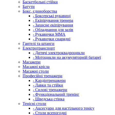
Баскетбольні стійки
Батути
Бокс, єдиноборства
- Боксерські рукавиці
- Екіпірування тренера
- Захисне екіпірування
- Обладнання для залів
- Рукавички ММА
- Рукавички снарядні
Гантелі та штанги
Електротранспорт
- Дитячі электроквадроцикли
- Мотоцикли на акумуляторній батареї
Масажери
Масажні крісла
Масажні столи
Професійні тренажери
- Кардіотренажери
- Лавки та стійки
- Силові тренажери
- Функціональний тренінг
- Шведська стінка
Тенісні столи
- Аксесуари для настільного тенісу
- Столи всепогодні