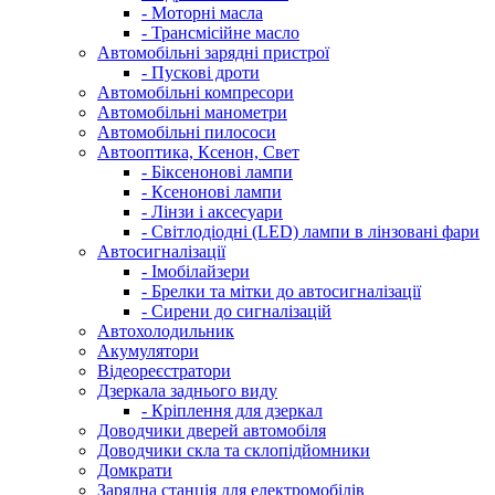
- Моторні масла
- Трансмісійне масло
Автомобільні зарядні пристрої
- Пускові дроти
Автомобільні компресори
Автомобільні манометри
Автомобільні пилососи
Автооптика, Ксенон, Свет
- Біксенонові лампи
- Ксенонові лампи
- Лінзи і аксесуари
- Світлодіодні (LED) лампи в лінзовані фари
Автосигналізації
- Імобілайзери
- Брелки та мітки до автосигналізації
- Сирени до сигналізацій
Автохолодильник
Акумулятори
Відеореєстратори
Дзеркала заднього виду
- Кріплення для дзеркал
Доводчики дверей автомобіля
Доводчики скла та склопідйомники
Домкрати
Зарядна станція для електромобілів