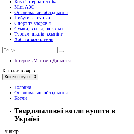
Комп'ютерна техніка
Міні АЗС
Опалювальне обладнання
Побутова техніка
Спорт та здоров'я
Сумки, валізи, рюкзаки
Туризм, пікнік, кемпінг
Хобі та захоплення
Інтернет-Магазин Династія
Каталог
товарів
Кошик
покупок
: 0
Головна
Опалювальне обладнання
Котли
Твердопаливні котли купити в
Україні
Фільтр