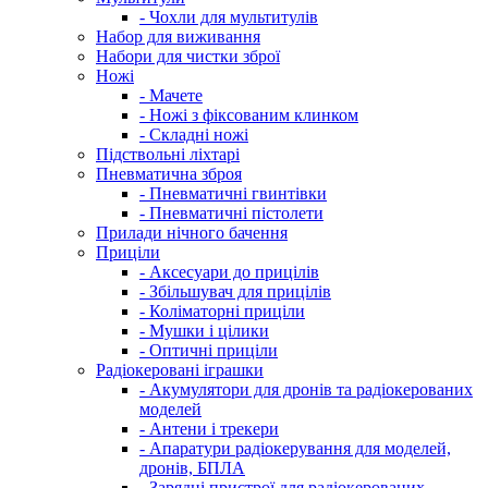
- Чохли для мультитулів
Набор для виживання
Набори для чистки зброї
Ножі
- Мачете
- Ножі з фіксованим клинком
- Складні ножі
Підствольні ліхтарі
Пневматична зброя
- Пневматичні гвинтівки
- Пневматичні пістолети
Прилади нічного бачення
Приціли
- Аксесуари до прицілів
- Збільшувач для прицілів
- Коліматорні приціли
- Мушки і цілики
- Оптичні приціли
Радіокеровані іграшки
- Акумулятори для дронів та радіокерованих
моделей
- Антени і трекери
- Апаратури радіокерування для моделей,
дронів, БПЛА
- Зарядні пристрої для радіокерованих