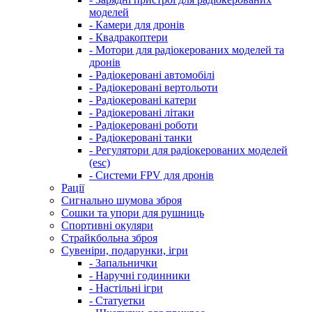
моделей
- Камери для дронів
- Квадракоптери
- Мотори для радіокерованих моделей та
дронів
- Радіокеровані автомобілі
- Радіокеровані вертольоти
- Радіокеровані катери
- Радіокеровані літаки
- Радіокеровані роботи
- Радіокеровані танки
- Регулятори для радіокерованих моделей
(esc)
- Системи FPV для дронів
Рації
Сигнально шумова зброя
Сошки та упори для рушниць
Спортивні окуляри
Страйкбольна зброя
Сувеніри, подарунки, ігри
- Запальнички
- Наручні годинники
- Настільні ігри
- Статуетки