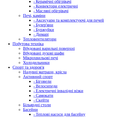
- Керамічні обігрівачі
- Конвектори електричні
- Масляні обігрівачі
Печі, каміни
- Аксесуари та комплектуючі для печей
- Булер'яни
- Буржуйки
- Димарі
Тепловентилятори
Побутова техніка
Вбудовані варильні поверхні
Вбудовані духові шафи
Мікрохвильові печі
Холодильники
Спорт та здоров'я
Надувні матраци, крісла
Активний спорт
- Біговели
- Велосипеди
- Електричні інвалідні візки
- Самокати
- Скейти
Більярдні столи
Басейни
- Теплові насоси для басейну