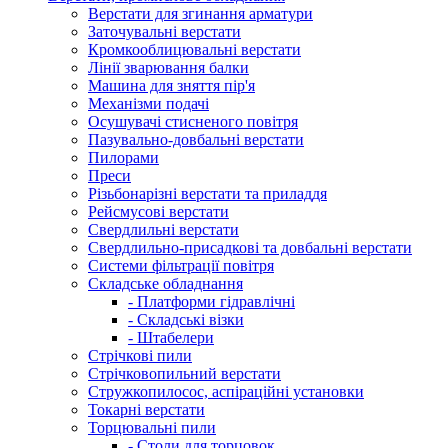
Верстати для згинання арматури
Заточувальні верстати
Кромкооблицювальні верстати
Лінії зварювання балки
Машина для зняття пір'я
Механізми подачі
Осушувачі стисненого повітря
Пазувально-довбальні верстати
Пилорами
Преси
Різьбонарізні верстати та приладдя
Рейсмусові верстати
Свердлильні верстати
Свердлильно-присадкові та довбальні верстати
Системи фільтрації повітря
Складське обладнання
- Платформи гідравлічні
- Складські візки
- Штабелери
Стрічкові пили
Стрічковопильний верстати
Стружкопилосос, аспіраційні установки
Токарні верстати
Торцювальні пили
- Столи для торцовок