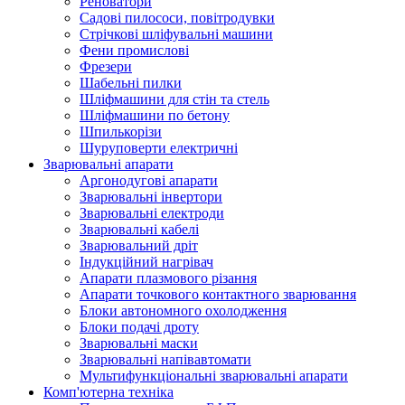
Реноватори
Садові пилососи, повітродувки
Стрічкові шліфувальні машини
Фени промислові
Фрезери
Шабельні пилки
Шліфмашини для стін та стель
Шліфмашини по бетону
Шпилькорізи
Шуруповерти електричні
Зварювальні апарати
Аргонодугові апарати
Зварювальні інвертори
Зварювальні електроди
Зварювальні кабелі
Зварювальний дріт
Індукційний нагрівач
Апарати плазмового різання
Апарати точкового контактного зварювання
Блоки автономного охолодження
Блоки подачі дроту
Зварювальні маски
Зварювальні напівавтомати
Мультифункціональні зварювальні апарати
Комп'ютерна техніка