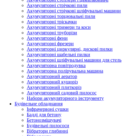
Акумуляторні стрічкові пили
Акумуляторні стрічкові шліфувальні машини
Акумуляторні торцювальні пили
Акумуляторні тріскачки
Акумуляторні тримери та коси
Акумуляторні труборізи
Акумуляторні фени
Акумуляторні фрезери
Акумуляторні циркулярні, дискові пилки
Акумуляторні шабельні пилки
Акумуляторні шліфувальні машини для стель
Акумуляторна повітродувка
Акумуляторна полірувальна машина
Акумуляторний аератор
Акумуляторний кущоріз
Акумуляторний плиткоріз
Акумуляторний садовий пилосос
Набори акумуляторного інструменту
Будівельне обладнання
Інфрачервоні сушки
Бадді для бетону
Бетонозмішувачі
Будівельні пилососи
Вібратори глибинні