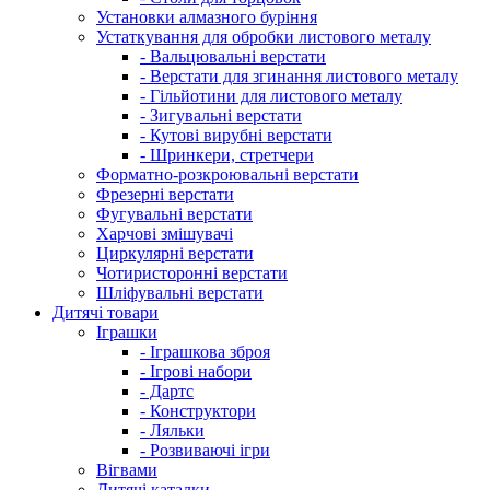
Установки алмазного буріння
Устаткування для обробки листового металу
- Вальцювальні верстати
- Верстати для згинання листового металу
- Гільйотини для листового металу
- Зигувальні верстати
- Кутові вирубні верстати
- Шринкери, стретчери
Форматно-розкроювальні верстати
Фрезерні верстати
Фугувальні верстати
Харчові змішувачі
Циркулярні верстати
Чотиристоронні верстати
Шліфувальні верстати
Дитячі товари
Іграшки
- Іграшкова зброя
- Ігрові набори
- Дартс
- Конструктори
- Ляльки
- Розвиваючі ігри
Вігвами
Дитячі каталки