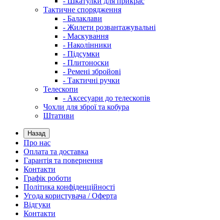
- Шкатулки для прикрас
Тактичне спорядження
- Балаклави
- Жилети розвантажувальні
- Маскування
- Наколінники
- Підсумки
- Плитоноски
- Ремені збройові
- Тактичні ручки
Телескопи
- Аксесуари до телескопів
Чохли для зброї та кобура
Штативи
Назад
Про нас
Оплата та доставка
Гарантія та повернення
Контакти
Графік роботи
Політика конфіденційності
Угода користувача / Оферта
Відгуки
Контакти