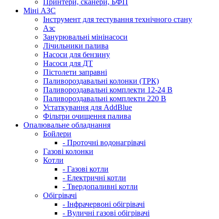
Принтери, сканери, БФП
Міні АЗС
Інструмент для тестування технічного стану
Азс
Занурювальні мінінасоси
Лічильники палива
Насоси для бензину
Насоси для ДТ
Пістолети заправні
Паливороздавальні колонки (ТРК)
Паливороздавальні комплекти 12-24 В
Паливороздавальні комплекти 220 В
Устаткування для AddBlue
Фільтри очищення палива
Опалювальне обладнання
Бойлери
- Проточні водонагрівачі
Газові колонки
Котли
- Газові котли
- Електричні котли
- Твердопаливні котли
Обігрівачі
- Інфрачервоні обігрівачі
- Вуличні газові обігрівачі