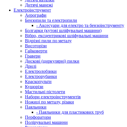
Дитячі манежі
Електроінструмент
Аерографи
Бензопили та електропили
- Аксесуари для електро та бензоінструменту
Болгарки (кутові шліфувальні машини)
Вібро, ексцентрикові шліфувальні машини
Відрізні пили по металу
Висоторізи
Гайковерти
Гравери
Дискові (циркулярні) пилки
Дрилі
Електролобзики
Електрорубанки
Краскопульти
Кущорізи
Мастильні пістолети
Набори електроінструментів
Ножиці по металу, різаки
Паяльники
- Паяльники для пластикових труб
Перфоратори
Полірувальні машини