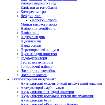
Камери заднього виду
Каністри автомобільні
Компресометри
Лебідки, талі
- Каретки і троси
Мийки високого тиску
Набори автомобіліста
Навігатори
Підігрів сидінь
Підсилювачі
Парктроніки
Перетворювачі напруги
Пускозарядні пристрої
Радар-детектори
Тестер акумуляторів
Тоніровочні плівки
Чохли для автомобіля
Чохли на колеса
Акумуляторний інструмент
Акумуляторні ексцентрикові шліфувальні машини
Акамуляторні фарбопульти
Акумулятори та зарядні пристрої
Акумуляторні болгарки (кутові шліфмашини)
Акумуляторні бури
Акумуляторні вібратори для бетону