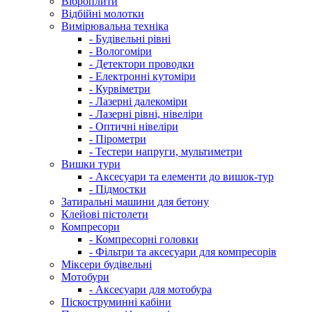
Віброплити
Відбійні молотки
Вимірювальна техніка
- Будівельні рівні
- Вологоміри
- Детектори проводки
- Електронні кутоміри
- Курвіметри
- Лазерні далекоміри
- Лазерні рівні, нівеліри
- Оптичні нівеліри
- Пірометри
- Тестери напруги, мультиметри
Вишки тури
- Аксесуари та елементи до вишок-тур
- Підмостки
Затиральні машини для бетону
Клейові пістолети
Компресори
- Компресорні головки
- Фільтри та аксесуари для компресорів
Міксери будівельні
Мотобури
- Аксесуари для мотобура
Піскоструминні кабіни