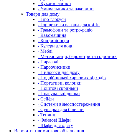
- Кухонні мийки
- Умивальники та раковини
Товари для дому
- Гіро-глобуси
- Горщики та вазони для квітів
- Грамофони та ретро-радіо
- Кавомашина
- Кондиціонери
- Кулери для води
- Меблі
- Метеостанції, барометри та годинник
- Парасолі
- Пароочисники
- Пилососи для дому
- Подрібнювачі харчових відходів
- Портативні колонки
- Поштові скриньки
- Прасувальні дошки
- Сейфи
- Системи відеоспостереження
- Сушарки для білизни
- Теплиці
- Файлові Шафи
- Шафи для одягу
Верстати, промислове обладнання