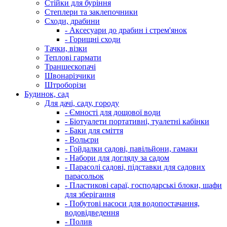
Стійки для буріння
Степлери та заклепочники
Сходи, драбини
- Аксесуари до драбин і стрем'янок
- Горищні сходи
Тачки, візки
Теплові гармати
Траншеєкопачі
Швонарізчики
Штроборізи
Будинок, сад
Для дачі, саду, городу
- Ємності для дощової води
- Біотуалети портативні, туалетні кабінки
- Баки для сміття
- Вольєри
- Гойдалки садові, павільйони, гамаки
- Набори для догляду за садом
- Парасолі садові, підставки для садових
парасольок
- Пластикові сараї, господарські блоки, шафи
для зберігання
- Побутові насоси для водопостачання,
водовідведення
- Полив