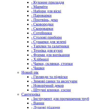
- Кухонне приладдя
- Марміти
- Набори для віскі
- Пароварки
- Протвінь, деко
- Сковородки
- Скороварки
- Сотейники
- Столові прибори
- Сушарки для зелені
- Тарілки та салатники
- Техніка для кухні
- Форми для випікання
- Хлібниці
- Чарки, склянки, стопки
- Чашки
Новий рік
- Гірлянди та підвіски
- Зимові санки та аксесуари
- Новорічний декор
- Штучні ялинки, сосни
Сантехніка
- Інструмент для прочищення труб
- Ванни
- Душові піддони