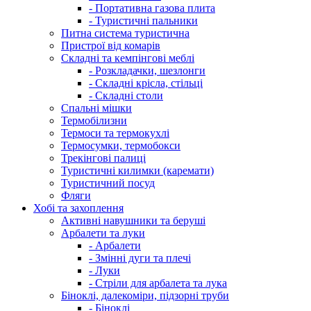
- Портативна газова плита
- Туристичні пальники
Питна система туристична
Пристрої від комарів
Складні та кемпінгові меблі
- Розкладачки, шезлонги
- Складні крісла, стільці
- Складні столи
Спальні мішки
Термобілизни
Термоси та термокухлі
Термосумки, термобокси
Трекінгові палиці
Туристичні килимки (каремати)
Туристичний посуд
Фляги
Хобі та захоплення
Активні навушники та беруші
Арбалети та луки
- Арбалети
- Змінні дуги та плечі
- Луки
- Стріли для арбалета та лука
Біноклі, далекоміри, підзорні труби
- Біноклі