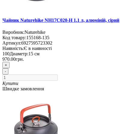
Чайник Naturehike NH17C020-H 1.1 л, алюміній, сірий
Виробник:
Naturehike
Код товару:
155168-135
Артикул:
6927595723302
Наявність:
Є в наявності
100
Диаметр:
15 см
970.00грн.
+
-
Купити
Швидке замовлення