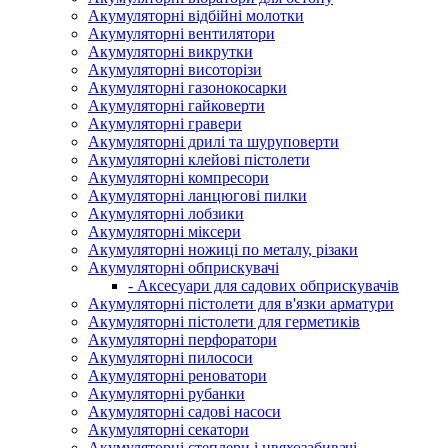
Акумуляторні відбійні молотки
Акумуляторні вентилятори
Акумуляторні викрутки
Акумуляторні висоторізи
Акумуляторні газонокосарки
Акумуляторні гайковерти
Акумуляторні гравери
Акумуляторні дрилі та шуруповерти
Акумуляторні клейові пістолети
Акумуляторні компресори
Акумуляторні ланцюгові пилки
Акумуляторні лобзики
Акумуляторні міксери
Акумуляторні ножиці по металу, різаки
Акумуляторні обприскувачі
- Аксесуари для садових обприскувачів
Акумуляторні пістолети для в'язки арматури
Акумуляторні пістолети для герметиків
Акумуляторні перфоратори
Акумуляторні пилососи
Акумуляторні реноватори
Акумуляторні рубанки
Акумуляторні садові насоси
Акумуляторні секатори
Акумуляторні степлери і цвяхозабивачі