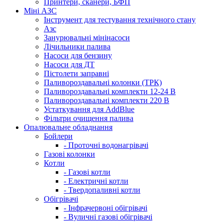
Принтери, сканери, БФП
Міні АЗС
Інструмент для тестування технічного стану
Азс
Занурювальні мінінасоси
Лічильники палива
Насоси для бензину
Насоси для ДТ
Пістолети заправні
Паливороздавальні колонки (ТРК)
Паливороздавальні комплекти 12-24 В
Паливороздавальні комплекти 220 В
Устаткування для AddBlue
Фільтри очищення палива
Опалювальне обладнання
Бойлери
- Проточні водонагрівачі
Газові колонки
Котли
- Газові котли
- Електричні котли
- Твердопаливні котли
Обігрівачі
- Інфрачервоні обігрівачі
- Вуличні газові обігрівачі