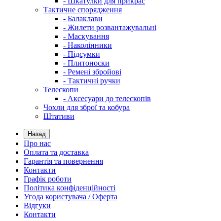
- Шкатулки для прикрас
Тактичне спорядження
- Балаклави
- Жилети розвантажувальні
- Маскування
- Наколінники
- Підсумки
- Плитоноски
- Ремені збройові
- Тактичні ручки
Телескопи
- Аксесуари до телескопів
Чохли для зброї та кобура
Штативи
Назад
Про нас
Оплата та доставка
Гарантія та повернення
Контакти
Графік роботи
Політика конфіденційності
Угода користувача / Оферта
Відгуки
Контакти