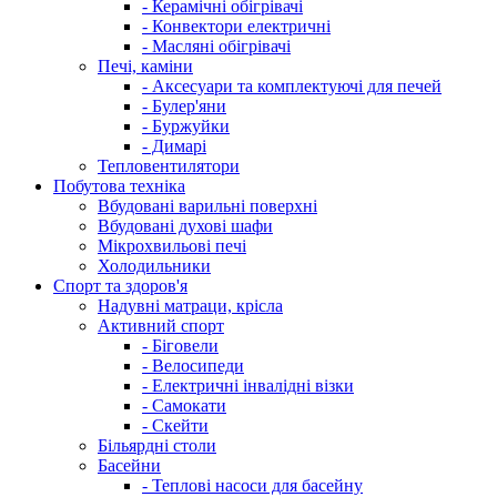
- Керамічні обігрівачі
- Конвектори електричні
- Масляні обігрівачі
Печі, каміни
- Аксесуари та комплектуючі для печей
- Булер'яни
- Буржуйки
- Димарі
Тепловентилятори
Побутова техніка
Вбудовані варильні поверхні
Вбудовані духові шафи
Мікрохвильові печі
Холодильники
Спорт та здоров'я
Надувні матраци, крісла
Активний спорт
- Біговели
- Велосипеди
- Електричні інвалідні візки
- Самокати
- Скейти
Більярдні столи
Басейни
- Теплові насоси для басейну