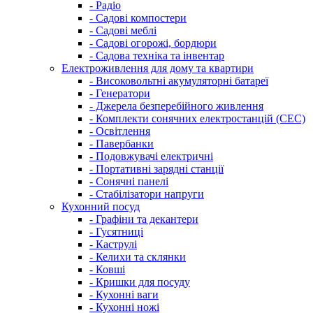
- Радіо
- Садові компостери
- Садові меблі
- Садові огорожі, бордюри
- Садова техніка та інвентар
Електроживлення для дому та квартири
- Високовольтні акумуляторні батареї
- Генератори
- Джерела безперебійного живлення
- Комплекти сонячних електростанцій (СЕС)
- Освітлення
- Павербанки
- Подовжувачі електричні
- Портативні зарядні станції
- Сонячні панелі
- Стабілізатори напруги
Кухонний посуд
- Графіни та декантери
- Гусятниці
- Каструлі
- Келихи та склянки
- Ковші
- Кришки для посуду
- Кухонні ваги
- Кухонні ножі