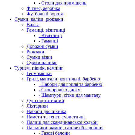
- Столи для приміщень
Фітнес, аеробіка
Футбольні ворота
Сумки, валізи, рюкзаки
Валіза
Гаманці, візитниці
- Візитниці
- Гаманці
Дорожні сумки
Рюкзаки
Сумки візки
Сумки на пояс
Туризм, пікнік, кемпінг
Гермомішки
Грилі, мангали, коптильні, барбекю
- Набори для гриля та барбекю
- Сковороди з диску
- Шампури, сітки для мангалу
Душ портативний
Ліхтарики
Набори для пікніка
Намети та тенти туристичні
Палиці для скандинавської ходьби
Пальники, лампи, газове обладнання
- Газові балони