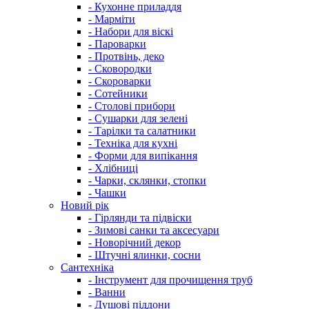
- Кухонне приладдя
- Марміти
- Набори для віскі
- Пароварки
- Протвінь, деко
- Сковородки
- Скороварки
- Сотейники
- Столові прибори
- Сушарки для зелені
- Тарілки та салатники
- Техніка для кухні
- Форми для випікання
- Хлібниці
- Чарки, склянки, стопки
- Чашки
Новий рік
- Гірлянди та підвіски
- Зимові санки та аксесуари
- Новорічний декор
- Штучні ялинки, сосни
Сантехніка
- Інструмент для прочищення труб
- Ванни
- Душові піддони