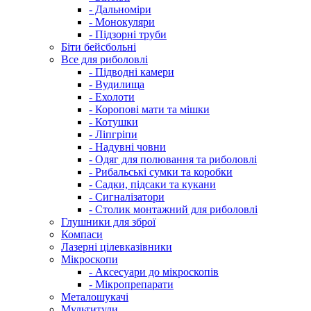
- Дальноміри
- Монокуляри
- Підзорні труби
Біти бейсбольні
Все для риболовлі
- Підводні камери
- Вудилища
- Ехолоти
- Коропові мати та мішки
- Котушки
- Ліпгріпи
- Надувні човни
- Одяг для полювання та риболовлі
- Рибальські сумки та коробки
- Садки, підсаки та кукани
- Сигналізатори
- Столик монтажний для риболовлі
Глушники для зброї
Компаси
Лазерні цілевказівники
Мікроскопи
- Аксесуари до мікроскопів
- Мікропрепарати
Металошукачі
Мультитули