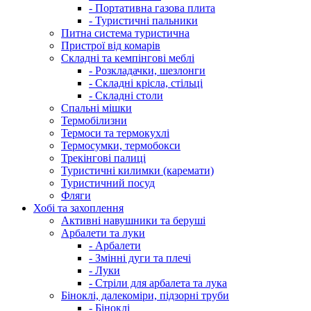
- Портативна газова плита
- Туристичні пальники
Питна система туристична
Пристрої від комарів
Складні та кемпінгові меблі
- Розкладачки, шезлонги
- Складні крісла, стільці
- Складні столи
Спальні мішки
Термобілизни
Термоси та термокухлі
Термосумки, термобокси
Трекінгові палиці
Туристичні килимки (каремати)
Туристичний посуд
Фляги
Хобі та захоплення
Активні навушники та беруші
Арбалети та луки
- Арбалети
- Змінні дуги та плечі
- Луки
- Стріли для арбалета та лука
Біноклі, далекоміри, підзорні труби
- Біноклі