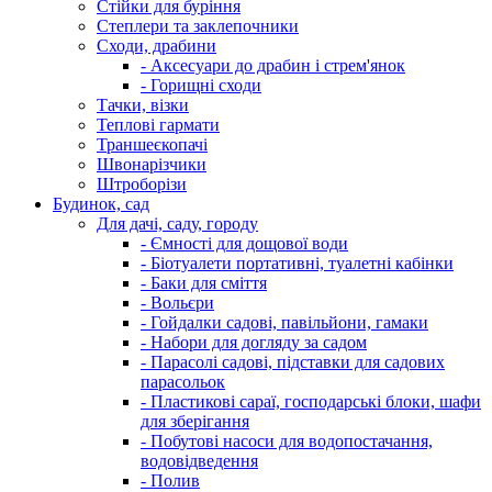
Стійки для буріння
Степлери та заклепочники
Сходи, драбини
- Аксесуари до драбин і стрем'янок
- Горищні сходи
Тачки, візки
Теплові гармати
Траншеєкопачі
Швонарізчики
Штроборізи
Будинок, сад
Для дачі, саду, городу
- Ємності для дощової води
- Біотуалети портативні, туалетні кабінки
- Баки для сміття
- Вольєри
- Гойдалки садові, павільйони, гамаки
- Набори для догляду за садом
- Парасолі садові, підставки для садових
парасольок
- Пластикові сараї, господарські блоки, шафи
для зберігання
- Побутові насоси для водопостачання,
водовідведення
- Полив