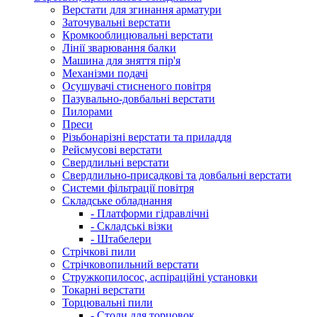
Верстати для згинання арматури
Заточувальні верстати
Кромкооблицювальні верстати
Лінії зварювання балки
Машина для зняття пір'я
Механізми подачі
Осушувачі стисненого повітря
Пазувально-довбальні верстати
Пилорами
Преси
Різьбонарізні верстати та приладдя
Рейсмусові верстати
Свердлильні верстати
Свердлильно-присадкові та довбальні верстати
Системи фільтрації повітря
Складське обладнання
- Платформи гідравлічні
- Складські візки
- Штабелери
Стрічкові пили
Стрічковопильний верстати
Стружкопилосос, аспіраційні установки
Токарні верстати
Торцювальні пили
- Столи для торцовок