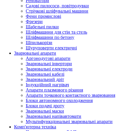
Реноватори
Садові пилососи, повітродувки
Стрічкові шліфувальні машини
Фени промислові
Фрезери
Шабельні пилки
Шліфмашини для стін та стель
Шліфмашини по бетону
Шпилькорізи
Шуруповерти електричні
Зварювальні апарати
Аргонодугові апарати
Зварювальні інвертори
Зварювальні електроди
Зварювальні кабелі
Зварювальний дріт
Індукційний нагрівач
Апарати плазмового різання
Апарати точкового контактного зварювання
Блоки автономного охолодження
Блоки подачі дроту
Зварювальні маски
Зварювальні напівавтомати
Мультифункціональні зварювальні апарати
Комп'ютерна техніка