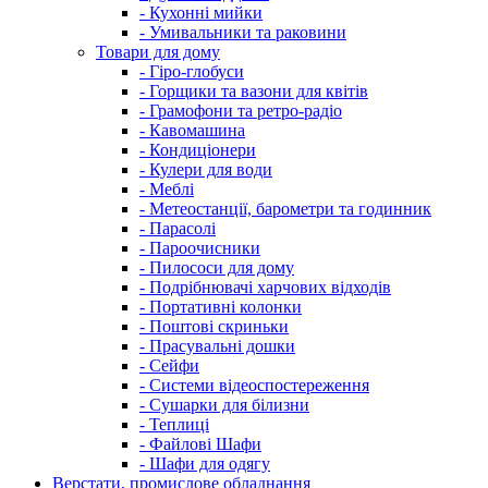
- Кухонні мийки
- Умивальники та раковини
Товари для дому
- Гіро-глобуси
- Горщики та вазони для квітів
- Грамофони та ретро-радіо
- Кавомашина
- Кондиціонери
- Кулери для води
- Меблі
- Метеостанції, барометри та годинник
- Парасолі
- Пароочисники
- Пилососи для дому
- Подрібнювачі харчових відходів
- Портативні колонки
- Поштові скриньки
- Прасувальні дошки
- Сейфи
- Системи відеоспостереження
- Сушарки для білизни
- Теплиці
- Файлові Шафи
- Шафи для одягу
Верстати, промислове обладнання