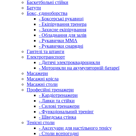
Баскетбольні стійки
Батути
Бокс, єдиноборства
- Боксерські рукавиці
- Екіпірування тренера
- Захисне екіпірування
- Обладнання для залів
- Рукавички ММА
- Рукавички снарядні
Гантелі та штанги
Електротранспорт
- Дитячі электроквадроцикли
- Мотоцикли на акумуляторній батареї
Масажери
Масажні крісла
Масажні столи
Професійні тренажери
- Кардіотренажери
- Лавки та стійки
- Силові тренажери
- Функціональний тренінг
- Шведська стінка
Тенісні столи
- Аксесуари для настільного тенісу
- Столи всепогодні