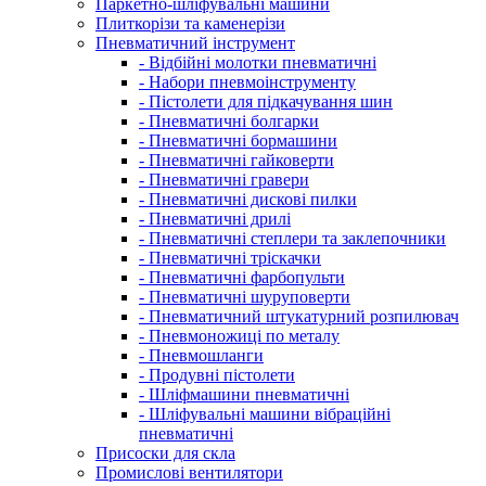
Паркетно-шліфувальні машини
Плиткорізи та каменерізи
Пневматичний інструмент
- Відбійні молотки пневматичні
- Набори пневмоінструменту
- Пістолети для підкачування шин
- Пневматичні болгарки
- Пневматичні бормашини
- Пневматичні гайковерти
- Пневматичні гравери
- Пневматичні дискові пилки
- Пневматичні дрилі
- Пневматичні степлери та заклепочники
- Пневматичні тріскачки
- Пневматичні фарбопульти
- Пневматичні шуруповерти
- Пневматичний штукатурний розпилювач
- Пневмоножиці по металу
- Пневмошланги
- Продувні пістолети
- Шліфмашини пневматичні
- Шліфувальні машини вібраційні
пневматичні
Присоски для скла
Промислові вентилятори