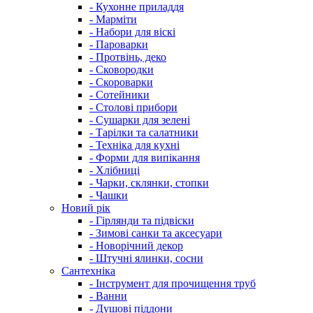
- Кухонне приладдя
- Марміти
- Набори для віскі
- Пароварки
- Протвінь, деко
- Сковородки
- Скороварки
- Сотейники
- Столові прибори
- Сушарки для зелені
- Тарілки та салатники
- Техніка для кухні
- Форми для випікання
- Хлібниці
- Чарки, склянки, стопки
- Чашки
Новий рік
- Гірлянди та підвіски
- Зимові санки та аксесуари
- Новорічний декор
- Штучні ялинки, сосни
Сантехніка
- Інструмент для прочищення труб
- Ванни
- Душові піддони