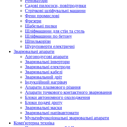
Реноватори
Садові пилососи, повітродувки
Стрічкові шліфувальні машини
Фени промислові
Фрезери
Шабельні пилки
Шліфмашини для стін та стель
Шліфмашини по бетону
Шпилькорізи
Шуруповерти електричні
Зварювальні апарати
Аргонодугові апарати
Зварювальні інвертори
Зварювальні електроди
Зварювальні кабелі
Зварювальний дріт
Індукційний нагрівач
Апарати плазмового різання
Апарати точкового контактного зварювання
Блоки автономного охолодження
Блоки подачі дроту
Зварювальні маски
Зварювальні напівавтомати
Мультифункціональні зварювальні апарати
Комп'ютерна техніка