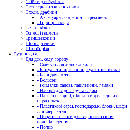
Стійки для буріння
Степлери та заклепочники
Сходи, драбини
- Аксесуари до драбин і стрем'янок
- Горищні сходи
Тачки, візки
Теплові гармати
Траншеєкопачі
Швонарізчики
Штроборізи
Будинок, сад
Для дачі, саду, городу
- Ємності для дощової води
- Біотуалети портативні, туалетні кабінки
- Баки для сміття
- Вольєри
- Гойдалки садові, павільйони, гамаки
- Набори для догляду за садом
- Парасолі садові, підставки для садових
парасольок
- Пластикові сараї, господарські блоки, шафи
для зберігання
- Побутові насоси для водопостачання,
водовідведення
- Полив