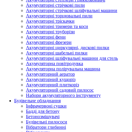
Акумуляторні стрічкові пили
Акумуляторні стрічкові шліфувальні машини
Акумуляторні торцювальні пили
Акумуляторні тріскачки
Акумуляторні тримери та коси
Акумуляторні труборізи
Акумуляторні фени
Акумуляторні фрезери
Акумуляторні циркулярні, дискові пилки
Акумуляторні шабельні пилки
Акумуляторні шліфувальні машини для стель
Акумуляторна повітродувка
Акумуляторна полірувальна машина
Акумуляторний аератор
Акумуляторний кущоріз
Акумуляторний плиткоріз
Акумуляторний садовий пилосос
Набори акумуляторного інструменту
Будівельне обладнання
Інфрачервоні сушки
Бадді для бетону
Бетонозмішувачі
Будівельні пилососи
Вібратори глибинні