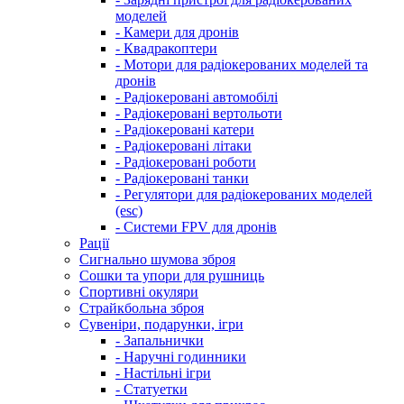
моделей
- Камери для дронів
- Квадракоптери
- Мотори для радіокерованих моделей та
дронів
- Радіокеровані автомобілі
- Радіокеровані вертольоти
- Радіокеровані катери
- Радіокеровані літаки
- Радіокеровані роботи
- Радіокеровані танки
- Регулятори для радіокерованих моделей
(esc)
- Системи FPV для дронів
Рації
Сигнально шумова зброя
Сошки та упори для рушниць
Спортивні окуляри
Страйкбольна зброя
Сувеніри, подарунки, ігри
- Запальнички
- Наручні годинники
- Настільні ігри
- Статуетки