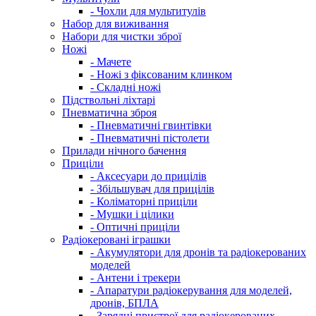
- Чохли для мультитулів
Набор для виживання
Набори для чистки зброї
Ножі
- Мачете
- Ножі з фіксованим клинком
- Складні ножі
Підствольні ліхтарі
Пневматична зброя
- Пневматичні гвинтівки
- Пневматичні пістолети
Прилади нічного бачення
Приціли
- Аксесуари до прицілів
- Збільшувач для прицілів
- Коліматорні приціли
- Мушки і цілики
- Оптичні приціли
Радіокеровані іграшки
- Акумулятори для дронів та радіокерованих
моделей
- Антени і трекери
- Апаратури радіокерування для моделей,
дронів, БПЛА
- Зарядні пристрої для радіокерованих