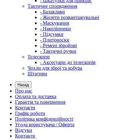
- Шкатулки для прикрас
Тактичне спорядження
- Балаклави
- Жилети розвантажувальні
- Маскування
- Наколінники
- Підсумки
- Плитоноски
- Ремені збройові
- Тактичні ручки
Телескопи
- Аксесуари до телескопів
Чохли для зброї та кобура
Штативи
Назад
Про нас
Оплата та доставка
Гарантія та повернення
Контакти
Графік роботи
Політика конфіденційності
Угода користувача / Оферта
Відгуки
Контакти