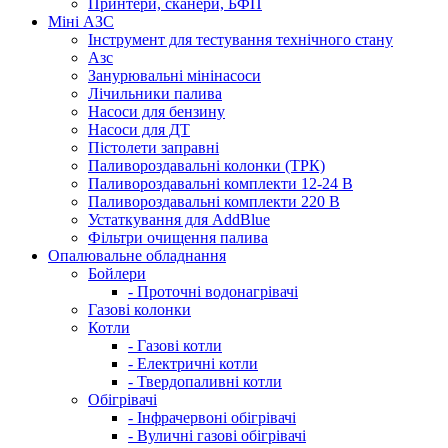
Принтери, сканери, БФП
Міні АЗС
Інструмент для тестування технічного стану
Азс
Занурювальні мінінасоси
Лічильники палива
Насоси для бензину
Насоси для ДТ
Пістолети заправні
Паливороздавальні колонки (ТРК)
Паливороздавальні комплекти 12-24 В
Паливороздавальні комплекти 220 В
Устаткування для AddBlue
Фільтри очищення палива
Опалювальне обладнання
Бойлери
- Проточні водонагрівачі
Газові колонки
Котли
- Газові котли
- Електричні котли
- Твердопаливні котли
Обігрівачі
- Інфрачервоні обігрівачі
- Вуличні газові обігрівачі