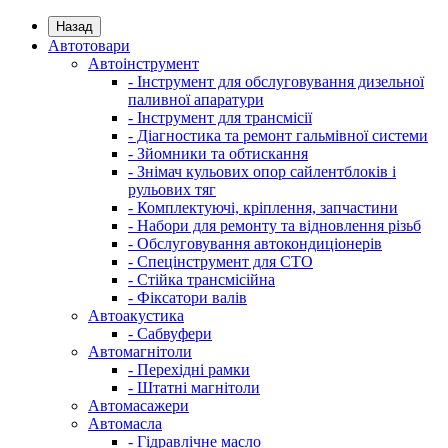
Назад
Автотовари
Автоінструмент
- Інструмент для обслуговування дизельної
паливної апаратури
- Інструмент для трансмісії
- Діагностика та ремонт гальмівної системи
- Зйомники та обтискання
- Знімач кульових опор сайлентблоків і
рульових тяг
- Комплектуючі, кріплення, запчастини
- Набори для ремонту та відновлення різьб
- Обслуговування автокондиціонерів
- Спецінструмент для СТО
- Стійка трансмісійна
- Фіксатори валів
Автоакустика
- Сабвуфери
Автомагнітоли
- Перехідні рамки
- Штатні магнітоли
Автомасажери
Автомасла
- Гідравлічне масло