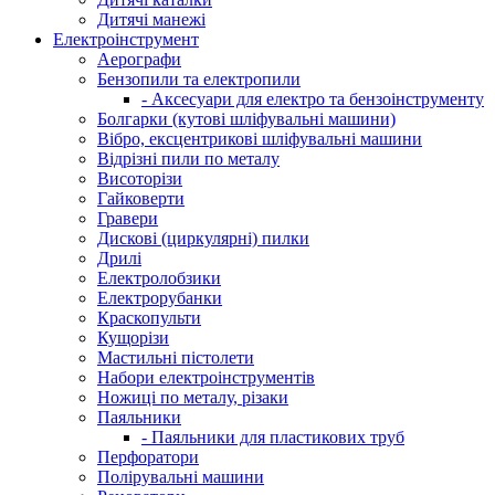
Дитячі манежі
Електроінструмент
Аерографи
Бензопили та електропили
- Аксесуари для електро та бензоінструменту
Болгарки (кутові шліфувальні машини)
Вібро, ексцентрикові шліфувальні машини
Відрізні пили по металу
Висоторізи
Гайковерти
Гравери
Дискові (циркулярні) пилки
Дрилі
Електролобзики
Електрорубанки
Краскопульти
Кущорізи
Мастильні пістолети
Набори електроінструментів
Ножиці по металу, різаки
Паяльники
- Паяльники для пластикових труб
Перфоратори
Полірувальні машини