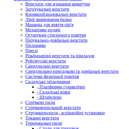
Верстати для згинання арматури
Заточувальні верстати
Кромкооблицювальні верстати
Лінії зварювання балки
Машина для зняття пір'я
Механізми подачі
Осушувачі стисненого повітря
Пазувально-довбальні верстати
Пилорами
Преси
Різьбонарізні верстати та приладдя
Рейсмусові верстати
Свердлильні верстати
Свердлильно-присадкові та довбальні верстати
Системи фільтрації повітря
Складське обладнання
- Платформи гідравлічні
- Складські візки
- Штабелери
Стрічкові пили
Стрічковопильний верстати
Стружкопилосос, аспіраційні установки
Токарні верстати
Торцювальні пили
- Столи для торцовок