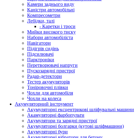
Камери заднього виду
Каністри автомобільні
Компресометри
Лебідки, талі
- Каретки і троси
Мийки високого тиску
Набори автомобіліста
Навігатори
Підігрів сидінь
Підсилювачі
Парктроніки
Перетворювачі напруги
Пускозарядні пристрої
Радар-детектори
Тестер акумуляторів
Тоніровочні плівки
Чохли для автомобіля
Чохли на колеса
Акумуляторний інструмент
Акумуляторні ексцентрикові шліфувальні машини
Акамуляторні фарбопульти
Акумулятори та зарядні пристрої
Акумуляторні болгарки (кутові шліфмашини)
Акумуляторні бури
Акумуляторні вібратори для бетону