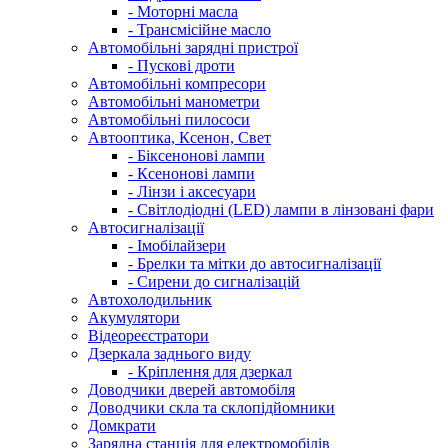
- Моторні масла
- Трансмісійне масло
Автомобільні зарядні пристрої
- Пускові дроти
Автомобільні компресори
Автомобільні манометри
Автомобільні пилососи
Автооптика, Ксенон, Свет
- Біксенонові лампи
- Ксенонові лампи
- Лінзи і аксесуари
- Світлодіодні (LED) лампи в лінзовані фари
Автосигналізації
- Імобілайзери
- Брелки та мітки до автосигналізації
- Сирени до сигналізацій
Автохолодильник
Акумулятори
Відеореєстратори
Дзеркала заднього виду
- Кріплення для дзеркал
Доводчики дверей автомобіля
Доводчики скла та склопідйомники
Домкрати
Зарядна станція для електромобілів