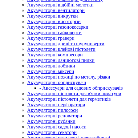
Акумуляторні відбійні молотки
Акумуляторні вентилятори
Акумуляторні викрутки
Акумуляторні висоторізи
Акумуляторні газонокосарки
Акумуляторні гайковерти
Акумуляторні гравери
Акумуляторні дрилі та шуруповерти
Акумуляторні клейові пістолети
Акумуляторні компресори
Акумуляторні ланцюгові пилки
Акумуляторні лобзики
Акумуляторні міксери
Акумуляторні ножиці по металу, різаки
Акумуляторні обприскувачі
- Аксесуари для садових обприскувачів
Акумуляторні пістолети для в'язки арматури
Акумуляторні пістолети для герметиків
Акумуляторні перфоратори
Акумуляторні пилососи
Акумуляторні реноватори
Акумуляторні рубанки
Акумуляторні садові насоси
Акумуляторні секатори
Акумуляторні степлери і цвяхозабивачі