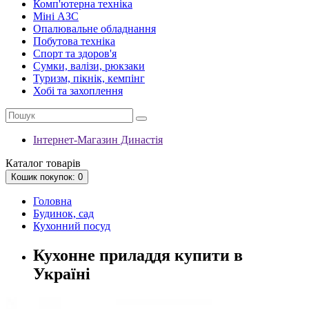
Комп'ютерна техніка
Міні АЗС
Опалювальне обладнання
Побутова техніка
Спорт та здоров'я
Сумки, валізи, рюкзаки
Туризм, пікнік, кемпінг
Хобі та захоплення
Інтернет-Магазин Династія
Каталог
товарів
Кошик
покупок
: 0
Головна
Будинок, сад
Кухонний посуд
Кухонне приладдя купити в
Україні