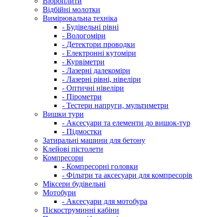
Віброплити
Відбійні молотки
Вимірювальна техніка
- Будівельні рівні
- Вологоміри
- Детектори проводки
- Електронні кутоміри
- Курвіметри
- Лазерні далекоміри
- Лазерні рівні, нівеліри
- Оптичні нівеліри
- Пірометри
- Тестери напруги, мультиметри
Вишки тури
- Аксесуари та елементи до вишок-тур
- Підмостки
Затиральні машини для бетону
Клейові пістолети
Компресори
- Компресорні головки
- Фільтри та аксесуари для компресорів
Міксери будівельні
Мотобури
- Аксесуари для мотобура
Піскоструминні кабіни