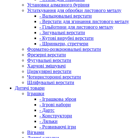
Установки алмазного буріння
Устаткування для обробки листового металу
- Вальцювальні верстати
- Верстати для згинання листового металу
- Гільйотини для листового металу
- Зигувальні верстати
- Кутові вирубні верстати
- Шринкери, стретчери
Форматно-розкроювальні верстати
Фрезерні верстати
Фугувальні верстати
Харчові змішувачі
Циркулярні верстати
Чотиристоронні верстати
Шліфувальні верстати
Дитячі товари
Іграшки
- Іграшкова зброя
- Ігрові набори
- Дартс
- Конструктори
- Ляльки
- Розвиваючі ігри
Вігвами
Дитячі каталки