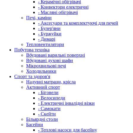
- Керамічні обігрівачі
- Конвектори електричні
- Масляні обігрівачі
Печі, каміни
- Аксесуари та комплектуючі для печей
- Булер'яни
- Буржуйки
- Димарі
Тепловентилятори
Побутова техніка
Вбудовані варильні поверхні
Вбудовані духові шафи
Мікрохвильові печі
Холодильники
Спорт та здоров'я
Надувні матраци, крісла
Активний спорт
- Біговели
- Велосипеди
- Електричні інвалідні візки
- Самокати
- Скейти
Більярдні столи
Басейни
- Теплові насоси для басейну