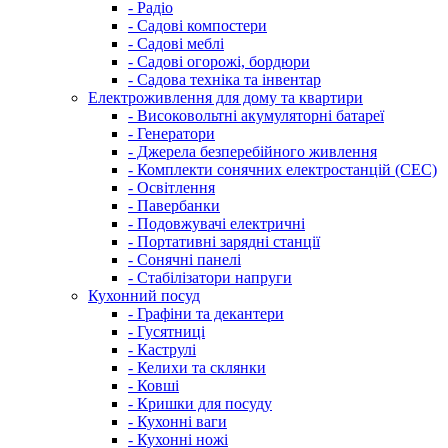
- Радіо
- Садові компостери
- Садові меблі
- Садові огорожі, бордюри
- Садова техніка та інвентар
Електроживлення для дому та квартири
- Високовольтні акумуляторні батареї
- Генератори
- Джерела безперебійного живлення
- Комплекти сонячних електростанцій (СЕС)
- Освітлення
- Павербанки
- Подовжувачі електричні
- Портативні зарядні станції
- Сонячні панелі
- Стабілізатори напруги
Кухонний посуд
- Графіни та декантери
- Гусятниці
- Каструлі
- Келихи та склянки
- Ковші
- Кришки для посуду
- Кухонні ваги
- Кухонні ножі