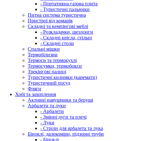
- Портативна газова плита
- Туристичні пальники
Питна система туристична
Пристрої від комарів
Складні та кемпінгові меблі
- Розкладачки, шезлонги
- Складні крісла, стільці
- Складні столи
Спальні мішки
Термобілизни
Термоси та термокухлі
Термосумки, термобокси
Трекінгові палиці
Туристичні килимки (каремати)
Туристичний посуд
Фляги
Хобі та захоплення
Активні навушники та беруші
Арбалети та луки
- Арбалети
- Змінні дуги та плечі
- Луки
- Стріли для арбалета та лука
Біноклі, далекоміри, підзорні труби
- Біноклі