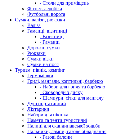
- Столи для приміщень
Фітнес, аеробіка
Футбольні ворота
Сумки, валізи, рюкзаки
Валіза
Гаманці, візитниці
- Візитниці
- Гаманці
Дорожні сумки
Рюкзаки
Сумки візки
Сумки на пояс
Туризм, пікнік, кемпінг
Гермомішки
Грилі, мангали, коптильні, барбекю
- Набори для гриля та барбекю
- Сковороди з диску
- Шампури, сітки для мангалу
Душ портативний
Ліхтарики
Набори для пікніка
Намети та тенти туристичні
Палиці для скандинавської ходьби
Пальники, лампи, газове обладнання
- Газові балони