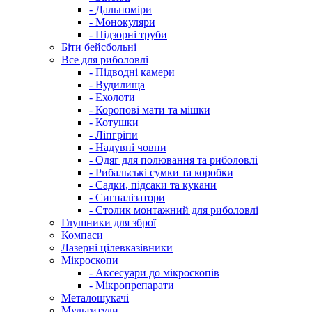
- Дальноміри
- Монокуляри
- Підзорні труби
Біти бейсбольні
Все для риболовлі
- Підводні камери
- Вудилища
- Ехолоти
- Коропові мати та мішки
- Котушки
- Ліпгріпи
- Надувні човни
- Одяг для полювання та риболовлі
- Рибальські сумки та коробки
- Садки, підсаки та кукани
- Сигналізатори
- Столик монтажний для риболовлі
Глушники для зброї
Компаси
Лазерні цілевказівники
Мікроскопи
- Аксесуари до мікроскопів
- Мікропрепарати
Металошукачі
Мультитули