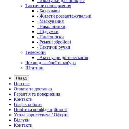
- Шкатулки для прикрас
Тактичне спорядження
- Балаклави
- Жилети розвантажувальні
- Маскування
- Наколінники
- Підсумки
- Плитоноски
- Ремені збройові
- Тактичні ручки
Телескопи
- Аксесуари до телескопів
Чохли для зброї та кобура
Штативи
Назад
Про нас
Оплата та доставка
Гарантія та повернення
Контакти
Графік роботи
Політика конфіденційності
Угода користувача / Оферта
Відгуки
Контакти