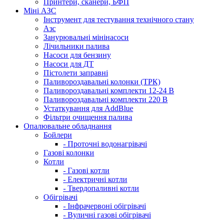
Принтери, сканери, БФП
Міні АЗС
Інструмент для тестування технічного стану
Азс
Занурювальні мінінасоси
Лічильники палива
Насоси для бензину
Насоси для ДТ
Пістолети заправні
Паливороздавальні колонки (ТРК)
Паливороздавальні комплекти 12-24 В
Паливороздавальні комплекти 220 В
Устаткування для AddBlue
Фільтри очищення палива
Опалювальне обладнання
Бойлери
- Проточні водонагрівачі
Газові колонки
Котли
- Газові котли
- Електричні котли
- Твердопаливні котли
Обігрівачі
- Інфрачервоні обігрівачі
- Вуличні газові обігрівачі