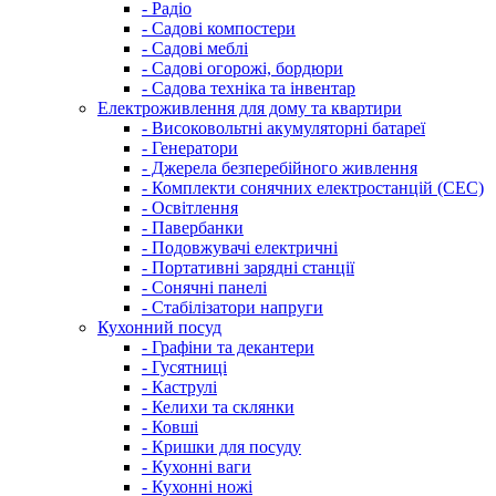
- Радіо
- Садові компостери
- Садові меблі
- Садові огорожі, бордюри
- Садова техніка та інвентар
Електроживлення для дому та квартири
- Високовольтні акумуляторні батареї
- Генератори
- Джерела безперебійного живлення
- Комплекти сонячних електростанцій (СЕС)
- Освітлення
- Павербанки
- Подовжувачі електричні
- Портативні зарядні станції
- Сонячні панелі
- Стабілізатори напруги
Кухонний посуд
- Графіни та декантери
- Гусятниці
- Каструлі
- Келихи та склянки
- Ковші
- Кришки для посуду
- Кухонні ваги
- Кухонні ножі