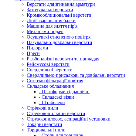
Верстати для згинання арматури
Заточувальні верстати
Кромкооблицювальні верстати
Лінії зварювання балки
Машина для зняття пір'я
Механізми подачі
Осушувачі стисненого повітря
Пазувально-довбальні верстати
Пилорами
Преси
Різьбонарізні верстати та приладдя
Рейсмусові верстати
Свердлильні верстати
Свердлильно-присадкові та довбальні верстати
Системи фільтрації повітря
Складське обладнання
- Платформи гідравлічні
- Складські візки
- Штабелери
Стрічкові пили
Стрічковопильний верстати
Стружкопилосос, аспіраційні установки
Токарні верстати
Торцювальні пили
- Столи для торцовок