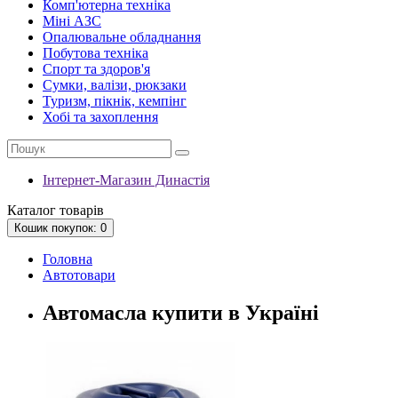
Комп'ютерна техніка
Міні АЗС
Опалювальне обладнання
Побутова техніка
Спорт та здоров'я
Сумки, валізи, рюкзаки
Туризм, пікнік, кемпінг
Хобі та захоплення
Інтернет-Магазин Династія
Каталог
товарів
Кошик
покупок
: 0
Головна
Автотовари
Автомасла купити в Україні