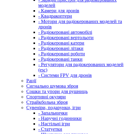
моделей
- Камери для дронів
- Квадракоптери
- Мотори для радіокерованих моделей та
дронів
- Радіокеровані автомобілі
- Радіокеровані вертольоти
- Радіокеровані катери
- Радіокеровані літаки
- Радіокеровані роботи
- Радіокеровані танки
- Регулятори для радіокерованих моделей
(esc)
- Системи FPV для дронів
Рації
Сигнально шумова зброя
Сошки та упори для рушниць
Спортивні окуляри
Страйкбольна зброя
Сувеніри, подарунки, ігри
- Запальнички
- Наручні годинники
- Настільні ігри
- Статуетки