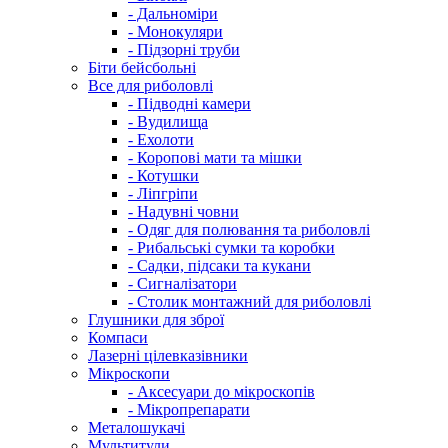
- Дальноміри
- Монокуляри
- Підзорні труби
Біти бейсбольні
Все для риболовлі
- Підводні камери
- Вудилища
- Ехолоти
- Коропові мати та мішки
- Котушки
- Ліпгріпи
- Надувні човни
- Одяг для полювання та риболовлі
- Рибальські сумки та коробки
- Садки, підсаки та кукани
- Сигналізатори
- Столик монтажний для риболовлі
Глушники для зброї
Компаси
Лазерні цілевказівники
Мікроскопи
- Аксесуари до мікроскопів
- Мікропрепарати
Металошукачі
Мультитули