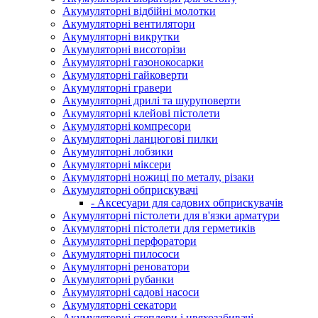
Акумуляторні відбійні молотки
Акумуляторні вентилятори
Акумуляторні викрутки
Акумуляторні висоторізи
Акумуляторні газонокосарки
Акумуляторні гайковерти
Акумуляторні гравери
Акумуляторні дрилі та шуруповерти
Акумуляторні клейові пістолети
Акумуляторні компресори
Акумуляторні ланцюгові пилки
Акумуляторні лобзики
Акумуляторні міксери
Акумуляторні ножиці по металу, різаки
Акумуляторні обприскувачі
- Аксесуари для садових обприскувачів
Акумуляторні пістолети для в'язки арматури
Акумуляторні пістолети для герметиків
Акумуляторні перфоратори
Акумуляторні пилососи
Акумуляторні реноватори
Акумуляторні рубанки
Акумуляторні садові насоси
Акумуляторні секатори
Акумуляторні степлери і цвяхозабивачі