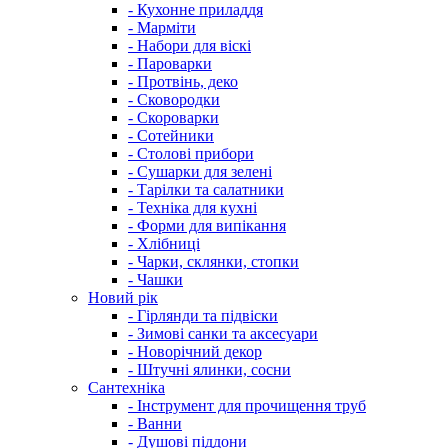
- Кухонне приладдя
- Марміти
- Набори для віскі
- Пароварки
- Протвінь, деко
- Сковородки
- Скороварки
- Сотейники
- Столові прибори
- Сушарки для зелені
- Тарілки та салатники
- Техніка для кухні
- Форми для випікання
- Хлібниці
- Чарки, склянки, стопки
- Чашки
Новий рік
- Гірлянди та підвіски
- Зимові санки та аксесуари
- Новорічний декор
- Штучні ялинки, сосни
Сантехніка
- Інструмент для прочищення труб
- Ванни
- Душові піддони