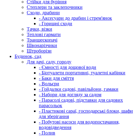
Стійки для буріння
Степлери та заклепочники
Сходи, драбини
- Аксесуари до драбин і стрем'янок
- Горищні сходи
Тачки, візки
Теплові гармати
Траншеєкопачі
Швонарізчики
Штроборізи
Будинок, сад
Для дачі, саду, городу
- Ємності для дощової води
- Біотуалети портативні, туалетні кабінки
- Баки для сміття
- Вольєри
- Гойдалки садові, павільйони, гамаки
- Набори для догляду за садом
- Парасолі садові, підставки для садових
парасольок
- Пластикові сараї, господарські блоки, шафи
для зберігання
- Побутові насоси для водопостачання,
водовідведення
- Полив