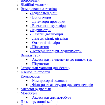
Віброплити
Відбійні молотки
Вимірювальна техніка
- Будівельні рівні
- Вологоміри
- Детектори проводки
- Електронні кутоміри
- Курвіметри
- Лазерні далекоміри
- Лазерні рівні, нівеліри
- Оптичні нівеліри
- Пірометри
- Тестери напруги, мультиметри
Вишки тури
- Аксесуари та елементи до вишок-тур
- Підмостки
Затиральні машини для бетону
Клейові пістолети
Компресори
- Компресорні головки
- Фільтри та аксесуари для компресорів
Міксери будівельні
Мотобури
- Аксесуари для мотобура
Піскоструминні кабіни