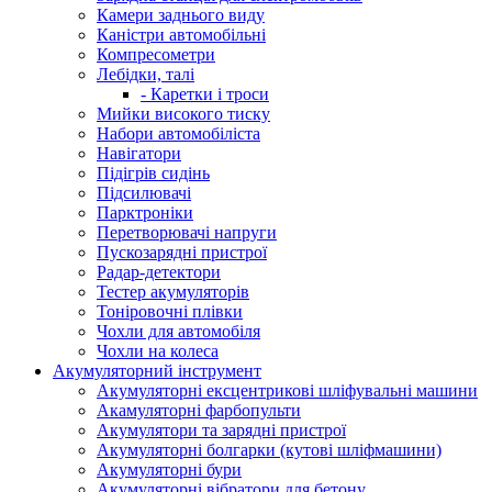
Камери заднього виду
Каністри автомобільні
Компресометри
Лебідки, талі
- Каретки і троси
Мийки високого тиску
Набори автомобіліста
Навігатори
Підігрів сидінь
Підсилювачі
Парктроніки
Перетворювачі напруги
Пускозарядні пристрої
Радар-детектори
Тестер акумуляторів
Тоніровочні плівки
Чохли для автомобіля
Чохли на колеса
Акумуляторний інструмент
Акумуляторні ексцентрикові шліфувальні машини
Акамуляторні фарбопульти
Акумулятори та зарядні пристрої
Акумуляторні болгарки (кутові шліфмашини)
Акумуляторні бури
Акумуляторні вібратори для бетону