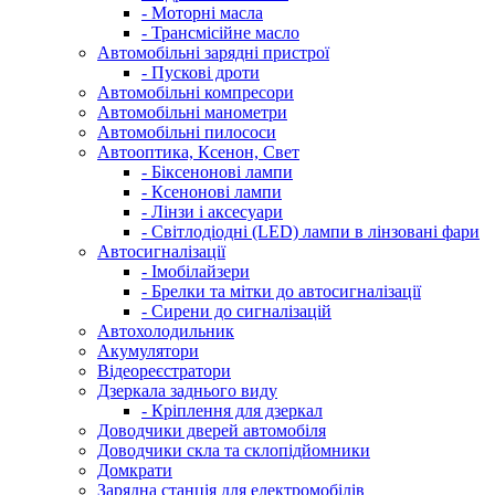
- Моторні масла
- Трансмісійне масло
Автомобільні зарядні пристрої
- Пускові дроти
Автомобільні компресори
Автомобільні манометри
Автомобільні пилососи
Автооптика, Ксенон, Свет
- Біксенонові лампи
- Ксенонові лампи
- Лінзи і аксесуари
- Світлодіодні (LED) лампи в лінзовані фари
Автосигналізації
- Імобілайзери
- Брелки та мітки до автосигналізації
- Сирени до сигналізацій
Автохолодильник
Акумулятори
Відеореєстратори
Дзеркала заднього виду
- Кріплення для дзеркал
Доводчики дверей автомобіля
Доводчики скла та склопідйомники
Домкрати
Зарядна станція для електромобілів