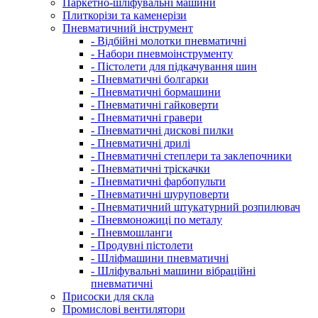
Паркетно-шліфувальні машини
Плиткорізи та каменерізи
Пневматичний інструмент
- Відбійні молотки пневматичні
- Набори пневмоінструменту
- Пістолети для підкачування шин
- Пневматичні болгарки
- Пневматичні бормашини
- Пневматичні гайковерти
- Пневматичні гравери
- Пневматичні дискові пилки
- Пневматичні дрилі
- Пневматичні степлери та заклепочники
- Пневматичні тріскачки
- Пневматичні фарбопульти
- Пневматичні шуруповерти
- Пневматичний штукатурний розпилювач
- Пневмоножиці по металу
- Пневмошланги
- Продувні пістолети
- Шліфмашини пневматичні
- Шліфувальні машини вібраційні
пневматичні
Присоски для скла
Промислові вентилятори