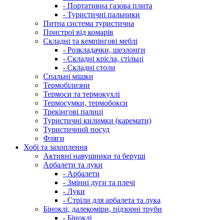
- Портативна газова плита
- Туристичні пальники
Питна система туристична
Пристрої від комарів
Складні та кемпінгові меблі
- Розкладачки, шезлонги
- Складні крісла, стільці
- Складні столи
Спальні мішки
Термобілизни
Термоси та термокухлі
Термосумки, термобокси
Трекінгові палиці
Туристичні килимки (каремати)
Туристичний посуд
Фляги
Хобі та захоплення
Активні навушники та беруші
Арбалети та луки
- Арбалети
- Змінні дуги та плечі
- Луки
- Стріли для арбалета та лука
Біноклі, далекоміри, підзорні труби
- Біноклі