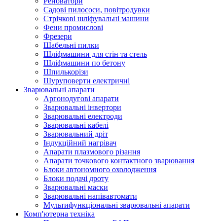
Реноватори
Садові пилососи, повітродувки
Стрічкові шліфувальні машини
Фени промислові
Фрезери
Шабельні пилки
Шліфмашини для стін та стель
Шліфмашини по бетону
Шпилькорізи
Шуруповерти електричні
Зварювальні апарати
Аргонодугові апарати
Зварювальні інвертори
Зварювальні електроди
Зварювальні кабелі
Зварювальний дріт
Індукційний нагрівач
Апарати плазмового різання
Апарати точкового контактного зварювання
Блоки автономного охолодження
Блоки подачі дроту
Зварювальні маски
Зварювальні напівавтомати
Мультифункціональні зварювальні апарати
Комп'ютерна техніка