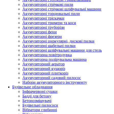
Акумуляторні стрічкові пили
Акумуляторні стрічкові шліфувальні машини
Акумуляторні торцювальні пили
Акумуляторні тріскачки
Акумуляторні тримери та коси
Акумуляторні труборізи
Акумуляторні фени
Акумуляторні фрезери
Акумуляторні циркулярні, дискові пилки
Акумуляторні шабельні пилки
Акумуляторні шліфувальні машини для стель
Акумуляторна повітродувка
Акумуляторна полірувальна машина
Акумуляторний аератор
Акумуляторний кущоріз
Акумуляторний плиткоріз
Акумуляторний садовий пилосос
Набори акумуляторного інструменту
Будівельне обладнання
Інфрачервоні сушки
Бадді для бетону
Бетонозмішувачі
Будівельні пилососи
Вібратори глибинні