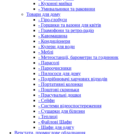
- Кухонні мийки
- Умивальники та раковини
Товари для дому
- Гіро-глобуси
- Горщики та вазони для квітів
- Грамофони та ретро-радіо
- Кавомашина
- Кондиціонери
- Кулери для води
- Меблі
- Метеостанції, барометри та годинник
- Парасолі
- Пароочисники
- Пилососи для дому
- Подрібнювачі харчових відходів
- Портативні колонки
- Поштові скриньки
- Прасувальні дошки
- Сейфи
- Системи відеоспостереження
- Сушарки для білизни
- Теплиці
- Файлові Шафи
- Шафи для одягу
Верстати, промислове обладнання