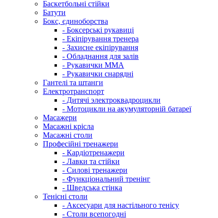
Баскетбольні стійки
Батути
Бокс, єдиноборства
- Боксерські рукавиці
- Екіпірування тренера
- Захисне екіпірування
- Обладнання для залів
- Рукавички ММА
- Рукавички снарядні
Гантелі та штанги
Електротранспорт
- Дитячі электроквадроцикли
- Мотоцикли на акумуляторній батареї
Масажери
Масажні крісла
Масажні столи
Професійні тренажери
- Кардіотренажери
- Лавки та стійки
- Силові тренажери
- Функціональний тренінг
- Шведська стінка
Тенісні столи
- Аксесуари для настільного тенісу
- Столи всепогодні