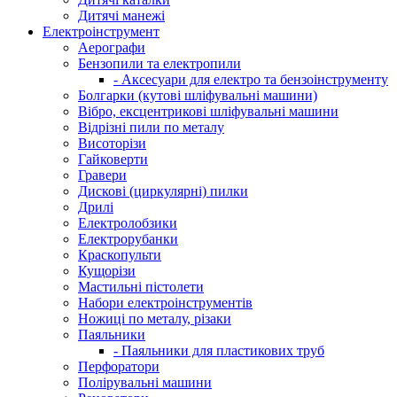
Дитячі манежі
Електроінструмент
Аерографи
Бензопили та електропили
- Аксесуари для електро та бензоінструменту
Болгарки (кутові шліфувальні машини)
Вібро, ексцентрикові шліфувальні машини
Відрізні пили по металу
Висоторізи
Гайковерти
Гравери
Дискові (циркулярні) пилки
Дрилі
Електролобзики
Електрорубанки
Краскопульти
Кущорізи
Мастильні пістолети
Набори електроінструментів
Ножиці по металу, різаки
Паяльники
- Паяльники для пластикових труб
Перфоратори
Полірувальні машини