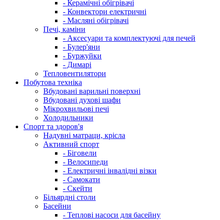
- Керамічні обігрівачі
- Конвектори електричні
- Масляні обігрівачі
Печі, каміни
- Аксесуари та комплектуючі для печей
- Булер'яни
- Буржуйки
- Димарі
Тепловентилятори
Побутова техніка
Вбудовані варильні поверхні
Вбудовані духові шафи
Мікрохвильові печі
Холодильники
Спорт та здоров'я
Надувні матраци, крісла
Активний спорт
- Біговели
- Велосипеди
- Електричні інвалідні візки
- Самокати
- Скейти
Більярдні столи
Басейни
- Теплові насоси для басейну