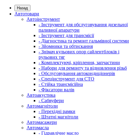
Назад
Автотовари
Автоінструмент
- Інструмент для обслуговування дизельної
паливної апаратури
- Інструмент для трансмісії
- Діагностика та ремонт гальмівної системи
- Зйомники та обтискання
- Знімач кульових опор сайлентблоків і
рульових тяг
- Комплектуючі, кріплення, запчастини
- Набори для ремонту та відновлення різьб
- Обслуговування автокондиціонерів
- Спецінструмент для СТО
- Стійка трансмісійна
- Фіксатори валів
Автоакустика
- Сабвуфери
Автомагнітоли
- Перехідні рамки
- Штатні магнітоли
Автомасажери
Автомасла
- Гідравлічне масло