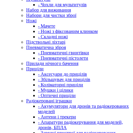
- Чохли для мультитулів
Набор для виживання
Набори для чистки зброї
Ножі
- Мачете
- Ножі з фіксованим клинком
- Складні ножі
Підствольні ліхтарі
Пневматична зброя
- Пневматичні гвинтівки
- Пневматичні пістолети
Прилади нічного бачення
Приціли
- Аксесуари до прицілів
- Збільшувач для прицілів
- Коліматорні приціли
- Мушки і цілики
- Оптичні приціли
Радіокеровані іграшки
- Акумулятори для дронів та радіокерованих
моделей
- Антени і трекери
- Апаратури радіокерування для моделей,
дронів, БПЛА
- Зарядні пристрої для радіокерованих