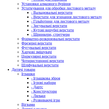
Установки алмазного буріння
Устаткування для обробки листового металу
- Вальцювальні верстати
- Верстати для згинання листового металу
- Гільйотини для листового металу
- Зигувальні верстати
- Кутові вирубні верстати
- Шринкери, стретчери
Форматно-розкроювальні верстати
Фрезерні верстати
Фугувальні верстати
Харчові змішувачі
Циркулярні верстати
Чотиристоронні верстати
Шліфувальні верстати
Дитячі товари
Іграшки
- Іграшкова зброя
- Ігрові набори
- Дартс
- Конструктори
- Ляльки
- Розвиваючі ігри
Вігвами
Дитячі каталки