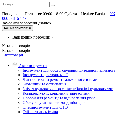
Понеділок – П'ятниця: 09:00–18:00
Субота – Неділя: Вихідні
09
066-581-67-47
Замовити зворотній дзвінок
Кошик
покупок
: 0
Ваш кошик порожній :(
Каталог
товарів
Каталог
товарів
Автотовари
Автоінструмент
Інструмент для обслуговування дизельної паливної
Інструмент для трансмісії
Діагностика та ремонт гальмівної системи
Зйомники та обтискання
Знімач кульових опор сайлентблоків і рульових тяг
Комплектуючі, кріплення, запчастини
Набори для ремонту та відновлення різьб
Обслуговування автокондиціонерів
Спецінструмент для СТО
Стійка трансмісійна