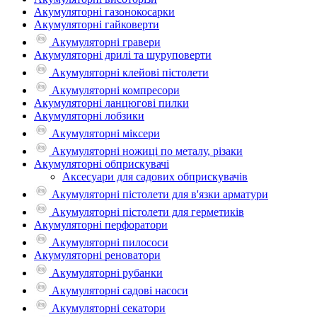
Акумуляторні газонокосарки
Акумуляторні гайковерти
Акумуляторні гравери
Акумуляторні дрилі та шуруповерти
Акумуляторні клейові пістолети
Акумуляторні компресори
Акумуляторні ланцюгові пилки
Акумуляторні лобзики
Акумуляторні міксери
Акумуляторні ножиці по металу, різаки
Акумуляторні обприскувачі
Аксесуари для садових обприскувачів
Акумуляторні пістолети для в'язки арматури
Акумуляторні пістолети для герметиків
Акумуляторні перфоратори
Акумуляторні пилососи
Акумуляторні реноватори
Акумуляторні рубанки
Акумуляторні садові насоси
Акумуляторні секатори