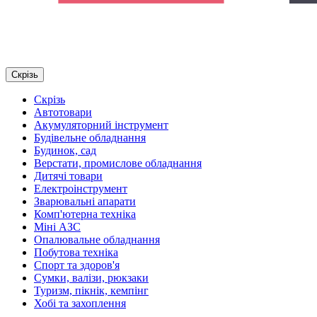
Скрізь
Скрізь
Автотовари
Акумуляторний інструмент
Будівельне обладнання
Будинок, сад
Верстати, промислове обладнання
Дитячі товари
Електроінструмент
Зварювальні апарати
Комп'ютерна техніка
Міні АЗС
Опалювальне обладнання
Побутова техніка
Спорт та здоров'я
Сумки, валізи, рюкзаки
Туризм, пікнік, кемпінг
Хобі та захоплення