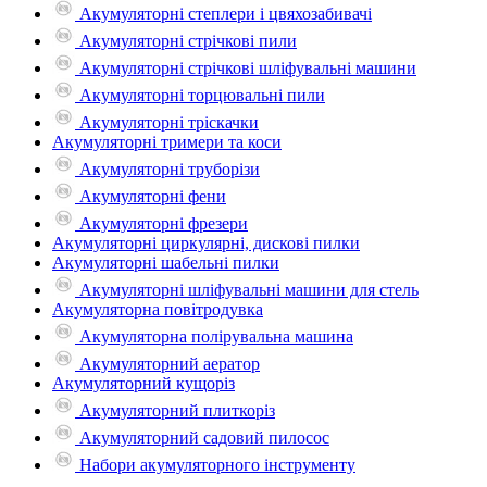
Акумуляторні степлери і цвяхозабивачі
Акумуляторні стрічкові пили
Акумуляторні стрічкові шліфувальні машини
Акумуляторні торцювальні пили
Акумуляторні тріскачки
Акумуляторні тримери та коси
Акумуляторні труборізи
Акумуляторні фени
Акумуляторні фрезери
Акумуляторні циркулярні, дискові пилки
Акумуляторні шабельні пилки
Акумуляторні шліфувальні машини для стель
Акумуляторна повітродувка
Акумуляторна полірувальна машина
Акумуляторний аератор
Акумуляторний кущоріз
Акумуляторний плиткоріз
Акумуляторний садовий пилосос
Набори акумуляторного інструменту