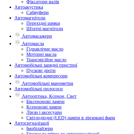
Фіксатори валів
Автоакустика
Сабвуфери
Автомагнітоли
Перехідні рамки
Штатні магнітоли
Автомасажери
Автомасла
Гідравлічне масло
Моторні масла
Трансмісійне масло
Автомобільні зарядні пристрої
Пускові дроти
Автомобільні компресори
Автомобільні манометри
Автомобільні пилососи
Автооптика, Ксенон, Свет
Біксенонові лампи
Ксенонові лампи
Лінзи і аксесуари
Світлодіодні (LED) лампи в лінзовані фари
Автосигналізації
Імобілайзери
Брелки та мітки до автосигналізації