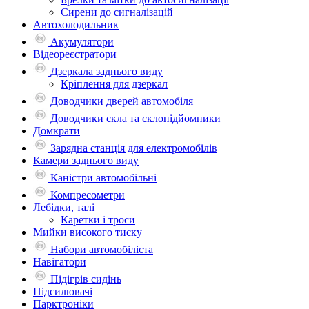
Сирени до сигналізацій
Автохолодильник
Акумулятори
Відеореєстратори
Дзеркала заднього виду
Кріплення для дзеркал
Доводчики дверей автомобіля
Доводчики скла та склопідйомники
Домкрати
Зарядна станція для електромобілів
Камери заднього виду
Каністри автомобільні
Компресометри
Лебідки, талі
Каретки і троси
Мийки високого тиску
Набори автомобіліста
Навігатори
Підігрів сидінь
Підсилювачі
Парктроніки