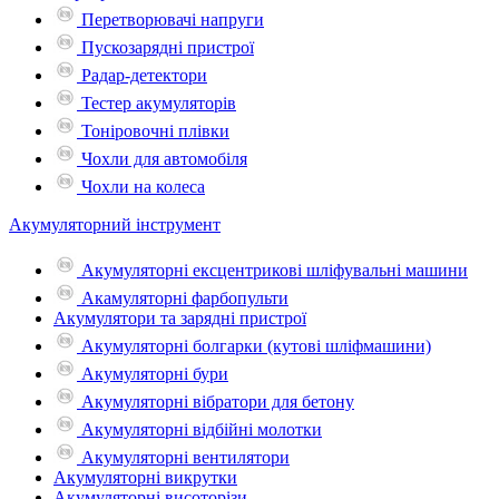
Перетворювачі напруги
Пускозарядні пристрої
Радар-детектори
Тестер акумуляторів
Тоніровочні плівки
Чохли для автомобіля
Чохли на колеса
Акумуляторний інструмент
Акумуляторні ексцентрикові шліфувальні машини
Акамуляторні фарбопульти
Акумулятори та зарядні пристрої
Акумуляторні болгарки (кутові шліфмашини)
Акумуляторні бури
Акумуляторні вібратори для бетону
Акумуляторні відбійні молотки
Акумуляторні вентилятори
Акумуляторні викрутки
Акумуляторні висоторізи