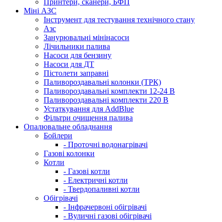
Принтери, сканери, БФП
Міні АЗС
Інструмент для тестування технічного стану
Азс
Занурювальні мінінасоси
Лічильники палива
Насоси для бензину
Насоси для ДТ
Пістолети заправні
Паливороздавальні колонки (ТРК)
Паливороздавальні комплекти 12-24 В
Паливороздавальні комплекти 220 В
Устаткування для AddBlue
Фільтри очищення палива
Опалювальне обладнання
Бойлери
- Проточні водонагрівачі
Газові колонки
Котли
- Газові котли
- Електричні котли
- Твердопаливні котли
Обігрівачі
- Інфрачервоні обігрівачі
- Вуличні газові обігрівачі