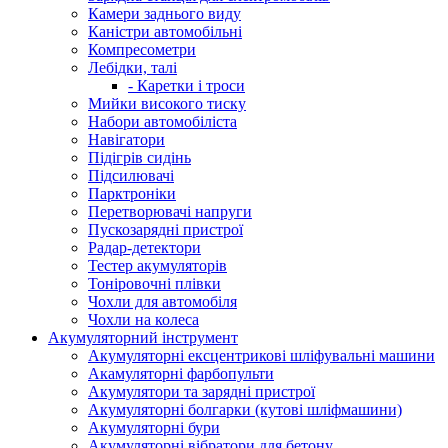
Камери заднього виду
Каністри автомобільні
Компресометри
Лебідки, талі
- Каретки і троси
Мийки високого тиску
Набори автомобіліста
Навігатори
Підігрів сидінь
Підсилювачі
Парктроніки
Перетворювачі напруги
Пускозарядні пристрої
Радар-детектори
Тестер акумуляторів
Тоніровочні плівки
Чохли для автомобіля
Чохли на колеса
Акумуляторний інструмент
Акумуляторні ексцентрикові шліфувальні машини
Акамуляторні фарбопульти
Акумулятори та зарядні пристрої
Акумуляторні болгарки (кутові шліфмашини)
Акумуляторні бури
Акумуляторні вібратори для бетону