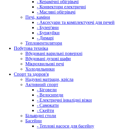
- Керамічні обігрівачі
- Конвектори електричні
- Масляні обігрівачі
Печі, каміни
- Аксесуари та комплектуючі для печей
- Булер'яни
- Буржуйки
- Димарі
Тепловентилятори
Побутова техніка
Вбудовані варильні поверхні
Вбудовані духові шафи
Мікрохвильові печі
Холодильники
Спорт та здоров'я
Надувні матраци, крісла
Активний спорт
- Біговели
- Велосипеди
- Електричні інвалідні візки
- Самокати
- Скейти
Більярдні столи
Басейни
- Теплові насоси для басейну