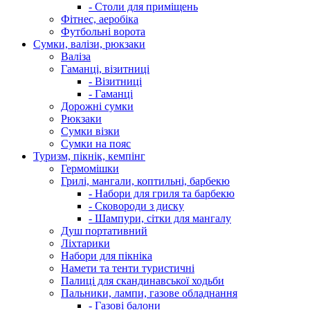
- Столи для приміщень
Фітнес, аеробіка
Футбольні ворота
Сумки, валізи, рюкзаки
Валіза
Гаманці, візитниці
- Візитниці
- Гаманці
Дорожні сумки
Рюкзаки
Сумки візки
Сумки на пояс
Туризм, пікнік, кемпінг
Гермомішки
Грилі, мангали, коптильні, барбекю
- Набори для гриля та барбекю
- Сковороди з диску
- Шампури, сітки для мангалу
Душ портативний
Ліхтарики
Набори для пікніка
Намети та тенти туристичні
Палиці для скандинавської ходьби
Пальники, лампи, газове обладнання
- Газові балони