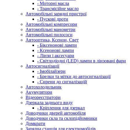
- Моторні масла
- Трансмісійне масло
Автомобільні зарядні пристрої
- Пускові дроти
Автомобільні компресори
Автомобільні манометри
Автомобільні пилососи
Автооптика, Ксенон, Свет
- Біксенонові лампи
- Ксенонові лампи
- Лінзи і аксесуари
- Світлодіодні (LED) лампи в лінзовані фари
Автосигналізації
- Імобілайзери
- Брелки та мітки до автосигналізації
- Сирени до сигналізацій
Автохолодильник
Акумулятори
Відеореєстратори
Дзеркала заднього виду
- Кріплення для дзеркал
Доводчики дверей автомобіля
Доводчики скла та склопідйомники
Домкрати
Зарядна станція для електромобілів