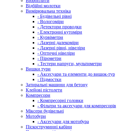
Віброплити
Відбійні молотки
Вимірювальна техніка
- Будівельні рівні
- Вологоміри
- Детектори проводки
- Електронні кутоміри
- Курвіметри
- Лазерні далекоміри
- Лазерні рівні, нівеліри
- Оптичні нівеліри
- Пірометри
- Тестери напруги, мультиметри
Вишки тури
- Аксесуари та елементи до вишок-тур
- Підмостки
Затиральні машини для бетону
Клейові пістолети
Компресори
- Компресорні головки
- Фільтри та аксесуари для компресорів
Міксери будівельні
Мотобури
- Аксесуари для мотобура
Піскоструминні кабіни