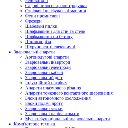
Реноватори
Садові пилососи, повітродувки
Стрічкові шліфувальні машини
Фени промислові
Фрезери
Шабельні пилки
Шліфмашини для стін та стель
Шліфмашини по бетону
Шпилькорізи
Шуруповерти електричні
Зварювальні апарати
Аргонодугові апарати
Зварювальні інвертори
Зварювальні електроди
Зварювальні кабелі
Зварювальний дріт
Індукційний нагрівач
Апарати плазмового різання
Апарати точкового контактного зварювання
Блоки автономного охолодження
Блоки подачі дроту
Зварювальні маски
Зварювальні напівавтомати
Мультифункціональні зварювальні апарати
Комп'ютерна техніка