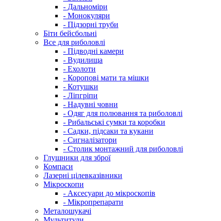
- Дальноміри
- Монокуляри
- Підзорні труби
Біти бейсбольні
Все для риболовлі
- Підводні камери
- Вудилища
- Ехолоти
- Коропові мати та мішки
- Котушки
- Ліпгріпи
- Надувні човни
- Одяг для полювання та риболовлі
- Рибальські сумки та коробки
- Садки, підсаки та кукани
- Сигналізатори
- Столик монтажний для риболовлі
Глушники для зброї
Компаси
Лазерні цілевказівники
Мікроскопи
- Аксесуари до мікроскопів
- Мікропрепарати
Металошукачі
Мультитули