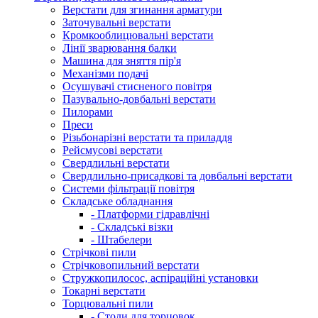
Верстати для згинання арматури
Заточувальні верстати
Кромкооблицювальні верстати
Лінії зварювання балки
Машина для зняття пір'я
Механізми подачі
Осушувачі стисненого повітря
Пазувально-довбальні верстати
Пилорами
Преси
Різьбонарізні верстати та приладдя
Рейсмусові верстати
Свердлильні верстати
Свердлильно-присадкові та довбальні верстати
Системи фільтрації повітря
Складське обладнання
- Платформи гідравлічні
- Складські візки
- Штабелери
Стрічкові пили
Стрічковопильний верстати
Стружкопилосос, аспіраційні установки
Токарні верстати
Торцювальні пили
- Столи для торцовок