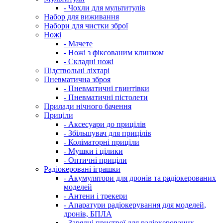
- Чохли для мультитулів
Набор для виживання
Набори для чистки зброї
Ножі
- Мачете
- Ножі з фіксованим клинком
- Складні ножі
Підствольні ліхтарі
Пневматична зброя
- Пневматичні гвинтівки
- Пневматичні пістолети
Прилади нічного бачення
Приціли
- Аксесуари до прицілів
- Збільшувач для прицілів
- Коліматорні приціли
- Мушки і цілики
- Оптичні приціли
Радіокеровані іграшки
- Акумулятори для дронів та радіокерованих
моделей
- Антени і трекери
- Апаратури радіокерування для моделей,
дронів, БПЛА
- Зарядні пристрої для радіокерованих