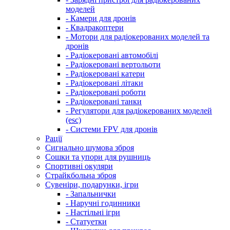
моделей
- Камери для дронів
- Квадракоптери
- Мотори для радіокерованих моделей та
дронів
- Радіокеровані автомобілі
- Радіокеровані вертольоти
- Радіокеровані катери
- Радіокеровані літаки
- Радіокеровані роботи
- Радіокеровані танки
- Регулятори для радіокерованих моделей
(esc)
- Системи FPV для дронів
Рації
Сигнально шумова зброя
Сошки та упори для рушниць
Спортивні окуляри
Страйкбольна зброя
Сувеніри, подарунки, ігри
- Запальнички
- Наручні годинники
- Настільні ігри
- Статуетки