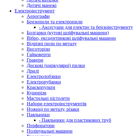
Дитячі манежі
Електроінструмент
Аерографи
Бензопили та електропили
- Аксесуари для електро та бензоінструменту
Болгарки (кутові шліфувальні машини)
Вібро, ексцентрикові шліфувальні машини
Відрізні пили по металу
Висоторізи
Гайковерти
Гравери
Дискові (циркулярні) пилки
Дрилі
Електролобзики
Електрорубанки
Краскопульти
Кущорізи
Мастильні пістолети
Набори електроінструментів
Ножиці по металу, різаки
Паяльники
- Паяльники для пластикових труб
Перфоратори
Полірувальні машини