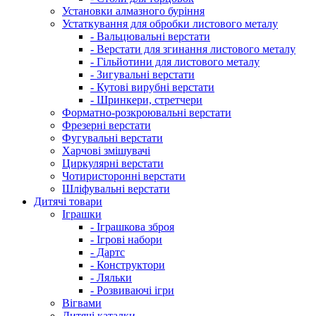
Установки алмазного буріння
Устаткування для обробки листового металу
- Вальцювальні верстати
- Верстати для згинання листового металу
- Гільйотини для листового металу
- Зигувальні верстати
- Кутові вирубні верстати
- Шринкери, стретчери
Форматно-розкроювальні верстати
Фрезерні верстати
Фугувальні верстати
Харчові змішувачі
Циркулярні верстати
Чотиристоронні верстати
Шліфувальні верстати
Дитячі товари
Іграшки
- Іграшкова зброя
- Ігрові набори
- Дартс
- Конструктори
- Ляльки
- Розвиваючі ігри
Вігвами
Дитячі каталки