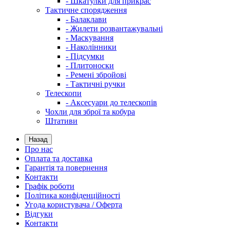
- Шкатулки для прикрас
Тактичне спорядження
- Балаклави
- Жилети розвантажувальні
- Маскування
- Наколінники
- Підсумки
- Плитоноски
- Ремені збройові
- Тактичні ручки
Телескопи
- Аксесуари до телескопів
Чохли для зброї та кобура
Штативи
Назад
Про нас
Оплата та доставка
Гарантія та повернення
Контакти
Графік роботи
Політика конфіденційності
Угода користувача / Оферта
Відгуки
Контакти