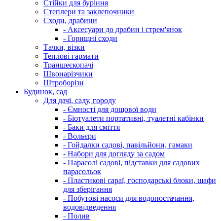
Стійки для буріння
Степлери та заклепочники
Сходи, драбини
- Аксесуари до драбин і стрем'янок
- Горищні сходи
Тачки, візки
Теплові гармати
Траншеєкопачі
Швонарізчики
Штроборізи
Будинок, сад
Для дачі, саду, городу
- Ємності для дощової води
- Біотуалети портативні, туалетні кабінки
- Баки для сміття
- Вольєри
- Гойдалки садові, павільйони, гамаки
- Набори для догляду за садом
- Парасолі садові, підставки для садових
парасольок
- Пластикові сараї, господарські блоки, шафи
для зберігання
- Побутові насоси для водопостачання,
водовідведення
- Полив