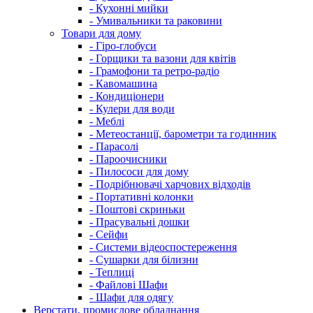
- Кухонні мийки
- Умивальники та раковини
Товари для дому
- Гіро-глобуси
- Горщики та вазони для квітів
- Грамофони та ретро-радіо
- Кавомашина
- Кондиціонери
- Кулери для води
- Меблі
- Метеостанції, барометри та годинник
- Парасолі
- Пароочисники
- Пилососи для дому
- Подрібнювачі харчових відходів
- Портативні колонки
- Поштові скриньки
- Прасувальні дошки
- Сейфи
- Системи відеоспостереження
- Сушарки для білизни
- Теплиці
- Файлові Шафи
- Шафи для одягу
Верстати, промислове обладнання