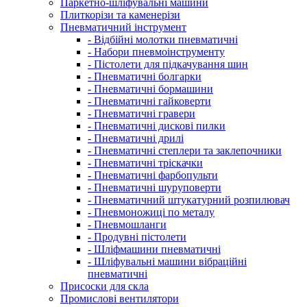
Паркетно-шліфувальні машини
Плиткорізи та каменерізи
Пневматичний інструмент
- Відбійні молотки пневматичні
- Набори пневмоінструменту
- Пістолети для підкачування шин
- Пневматичні болгарки
- Пневматичні бормашини
- Пневматичні гайковерти
- Пневматичні гравери
- Пневматичні дискові пилки
- Пневматичні дрилі
- Пневматичні степлери та заклепочники
- Пневматичні тріскачки
- Пневматичні фарбопульти
- Пневматичні шуруповерти
- Пневматичний штукатурний розпилювач
- Пневмоножиці по металу
- Пневмошланги
- Продувні пістолети
- Шліфмашини пневматичні
- Шліфувальні машини вібраційні
пневматичні
Присоски для скла
Промислові вентилятори