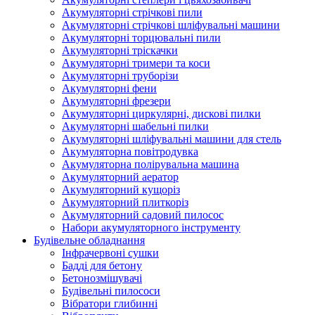
Акумуляторні стрічкові пили
Акумуляторні стрічкові шліфувальні машини
Акумуляторні торцювальні пили
Акумуляторні тріскачки
Акумуляторні тримери та коси
Акумуляторні труборізи
Акумуляторні фени
Акумуляторні фрезери
Акумуляторні циркулярні, дискові пилки
Акумуляторні шабельні пилки
Акумуляторні шліфувальні машини для стель
Акумуляторна повітродувка
Акумуляторна полірувальна машина
Акумуляторний аератор
Акумуляторний кущоріз
Акумуляторний плиткоріз
Акумуляторний садовий пилосос
Набори акумуляторного інструменту
Будівельне обладнання
Інфрачервоні сушки
Бадді для бетону
Бетонозмішувачі
Будівельні пилососи
Вібратори глибинні