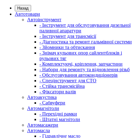
Назад
Автотовари
Автоінструмент
- Інструмент для обслуговування дизельної
паливної апаратури
- Інструмент для трансмісії
- Діагностика та ремонт гальмівної системи
- Зйомники та обтискання
- Знімач кульових опор сайлентблоків і
рульових тяг
- Комплектуючі, кріплення, запчастини
- Набори для ремонту та відновлення різьб
- Обслуговування автокондиціонерів
- Спецінструмент для СТО
- Стійка трансмісійна
- Фіксатори валів
Автоакустика
- Сабвуфери
Автомагнітоли
- Перехідні рамки
- Штатні магнітоли
Автомасажери
Автомасла
- Гідравлічне масло