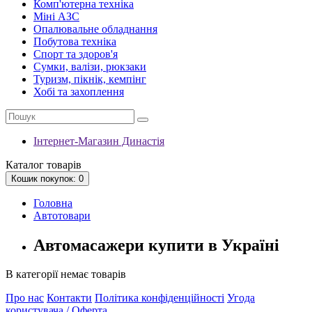
Комп'ютерна техніка
Міні АЗС
Опалювальне обладнання
Побутова техніка
Спорт та здоров'я
Сумки, валізи, рюкзаки
Туризм, пікнік, кемпінг
Хобі та захоплення
Інтернет-Магазин Династія
Каталог
товарів
Кошик
покупок
: 0
Головна
Автотовари
Автомасажери купити в Україні
В категорії немає товарів
Про нас
Контакти
Політика конфіденційності
Угода
користувача / Оферта