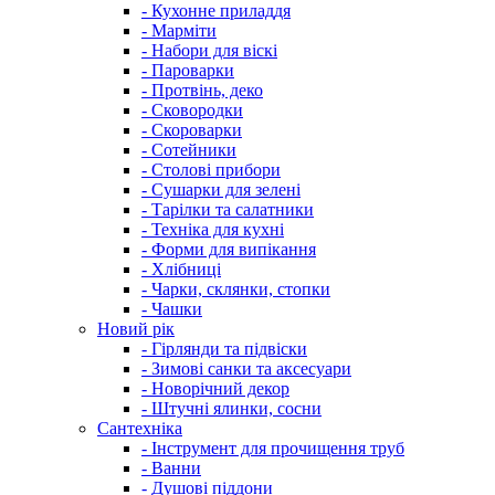
- Кухонне приладдя
- Марміти
- Набори для віскі
- Пароварки
- Протвінь, деко
- Сковородки
- Скороварки
- Сотейники
- Столові прибори
- Сушарки для зелені
- Тарілки та салатники
- Техніка для кухні
- Форми для випікання
- Хлібниці
- Чарки, склянки, стопки
- Чашки
Новий рік
- Гірлянди та підвіски
- Зимові санки та аксесуари
- Новорічний декор
- Штучні ялинки, сосни
Сантехніка
- Інструмент для прочищення труб
- Ванни
- Душові піддони