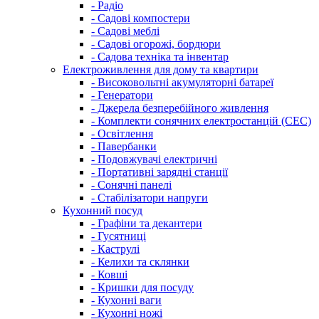
- Радіо
- Садові компостери
- Садові меблі
- Садові огорожі, бордюри
- Садова техніка та інвентар
Електроживлення для дому та квартири
- Високовольтні акумуляторні батареї
- Генератори
- Джерела безперебійного живлення
- Комплекти сонячних електростанцій (СЕС)
- Освітлення
- Павербанки
- Подовжувачі електричні
- Портативні зарядні станції
- Сонячні панелі
- Стабілізатори напруги
Кухонний посуд
- Графіни та декантери
- Гусятниці
- Каструлі
- Келихи та склянки
- Ковші
- Кришки для посуду
- Кухонні ваги
- Кухонні ножі