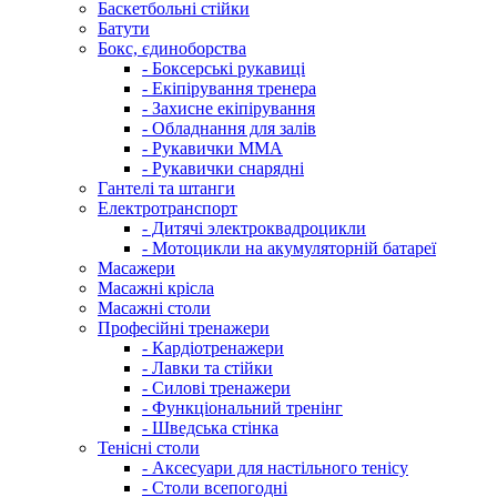
Баскетбольні стійки
Батути
Бокс, єдиноборства
- Боксерські рукавиці
- Екіпірування тренера
- Захисне екіпірування
- Обладнання для залів
- Рукавички ММА
- Рукавички снарядні
Гантелі та штанги
Електротранспорт
- Дитячі электроквадроцикли
- Мотоцикли на акумуляторній батареї
Масажери
Масажні крісла
Масажні столи
Професійні тренажери
- Кардіотренажери
- Лавки та стійки
- Силові тренажери
- Функціональний тренінг
- Шведська стінка
Тенісні столи
- Аксесуари для настільного тенісу
- Столи всепогодні