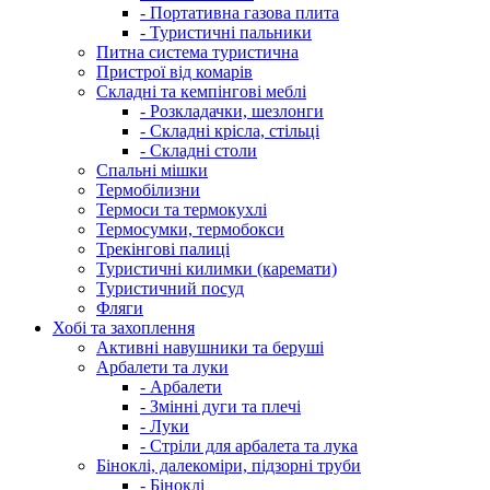
- Портативна газова плита
- Туристичні пальники
Питна система туристична
Пристрої від комарів
Складні та кемпінгові меблі
- Розкладачки, шезлонги
- Складні крісла, стільці
- Складні столи
Спальні мішки
Термобілизни
Термоси та термокухлі
Термосумки, термобокси
Трекінгові палиці
Туристичні килимки (каремати)
Туристичний посуд
Фляги
Хобі та захоплення
Активні навушники та беруші
Арбалети та луки
- Арбалети
- Змінні дуги та плечі
- Луки
- Стріли для арбалета та лука
Біноклі, далекоміри, підзорні труби
- Біноклі