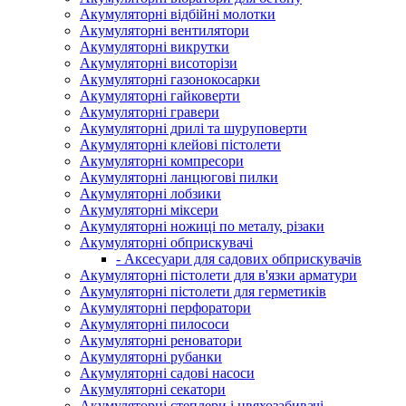
Акумуляторні відбійні молотки
Акумуляторні вентилятори
Акумуляторні викрутки
Акумуляторні висоторізи
Акумуляторні газонокосарки
Акумуляторні гайковерти
Акумуляторні гравери
Акумуляторні дрилі та шуруповерти
Акумуляторні клейові пістолети
Акумуляторні компресори
Акумуляторні ланцюгові пилки
Акумуляторні лобзики
Акумуляторні міксери
Акумуляторні ножиці по металу, різаки
Акумуляторні обприскувачі
- Аксесуари для садових обприскувачів
Акумуляторні пістолети для в'язки арматури
Акумуляторні пістолети для герметиків
Акумуляторні перфоратори
Акумуляторні пилососи
Акумуляторні реноватори
Акумуляторні рубанки
Акумуляторні садові насоси
Акумуляторні секатори
Акумуляторні степлери і цвяхозабивачі