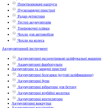
Перетворювачі напруги
Пускозарядні пристрої
Радар-детектори
Тестер акумуляторів
Тоніровочні плівки
Чохли для автомобіля
Чохли на колеса
Акумуляторний інструмент
Акумуляторні ексцентрикові шліфувальні машини
Акамуляторні фарбопульти
Акумулятори та зарядні пристрої
Акумуляторні болгарки (кутові шліфмашини)
Акумуляторні бури
Акумуляторні вібратори для бетону
Акумуляторні відбійні молотки
Акумуляторні вентилятори
Акумуляторні викрутки
Акумуляторні висоторізи