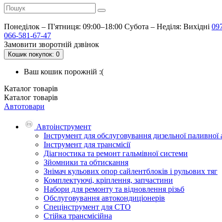
Понеділок – П'ятниця: 09:00–18:00
Субота – Неділя: Вихідні
09
066-581-67-47
Замовити зворотній дзвінок
Кошик
покупок
: 0
Ваш кошик порожній :(
Каталог
товарів
Каталог
товарів
Автотовари
Автоінструмент
Інструмент для обслуговування дизельної паливної
Інструмент для трансмісії
Діагностика та ремонт гальмівної системи
Зйомники та обтискання
Знімач кульових опор сайлентблоків і рульових тяг
Комплектуючі, кріплення, запчастини
Набори для ремонту та відновлення різьб
Обслуговування автокондиціонерів
Спецінструмент для СТО
Стійка трансмісійна