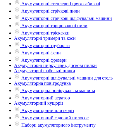
Акумуляторні степлери і цвяхозабивачі
Акумуляторні стрічкові пили
Акумуляторні стрічкові шліфувальні машини
Акумуляторні торцювальні пили
Акумуляторні тріскачки
Акумуляторні тримери та коси
Акумуляторні труборізи
Акумуляторні фени
Акумуляторні фрезери
Акумуляторні циркулярні, дискові пилки
Акумуляторні шабельні пилки
Акумуляторні шліфувальні машини для стель
Акумуляторна повітродувка
Акумуляторна полірувальна машина
Акумуляторний аератор
Акумуляторний кущоріз
Акумуляторний плиткоріз
Акумуляторний садовий пилосос
Набори акумуляторного інструменту