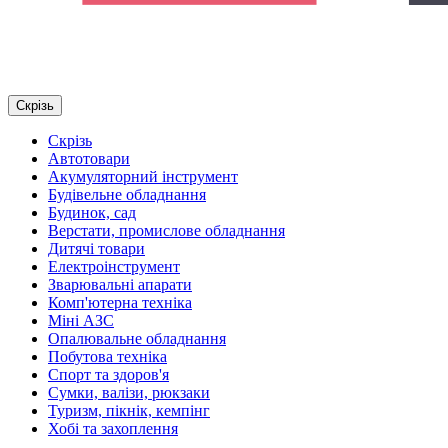
Скрізь
Скрізь
Автотовари
Акумуляторний інструмент
Будівельне обладнання
Будинок, сад
Верстати, промислове обладнання
Дитячі товари
Електроінструмент
Зварювальні апарати
Комп'ютерна техніка
Міні АЗС
Опалювальне обладнання
Побутова техніка
Спорт та здоров'я
Сумки, валізи, рюкзаки
Туризм, пікнік, кемпінг
Хобі та захоплення