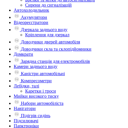
Сирени до сигналізацій
Автохолодильник
Акумулятори
Відеореєстратори
Дзеркала заднього виду
Кріплення для дзеркал
Доводчики дверей автомобіля
Доводчики скла та склопідйомники
Домкрати
Зарядна станція для електромобілів
Камери заднього виду
Каністри автомобільні
Компресометри
Лебідки, талі
Каретки і троси
Мийки високого тиску
Набори автомобіліста
Навігатори
Підігрів сидінь
Підсилювачі
Парктроніки