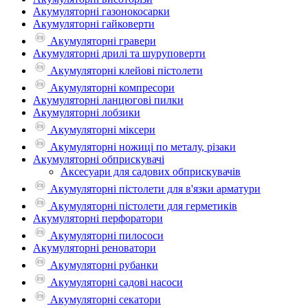
Акумуляторні газонокосарки
Акумуляторні гайковерти
Акумуляторні гравери
Акумуляторні дрилі та шуруповерти
Акумуляторні клейові пістолети
Акумуляторні компресори
Акумуляторні ланцюгові пилки
Акумуляторні лобзики
Акумуляторні міксери
Акумуляторні ножиці по металу, різаки
Акумуляторні обприскувачі
Аксесуари для садових обприскувачів
Акумуляторні пістолети для в'язки арматури
Акумуляторні пістолети для герметиків
Акумуляторні перфоратори
Акумуляторні пилососи
Акумуляторні реноватори
Акумуляторні рубанки
Акумуляторні садові насоси
Акумуляторні секатори