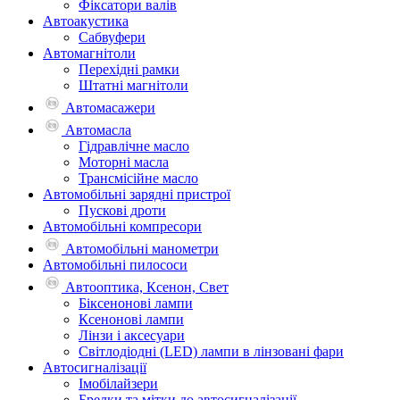
Фіксатори валів
Автоакустика
Сабвуфери
Автомагнітоли
Перехідні рамки
Штатні магнітоли
Автомасажери
Автомасла
Гідравлічне масло
Моторні масла
Трансмісійне масло
Автомобільні зарядні пристрої
Пускові дроти
Автомобільні компресори
Автомобільні манометри
Автомобільні пилососи
Автооптика, Ксенон, Свет
Біксенонові лампи
Ксенонові лампи
Лінзи і аксесуари
Світлодіодні (LED) лампи в лінзовані фари
Автосигналізації
Імобілайзери
Брелки та мітки до автосигналізації