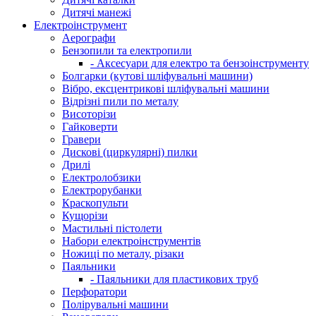
Дитячі манежі
Електроінструмент
Аерографи
Бензопили та електропили
- Аксесуари для електро та бензоінструменту
Болгарки (кутові шліфувальні машини)
Вібро, ексцентрикові шліфувальні машини
Відрізні пили по металу
Висоторізи
Гайковерти
Гравери
Дискові (циркулярні) пилки
Дрилі
Електролобзики
Електрорубанки
Краскопульти
Кущорізи
Мастильні пістолети
Набори електроінструментів
Ножиці по металу, різаки
Паяльники
- Паяльники для пластикових труб
Перфоратори
Полірувальні машини