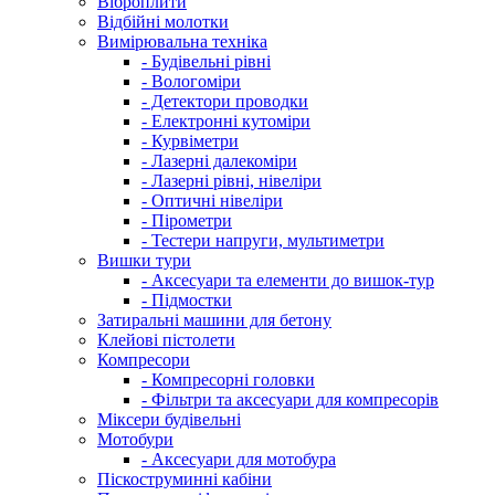
Віброплити
Відбійні молотки
Вимірювальна техніка
- Будівельні рівні
- Вологоміри
- Детектори проводки
- Електронні кутоміри
- Курвіметри
- Лазерні далекоміри
- Лазерні рівні, нівеліри
- Оптичні нівеліри
- Пірометри
- Тестери напруги, мультиметри
Вишки тури
- Аксесуари та елементи до вишок-тур
- Підмостки
Затиральні машини для бетону
Клейові пістолети
Компресори
- Компресорні головки
- Фільтри та аксесуари для компресорів
Міксери будівельні
Мотобури
- Аксесуари для мотобура
Піскоструминні кабіни