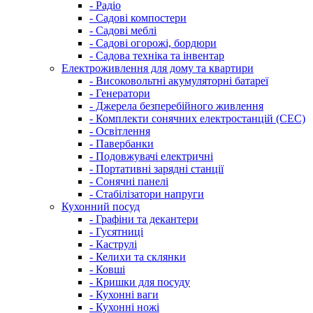
- Радіо
- Садові компостери
- Садові меблі
- Садові огорожі, бордюри
- Садова техніка та інвентар
Електроживлення для дому та квартири
- Високовольтні акумуляторні батареї
- Генератори
- Джерела безперебійного живлення
- Комплекти сонячних електростанцій (СЕС)
- Освітлення
- Павербанки
- Подовжувачі електричні
- Портативні зарядні станції
- Сонячні панелі
- Стабілізатори напруги
Кухонний посуд
- Графіни та декантери
- Гусятниці
- Каструлі
- Келихи та склянки
- Ковші
- Кришки для посуду
- Кухонні ваги
- Кухонні ножі