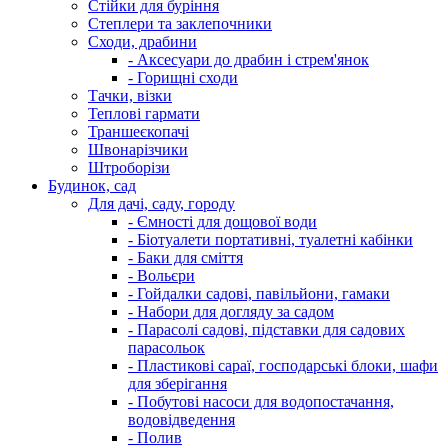
Стійки для буріння
Степлери та заклепочники
Сходи, драбини
- Аксесуари до драбин і стрем'янок
- Горищні сходи
Тачки, візки
Теплові гармати
Траншеєкопачі
Швонарізчики
Штроборізи
Будинок, сад
Для дачі, саду, городу
- Ємності для дощової води
- Біотуалети портативні, туалетні кабінки
- Баки для сміття
- Вольєри
- Гойдалки садові, павільйони, гамаки
- Набори для догляду за садом
- Парасолі садові, підставки для садових
парасольок
- Пластикові сараї, господарські блоки, шафи
для зберігання
- Побутові насоси для водопостачання,
водовідведення
- Полив