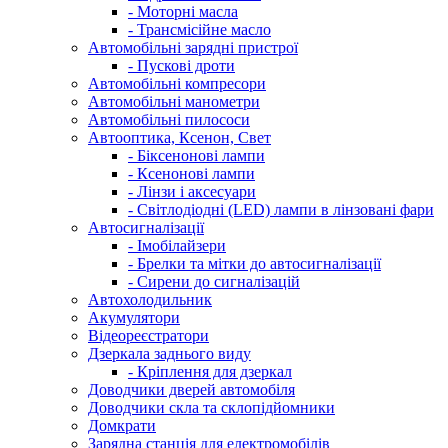
- Моторні масла
- Трансмісійне масло
Автомобільні зарядні пристрої
- Пускові дроти
Автомобільні компресори
Автомобільні манометри
Автомобільні пилососи
Автооптика, Ксенон, Свет
- Біксенонові лампи
- Ксенонові лампи
- Лінзи і аксесуари
- Світлодіодні (LED) лампи в лінзовані фари
Автосигналізації
- Імобілайзери
- Брелки та мітки до автосигналізації
- Сирени до сигналізацій
Автохолодильник
Акумулятори
Відеореєстратори
Дзеркала заднього виду
- Кріплення для дзеркал
Доводчики дверей автомобіля
Доводчики скла та склопідйомники
Домкрати
Зарядна станція для електромобілів