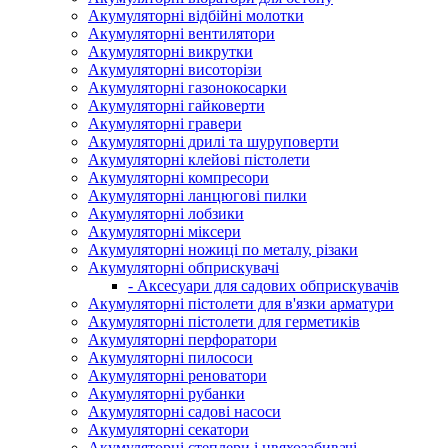
Акумуляторні відбійні молотки
Акумуляторні вентилятори
Акумуляторні викрутки
Акумуляторні висоторізи
Акумуляторні газонокосарки
Акумуляторні гайковерти
Акумуляторні гравери
Акумуляторні дрилі та шуруповерти
Акумуляторні клейові пістолети
Акумуляторні компресори
Акумуляторні ланцюгові пилки
Акумуляторні лобзики
Акумуляторні міксери
Акумуляторні ножиці по металу, різаки
Акумуляторні обприскувачі
- Аксесуари для садових обприскувачів
Акумуляторні пістолети для в'язки арматури
Акумуляторні пістолети для герметиків
Акумуляторні перфоратори
Акумуляторні пилососи
Акумуляторні реноватори
Акумуляторні рубанки
Акумуляторні садові насоси
Акумуляторні секатори
Акумуляторні степлери і цвяхозабивачі