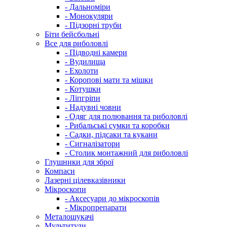
- Дальноміри
- Монокуляри
- Підзорні труби
Біти бейсбольні
Все для риболовлі
- Підводні камери
- Вудилища
- Ехолоти
- Коропові мати та мішки
- Котушки
- Ліпгріпи
- Надувні човни
- Одяг для полювання та риболовлі
- Рибальські сумки та коробки
- Садки, підсаки та кукани
- Сигналізатори
- Столик монтажний для риболовлі
Глушники для зброї
Компаси
Лазерні цілевказівники
Мікроскопи
- Аксесуари до мікроскопів
- Мікропрепарати
Металошукачі
Мультитули