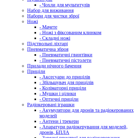
- Чохли для мультитулів
Набор для виживання
Набори для чистки зброї
Ножі
- Мачете
- Ножі з фіксованим клинком
- Складні ножі
Підствольні ліхтарі
Пневматична зброя
- Пневматичні гвинтівки
- Пневматичні пістолети
Прилади нічного бачення
Приціли
- Аксесуари до прицілів
- Збільшувач для прицілів
- Коліматорні приціли
- Мушки і цілики
- Оптичні приціли
Радіокеровані іграшки
- Акумулятори для дронів та радіокерованих
моделей
- Антени і трекери
- Апаратури радіокерування для моделей,
дронів, БПЛА
- Зарядні пристрої для радіокерованих