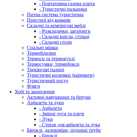
- Портативна газова плита
- Туристичні пальники
Питна система туристична
Пристрої від комарів
Складні та кемпінгові меблі
- Розкладачки, шезлонги
- Складні крісла, стільці
- Складні столи
Спальні мішки
Термобілизни
Термоси та термокухлі
Термосумки, термобокси
Трекінгові палиці
Туристичні килимки (каремати)
Туристичний посуд
Фляги
Хобі та захоплення
Активні навушники та беруші
Арбалети та луки
- Арбалети
- Змінні дуги та плечі
- Луки
- Стріли для арбалета та лука
Біноклі, далекоміри, підзорні труби
- Біноклі