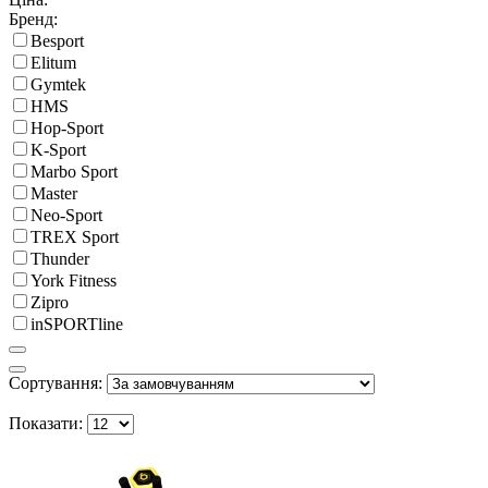
Бренд:
Besport
Elitum
Gymtek
HMS
Hop-Sport
K-Sport
Marbo Sport
Master
Neo-Sport
TREX Sport
Thunder
York Fitness
Zipro
inSPORTline
Сортування:
Показати: