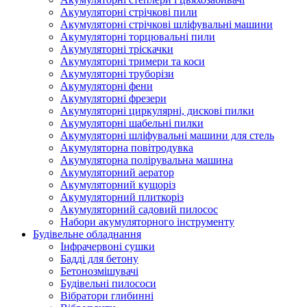
Акумуляторні стрічкові пили
Акумуляторні стрічкові шліфувальні машини
Акумуляторні торцювальні пили
Акумуляторні тріскачки
Акумуляторні тримери та коси
Акумуляторні труборізи
Акумуляторні фени
Акумуляторні фрезери
Акумуляторні циркулярні, дискові пилки
Акумуляторні шабельні пилки
Акумуляторні шліфувальні машини для стель
Акумуляторна повітродувка
Акумуляторна полірувальна машина
Акумуляторний аератор
Акумуляторний кущоріз
Акумуляторний плиткоріз
Акумуляторний садовий пилосос
Набори акумуляторного інструменту
Будівельне обладнання
Інфрачервоні сушки
Бадді для бетону
Бетонозмішувачі
Будівельні пилососи
Вібратори глибинні