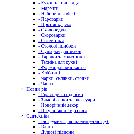
- Кухонне приладдя
- Марміти
- Набори для віскі
- Пароварки
- Протвінь, деко
- Сковородки
- Скороварки
- Сотейники
- Столові прибори
- Сушарки для зелені
- Тарілки та салатники
- Техніка для кухні
- Форми для випікання
- Хлібниці
- Чарки, склянки, стопки
- Чашки
Новий рік
- Гірлянди та підвіски
- Зимові санки та аксесуари
- Новорічний декор
- Штучні ялинки, сосни
Сантехніка
- Інструмент для прочищення труб
- Ванни
- Душові піддони