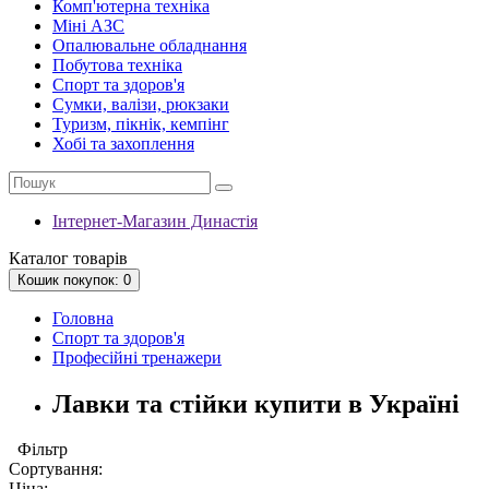
Комп'ютерна техніка
Міні АЗС
Опалювальне обладнання
Побутова техніка
Спорт та здоров'я
Сумки, валізи, рюкзаки
Туризм, пікнік, кемпінг
Хобі та захоплення
Інтернет-Магазин Династія
Каталог
товарів
Кошик
покупок
: 0
Головна
Спорт та здоров'я
Професійні тренажери
Лавки та стійки купити в Україні
Фільтр
Сортування:
Ціна: