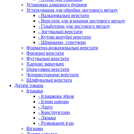
Установки алмазного буріння
Устаткування для обробки листового металу
- Вальцювальні верстати
- Верстати для згинання листового металу
- Гільйотини для листового металу
- Зигувальні верстати
- Кутові вирубні верстати
- Шринкери, стретчери
Форматно-розкроювальні верстати
Фрезерні верстати
Фугувальні верстати
Харчові змішувачі
Циркулярні верстати
Чотиристоронні верстати
Шліфувальні верстати
Дитячі товари
Іграшки
- Іграшкова зброя
- Ігрові набори
- Дартс
- Конструктори
- Ляльки
- Розвиваючі ігри
Вігвами
Дитячі каталки