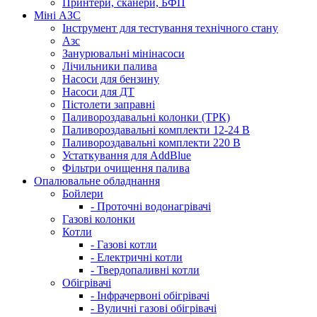
Принтери, сканери, БФП
Міні АЗС
Інструмент для тестування технічного стану
Азс
Занурювальні мінінасоси
Лічильники палива
Насоси для бензину
Насоси для ДТ
Пістолети заправні
Паливороздавальні колонки (ТРК)
Паливороздавальні комплекти 12-24 В
Паливороздавальні комплекти 220 В
Устаткування для AddBlue
Фільтри очищення палива
Опалювальне обладнання
Бойлери
- Проточні водонагрівачі
Газові колонки
Котли
- Газові котли
- Електричні котли
- Твердопаливні котли
Обігрівачі
- Інфрачервоні обігрівачі
- Вуличні газові обігрівачі