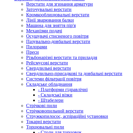
Верстати для згинання арматури
Заточувальні верстати
Кромкооблицювальні верстати
Лінії зварювання балки
Машина для зняття пір'я
Механізми подачі
Осушувачі стисненого повітря
Пазувально-довбальні верстати
Пилорами
Преси
Різьбонарізні верстати та приладдя
Рейсмусові верстати
Свердлильні верстати
Свердлильно-присадкові та довбальні верстати
Системи фільтрації повітря
Складське обладнання
- Платформи гідравлічні
- Складські візки
- Штабелери
Стрічкові пили
Стрічковопильний верстати
Стружкопилосос, аспіраційні установки
Токарні верстати
Торцювальні пили
- Столи для торцовок