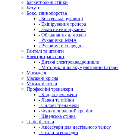
Баскетбольні стійки
Батути
Бокс, єдиноборства
- Боксерські рукавиці
- Екіпірування тренера
- Захисне екіпірування
- Обладнання для залів
- Рукавички ММА
- Рукавички снарядні
Гантелі та штанги
Електротранспорт
- Дитячі электроквадроцикли
- Мотоцикли на акумуляторній батареї
Масажери
Масажні крісла
Масажні столи
Професійні тренажери
- Кардіотренажери
- Лавки та стійки
- Силові тренажери
- Функціональний тренінг
- Шведська стінка
Тенісні столи
- Аксесуари для настільного тенісу
- Столи всепогодні