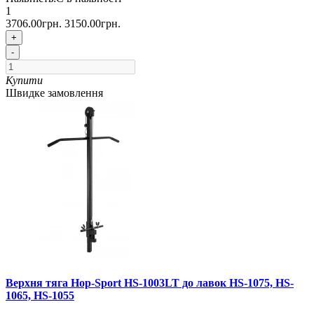
1
3706.00грн.
3150.00грн.
+
-
Купити
Швидке замовлення
Верхня тяга Hop-Sport HS-1003LT до лавок HS-1075, HS-
1065, HS-1055