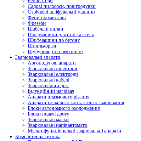
Реноватори
Садові пилососи, повітродувки
Стрічкові шліфувальні машини
Фени промислові
Фрезери
Шабельні пилки
Шліфмашини для стін та стель
Шліфмашини по бетону
Шпилькорізи
Шуруповерти електричні
Зварювальні апарати
Аргонодугові апарати
Зварювальні інвертори
Зварювальні електроди
Зварювальні кабелі
Зварювальний дріт
Індукційний нагрівач
Апарати плазмового різання
Апарати точкового контактного зварювання
Блоки автономного охолодження
Блоки подачі дроту
Зварювальні маски
Зварювальні напівавтомати
Мультифункціональні зварювальні апарати
Комп'ютерна техніка