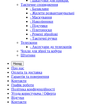
- Шкатулки для прикрас
Тактичне спорядження
- Балаклави
- Жилети розвантажувальні
- Маскування
- Наколінники
- Підсумки
- Плитоноски
- Ремені збройові
- Тактичні ручки
Телескопи
- Аксесуари до телескопів
Чохли для зброї та кобура
Штативи
Назад
Про нас
Оплата та доставка
Гарантія та повернення
Контакти
Графік роботи
Політика конфіденційності
Угода користувача / Оферта
Відгуки
Контакти