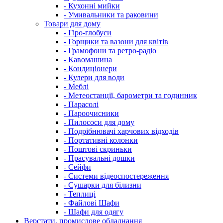
- Кухонні мийки
- Умивальники та раковини
Товари для дому
- Гіро-глобуси
- Горщики та вазони для квітів
- Грамофони та ретро-радіо
- Кавомашина
- Кондиціонери
- Кулери для води
- Меблі
- Метеостанції, барометри та годинник
- Парасолі
- Пароочисники
- Пилососи для дому
- Подрібнювачі харчових відходів
- Портативні колонки
- Поштові скриньки
- Прасувальні дошки
- Сейфи
- Системи відеоспостереження
- Сушарки для білизни
- Теплиці
- Файлові Шафи
- Шафи для одягу
Верстати, промислове обладнання