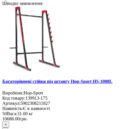
Швидке замовлення
Багаторівневі стійки під штангу Hop-Sport HS-1008L
Виробник:
Hop-Sport
Код товару:
139913-175
Артикул:
5902308211827
Наявність:
Є в наявності
50
Вага:
31.00
кг
10688.00грн.
+