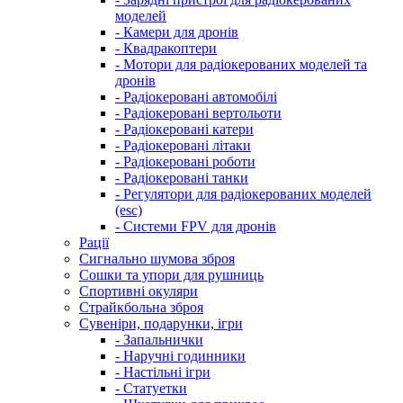
моделей
- Камери для дронів
- Квадракоптери
- Мотори для радіокерованих моделей та
дронів
- Радіокеровані автомобілі
- Радіокеровані вертольоти
- Радіокеровані катери
- Радіокеровані літаки
- Радіокеровані роботи
- Радіокеровані танки
- Регулятори для радіокерованих моделей
(esc)
- Системи FPV для дронів
Рації
Сигнально шумова зброя
Сошки та упори для рушниць
Спортивні окуляри
Страйкбольна зброя
Сувеніри, подарунки, ігри
- Запальнички
- Наручні годинники
- Настільні ігри
- Статуетки