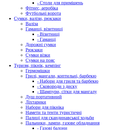
- Столи для приміщень
Фітнес, аеробіка
Футбольні ворота
Сумки, валізи, рюкзаки
Валіза
Гаманці, візитниці
- Візитниці
- Гаманці
Дорожні сумки
Рюкзаки
Сумки візки
Сумки на пояс
Туризм, пікнік, кемпінг
Гермомішки
Грилі, мангали, коптильні, барбекю
- Набори для гриля та барбекю
- Сковороди з диску
- Шампури, сітки для мангалу
Душ портативний
Ліхтарики
Набори для пікніка
Намети та тенти туристичні
Палиці для скандинавської ходьби
Пальники, лампи, газове обладнання
- Газові балони