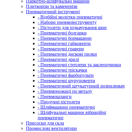
Паркетно-шліфувальні машини
Плиткорізи та каменерізи
Пневматичний інструмент
- Відбійні молотки пневматичні
- Набори пневмоінструменту
- Пістолети для підкачування шин
- Пневматичні болгарки
- Пневматичні бормашини
- Пневматичні гайковерти
- Пневматичні гравери
- Пневматичні дискові пилки
- Пневматичні дрилі
- Пневматичні степлери та заклепочники
- Пневматичні тріскачки
- Пневматичні фарбопульти
- Пневматичні шуруповерти
- Пневматичний штукатурний розпилювач
- Пневмоножиці по металу
- Пневмошланги
- Продувні пістолети
- Шліфмашини пневматичні
- Шліфувальні машини вібраційні
пневматичні
Присоски для скла
Промислові вентилятори