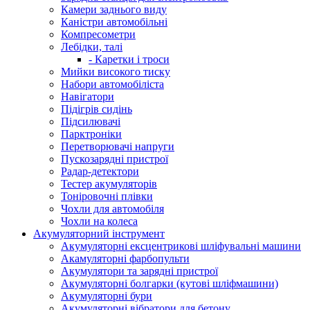
Камери заднього виду
Каністри автомобільні
Компресометри
Лебідки, талі
- Каретки і троси
Мийки високого тиску
Набори автомобіліста
Навігатори
Підігрів сидінь
Підсилювачі
Парктроніки
Перетворювачі напруги
Пускозарядні пристрої
Радар-детектори
Тестер акумуляторів
Тоніровочні плівки
Чохли для автомобіля
Чохли на колеса
Акумуляторний інструмент
Акумуляторні ексцентрикові шліфувальні машини
Акамуляторні фарбопульти
Акумулятори та зарядні пристрої
Акумуляторні болгарки (кутові шліфмашини)
Акумуляторні бури
Акумуляторні вібратори для бетону