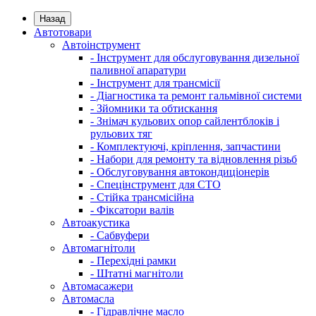
Назад
Автотовари
Автоінструмент
- Інструмент для обслуговування дизельної
паливної апаратури
- Інструмент для трансмісії
- Діагностика та ремонт гальмівної системи
- Зйомники та обтискання
- Знімач кульових опор сайлентблоків і
рульових тяг
- Комплектуючі, кріплення, запчастини
- Набори для ремонту та відновлення різьб
- Обслуговування автокондиціонерів
- Спецінструмент для СТО
- Стійка трансмісійна
- Фіксатори валів
Автоакустика
- Сабвуфери
Автомагнітоли
- Перехідні рамки
- Штатні магнітоли
Автомасажери
Автомасла
- Гідравлічне масло