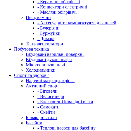
- Керамічні обігрівачі
- Конвектори електричні
- Масляні обігрівачі
Печі, каміни
- Аксесуари та комплектуючі для печей
- Булер'яни
- Буржуйки
- Димарі
Тепловентилятори
Побутова техніка
Вбудовані варильні поверхні
Вбудовані духові шафи
Мікрохвильові печі
Холодильники
Спорт та здоров'я
Надувні матраци, крісла
Активний спорт
- Біговели
- Велосипеди
- Електричні інвалідні візки
- Самокати
- Скейти
Більярдні столи
Басейни
- Теплові насоси для басейну