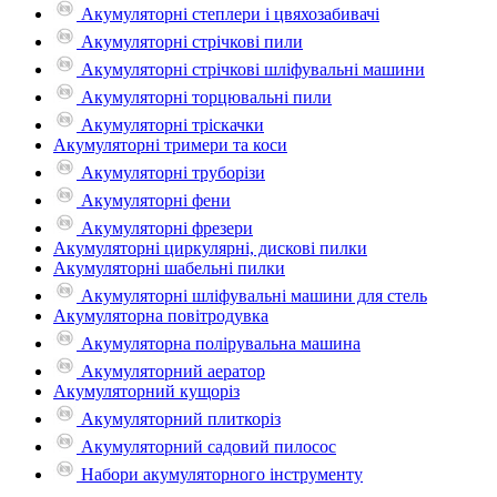
Акумуляторні степлери і цвяхозабивачі
Акумуляторні стрічкові пили
Акумуляторні стрічкові шліфувальні машини
Акумуляторні торцювальні пили
Акумуляторні тріскачки
Акумуляторні тримери та коси
Акумуляторні труборізи
Акумуляторні фени
Акумуляторні фрезери
Акумуляторні циркулярні, дискові пилки
Акумуляторні шабельні пилки
Акумуляторні шліфувальні машини для стель
Акумуляторна повітродувка
Акумуляторна полірувальна машина
Акумуляторний аератор
Акумуляторний кущоріз
Акумуляторний плиткоріз
Акумуляторний садовий пилосос
Набори акумуляторного інструменту