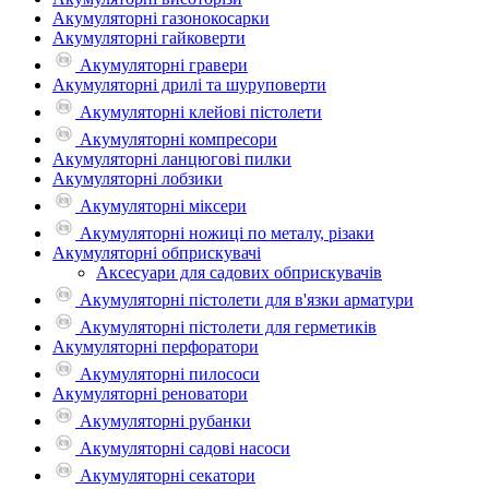
Акумуляторні газонокосарки
Акумуляторні гайковерти
Акумуляторні гравери
Акумуляторні дрилі та шуруповерти
Акумуляторні клейові пістолети
Акумуляторні компресори
Акумуляторні ланцюгові пилки
Акумуляторні лобзики
Акумуляторні міксери
Акумуляторні ножиці по металу, різаки
Акумуляторні обприскувачі
Аксесуари для садових обприскувачів
Акумуляторні пістолети для в'язки арматури
Акумуляторні пістолети для герметиків
Акумуляторні перфоратори
Акумуляторні пилососи
Акумуляторні реноватори
Акумуляторні рубанки
Акумуляторні садові насоси
Акумуляторні секатори