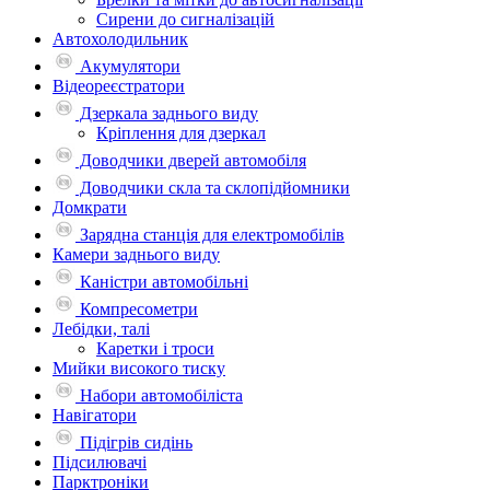
Сирени до сигналізацій
Автохолодильник
Акумулятори
Відеореєстратори
Дзеркала заднього виду
Кріплення для дзеркал
Доводчики дверей автомобіля
Доводчики скла та склопідйомники
Домкрати
Зарядна станція для електромобілів
Камери заднього виду
Каністри автомобільні
Компресометри
Лебідки, талі
Каретки і троси
Мийки високого тиску
Набори автомобіліста
Навігатори
Підігрів сидінь
Підсилювачі
Парктроніки