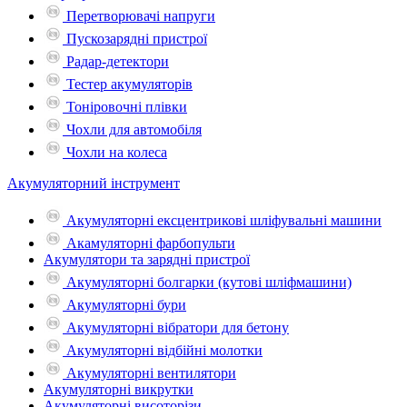
Перетворювачі напруги
Пускозарядні пристрої
Радар-детектори
Тестер акумуляторів
Тоніровочні плівки
Чохли для автомобіля
Чохли на колеса
Акумуляторний інструмент
Акумуляторні ексцентрикові шліфувальні машини
Акамуляторні фарбопульти
Акумулятори та зарядні пристрої
Акумуляторні болгарки (кутові шліфмашини)
Акумуляторні бури
Акумуляторні вібратори для бетону
Акумуляторні відбійні молотки
Акумуляторні вентилятори
Акумуляторні викрутки
Акумуляторні висоторізи