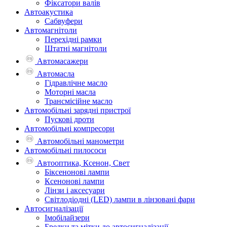
Фіксатори валів
Автоакустика
Сабвуфери
Автомагнітоли
Перехідні рамки
Штатні магнітоли
Автомасажери
Автомасла
Гідравлічне масло
Моторні масла
Трансмісійне масло
Автомобільні зарядні пристрої
Пускові дроти
Автомобільні компресори
Автомобільні манометри
Автомобільні пилососи
Автооптика, Ксенон, Свет
Біксенонові лампи
Ксенонові лампи
Лінзи і аксесуари
Світлодіодні (LED) лампи в лінзовані фари
Автосигналізації
Імобілайзери
Брелки та мітки до автосигналізації