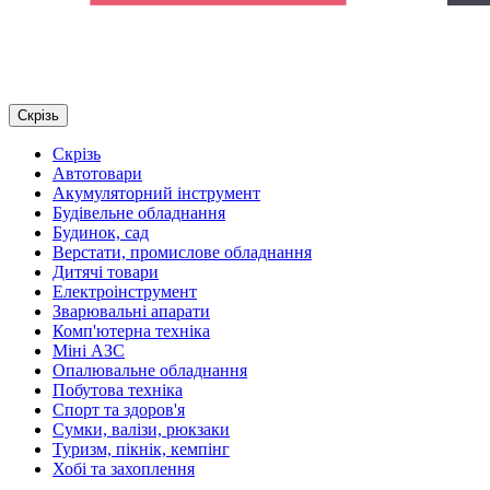
Скрізь
Скрізь
Автотовари
Акумуляторний інструмент
Будівельне обладнання
Будинок, сад
Верстати, промислове обладнання
Дитячі товари
Електроінструмент
Зварювальні апарати
Комп'ютерна техніка
Міні АЗС
Опалювальне обладнання
Побутова техніка
Спорт та здоров'я
Сумки, валізи, рюкзаки
Туризм, пікнік, кемпінг
Хобі та захоплення