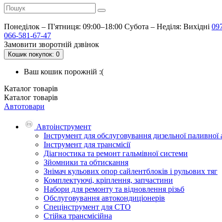
Понеділок – П'ятниця: 09:00–18:00
Субота – Неділя: Вихідні
09
066-581-67-47
Замовити зворотній дзвінок
Кошик
покупок
: 0
Ваш кошик порожній :(
Каталог
товарів
Каталог
товарів
Автотовари
Автоінструмент
Інструмент для обслуговування дизельної паливної
Інструмент для трансмісії
Діагностика та ремонт гальмівної системи
Зйомники та обтискання
Знімач кульових опор сайлентблоків і рульових тяг
Комплектуючі, кріплення, запчастини
Набори для ремонту та відновлення різьб
Обслуговування автокондиціонерів
Спецінструмент для СТО
Стійка трансмісійна