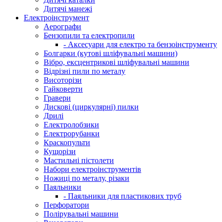
Дитячі манежі
Електроінструмент
Аерографи
Бензопили та електропили
- Аксесуари для електро та бензоінструменту
Болгарки (кутові шліфувальні машини)
Вібро, ексцентрикові шліфувальні машини
Відрізні пили по металу
Висоторізи
Гайковерти
Гравери
Дискові (циркулярні) пилки
Дрилі
Електролобзики
Електрорубанки
Краскопульти
Кущорізи
Мастильні пістолети
Набори електроінструментів
Ножиці по металу, різаки
Паяльники
- Паяльники для пластикових труб
Перфоратори
Полірувальні машини