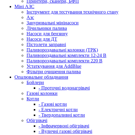
Принтери, сканери, БФП
Міні АЗС
Інструмент для тестування технічного стану
Азс
Занурювальні мінінасоси
Лічильники палива
Насоси для бензину
Насоси для ДТ
Пістолети заправні
Паливороздавальні колонки (ТРК)
Паливороздавальні комплекти 12-24 В
Паливороздавальні комплекти 220 В
Устаткування для AddBlue
Фільтри очищення палива
Опалювальне обладнання
Бойлери
- Проточні водонагрівачі
Газові колонки
Котли
- Газові котли
- Електричні котли
- Твердопаливні котли
Обігрівачі
- Інфрачервоні обігрівачі
- Вуличні газові обігрівачі