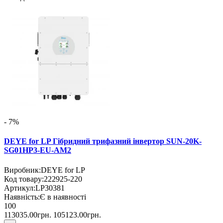
- 7%
DEYE for LP Гібридний трифазний інвертор SUN-20K-
SG01HP3-EU-AM2
Виробник:
DEYE for LP
Код товару:
222925-220
Артикул:
LP30381
Наявність:
Є в наявності
100
113035.00грн.
105123.00грн.