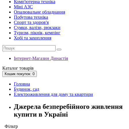
Комп'ютерна техніка
Міні АЗС
Опалювальне обладнання
Побутова техніка
Спорт та здоров'я
Сумки, валізи, рюкзаки
Туризм, пікнік, кемпінг
Хобі та захоплення
Інтернет-Магазин Династія
Каталог
товарів
Кошик
покупок
: 0
Головна
Будинок, сад
Електроживлення для дому та квартири
Джерела безперебійного живлення
купити в Україні
Фільтр