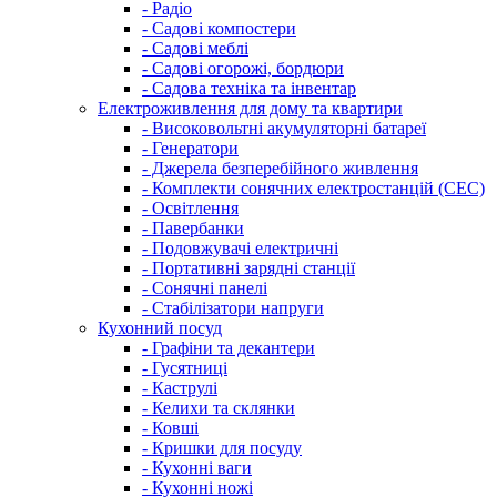
- Радіо
- Садові компостери
- Садові меблі
- Садові огорожі, бордюри
- Садова техніка та інвентар
Електроживлення для дому та квартири
- Високовольтні акумуляторні батареї
- Генератори
- Джерела безперебійного живлення
- Комплекти сонячних електростанцій (СЕС)
- Освітлення
- Павербанки
- Подовжувачі електричні
- Портативні зарядні станції
- Сонячні панелі
- Стабілізатори напруги
Кухонний посуд
- Графіни та декантери
- Гусятниці
- Каструлі
- Келихи та склянки
- Ковші
- Кришки для посуду
- Кухонні ваги
- Кухонні ножі