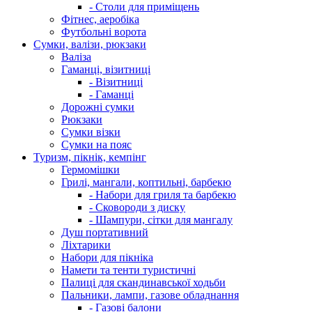
- Столи для приміщень
Фітнес, аеробіка
Футбольні ворота
Сумки, валізи, рюкзаки
Валіза
Гаманці, візитниці
- Візитниці
- Гаманці
Дорожні сумки
Рюкзаки
Сумки візки
Сумки на пояс
Туризм, пікнік, кемпінг
Гермомішки
Грилі, мангали, коптильні, барбекю
- Набори для гриля та барбекю
- Сковороди з диску
- Шампури, сітки для мангалу
Душ портативний
Ліхтарики
Набори для пікніка
Намети та тенти туристичні
Палиці для скандинавської ходьби
Пальники, лампи, газове обладнання
- Газові балони