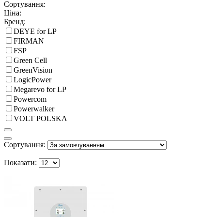
Сортування:
Ціна:
Бренд:
DEYE for LP
FIRMAN
FSP
Green Cell
GreenVision
LogicPower
Megarevo for LP
Powercom
Powerwalker
VOLT POLSKA
Сортування:
Показати: