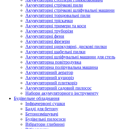
Акумуляторні стрічкові пили
Акумуляторні стрічкові шліфувальні машини
Акумуляторні торцювальні пили
Акумуляторні тріскачки
Акумуляторні тримери та коси
Акумуляторні труборізи
Акумуляторні фени
Акумуляторні фрезери
Акумуляторні циркулярні, дискові пилки
Акумуляторні шабельні пилки
Акумуляторні шліфувальні машини для стель
Акумуляторна повітродувка
Акумуляторна полірувальна машина
Акумуляторний аератор
Акумуляторний кущоріз
Акумуляторний плиткоріз
Акумуляторний садовий пилосос
Набори акумуляторного інструменту
Будівельне обладнання
Інфрачервоні сушки
Бадді для бетону
Бетонозмішувачі
Будівельні пилососи
Вібратори глибинні