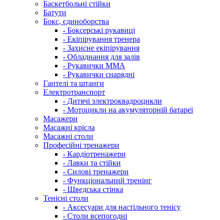
Баскетбольні стійки
Батути
Бокс, єдиноборства
- Боксерські рукавиці
- Екіпірування тренера
- Захисне екіпірування
- Обладнання для залів
- Рукавички ММА
- Рукавички снарядні
Гантелі та штанги
Електротранспорт
- Дитячі электроквадроцикли
- Мотоцикли на акумуляторній батареї
Масажери
Масажні крісла
Масажні столи
Професійні тренажери
- Кардіотренажери
- Лавки та стійки
- Силові тренажери
- Функціональний тренінг
- Шведська стінка
Тенісні столи
- Аксесуари для настільного тенісу
- Столи всепогодні