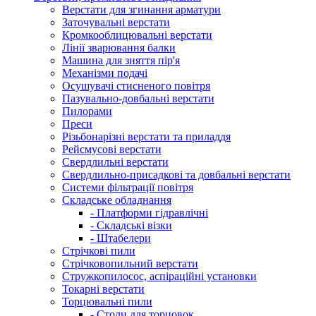
Верстати для згинання арматури
Заточувальні верстати
Кромкооблицювальні верстати
Лінії зварювання балки
Машина для зняття пір'я
Механізми подачі
Осушувачі стисненого повітря
Пазувально-довбальні верстати
Пилорами
Преси
Різьбонарізні верстати та приладдя
Рейсмусові верстати
Свердлильні верстати
Свердлильно-присадкові та довбальні верстати
Системи фільтрації повітря
Складське обладнання
- Платформи гідравлічні
- Складські візки
- Штабелери
Стрічкові пили
Стрічковопильний верстати
Стружкопилосос, аспіраційні установки
Токарні верстати
Торцювальні пили
- Столи для торцовок