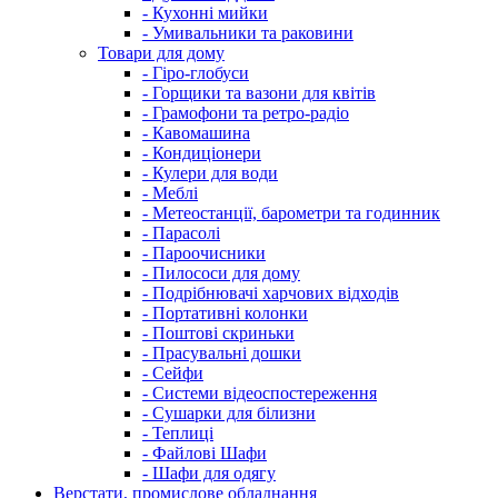
- Кухонні мийки
- Умивальники та раковини
Товари для дому
- Гіро-глобуси
- Горщики та вазони для квітів
- Грамофони та ретро-радіо
- Кавомашина
- Кондиціонери
- Кулери для води
- Меблі
- Метеостанції, барометри та годинник
- Парасолі
- Пароочисники
- Пилососи для дому
- Подрібнювачі харчових відходів
- Портативні колонки
- Поштові скриньки
- Прасувальні дошки
- Сейфи
- Системи відеоспостереження
- Сушарки для білизни
- Теплиці
- Файлові Шафи
- Шафи для одягу
Верстати, промислове обладнання