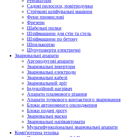
Реноватори
Садові пилососи, повітродувки
Стрічкові шліфувальні машини
Фени промислові
Фрезери
Шабельні пилки
Шліфмашини для стін та стель
Шліфмашини по бетону
Шпилькорізи
Шуруповерти електричні
Зварювальні апарати
Аргонодугові апарати
Зварювальні інвертори
Зварювальні електроди
Зварювальні кабелі
Зварювальний дріт
Індукційний нагрівач
Апарати плазмового різання
Апарати точкового контактного зварювання
Блоки автономного охолодження
Блоки подачі дроту
Зварювальні маски
Зварювальні напівавтомати
Мультифункціональні зварювальні апарати
Комп'ютерна техніка