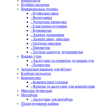
Віброплити
Відбійні молотки
Вимірювальна техніка
- Будівельні рівні
- Вологоміри
- Детектори проводки
- Електронні кутоміри
- Курвіметри
- Лазерні далекоміри
- Лазерні рівні, нівеліри
- Оптичні нівеліри
- Пірометри
- Тестери напруги, мультиметри
Вишки тури
- Аксесуари та елементи до вишок-тур
- Підмостки
Затиральні машини для бетону
Клейові пістолети
Компресори
- Компресорні головки
- Фільтри та аксесуари для компресорів
Міксери будівельні
Мотобури
- Аксесуари для мотобура
Піскоструминні кабіни