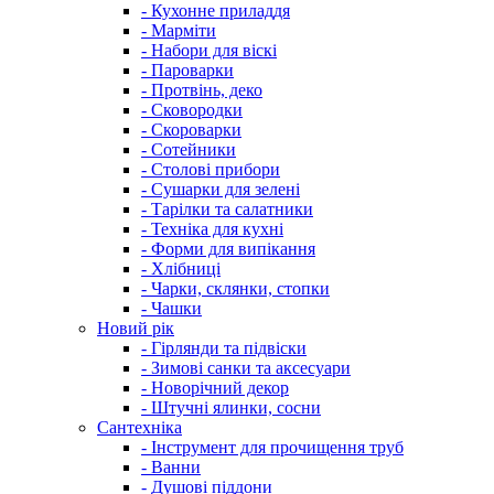
- Кухонне приладдя
- Марміти
- Набори для віскі
- Пароварки
- Протвінь, деко
- Сковородки
- Скороварки
- Сотейники
- Столові прибори
- Сушарки для зелені
- Тарілки та салатники
- Техніка для кухні
- Форми для випікання
- Хлібниці
- Чарки, склянки, стопки
- Чашки
Новий рік
- Гірлянди та підвіски
- Зимові санки та аксесуари
- Новорічний декор
- Штучні ялинки, сосни
Сантехніка
- Інструмент для прочищення труб
- Ванни
- Душові піддони