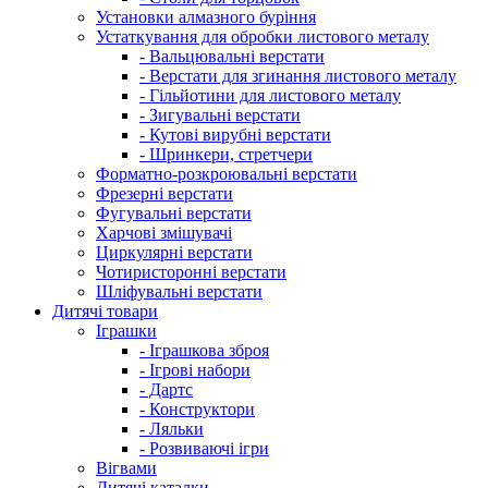
Установки алмазного буріння
Устаткування для обробки листового металу
- Вальцювальні верстати
- Верстати для згинання листового металу
- Гільйотини для листового металу
- Зигувальні верстати
- Кутові вирубні верстати
- Шринкери, стретчери
Форматно-розкроювальні верстати
Фрезерні верстати
Фугувальні верстати
Харчові змішувачі
Циркулярні верстати
Чотиристоронні верстати
Шліфувальні верстати
Дитячі товари
Іграшки
- Іграшкова зброя
- Ігрові набори
- Дартс
- Конструктори
- Ляльки
- Розвиваючі ігри
Вігвами
Дитячі каталки