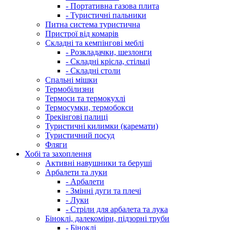
- Портативна газова плита
- Туристичні пальники
Питна система туристична
Пристрої від комарів
Складні та кемпінгові меблі
- Розкладачки, шезлонги
- Складні крісла, стільці
- Складні столи
Спальні мішки
Термобілизни
Термоси та термокухлі
Термосумки, термобокси
Трекінгові палиці
Туристичні килимки (каремати)
Туристичний посуд
Фляги
Хобі та захоплення
Активні навушники та беруші
Арбалети та луки
- Арбалети
- Змінні дуги та плечі
- Луки
- Стріли для арбалета та лука
Біноклі, далекоміри, підзорні труби
- Біноклі