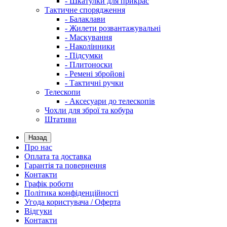
- Шкатулки для прикрас
Тактичне спорядження
- Балаклави
- Жилети розвантажувальні
- Маскування
- Наколінники
- Підсумки
- Плитоноски
- Ремені збройові
- Тактичні ручки
Телескопи
- Аксесуари до телескопів
Чохли для зброї та кобура
Штативи
Назад
Про нас
Оплата та доставка
Гарантія та повернення
Контакти
Графік роботи
Політика конфіденційності
Угода користувача / Оферта
Відгуки
Контакти