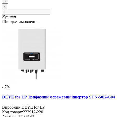
+
-
Купити
Швидке замовлення
- 7%
DEYE for LP Трифазний мережевий інвертор SUN-50K-G04
Виробник:
DEYE for LP
Код товару:
222912-220
Артикул:
LP36142