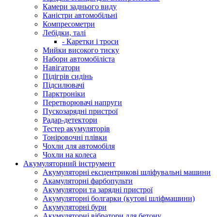
Камери заднього виду
Каністри автомобільні
Компресометри
Лебідки, талі
- Каретки і троси
Мийки високого тиску
Набори автомобіліста
Навігатори
Підігрів сидінь
Підсилювачі
Парктроніки
Перетворювачі напруги
Пускозарядні пристрої
Радар-детектори
Тестер акумуляторів
Тоніровочні плівки
Чохли для автомобіля
Чохли на колеса
Акумуляторний інструмент
Акумуляторні ексцентрикові шліфувальні машини
Акамуляторні фарбопульти
Акумулятори та зарядні пристрої
Акумуляторні болгарки (кутові шліфмашини)
Акумуляторні бури
Акумуляторні вібратори для бетону