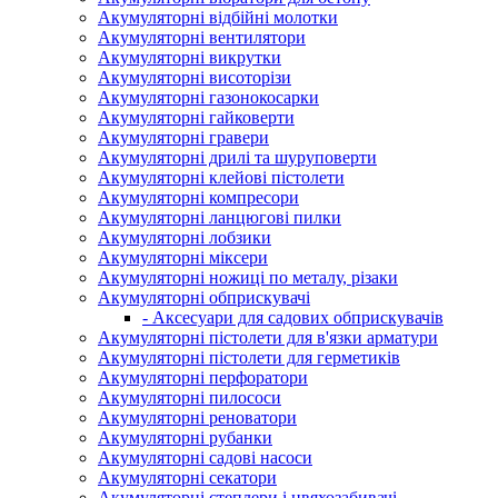
Акумуляторні відбійні молотки
Акумуляторні вентилятори
Акумуляторні викрутки
Акумуляторні висоторізи
Акумуляторні газонокосарки
Акумуляторні гайковерти
Акумуляторні гравери
Акумуляторні дрилі та шуруповерти
Акумуляторні клейові пістолети
Акумуляторні компресори
Акумуляторні ланцюгові пилки
Акумуляторні лобзики
Акумуляторні міксери
Акумуляторні ножиці по металу, різаки
Акумуляторні обприскувачі
- Аксесуари для садових обприскувачів
Акумуляторні пістолети для в'язки арматури
Акумуляторні пістолети для герметиків
Акумуляторні перфоратори
Акумуляторні пилососи
Акумуляторні реноватори
Акумуляторні рубанки
Акумуляторні садові насоси
Акумуляторні секатори
Акумуляторні степлери і цвяхозабивачі