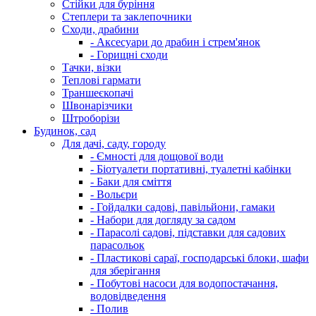
Стійки для буріння
Степлери та заклепочники
Сходи, драбини
- Аксесуари до драбин і стрем'янок
- Горищні сходи
Тачки, візки
Теплові гармати
Траншеєкопачі
Швонарізчики
Штроборізи
Будинок, сад
Для дачі, саду, городу
- Ємності для дощової води
- Біотуалети портативні, туалетні кабінки
- Баки для сміття
- Вольєри
- Гойдалки садові, павільйони, гамаки
- Набори для догляду за садом
- Парасолі садові, підставки для садових
парасольок
- Пластикові сараї, господарські блоки, шафи
для зберігання
- Побутові насоси для водопостачання,
водовідведення
- Полив