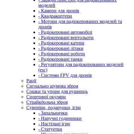
моделей
- Камери для дронів
- Квадракоптери
- Мотори для радіокерованих моделей та
дронів
- Радіокеровані автомобілі
- Радіокеровані вертольоти
- Радіокеровані катери
- Радіокеровані літаки
- Радіокеровані роботи
- Радіокеровані танки
- Регулятори для радіокерованих моделей
(esc)
- Системи FPV для дронів
Рації
Сигнально шумова зброя
Сошки та упори для рушниць
Спортивні окуляри
Страйкбольна зброя
Сувеніри, подарунки, ігри
- Запальнички
- Наручні годинники
- Настільні ігри
- Статуетки