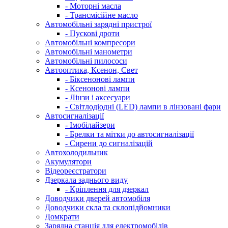
- Моторні масла
- Трансмісійне масло
Автомобільні зарядні пристрої
- Пускові дроти
Автомобільні компресори
Автомобільні манометри
Автомобільні пилососи
Автооптика, Ксенон, Свет
- Біксенонові лампи
- Ксенонові лампи
- Лінзи і аксесуари
- Світлодіодні (LED) лампи в лінзовані фари
Автосигналізації
- Імобілайзери
- Брелки та мітки до автосигналізації
- Сирени до сигналізацій
Автохолодильник
Акумулятори
Відеореєстратори
Дзеркала заднього виду
- Кріплення для дзеркал
Доводчики дверей автомобіля
Доводчики скла та склопідйомники
Домкрати
Зарядна станція для електромобілів