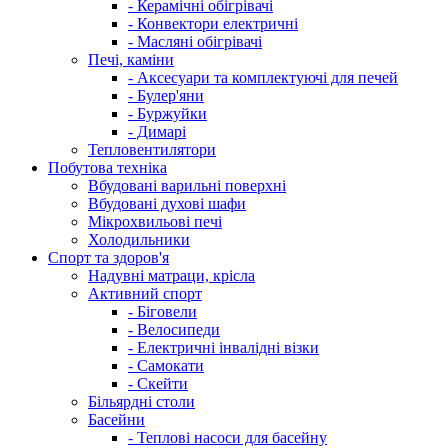
- Керамічні обігрівачі
- Конвектори електричні
- Масляні обігрівачі
Печі, каміни
- Аксесуари та комплектуючі для печей
- Булер'яни
- Буржуйки
- Димарі
Тепловентилятори
Побутова техніка
Вбудовані варильні поверхні
Вбудовані духові шафи
Мікрохвильові печі
Холодильники
Спорт та здоров'я
Надувні матраци, крісла
Активний спорт
- Біговели
- Велосипеди
- Електричні інвалідні візки
- Самокати
- Скейти
Більярдні столи
Басейни
- Теплові насоси для басейну