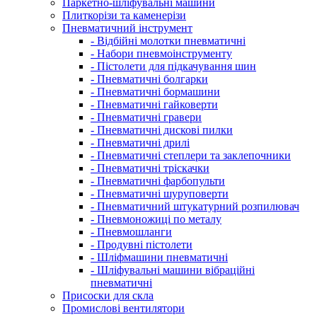
Паркетно-шліфувальні машини
Плиткорізи та каменерізи
Пневматичний інструмент
- Відбійні молотки пневматичні
- Набори пневмоінструменту
- Пістолети для підкачування шин
- Пневматичні болгарки
- Пневматичні бормашини
- Пневматичні гайковерти
- Пневматичні гравери
- Пневматичні дискові пилки
- Пневматичні дрилі
- Пневматичні степлери та заклепочники
- Пневматичні тріскачки
- Пневматичні фарбопульти
- Пневматичні шуруповерти
- Пневматичний штукатурний розпилювач
- Пневмоножиці по металу
- Пневмошланги
- Продувні пістолети
- Шліфмашини пневматичні
- Шліфувальні машини вібраційні
пневматичні
Присоски для скла
Промислові вентилятори