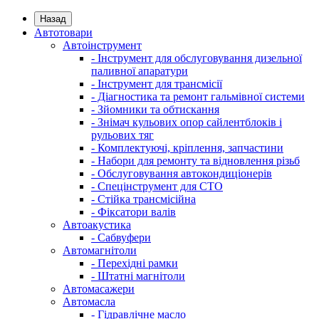
Назад
Автотовари
Автоінструмент
- Інструмент для обслуговування дизельної
паливної апаратури
- Інструмент для трансмісії
- Діагностика та ремонт гальмівної системи
- Зйомники та обтискання
- Знімач кульових опор сайлентблоків і
рульових тяг
- Комплектуючі, кріплення, запчастини
- Набори для ремонту та відновлення різьб
- Обслуговування автокондиціонерів
- Спецінструмент для СТО
- Стійка трансмісійна
- Фіксатори валів
Автоакустика
- Сабвуфери
Автомагнітоли
- Перехідні рамки
- Штатні магнітоли
Автомасажери
Автомасла
- Гідравлічне масло