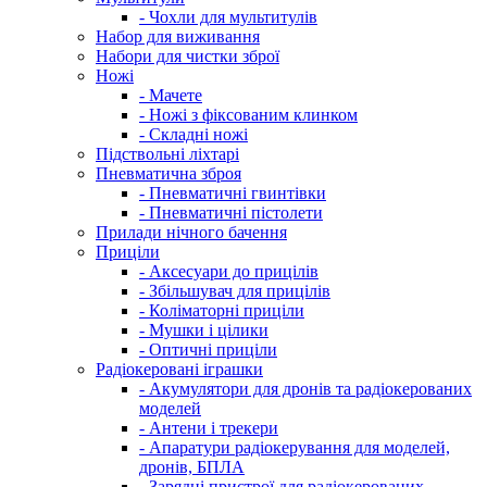
- Чохли для мультитулів
Набор для виживання
Набори для чистки зброї
Ножі
- Мачете
- Ножі з фіксованим клинком
- Складні ножі
Підствольні ліхтарі
Пневматична зброя
- Пневматичні гвинтівки
- Пневматичні пістолети
Прилади нічного бачення
Приціли
- Аксесуари до прицілів
- Збільшувач для прицілів
- Коліматорні приціли
- Мушки і цілики
- Оптичні приціли
Радіокеровані іграшки
- Акумулятори для дронів та радіокерованих
моделей
- Антени і трекери
- Апаратури радіокерування для моделей,
дронів, БПЛА
- Зарядні пристрої для радіокерованих