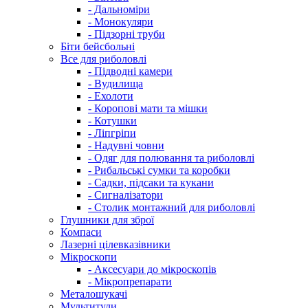
- Дальноміри
- Монокуляри
- Підзорні труби
Біти бейсбольні
Все для риболовлі
- Підводні камери
- Вудилища
- Ехолоти
- Коропові мати та мішки
- Котушки
- Ліпгріпи
- Надувні човни
- Одяг для полювання та риболовлі
- Рибальські сумки та коробки
- Садки, підсаки та кукани
- Сигналізатори
- Столик монтажний для риболовлі
Глушники для зброї
Компаси
Лазерні цілевказівники
Мікроскопи
- Аксесуари до мікроскопів
- Мікропрепарати
Металошукачі
Мультитули