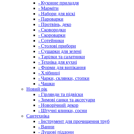
- Кухонне приладдя
- Марміти
- Набори для віскі
- Пароварки
- Протвінь, деко
- Сковородки
- Скороварки
- Сотейники
- Столові прибори
- Сушарки для зелені
- Тарілки та салатники
- Техніка для кухні
- Форми для випікання
- Хлібниці
- Чарки, склянки, стопки
- Чашки
Новий рік
- Гірлянди та підвіски
- Зимові санки та аксесуари
- Новорічний декор
- Штучні ялинки, сосни
Сантехніка
- Інструмент для прочищення труб
- Ванни
- Душові піддони