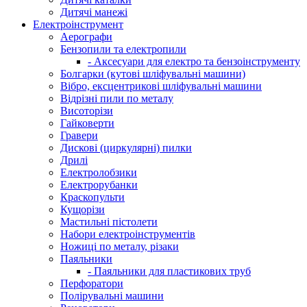
Дитячі манежі
Електроінструмент
Аерографи
Бензопили та електропили
- Аксесуари для електро та бензоінструменту
Болгарки (кутові шліфувальні машини)
Вібро, ексцентрикові шліфувальні машини
Відрізні пили по металу
Висоторізи
Гайковерти
Гравери
Дискові (циркулярні) пилки
Дрилі
Електролобзики
Електрорубанки
Краскопульти
Кущорізи
Мастильні пістолети
Набори електроінструментів
Ножиці по металу, різаки
Паяльники
- Паяльники для пластикових труб
Перфоратори
Полірувальні машини