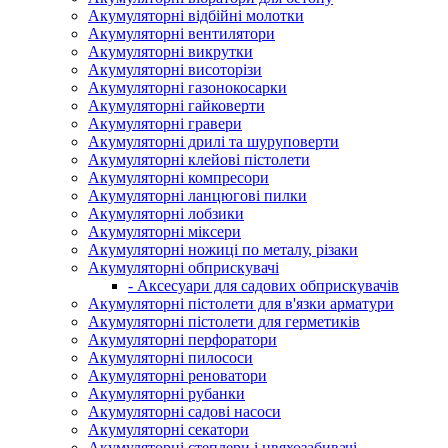
Акумуляторні відбійні молотки
Акумуляторні вентилятори
Акумуляторні викрутки
Акумуляторні висоторізи
Акумуляторні газонокосарки
Акумуляторні гайковерти
Акумуляторні гравери
Акумуляторні дрилі та шуруповерти
Акумуляторні клейові пістолети
Акумуляторні компресори
Акумуляторні ланцюгові пилки
Акумуляторні лобзики
Акумуляторні міксери
Акумуляторні ножиці по металу, різаки
Акумуляторні обприскувачі
- Аксесуари для садових обприскувачів
Акумуляторні пістолети для в'язки арматури
Акумуляторні пістолети для герметиків
Акумуляторні перфоратори
Акумуляторні пилососи
Акумуляторні реноватори
Акумуляторні рубанки
Акумуляторні садові насоси
Акумуляторні секатори
Акумуляторні степлери і цвяхозабивачі