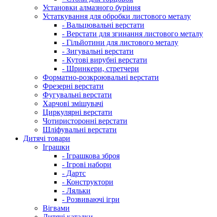
Установки алмазного буріння
Устаткування для обробки листового металу
- Вальцювальні верстати
- Верстати для згинання листового металу
- Гільйотини для листового металу
- Зигувальні верстати
- Кутові вирубні верстати
- Шринкери, стретчери
Форматно-розкроювальні верстати
Фрезерні верстати
Фугувальні верстати
Харчові змішувачі
Циркулярні верстати
Чотиристоронні верстати
Шліфувальні верстати
Дитячі товари
Іграшки
- Іграшкова зброя
- Ігрові набори
- Дартс
- Конструктори
- Ляльки
- Розвиваючі ігри
Вігвами
Дитячі каталки