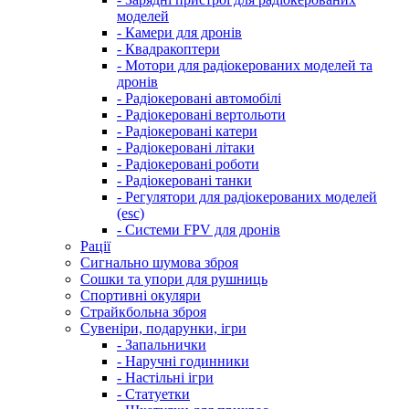
моделей
- Камери для дронів
- Квадракоптери
- Мотори для радіокерованих моделей та
дронів
- Радіокеровані автомобілі
- Радіокеровані вертольоти
- Радіокеровані катери
- Радіокеровані літаки
- Радіокеровані роботи
- Радіокеровані танки
- Регулятори для радіокерованих моделей
(esc)
- Системи FPV для дронів
Рації
Сигнально шумова зброя
Сошки та упори для рушниць
Спортивні окуляри
Страйкбольна зброя
Сувеніри, подарунки, ігри
- Запальнички
- Наручні годинники
- Настільні ігри
- Статуетки