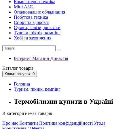
Комп'ютерна техніка
Міні АЗС
Опалювальне обладнання
Побутова техніка
Спорт та здоров'я
Сумки, валізи, рюкзаки
Туризм, пікнік, кемпінг
Хобі та захоплення
Інтернет-Магазин Династія
Каталог
товарів
Кошик
покупок
: 0
Головна
Туризм, пікнік, кемпінг
Термобілизни купити в Україні
В категорії немає товарів
Про нас
Контакти
Політика конфіденційності
Угода
користувача / Оферта