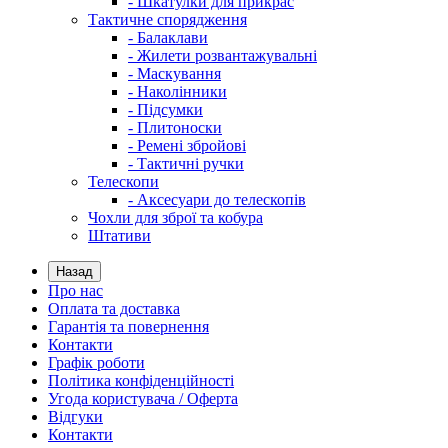
- Шкатулки для прикрас
Тактичне спорядження
- Балаклави
- Жилети розвантажувальні
- Маскування
- Наколінники
- Підсумки
- Плитоноски
- Ремені збройові
- Тактичні ручки
Телескопи
- Аксесуари до телескопів
Чохли для зброї та кобура
Штативи
Назад
Про нас
Оплата та доставка
Гарантія та повернення
Контакти
Графік роботи
Політика конфіденційності
Угода користувача / Оферта
Відгуки
Контакти