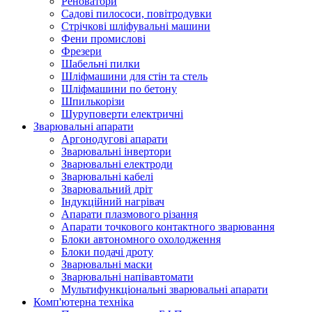
Реноватори
Садові пилососи, повітродувки
Стрічкові шліфувальні машини
Фени промислові
Фрезери
Шабельні пилки
Шліфмашини для стін та стель
Шліфмашини по бетону
Шпилькорізи
Шуруповерти електричні
Зварювальні апарати
Аргонодугові апарати
Зварювальні інвертори
Зварювальні електроди
Зварювальні кабелі
Зварювальний дріт
Індукційний нагрівач
Апарати плазмового різання
Апарати точкового контактного зварювання
Блоки автономного охолодження
Блоки подачі дроту
Зварювальні маски
Зварювальні напівавтомати
Мультифункціональні зварювальні апарати
Комп'ютерна техніка