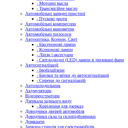
- Моторні масла
- Трансмісійне масло
Автомобільні зарядні пристрої
- Пускові дроти
Автомобільні компресори
Автомобільні манометри
Автомобільні пилососи
Автооптика, Ксенон, Свет
- Біксенонові лампи
- Ксенонові лампи
- Лінзи і аксесуари
- Світлодіодні (LED) лампи в лінзовані фари
Автосигналізації
- Імобілайзери
- Брелки та мітки до автосигналізації
- Сирени до сигналізацій
Автохолодильник
Акумулятори
Відеореєстратори
Дзеркала заднього виду
- Кріплення для дзеркал
Доводчики дверей автомобіля
Доводчики скла та склопідйомники
Домкрати
Зарядна станція для електромобілів