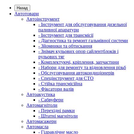
Назад
Автотовари
Автоінструмент
- Інструмент для обслуговування дизельної
паливної апаратури
- Інструмент для трансмісії
- Діагностика та ремонт гальмівної системи
- Зйомники та обтискання
- Знімач кульових опор сайлентблоків і
рульових тяг
- Комплектуючі, кріплення, запчастини
- Набори для ремонту та відновлення різьб
- Обслуговування автокондиціонерів
- Спецінструмент для СТО
- Стійка трансмісійна
- Фіксатори валів
Автоакустика
- Сабвуфери
Автомагнітоли
- Перехідні рамки
- Штатні магнітоли
Автомасажери
Автомасла
- Гідравлічне масло