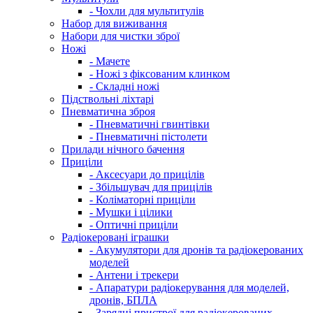
- Чохли для мультитулів
Набор для виживання
Набори для чистки зброї
Ножі
- Мачете
- Ножі з фіксованим клинком
- Складні ножі
Підствольні ліхтарі
Пневматична зброя
- Пневматичні гвинтівки
- Пневматичні пістолети
Прилади нічного бачення
Приціли
- Аксесуари до прицілів
- Збільшувач для прицілів
- Коліматорні приціли
- Мушки і цілики
- Оптичні приціли
Радіокеровані іграшки
- Акумулятори для дронів та радіокерованих
моделей
- Антени і трекери
- Апаратури радіокерування для моделей,
дронів, БПЛА
- Зарядні пристрої для радіокерованих