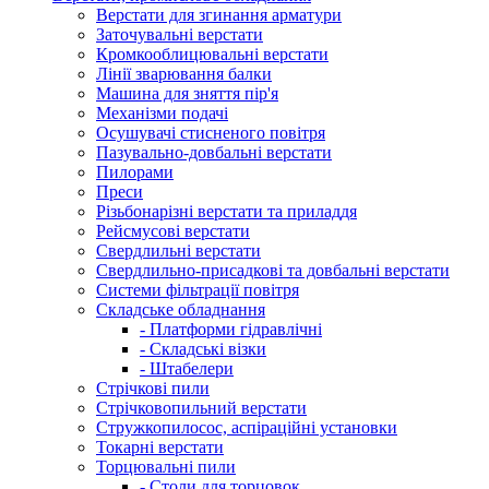
Верстати для згинання арматури
Заточувальні верстати
Кромкооблицювальні верстати
Лінії зварювання балки
Машина для зняття пір'я
Механізми подачі
Осушувачі стисненого повітря
Пазувально-довбальні верстати
Пилорами
Преси
Різьбонарізні верстати та приладдя
Рейсмусові верстати
Свердлильні верстати
Свердлильно-присадкові та довбальні верстати
Системи фільтрації повітря
Складське обладнання
- Платформи гідравлічні
- Складські візки
- Штабелери
Стрічкові пили
Стрічковопильний верстати
Стружкопилосос, аспіраційні установки
Токарні верстати
Торцювальні пили
- Столи для торцовок