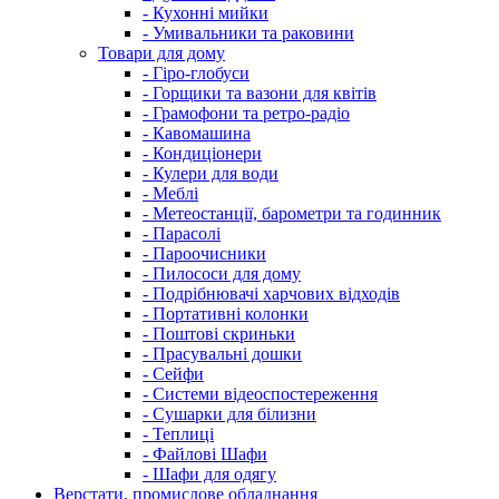
- Кухонні мийки
- Умивальники та раковини
Товари для дому
- Гіро-глобуси
- Горщики та вазони для квітів
- Грамофони та ретро-радіо
- Кавомашина
- Кондиціонери
- Кулери для води
- Меблі
- Метеостанції, барометри та годинник
- Парасолі
- Пароочисники
- Пилососи для дому
- Подрібнювачі харчових відходів
- Портативні колонки
- Поштові скриньки
- Прасувальні дошки
- Сейфи
- Системи відеоспостереження
- Сушарки для білизни
- Теплиці
- Файлові Шафи
- Шафи для одягу
Верстати, промислове обладнання