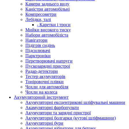
Камери заднього виду
Каністри автомобільні
Компресометри
Лебідки, талі
- Каретки і троси
Мийки високого тиску
Набори автомобіліста
Навігатори
Підігрів сидінь
Підсилювачі
Парктроніки
Перетворювачі напруги
Пускозарядні пристрої
Радар-детектори
Тестер акумуляторів
Тоніровочні плівки
Чохли для автомобіля
Чохли на колеса
Акумуляторний інструмент
Акумуляторні ексцентрикові шліфувальні машини
Акамуляторні фарбопульти
Акумулятори та зарядні пристрої
Акумуляторні болгарки (кутові шліфмашини)
Акумуляторні бури
Акумуляторні вібратори для бетону