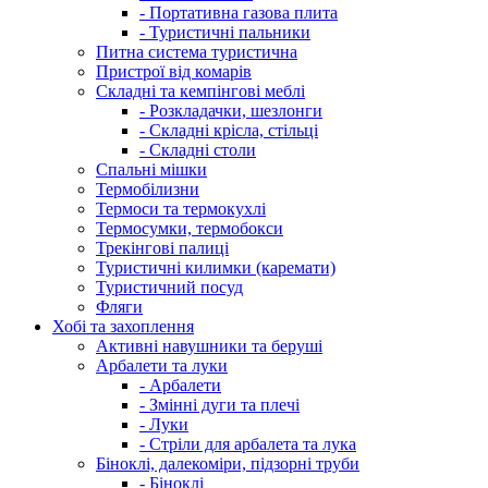
- Портативна газова плита
- Туристичні пальники
Питна система туристична
Пристрої від комарів
Складні та кемпінгові меблі
- Розкладачки, шезлонги
- Складні крісла, стільці
- Складні столи
Спальні мішки
Термобілизни
Термоси та термокухлі
Термосумки, термобокси
Трекінгові палиці
Туристичні килимки (каремати)
Туристичний посуд
Фляги
Хобі та захоплення
Активні навушники та беруші
Арбалети та луки
- Арбалети
- Змінні дуги та плечі
- Луки
- Стріли для арбалета та лука
Біноклі, далекоміри, підзорні труби
- Біноклі