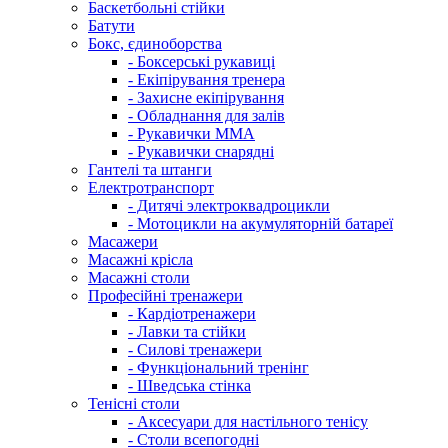
Баскетбольні стійки
Батути
Бокс, єдиноборства
- Боксерські рукавиці
- Екіпірування тренера
- Захисне екіпірування
- Обладнання для залів
- Рукавички ММА
- Рукавички снарядні
Гантелі та штанги
Електротранспорт
- Дитячі электроквадроцикли
- Мотоцикли на акумуляторній батареї
Масажери
Масажні крісла
Масажні столи
Професійні тренажери
- Кардіотренажери
- Лавки та стійки
- Силові тренажери
- Функціональний тренінг
- Шведська стінка
Тенісні столи
- Аксесуари для настільного тенісу
- Столи всепогодні