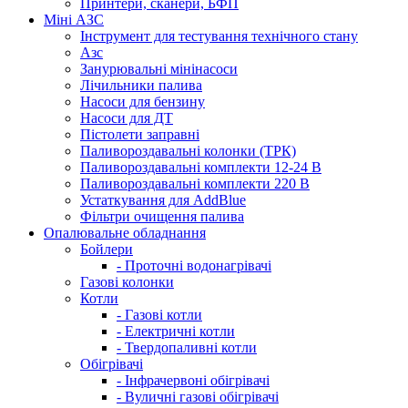
Принтери, сканери, БФП
Міні АЗС
Інструмент для тестування технічного стану
Азс
Занурювальні мінінасоси
Лічильники палива
Насоси для бензину
Насоси для ДТ
Пістолети заправні
Паливороздавальні колонки (ТРК)
Паливороздавальні комплекти 12-24 В
Паливороздавальні комплекти 220 В
Устаткування для AddBlue
Фільтри очищення палива
Опалювальне обладнання
Бойлери
- Проточні водонагрівачі
Газові колонки
Котли
- Газові котли
- Електричні котли
- Твердопаливні котли
Обігрівачі
- Інфрачервоні обігрівачі
- Вуличні газові обігрівачі