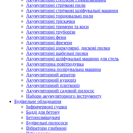
Акумуляторні стрічкові пили
Акумуляторні стрічкові шліфувальні машини
Акумуляторні торцювальні пили
Акумуляторні тріскачки
Акумуляторні тримери та коси
Акумуляторні труборізи
Акумуляторні фени
Акумуляторні фрезери
Акумуляторні циркулярні, дискові пилки
Акумуляторні шабельні пилки
Акумуляторні шліфувальні машини для стель
Акумуляторна повітродувка
Акумуляторна полірувальна машина
Акумуляторний аератор
Акумуляторний кущоріз
Акумуляторний плиткоріз
Акумуляторний садовий пилосос
Набори акумуляторного інструменту
Будівельне обладнання
Інфрачервоні сушки
Бадді для бетону
Бетонозмішувачі
Будівельні пилососи
Вібратори глибинні