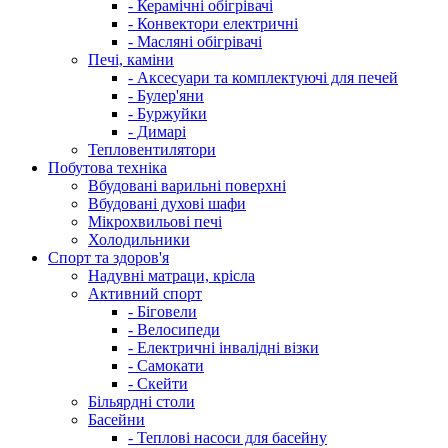
- Керамічні обігрівачі
- Конвектори електричні
- Масляні обігрівачі
Печі, каміни
- Аксесуари та комплектуючі для печей
- Булер'яни
- Буржуйки
- Димарі
Тепловентилятори
Побутова техніка
Вбудовані варильні поверхні
Вбудовані духові шафи
Мікрохвильові печі
Холодильники
Спорт та здоров'я
Надувні матраци, крісла
Активний спорт
- Біговели
- Велосипеди
- Електричні інвалідні візки
- Самокати
- Скейти
Більярдні столи
Басейни
- Теплові насоси для басейну