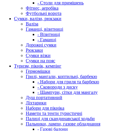
- Столи для приміщень
Фітнес, аеробіка
Футбольні ворота
Сумки, валізи, рюкзаки
Валіза
Гаманці, візитниці
- Візитниці
- Гаманці
Дорожні сумки
Рюкзаки
Сумки візки
Сумки на пояс
Туризм, пікнік, кемпінг
Гермомішки
Грилі, мангали, коптильні, барбекю
- Набори для гриля та барбекю
- Сковороди з диску
- Шампури, сітки для мангалу
Душ портативний
Ліхтарики
Набори для пікніка
Намети та тенти туристичні
Палиці для скандинавської ходьби
Пальники, лампи, газове обладнання
- Газові балони