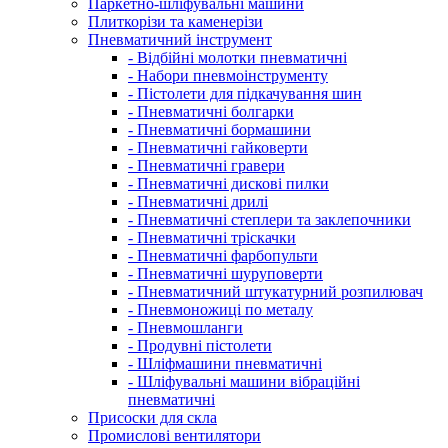
Паркетно-шліфувальні машини
Плиткорізи та каменерізи
Пневматичний інструмент
- Відбійні молотки пневматичні
- Набори пневмоінструменту
- Пістолети для підкачування шин
- Пневматичні болгарки
- Пневматичні бормашини
- Пневматичні гайковерти
- Пневматичні гравери
- Пневматичні дискові пилки
- Пневматичні дрилі
- Пневматичні степлери та заклепочники
- Пневматичні тріскачки
- Пневматичні фарбопульти
- Пневматичні шуруповерти
- Пневматичний штукатурний розпилювач
- Пневмоножиці по металу
- Пневмошланги
- Продувні пістолети
- Шліфмашини пневматичні
- Шліфувальні машини вібраційні
пневматичні
Присоски для скла
Промислові вентилятори