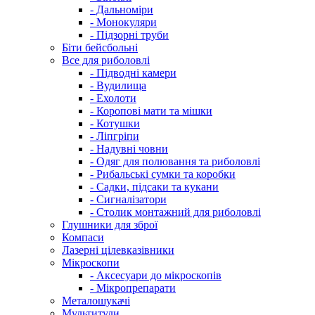
- Дальноміри
- Монокуляри
- Підзорні труби
Біти бейсбольні
Все для риболовлі
- Підводні камери
- Вудилища
- Ехолоти
- Коропові мати та мішки
- Котушки
- Ліпгріпи
- Надувні човни
- Одяг для полювання та риболовлі
- Рибальські сумки та коробки
- Садки, підсаки та кукани
- Сигналізатори
- Столик монтажний для риболовлі
Глушники для зброї
Компаси
Лазерні цілевказівники
Мікроскопи
- Аксесуари до мікроскопів
- Мікропрепарати
Металошукачі
Мультитули