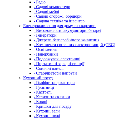
- Радіо
- Садові компостери
- Садові меблі
- Садові огорожі, бордюри
- Садова техніка та інвентар
Електроживлення для дому та квартири
- Високовольтні акумуляторні батареї
- Генератори
- Джерела безперебійного живлення
- Комплекти сонячних електростанцій (СЕС)
- Освітлення
- Павербанки
- Подовжувачі електричні
- Портативні зарядні станції
- Сонячні панелі
- Стабілізатори напруги
Кухонний посуд
- Графіни та декантери
- Гусятниці
- Каструлі
- Келихи та склянки
- Ковші
- Кришки для посуду
- Кухонні ваги
- Кухонні ножі