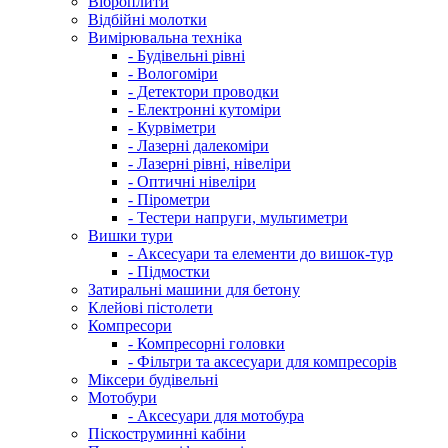
Віброплити
Відбійні молотки
Вимірювальна техніка
- Будівельні рівні
- Вологоміри
- Детектори проводки
- Електронні кутоміри
- Курвіметри
- Лазерні далекоміри
- Лазерні рівні, нівеліри
- Оптичні нівеліри
- Пірометри
- Тестери напруги, мультиметри
Вишки тури
- Аксесуари та елементи до вишок-тур
- Підмостки
Затиральні машини для бетону
Клейові пістолети
Компресори
- Компресорні головки
- Фільтри та аксесуари для компресорів
Міксери будівельні
Мотобури
- Аксесуари для мотобура
Піскоструминні кабіни