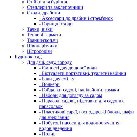
Стійки для буріння
Степлери та заклепочники
Сходи, драбини
- Аксесуари до драбин і стрем'янок
- Горищні сходи
Тачки, візки
Теплові гармати
Траншеєкопачі
Швонарізчики
Штроборізи
Будинок, сад
Для дачі, саду, городу
- Ємності для дощової води
- Біотуалети портативні, туалетні кабінки
- Баки для сміття
- Вольєри
- Гойдалки садові, павільйони, гамаки
- Набори для догляду за садом
- Парасолі садові, підставки для садових
парасольок
- Пластикові сараї, господарські блоки, шафи
для зберігання
- Побутові насоси для водопостачання,
водовідведення
- Полив