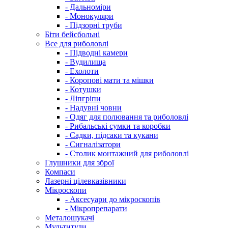
- Дальноміри
- Монокуляри
- Підзорні труби
Біти бейсбольні
Все для риболовлі
- Підводні камери
- Вудилища
- Ехолоти
- Коропові мати та мішки
- Котушки
- Ліпгріпи
- Надувні човни
- Одяг для полювання та риболовлі
- Рибальські сумки та коробки
- Садки, підсаки та кукани
- Сигналізатори
- Столик монтажний для риболовлі
Глушники для зброї
Компаси
Лазерні цілевказівники
Мікроскопи
- Аксесуари до мікроскопів
- Мікропрепарати
Металошукачі
Мультитули