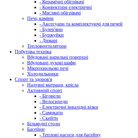
- Керамічні обігрівачі
- Конвектори електричні
- Масляні обігрівачі
Печі, каміни
- Аксесуари та комплектуючі для печей
- Булер'яни
- Буржуйки
- Димарі
Тепловентилятори
Побутова техніка
Вбудовані варильні поверхні
Вбудовані духові шафи
Мікрохвильові печі
Холодильники
Спорт та здоров'я
Надувні матраци, крісла
Активний спорт
- Біговели
- Велосипеди
- Електричні інвалідні візки
- Самокати
- Скейти
Більярдні столи
Басейни
- Теплові насоси для басейну