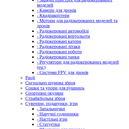
моделей
- Камери для дронів
- Квадракоптери
- Мотори для радіокерованих моделей та
дронів
- Радіокеровані автомобілі
- Радіокеровані вертольоти
- Радіокеровані катери
- Радіокеровані літаки
- Радіокеровані роботи
- Радіокеровані танки
- Регулятори для радіокерованих моделей
(esc)
- Системи FPV для дронів
Рації
Сигнально шумова зброя
Сошки та упори для рушниць
Спортивні окуляри
Страйкбольна зброя
Сувеніри, подарунки, ігри
- Запальнички
- Наручні годинники
- Настільні ігри
- Статуетки