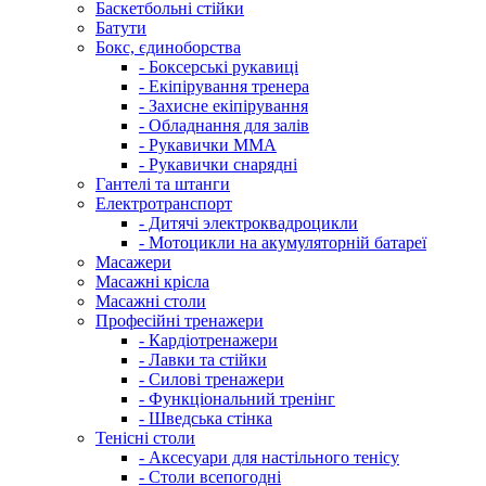
Баскетбольні стійки
Батути
Бокс, єдиноборства
- Боксерські рукавиці
- Екіпірування тренера
- Захисне екіпірування
- Обладнання для залів
- Рукавички ММА
- Рукавички снарядні
Гантелі та штанги
Електротранспорт
- Дитячі электроквадроцикли
- Мотоцикли на акумуляторній батареї
Масажери
Масажні крісла
Масажні столи
Професійні тренажери
- Кардіотренажери
- Лавки та стійки
- Силові тренажери
- Функціональний тренінг
- Шведська стінка
Тенісні столи
- Аксесуари для настільного тенісу
- Столи всепогодні