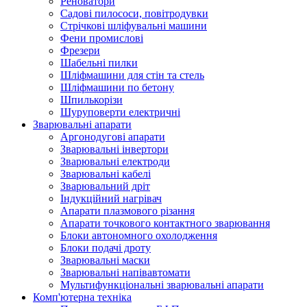
Реноватори
Садові пилососи, повітродувки
Стрічкові шліфувальні машини
Фени промислові
Фрезери
Шабельні пилки
Шліфмашини для стін та стель
Шліфмашини по бетону
Шпилькорізи
Шуруповерти електричні
Зварювальні апарати
Аргонодугові апарати
Зварювальні інвертори
Зварювальні електроди
Зварювальні кабелі
Зварювальний дріт
Індукційний нагрівач
Апарати плазмового різання
Апарати точкового контактного зварювання
Блоки автономного охолодження
Блоки подачі дроту
Зварювальні маски
Зварювальні напівавтомати
Мультифункціональні зварювальні апарати
Комп'ютерна техніка