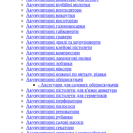
Акумуляторні відбійні молотки
Акумуляторні вентилятори
Акумуляторні викрутки
Акумуляторні висоторізи
Акумуляторні газонокосарки
Акумуляторні гайковерти
Акумуляторні гравери
Акумуляторні дрилі та шуруповерти
Акумуляторні клейові пістолети
Акумуляторні компресори
Акумуляторні ланцюгові пилки
Акумуляторні лобзики
Акумуляторні міксери
Акумуляторні ножиці по металу, різаки
Акумуляторні обприскувачі
- Аксесуари для садових обприскувачів
Акумуляторні пістолети для в'язки арматури
Акумуляторні пістолети для герметиків
Акумуляторні перфоратори
Акумуляторні пилососи
Акумуляторні реноватори
Акумуляторні рубанки
Акумуляторні садові насоси
Акумуляторні секатори
Акумуляторні степлери і цвяхозабивачі