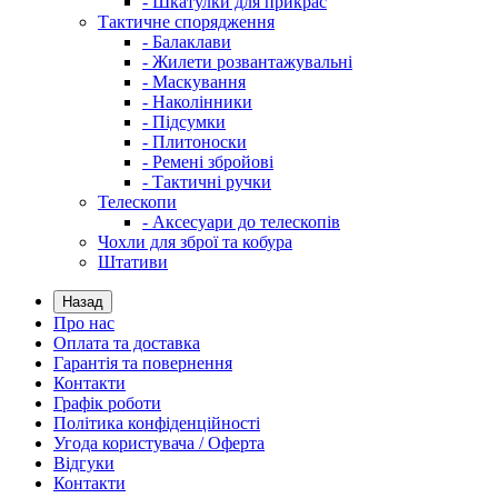
- Шкатулки для прикрас
Тактичне спорядження
- Балаклави
- Жилети розвантажувальні
- Маскування
- Наколінники
- Підсумки
- Плитоноски
- Ремені збройові
- Тактичні ручки
Телескопи
- Аксесуари до телескопів
Чохли для зброї та кобура
Штативи
Назад
Про нас
Оплата та доставка
Гарантія та повернення
Контакти
Графік роботи
Політика конфіденційності
Угода користувача / Оферта
Відгуки
Контакти