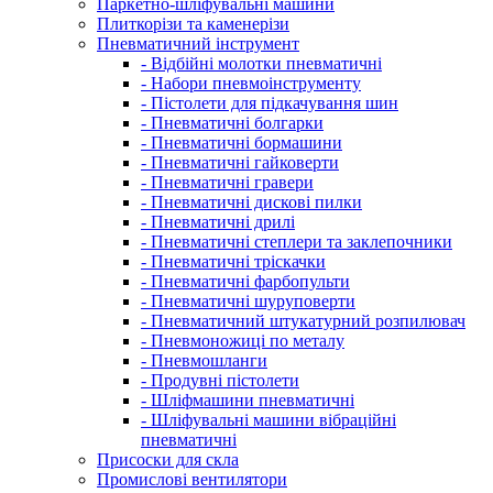
Паркетно-шліфувальні машини
Плиткорізи та каменерізи
Пневматичний інструмент
- Відбійні молотки пневматичні
- Набори пневмоінструменту
- Пістолети для підкачування шин
- Пневматичні болгарки
- Пневматичні бормашини
- Пневматичні гайковерти
- Пневматичні гравери
- Пневматичні дискові пилки
- Пневматичні дрилі
- Пневматичні степлери та заклепочники
- Пневматичні тріскачки
- Пневматичні фарбопульти
- Пневматичні шуруповерти
- Пневматичний штукатурний розпилювач
- Пневмоножиці по металу
- Пневмошланги
- Продувні пістолети
- Шліфмашини пневматичні
- Шліфувальні машини вібраційні
пневматичні
Присоски для скла
Промислові вентилятори