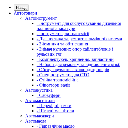
Назад
Автотовари
Автоінструмент
- Інструмент для обслуговування дизельної
паливної апаратури
- Інструмент для трансмісії
- Діагностика та ремонт гальмівної системи
- Зйомники та обтискання
- Знімач кульових опор сайлентблоків і
рульових тяг
- Комплектуючі, кріплення, запчастини
- Набори для ремонту та відновлення різьб
- Обслуговування автокондиціонерів
- Спецінструмент для СТО
- Стійка трансмісійна
- Фіксатори валів
Автоакустика
- Сабвуфери
Автомагнітоли
- Перехідні рамки
- Штатні магнітоли
Автомасажери
Автомасла
- Гідравлічне масло