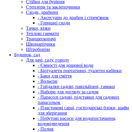
Стійки для буріння
Степлери та заклепочники
Сходи, драбини
- Аксесуари до драбин і стрем'янок
- Горищні сходи
Тачки, візки
Теплові гармати
Траншеєкопачі
Швонарізчики
Штроборізи
Будинок, сад
Для дачі, саду, городу
- Ємності для дощової води
- Біотуалети портативні, туалетні кабінки
- Баки для сміття
- Вольєри
- Гойдалки садові, павільйони, гамаки
- Набори для догляду за садом
- Парасолі садові, підставки для садових
парасольок
- Пластикові сараї, господарські блоки, шафи
для зберігання
- Побутові насоси для водопостачання,
водовідведення
- Полив