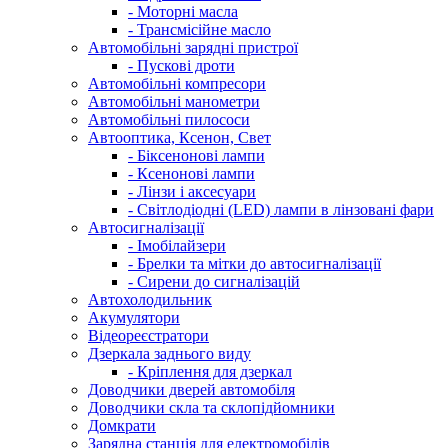
- Моторні масла
- Трансмісійне масло
Автомобільні зарядні пристрої
- Пускові дроти
Автомобільні компресори
Автомобільні манометри
Автомобільні пилососи
Автооптика, Ксенон, Свет
- Біксенонові лампи
- Ксенонові лампи
- Лінзи і аксесуари
- Світлодіодні (LED) лампи в лінзовані фари
Автосигналізації
- Імобілайзери
- Брелки та мітки до автосигналізації
- Сирени до сигналізацій
Автохолодильник
Акумулятори
Відеореєстратори
Дзеркала заднього виду
- Кріплення для дзеркал
Доводчики дверей автомобіля
Доводчики скла та склопідйомники
Домкрати
Зарядна станція для електромобілів