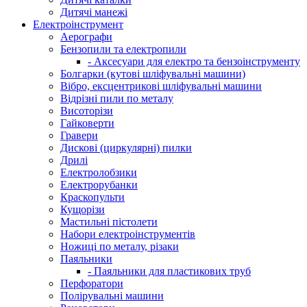
Дитячі манежі
Електроінструмент
Аерографи
Бензопили та електропили
- Аксесуари для електро та бензоінструменту
Болгарки (кутові шліфувальні машини)
Вібро, ексцентрикові шліфувальні машини
Відрізні пили по металу
Висоторізи
Гайковерти
Гравери
Дискові (циркулярні) пилки
Дрилі
Електролобзики
Електрорубанки
Краскопульти
Кущорізи
Мастильні пістолети
Набори електроінструментів
Ножиці по металу, різаки
Паяльники
- Паяльники для пластикових труб
Перфоратори
Полірувальні машини