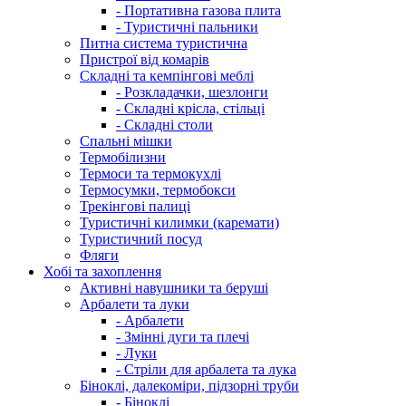
- Портативна газова плита
- Туристичні пальники
Питна система туристична
Пристрої від комарів
Складні та кемпінгові меблі
- Розкладачки, шезлонги
- Складні крісла, стільці
- Складні столи
Спальні мішки
Термобілизни
Термоси та термокухлі
Термосумки, термобокси
Трекінгові палиці
Туристичні килимки (каремати)
Туристичний посуд
Фляги
Хобі та захоплення
Активні навушники та беруші
Арбалети та луки
- Арбалети
- Змінні дуги та плечі
- Луки
- Стріли для арбалета та лука
Біноклі, далекоміри, підзорні труби
- Біноклі