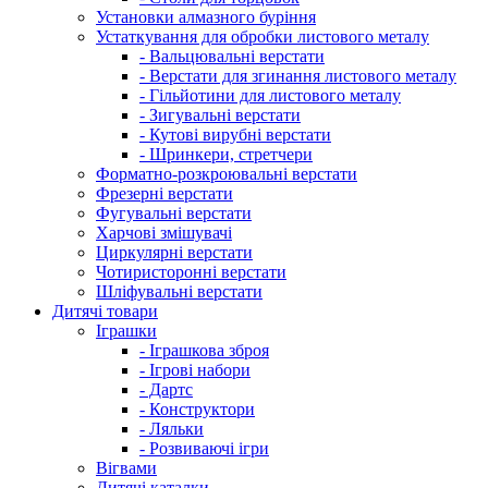
Установки алмазного буріння
Устаткування для обробки листового металу
- Вальцювальні верстати
- Верстати для згинання листового металу
- Гільйотини для листового металу
- Зигувальні верстати
- Кутові вирубні верстати
- Шринкери, стретчери
Форматно-розкроювальні верстати
Фрезерні верстати
Фугувальні верстати
Харчові змішувачі
Циркулярні верстати
Чотиристоронні верстати
Шліфувальні верстати
Дитячі товари
Іграшки
- Іграшкова зброя
- Ігрові набори
- Дартс
- Конструктори
- Ляльки
- Розвиваючі ігри
Вігвами
Дитячі каталки