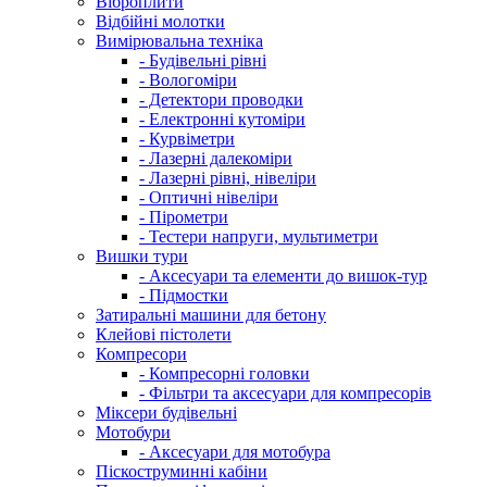
Віброплити
Відбійні молотки
Вимірювальна техніка
- Будівельні рівні
- Вологоміри
- Детектори проводки
- Електронні кутоміри
- Курвіметри
- Лазерні далекоміри
- Лазерні рівні, нівеліри
- Оптичні нівеліри
- Пірометри
- Тестери напруги, мультиметри
Вишки тури
- Аксесуари та елементи до вишок-тур
- Підмостки
Затиральні машини для бетону
Клейові пістолети
Компресори
- Компресорні головки
- Фільтри та аксесуари для компресорів
Міксери будівельні
Мотобури
- Аксесуари для мотобура
Піскоструминні кабіни