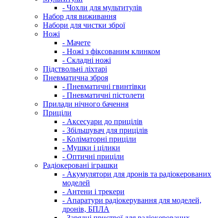
- Чохли для мультитулів
Набор для виживання
Набори для чистки зброї
Ножі
- Мачете
- Ножі з фіксованим клинком
- Складні ножі
Підствольні ліхтарі
Пневматична зброя
- Пневматичні гвинтівки
- Пневматичні пістолети
Прилади нічного бачення
Приціли
- Аксесуари до прицілів
- Збільшувач для прицілів
- Коліматорні приціли
- Мушки і цілики
- Оптичні приціли
Радіокеровані іграшки
- Акумулятори для дронів та радіокерованих
моделей
- Антени і трекери
- Апаратури радіокерування для моделей,
дронів, БПЛА
- Зарядні пристрої для радіокерованих