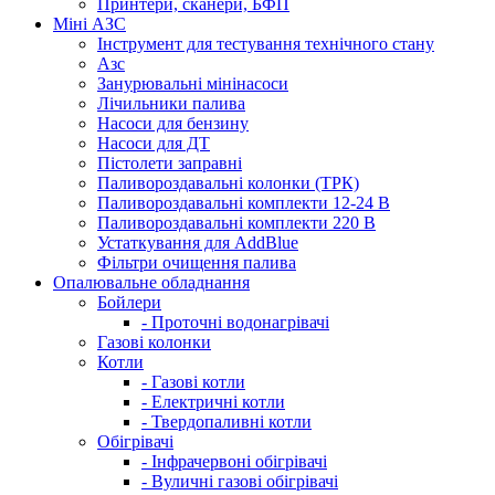
Принтери, сканери, БФП
Міні АЗС
Інструмент для тестування технічного стану
Азс
Занурювальні мінінасоси
Лічильники палива
Насоси для бензину
Насоси для ДТ
Пістолети заправні
Паливороздавальні колонки (ТРК)
Паливороздавальні комплекти 12-24 В
Паливороздавальні комплекти 220 В
Устаткування для AddBlue
Фільтри очищення палива
Опалювальне обладнання
Бойлери
- Проточні водонагрівачі
Газові колонки
Котли
- Газові котли
- Електричні котли
- Твердопаливні котли
Обігрівачі
- Інфрачервоні обігрівачі
- Вуличні газові обігрівачі