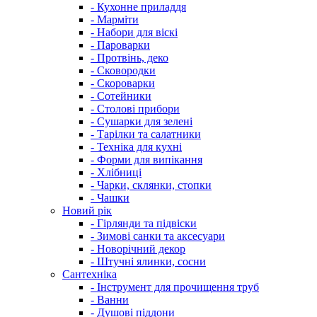
- Кухонне приладдя
- Марміти
- Набори для віскі
- Пароварки
- Протвінь, деко
- Сковородки
- Скороварки
- Сотейники
- Столові прибори
- Сушарки для зелені
- Тарілки та салатники
- Техніка для кухні
- Форми для випікання
- Хлібниці
- Чарки, склянки, стопки
- Чашки
Новий рік
- Гірлянди та підвіски
- Зимові санки та аксесуари
- Новорічний декор
- Штучні ялинки, сосни
Сантехніка
- Інструмент для прочищення труб
- Ванни
- Душові піддони