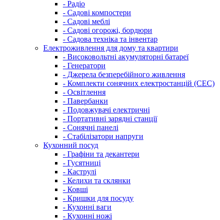
- Радіо
- Садові компостери
- Садові меблі
- Садові огорожі, бордюри
- Садова техніка та інвентар
Електроживлення для дому та квартири
- Високовольтні акумуляторні батареї
- Генератори
- Джерела безперебійного живлення
- Комплекти сонячних електростанцій (СЕС)
- Освітлення
- Павербанки
- Подовжувачі електричні
- Портативні зарядні станції
- Сонячні панелі
- Стабілізатори напруги
Кухонний посуд
- Графіни та декантери
- Гусятниці
- Каструлі
- Келихи та склянки
- Ковші
- Кришки для посуду
- Кухонні ваги
- Кухонні ножі