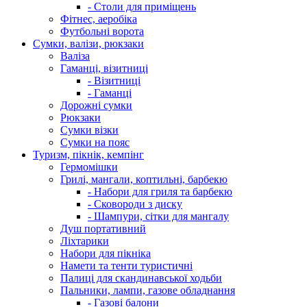
- Столи для приміщень
Фітнес, аеробіка
Футбольні ворота
Сумки, валізи, рюкзаки
Валіза
Гаманці, візитниці
- Візитниці
- Гаманці
Дорожні сумки
Рюкзаки
Сумки візки
Сумки на пояс
Туризм, пікнік, кемпінг
Гермомішки
Грилі, мангали, коптильні, барбекю
- Набори для гриля та барбекю
- Сковороди з диску
- Шампури, сітки для мангалу
Душ портативний
Ліхтарики
Набори для пікніка
Намети та тенти туристичні
Палиці для скандинавської ходьби
Пальники, лампи, газове обладнання
- Газові балони