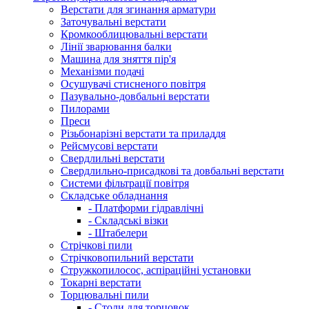
Верстати для згинання арматури
Заточувальні верстати
Кромкооблицювальні верстати
Лінії зварювання балки
Машина для зняття пір'я
Механізми подачі
Осушувачі стисненого повітря
Пазувально-довбальні верстати
Пилорами
Преси
Різьбонарізні верстати та приладдя
Рейсмусові верстати
Свердлильні верстати
Свердлильно-присадкові та довбальні верстати
Системи фільтрації повітря
Складське обладнання
- Платформи гідравлічні
- Складські візки
- Штабелери
Стрічкові пили
Стрічковопильний верстати
Стружкопилосос, аспіраційні установки
Токарні верстати
Торцювальні пили
- Столи для торцовок