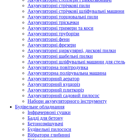
Акумуляторні стрічкові пили
Акумуляторні стрічкові шліфувальні машини
Акумуляторні торцювальні пили
Акумуляторні тріскачки
Акумуляторні тримери та коси
Акумуляторні труборізи
Акумуляторні фени
Акумуляторні фрезери
Акумуляторні циркулярні, дискові пилки
Акумуляторні шабельні пилки
Акумуляторні шліфувальні машини для стель
Акумуляторна повітродувка
Акумуляторна полірувальна машина
Акумуляторний аератор
Акумуляторний кущоріз
Акумуляторний плиткоріз
Акумуляторний садовий пилосос
Набори акумуляторного інструменту
Будівельне обладнання
Інфрачервоні сушки
Бадді для бетону
Бетонозмішувачі
Будівельні пилососи
Вібратори глибинні