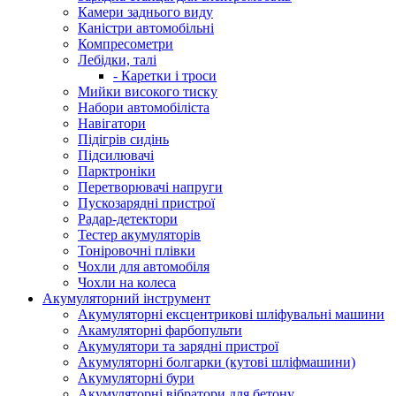
Камери заднього виду
Каністри автомобільні
Компресометри
Лебідки, талі
- Каретки і троси
Мийки високого тиску
Набори автомобіліста
Навігатори
Підігрів сидінь
Підсилювачі
Парктроніки
Перетворювачі напруги
Пускозарядні пристрої
Радар-детектори
Тестер акумуляторів
Тоніровочні плівки
Чохли для автомобіля
Чохли на колеса
Акумуляторний інструмент
Акумуляторні ексцентрикові шліфувальні машини
Акамуляторні фарбопульти
Акумулятори та зарядні пристрої
Акумуляторні болгарки (кутові шліфмашини)
Акумуляторні бури
Акумуляторні вібратори для бетону