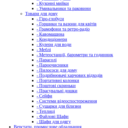
- Кухонні мийки
- Умивальники та раковини
Товари для дому
- Гіро-глобуси
- Горщики та вазони для квітів
- Грамофони та ретро-радіо
- Кавомашина
- Кондиціонери
- Кулери для води
- Меблі
- Метеостанції, барометри та годинник
- Парасолі
- Пароочисники
- Пилососи для дому
- Подрібнювачі харчових відходів
- Портативні колонки
- Поштові скриньки
- Прасувальні дошки
- Сейфи
- Системи відеоспостереження
- Сушарки для білизни
- Теплиці
- Файлові Шафи
- Шафи для одягу
Верстати, промислове обладнання