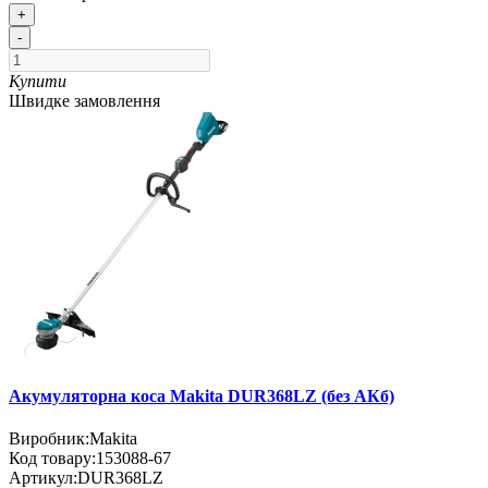
+
-
Купити
Швидке замовлення
Акумуляторна коса Makita DUR368LZ (без АКб)
Виробник:
Makita
Код товару:
153088-67
Артикул:
DUR368LZ