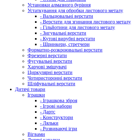
Установки алмазного буріння
Устаткування для обробки листового металу
- Вальцювальні верстати
- Верстати для згинання листового металу
- Гільйотини для листового металу
- Зигувальні верстати
- Кутові вирубні верстати
- Шринкери, стретчери
Форматно-розкроювальні верстати
Фрезерні верстати
Фугувальні верстати
Харчові змішувачі
Циркулярні верстати
Чотиристоронні верстати
Шліфувальні верстати
Дитячі товари
Іграшки
- Іграшкова зброя
- Ігрові набори
- Дартс
- Конструктори
- Ляльки
- Розвиваючі ігри
Вігвами
Дитячі каталки