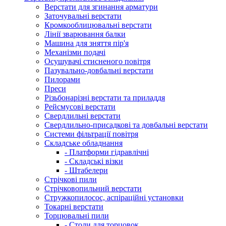
Верстати для згинання арматури
Заточувальні верстати
Кромкооблицювальні верстати
Лінії зварювання балки
Машина для зняття пір'я
Механізми подачі
Осушувачі стисненого повітря
Пазувально-довбальні верстати
Пилорами
Преси
Різьбонарізні верстати та приладдя
Рейсмусові верстати
Свердлильні верстати
Свердлильно-присадкові та довбальні верстати
Системи фільтрації повітря
Складське обладнання
- Платформи гідравлічні
- Складські візки
- Штабелери
Стрічкові пили
Стрічковопильний верстати
Стружкопилосос, аспіраційні установки
Токарні верстати
Торцювальні пили
- Столи для торцовок