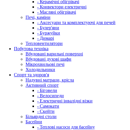
- Керамічні обігрівачі
- Конвектори електричні
- Масляні обігрівачі
Печі, каміни
- Аксесуари та комплектуючі для печей
- Булер'яни
- Буржуйки
- Димарі
Тепловентилятори
Побутова техніка
Вбудовані варильні поверхні
Вбудовані духові шафи
Мікрохвильові печі
Холодильники
Спорт та здоров'я
Надувні матраци, крісла
Активний спорт
- Біговели
- Велосипеди
- Електричні інвалідні візки
- Самокати
- Скейти
Більярдні столи
Басейни
- Теплові насоси для басейну