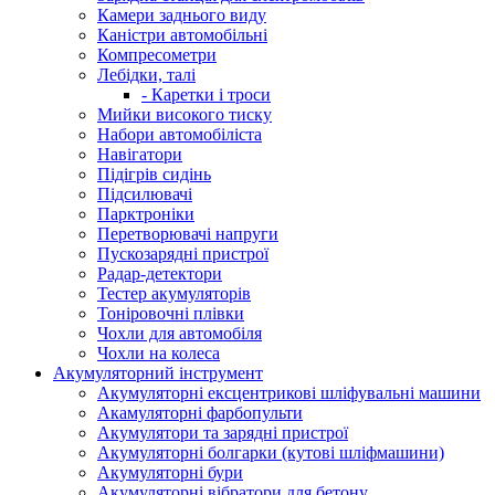
Камери заднього виду
Каністри автомобільні
Компресометри
Лебідки, талі
- Каретки і троси
Мийки високого тиску
Набори автомобіліста
Навігатори
Підігрів сидінь
Підсилювачі
Парктроніки
Перетворювачі напруги
Пускозарядні пристрої
Радар-детектори
Тестер акумуляторів
Тоніровочні плівки
Чохли для автомобіля
Чохли на колеса
Акумуляторний інструмент
Акумуляторні ексцентрикові шліфувальні машини
Акамуляторні фарбопульти
Акумулятори та зарядні пристрої
Акумуляторні болгарки (кутові шліфмашини)
Акумуляторні бури
Акумуляторні вібратори для бетону