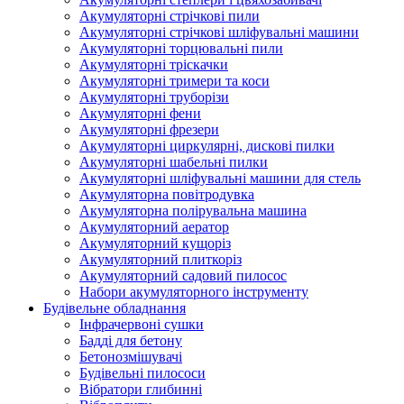
Акумуляторні стрічкові пили
Акумуляторні стрічкові шліфувальні машини
Акумуляторні торцювальні пили
Акумуляторні тріскачки
Акумуляторні тримери та коси
Акумуляторні труборізи
Акумуляторні фени
Акумуляторні фрезери
Акумуляторні циркулярні, дискові пилки
Акумуляторні шабельні пилки
Акумуляторні шліфувальні машини для стель
Акумуляторна повітродувка
Акумуляторна полірувальна машина
Акумуляторний аератор
Акумуляторний кущоріз
Акумуляторний плиткоріз
Акумуляторний садовий пилосос
Набори акумуляторного інструменту
Будівельне обладнання
Інфрачервоні сушки
Бадді для бетону
Бетонозмішувачі
Будівельні пилососи
Вібратори глибинні