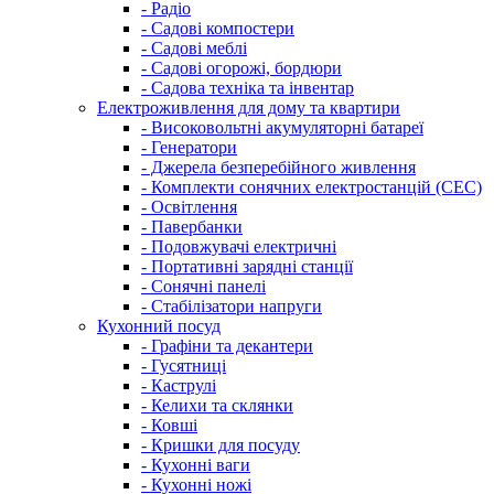
- Радіо
- Садові компостери
- Садові меблі
- Садові огорожі, бордюри
- Садова техніка та інвентар
Електроживлення для дому та квартири
- Високовольтні акумуляторні батареї
- Генератори
- Джерела безперебійного живлення
- Комплекти сонячних електростанцій (СЕС)
- Освітлення
- Павербанки
- Подовжувачі електричні
- Портативні зарядні станції
- Сонячні панелі
- Стабілізатори напруги
Кухонний посуд
- Графіни та декантери
- Гусятниці
- Каструлі
- Келихи та склянки
- Ковші
- Кришки для посуду
- Кухонні ваги
- Кухонні ножі