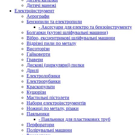
Дитячі манежі
Електроінструмент
Аерографи
Бензопили та електропили
- Аксесуари для електро та бензоінструменту
Болгарки (кутові шліфувальні машини)
Вібро, ексцентрикові шліфувальні машини
Відрізні пили по металу
Висоторізи
Гайковерти
Гравери
Дискові (циркулярні) пилки
Дрилі
Електролобзики
Електрорубанки
Краскопульти
Кущорізи
Мастильні пістолети
Набори електроінструментів
Ножиці по металу, різаки
Паяльники
- Паяльники для пластикових труб
Перфоратори
Полірувальні машини