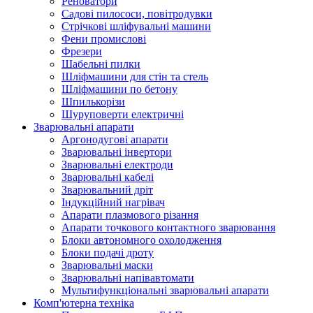
Реноватори
Садові пилососи, повітродувки
Стрічкові шліфувальні машини
Фени промислові
Фрезери
Шабельні пилки
Шліфмашини для стін та стель
Шліфмашини по бетону
Шпилькорізи
Шуруповерти електричні
Зварювальні апарати
Аргонодугові апарати
Зварювальні інвертори
Зварювальні електроди
Зварювальні кабелі
Зварювальний дріт
Індукційний нагрівач
Апарати плазмового різання
Апарати точкового контактного зварювання
Блоки автономного охолодження
Блоки подачі дроту
Зварювальні маски
Зварювальні напівавтомати
Мультифункціональні зварювальні апарати
Комп'ютерна техніка