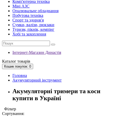
Комп'ютерна техніка
Міні АЗС
Опалювальне обладнання
Побутова техніка
Спорт та здоров'я
Сумки, валізи, рюкзаки
Туризм, пікнік, кемпінг
Хобі та захоплення
Інтернет-Магазин Династія
Каталог
товарів
Кошик
покупок
: 0
Головна
Акумуляторний інструмент
Акумуляторні тримери та коси
купити в Україні
Фільтр
Сортування: