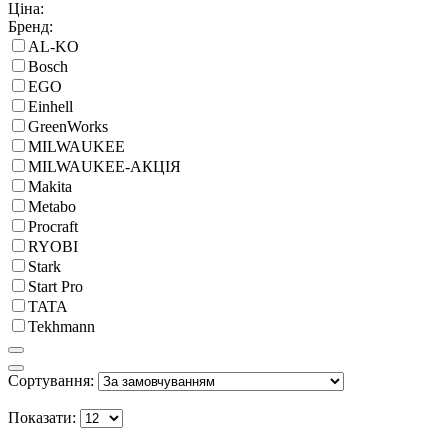
Ціна:
Бренд:
AL-KO
Bosch
EGO
Einhell
GreenWorks
MILWAUKEE
MILWAUKEE-АКЦІЯ
Makita
Metabo
Procraft
RYOBI
Stark
Start Pro
TATA
Tekhmann
Сортування:
Показати: