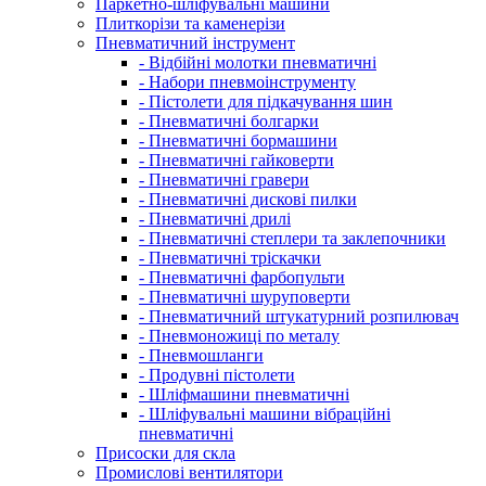
Паркетно-шліфувальні машини
Плиткорізи та каменерізи
Пневматичний інструмент
- Відбійні молотки пневматичні
- Набори пневмоінструменту
- Пістолети для підкачування шин
- Пневматичні болгарки
- Пневматичні бормашини
- Пневматичні гайковерти
- Пневматичні гравери
- Пневматичні дискові пилки
- Пневматичні дрилі
- Пневматичні степлери та заклепочники
- Пневматичні тріскачки
- Пневматичні фарбопульти
- Пневматичні шуруповерти
- Пневматичний штукатурний розпилювач
- Пневмоножиці по металу
- Пневмошланги
- Продувні пістолети
- Шліфмашини пневматичні
- Шліфувальні машини вібраційні
пневматичні
Присоски для скла
Промислові вентилятори