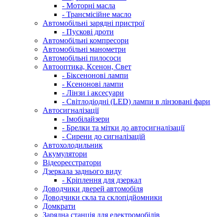
- Моторні масла
- Трансмісійне масло
Автомобільні зарядні пристрої
- Пускові дроти
Автомобільні компресори
Автомобільні манометри
Автомобільні пилососи
Автооптика, Ксенон, Свет
- Біксенонові лампи
- Ксенонові лампи
- Лінзи і аксесуари
- Світлодіодні (LED) лампи в лінзовані фари
Автосигналізації
- Імобілайзери
- Брелки та мітки до автосигналізації
- Сирени до сигналізацій
Автохолодильник
Акумулятори
Відеореєстратори
Дзеркала заднього виду
- Кріплення для дзеркал
Доводчики дверей автомобіля
Доводчики скла та склопідйомники
Домкрати
Зарядна станція для електромобілів