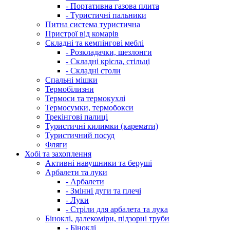
- Портативна газова плита
- Туристичні пальники
Питна система туристична
Пристрої від комарів
Складні та кемпінгові меблі
- Розкладачки, шезлонги
- Складні крісла, стільці
- Складні столи
Спальні мішки
Термобілизни
Термоси та термокухлі
Термосумки, термобокси
Трекінгові палиці
Туристичні килимки (каремати)
Туристичний посуд
Фляги
Хобі та захоплення
Активні навушники та беруші
Арбалети та луки
- Арбалети
- Змінні дуги та плечі
- Луки
- Стріли для арбалета та лука
Біноклі, далекоміри, підзорні труби
- Біноклі