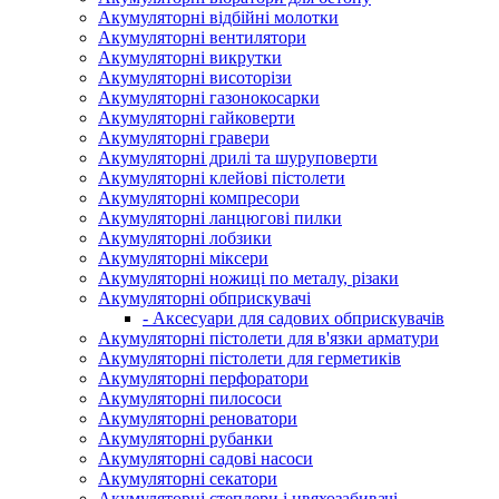
Акумуляторні відбійні молотки
Акумуляторні вентилятори
Акумуляторні викрутки
Акумуляторні висоторізи
Акумуляторні газонокосарки
Акумуляторні гайковерти
Акумуляторні гравери
Акумуляторні дрилі та шуруповерти
Акумуляторні клейові пістолети
Акумуляторні компресори
Акумуляторні ланцюгові пилки
Акумуляторні лобзики
Акумуляторні міксери
Акумуляторні ножиці по металу, різаки
Акумуляторні обприскувачі
- Аксесуари для садових обприскувачів
Акумуляторні пістолети для в'язки арматури
Акумуляторні пістолети для герметиків
Акумуляторні перфоратори
Акумуляторні пилососи
Акумуляторні реноватори
Акумуляторні рубанки
Акумуляторні садові насоси
Акумуляторні секатори
Акумуляторні степлери і цвяхозабивачі