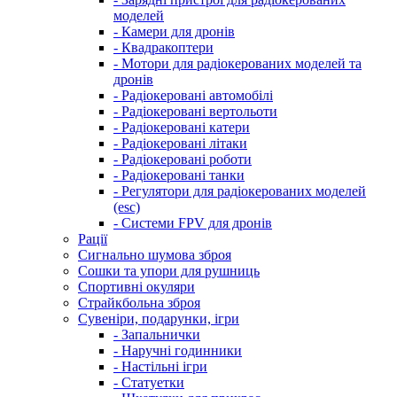
моделей
- Камери для дронів
- Квадракоптери
- Мотори для радіокерованих моделей та
дронів
- Радіокеровані автомобілі
- Радіокеровані вертольоти
- Радіокеровані катери
- Радіокеровані літаки
- Радіокеровані роботи
- Радіокеровані танки
- Регулятори для радіокерованих моделей
(esc)
- Системи FPV для дронів
Рації
Сигнально шумова зброя
Сошки та упори для рушниць
Спортивні окуляри
Страйкбольна зброя
Сувеніри, подарунки, ігри
- Запальнички
- Наручні годинники
- Настільні ігри
- Статуетки