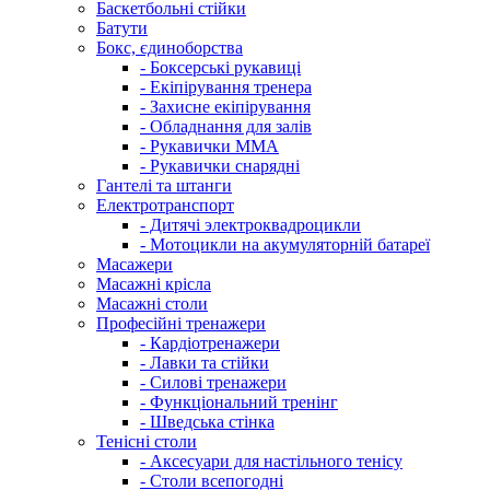
Баскетбольні стійки
Батути
Бокс, єдиноборства
- Боксерські рукавиці
- Екіпірування тренера
- Захисне екіпірування
- Обладнання для залів
- Рукавички ММА
- Рукавички снарядні
Гантелі та штанги
Електротранспорт
- Дитячі электроквадроцикли
- Мотоцикли на акумуляторній батареї
Масажери
Масажні крісла
Масажні столи
Професійні тренажери
- Кардіотренажери
- Лавки та стійки
- Силові тренажери
- Функціональний тренінг
- Шведська стінка
Тенісні столи
- Аксесуари для настільного тенісу
- Столи всепогодні