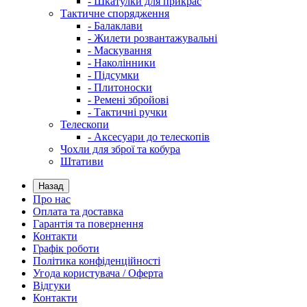
- Шкатулки для прикрас
Тактичне спорядження
- Балаклави
- Жилети розвантажувальні
- Маскування
- Наколінники
- Підсумки
- Плитоноски
- Ремені збройові
- Тактичні ручки
Телескопи
- Аксесуари до телескопів
Чохли для зброї та кобура
Штативи
Назад
Про нас
Оплата та доставка
Гарантія та повернення
Контакти
Графік роботи
Політика конфіденційності
Угода користувача / Оферта
Відгуки
Контакти