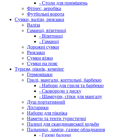
- Столи для приміщень
Фітнес, аеробіка
Футбольні ворота
Сумки, валізи, рюкзаки
Валіза
Гаманці, візитниці
- Візитниці
- Гаманці
Дорожні сумки
Рюкзаки
Сумки візки
Сумки на пояс
Туризм, пікнік, кемпінг
Гермомішки
Грилі, мангали, коптильні, барбекю
- Набори для гриля та барбекю
- Сковороди з диску
- Шампури, сітки для мангалу
Душ портативний
Ліхтарики
Набори для пікніка
Намети та тенти туристичні
Палиці для скандинавської ходьби
Пальники, лампи, газове обладнання
- Газові балони