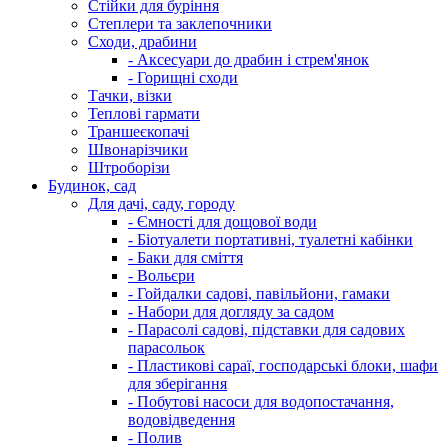
Стійки для буріння
Степлери та заклепочники
Сходи, драбини
- Аксесуари до драбин і стрем'янок
- Горищні сходи
Тачки, візки
Теплові гармати
Траншеєкопачі
Швонарізчики
Штроборізи
Будинок, сад
Для дачі, саду, городу
- Ємності для дощової води
- Біотуалети портативні, туалетні кабінки
- Баки для сміття
- Вольєри
- Гойдалки садові, павільйони, гамаки
- Набори для догляду за садом
- Парасолі садові, підставки для садових
парасольок
- Пластикові сараї, господарські блоки, шафи
для зберігання
- Побутові насоси для водопостачання,
водовідведення
- Полив