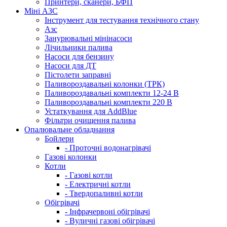
Принтери, сканери, БФП
Міні АЗС
Інструмент для тестування технічного стану
Азс
Занурювальні мінінасоси
Лічильники палива
Насоси для бензину
Насоси для ДТ
Пістолети заправні
Паливороздавальні колонки (ТРК)
Паливороздавальні комплекти 12-24 В
Паливороздавальні комплекти 220 В
Устаткування для AddBlue
Фільтри очищення палива
Опалювальне обладнання
Бойлери
- Проточні водонагрівачі
Газові колонки
Котли
- Газові котли
- Електричні котли
- Твердопаливні котли
Обігрівачі
- Інфрачервоні обігрівачі
- Вуличні газові обігрівачі