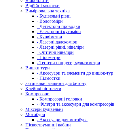
Віброплити
Відбійні молотки
Вимірювальна техніка
- Будівельні рівні
- Вологоміри
- Детектори проводки
- Електронні кутоміри
- Курвіметри
- Лазерні далекоміри
- Лазерні рівні, нівеліри
- Оптичні нівеліри
- Пірометри
- Тестери напруги, мультиметри
Вишки тури
- Аксесуари та елементи до вишок-тур
- Підмостки
Затиральні машини для бетону
Клейові пістолети
Компресори
- Компресорні головки
- Фільтри та аксесуари для компресорів
Міксери будівельні
Мотобури
- Аксесуари для мотобура
Піскоструминні кабіни