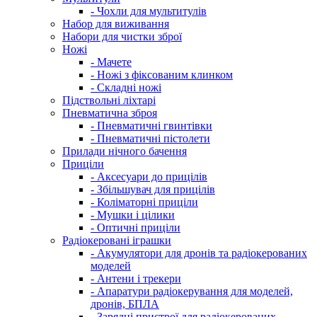
- Чохли для мультитулів
Набор для виживання
Набори для чистки зброї
Ножі
- Мачете
- Ножі з фіксованим клинком
- Складні ножі
Підствольні ліхтарі
Пневматична зброя
- Пневматичні гвинтівки
- Пневматичні пістолети
Прилади нічного бачення
Приціли
- Аксесуари до прицілів
- Збільшувач для прицілів
- Коліматорні приціли
- Мушки і цілики
- Оптичні приціли
Радіокеровані іграшки
- Акумулятори для дронів та радіокерованих
моделей
- Антени і трекери
- Апаратури радіокерування для моделей,
дронів, БПЛА
- Зарядні пристрої для радіокерованих