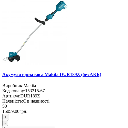
Акумуляторна коса Makita DUR189Z (без АКБ)
Виробник:
Makita
Код товару:
153215-67
Артикул:
DUR189Z
Наявність:
Є в наявності
50
15059.00грн.
+
-