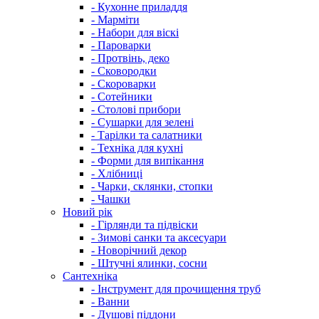
- Кухонне приладдя
- Марміти
- Набори для віскі
- Пароварки
- Протвінь, деко
- Сковородки
- Скороварки
- Сотейники
- Столові прибори
- Сушарки для зелені
- Тарілки та салатники
- Техніка для кухні
- Форми для випікання
- Хлібниці
- Чарки, склянки, стопки
- Чашки
Новий рік
- Гірлянди та підвіски
- Зимові санки та аксесуари
- Новорічний декор
- Штучні ялинки, сосни
Сантехніка
- Інструмент для прочищення труб
- Ванни
- Душові піддони