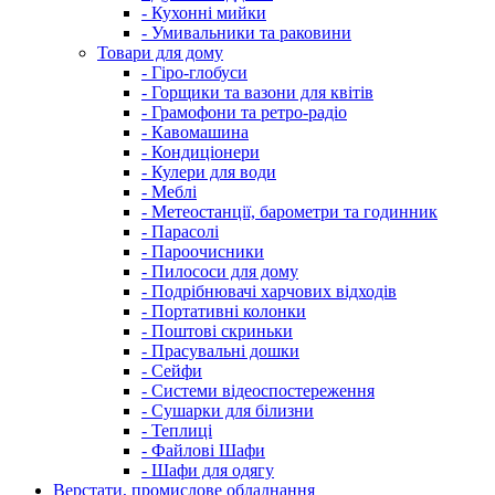
- Кухонні мийки
- Умивальники та раковини
Товари для дому
- Гіро-глобуси
- Горщики та вазони для квітів
- Грамофони та ретро-радіо
- Кавомашина
- Кондиціонери
- Кулери для води
- Меблі
- Метеостанції, барометри та годинник
- Парасолі
- Пароочисники
- Пилососи для дому
- Подрібнювачі харчових відходів
- Портативні колонки
- Поштові скриньки
- Прасувальні дошки
- Сейфи
- Системи відеоспостереження
- Сушарки для білизни
- Теплиці
- Файлові Шафи
- Шафи для одягу
Верстати, промислове обладнання