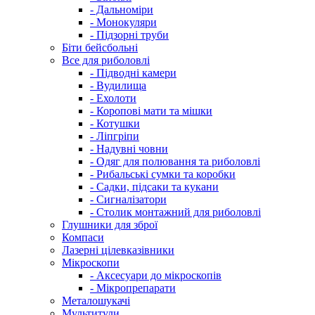
- Дальноміри
- Монокуляри
- Підзорні труби
Біти бейсбольні
Все для риболовлі
- Підводні камери
- Вудилища
- Ехолоти
- Коропові мати та мішки
- Котушки
- Ліпгріпи
- Надувні човни
- Одяг для полювання та риболовлі
- Рибальські сумки та коробки
- Садки, підсаки та кукани
- Сигналізатори
- Столик монтажний для риболовлі
Глушники для зброї
Компаси
Лазерні цілевказівники
Мікроскопи
- Аксесуари до мікроскопів
- Мікропрепарати
Металошукачі
Мультитули