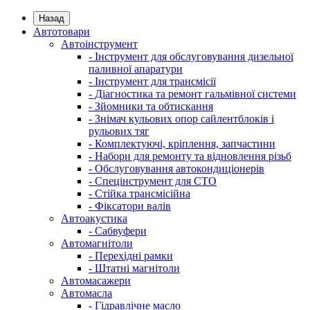
Назад
Автотовари
Автоінструмент
- Інструмент для обслуговування дизельної
паливної апаратури
- Інструмент для трансмісії
- Діагностика та ремонт гальмівної системи
- Зйомники та обтискання
- Знімач кульових опор сайлентблоків і
рульових тяг
- Комплектуючі, кріплення, запчастини
- Набори для ремонту та відновлення різьб
- Обслуговування автокондиціонерів
- Спецінструмент для СТО
- Стійка трансмісійна
- Фіксатори валів
Автоакустика
- Сабвуфери
Автомагнітоли
- Перехідні рамки
- Штатні магнітоли
Автомасажери
Автомасла
- Гідравлічне масло