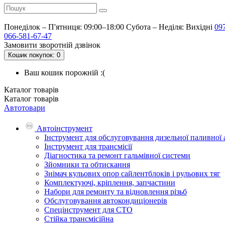
Понеділок – П'ятниця: 09:00–18:00
Субота – Неділя: Вихідні
09
066-581-67-47
Замовити зворотній дзвінок
Кошик
покупок
: 0
Ваш кошик порожній :(
Каталог
товарів
Каталог
товарів
Автотовари
Автоінструмент
Інструмент для обслуговування дизельної паливної
Інструмент для трансмісії
Діагностика та ремонт гальмівної системи
Зйомники та обтискання
Знімач кульових опор сайлентблоків і рульових тяг
Комплектуючі, кріплення, запчастини
Набори для ремонту та відновлення різьб
Обслуговування автокондиціонерів
Спецінструмент для СТО
Стійка трансмісійна