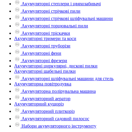
Акумуляторні степлери і цвяхозабивачі
Акумуляторні стрічкові пили
Акумуляторні стрічкові шліфувальні машини
Акумуляторні торцювальні пили
Акумуляторні тріскачки
Акумуляторні тримери та коси
Акумуляторні труборізи
Акумуляторні фени
Акумуляторні фрезери
Акумуляторні циркулярні, дискові пилки
Акумуляторні шабельні пилки
Акумуляторні шліфувальні машини для стель
Акумуляторна повітродувка
Акумуляторна полірувальна машина
Акумуляторний аератор
Акумуляторний кущоріз
Акумуляторний плиткоріз
Акумуляторний садовий пилосос
Набори акумуляторного інструменту