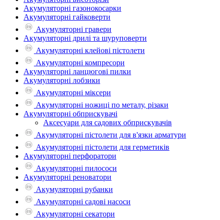
Акумуляторні газонокосарки
Акумуляторні гайковерти
Акумуляторні гравери
Акумуляторні дрилі та шуруповерти
Акумуляторні клейові пістолети
Акумуляторні компресори
Акумуляторні ланцюгові пилки
Акумуляторні лобзики
Акумуляторні міксери
Акумуляторні ножиці по металу, різаки
Акумуляторні обприскувачі
Аксесуари для садових обприскувачів
Акумуляторні пістолети для в'язки арматури
Акумуляторні пістолети для герметиків
Акумуляторні перфоратори
Акумуляторні пилососи
Акумуляторні реноватори
Акумуляторні рубанки
Акумуляторні садові насоси
Акумуляторні секатори