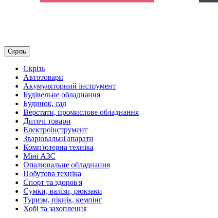
Скрізь
Скрізь
Автотовари
Акумуляторний інструмент
Будівельне обладнання
Будинок, сад
Верстати, промислове обладнання
Дитячі товари
Електроінструмент
Зварювальні апарати
Комп'ютерна техніка
Міні АЗС
Опалювальне обладнання
Побутова техніка
Спорт та здоров'я
Сумки, валізи, рюкзаки
Туризм, пікнік, кемпінг
Хобі та захоплення