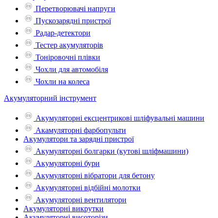
Перетворювачі напруги
Пускозарядні пристрої
Радар-детектори
Тестер акумуляторів
Тоніровочні плівки
Чохли для автомобіля
Чохли на колеса
Акумуляторний інструмент
Акумуляторні ексцентрикові шліфувальні машини
Акамуляторні фарбопульти
Акумулятори та зарядні пристрої
Акумуляторні болгарки (кутові шліфмашини)
Акумуляторні бури
Акумуляторні вібратори для бетону
Акумуляторні відбійні молотки
Акумуляторні вентилятори
Акумуляторні викрутки
Акумуляторні висоторізи