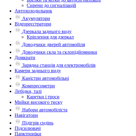
Сирени до сигналізацій
Автохолодильник
Акумулятори
Відеореєстратори
Дзеркала заднього виду
Кріплення для дзеркал
Доводчики дверей автомобіля
Доводчики скла та склопідйомники
Домкрати
Зарядна станція для електромобілів
Камери заднього виду
Каністри автомобільні
Компресометри
Лебідки, талі
Каретки і троси
Мийки високого тиску
Набори автомобіліста
Навігатори
Підігрів сидінь
Підсилювачі
Парктроніки