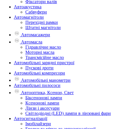
Фіксатори валів
Автоакустика
Сабвуфери
Автомагнітоли
Перехідні рамки
Штатні магнітоли
Автомасажери
Автомасла
Гідравлічне масло
Моторні масла
Трансмісійне масло
Автомобільні зарядні пристрої
Пускові дроти
Автомобільні компресори
Автомобільні манометри
Автомобільні пилососи
Автооптика, Ксенон, Свет
Біксенонові лампи
Ксенонові лампи
Лінзи і аксесуари
Світлодіодні (LED) лампи в лінзовані фари
Автосигналізації
Імобілайзери
Брелки та мітки до автосигналізації