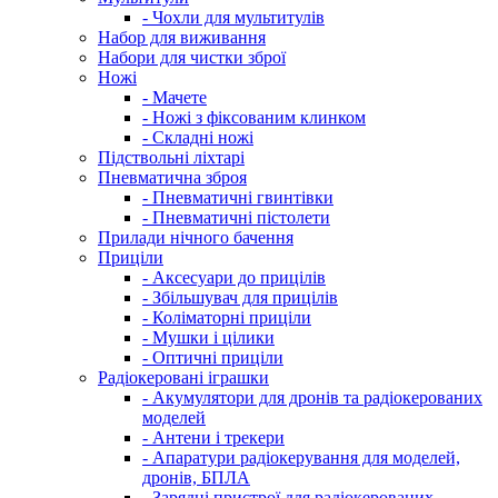
- Чохли для мультитулів
Набор для виживання
Набори для чистки зброї
Ножі
- Мачете
- Ножі з фіксованим клинком
- Складні ножі
Підствольні ліхтарі
Пневматична зброя
- Пневматичні гвинтівки
- Пневматичні пістолети
Прилади нічного бачення
Приціли
- Аксесуари до прицілів
- Збільшувач для прицілів
- Коліматорні приціли
- Мушки і цілики
- Оптичні приціли
Радіокеровані іграшки
- Акумулятори для дронів та радіокерованих
моделей
- Антени і трекери
- Апаратури радіокерування для моделей,
дронів, БПЛА
- Зарядні пристрої для радіокерованих