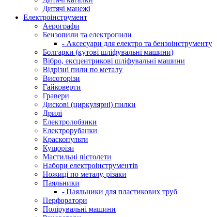
Дитячі манежі
Електроінструмент
Аерографи
Бензопили та електропили
- Аксесуари для електро та бензоінструменту
Болгарки (кутові шліфувальні машини)
Вібро, ексцентрикові шліфувальні машини
Відрізні пили по металу
Висоторізи
Гайковерти
Гравери
Дискові (циркулярні) пилки
Дрилі
Електролобзики
Електрорубанки
Краскопульти
Кущорізи
Мастильні пістолети
Набори електроінструментів
Ножиці по металу, різаки
Паяльники
- Паяльники для пластикових труб
Перфоратори
Полірувальні машини