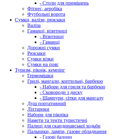
- Столи для приміщень
Фітнес, аеробіка
Футбольні ворота
Сумки, валізи, рюкзаки
Валіза
Гаманці, візитниці
- Візитниці
- Гаманці
Дорожні сумки
Рюкзаки
Сумки візки
Сумки на пояс
Туризм, пікнік, кемпінг
Гермомішки
Грилі, мангали, коптильні, барбекю
- Набори для гриля та барбекю
- Сковороди з диску
- Шампури, сітки для мангалу
Душ портативний
Ліхтарики
Набори для пікніка
Намети та тенти туристичні
Палиці для скандинавської ходьби
Пальники, лампи, газове обладнання
- Газові балони