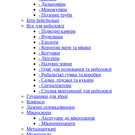
- Дальноміри
- Монокуляри
- Підзорні труби
Біти бейсбольні
Все для риболовлі
- Підводні камери
- Вудилища
- Ехолоти
- Коропові мати та мішки
- Котушки
- Ліпгріпи
- Надувні човни
- Одяг для полювання та риболовлі
- Рибальські сумки та коробки
- Садки, підсаки та кукани
- Сигналізатори
- Столик монтажний для риболовлі
Глушники для зброї
Компаси
Лазерні цілевказівники
Мікроскопи
- Аксесуари до мікроскопів
- Мікропрепарати
Металошукачі
Мультитули