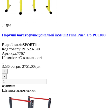
- 15%
Поручні багатофункціональні inSPORTline Push Up PU1000
Виробник:
inSPORTline
Код товару:
191523-140
Артикул:
7767
Наявність:
Є в наявності
1
3236.00грн.
2751.00грн.
+
-
Купити
Швидке замовлення