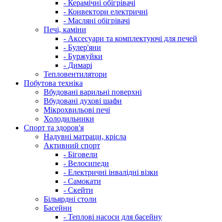
- Керамічні обігрівачі
- Конвектори електричні
- Масляні обігрівачі
Печі, каміни
- Аксесуари та комплектуючі для печей
- Булер'яни
- Буржуйки
- Димарі
Тепловентилятори
Побутова техніка
Вбудовані варильні поверхні
Вбудовані духові шафи
Мікрохвильові печі
Холодильники
Спорт та здоров'я
Надувні матраци, крісла
Активний спорт
- Біговели
- Велосипеди
- Електричні інвалідні візки
- Самокати
- Скейти
Більярдні столи
Басейни
- Теплові насоси для басейну