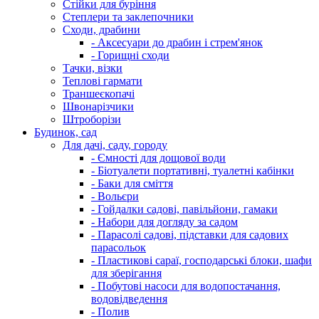
Стійки для буріння
Степлери та заклепочники
Сходи, драбини
- Аксесуари до драбин і стрем'янок
- Горищні сходи
Тачки, візки
Теплові гармати
Траншеєкопачі
Швонарізчики
Штроборізи
Будинок, сад
Для дачі, саду, городу
- Ємності для дощової води
- Біотуалети портативні, туалетні кабінки
- Баки для сміття
- Вольєри
- Гойдалки садові, павільйони, гамаки
- Набори для догляду за садом
- Парасолі садові, підставки для садових
парасольок
- Пластикові сараї, господарські блоки, шафи
для зберігання
- Побутові насоси для водопостачання,
водовідведення
- Полив