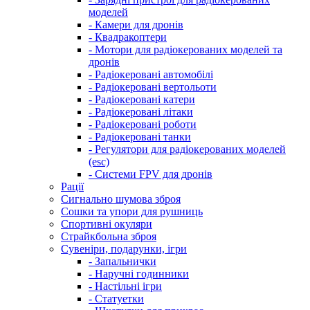
моделей
- Камери для дронів
- Квадракоптери
- Мотори для радіокерованих моделей та
дронів
- Радіокеровані автомобілі
- Радіокеровані вертольоти
- Радіокеровані катери
- Радіокеровані літаки
- Радіокеровані роботи
- Радіокеровані танки
- Регулятори для радіокерованих моделей
(esc)
- Системи FPV для дронів
Рації
Сигнально шумова зброя
Сошки та упори для рушниць
Спортивні окуляри
Страйкбольна зброя
Сувеніри, подарунки, ігри
- Запальнички
- Наручні годинники
- Настільні ігри
- Статуетки