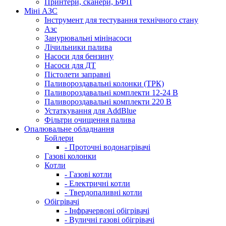
Принтери, сканери, БФП
Міні АЗС
Інструмент для тестування технічного стану
Азс
Занурювальні мінінасоси
Лічильники палива
Насоси для бензину
Насоси для ДТ
Пістолети заправні
Паливороздавальні колонки (ТРК)
Паливороздавальні комплекти 12-24 В
Паливороздавальні комплекти 220 В
Устаткування для AddBlue
Фільтри очищення палива
Опалювальне обладнання
Бойлери
- Проточні водонагрівачі
Газові колонки
Котли
- Газові котли
- Електричні котли
- Твердопаливні котли
Обігрівачі
- Інфрачервоні обігрівачі
- Вуличні газові обігрівачі