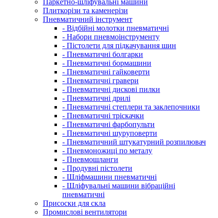
Паркетно-шліфувальні машини
Плиткорізи та каменерізи
Пневматичний інструмент
- Відбійні молотки пневматичні
- Набори пневмоінструменту
- Пістолети для підкачування шин
- Пневматичні болгарки
- Пневматичні бормашини
- Пневматичні гайковерти
- Пневматичні гравери
- Пневматичні дискові пилки
- Пневматичні дрилі
- Пневматичні степлери та заклепочники
- Пневматичні тріскачки
- Пневматичні фарбопульти
- Пневматичні шуруповерти
- Пневматичний штукатурний розпилювач
- Пневмоножиці по металу
- Пневмошланги
- Продувні пістолети
- Шліфмашини пневматичні
- Шліфувальні машини вібраційні
пневматичні
Присоски для скла
Промислові вентилятори