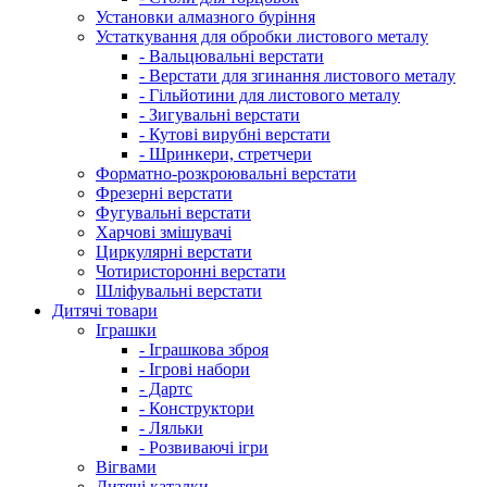
Установки алмазного буріння
Устаткування для обробки листового металу
- Вальцювальні верстати
- Верстати для згинання листового металу
- Гільйотини для листового металу
- Зигувальні верстати
- Кутові вирубні верстати
- Шринкери, стретчери
Форматно-розкроювальні верстати
Фрезерні верстати
Фугувальні верстати
Харчові змішувачі
Циркулярні верстати
Чотиристоронні верстати
Шліфувальні верстати
Дитячі товари
Іграшки
- Іграшкова зброя
- Ігрові набори
- Дартс
- Конструктори
- Ляльки
- Розвиваючі ігри
Вігвами
Дитячі каталки