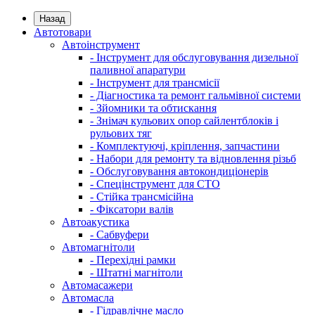
Назад
Автотовари
Автоінструмент
- Інструмент для обслуговування дизельної
паливної апаратури
- Інструмент для трансмісії
- Діагностика та ремонт гальмівної системи
- Зйомники та обтискання
- Знімач кульових опор сайлентблоків і
рульових тяг
- Комплектуючі, кріплення, запчастини
- Набори для ремонту та відновлення різьб
- Обслуговування автокондиціонерів
- Спецінструмент для СТО
- Стійка трансмісійна
- Фіксатори валів
Автоакустика
- Сабвуфери
Автомагнітоли
- Перехідні рамки
- Штатні магнітоли
Автомасажери
Автомасла
- Гідравлічне масло