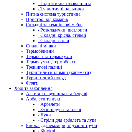
- Портативна газова плита
- Туристичні пальники
Питна система туристична
Пристрої від комарів
Складні та кемпінгові меблі
- Розкладачки, шезлонги
- Складні крісла, стільці
- Складні столи
Спальні мішки
Термобілизни
Термоси та термокухлі
Термосумки, термобокси
Трекінгові палиці
Туристичні килимки (каремати)
Туристичний посуд
Фляги
Хобі та захоплення
Активні навушники та беруші
Арбалети та луки
- Арбалети
- Змінні дуги та плечі
- Луки
- Стріли для арбалета та лука
Біноклі, далекоміри, підзорні труби
- Біноклі