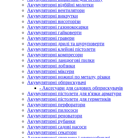
Акумуляторні відбійні молотки
Акумуляторні вентилятори
Акумуляторні викрутки
Акумуляторні висоторізи
Акумуляторні газонокосарки
Акумуляторні гайковерти
Акумуляторні гравери
Акумуляторні дрилі та шуруповерти
Акумуляторні клейові пістолети
Акумуляторні компресори
Акумуляторні ланцюгові пилки
Акумуляторні лобзики
Акумуляторні міксери
Акумуляторні ножиці по металу, різаки
Акумуляторні обприскувачі
- Аксесуари для садових обприскувачів
Акумуляторні пістолети для в'язки арматури
Акумуляторні пістолети для герметиків
Акумуляторні перфоратори
Акумуляторні пилососи
Акумуляторні реноватори
Акумуляторні рубанки
Акумуляторні садові насоси
Акумуляторні секатори
Акумуляторні степлери і цвяхозабивачі