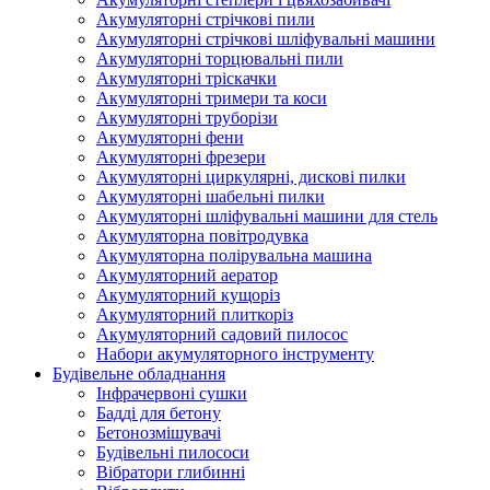
Акумуляторні стрічкові пили
Акумуляторні стрічкові шліфувальні машини
Акумуляторні торцювальні пили
Акумуляторні тріскачки
Акумуляторні тримери та коси
Акумуляторні труборізи
Акумуляторні фени
Акумуляторні фрезери
Акумуляторні циркулярні, дискові пилки
Акумуляторні шабельні пилки
Акумуляторні шліфувальні машини для стель
Акумуляторна повітродувка
Акумуляторна полірувальна машина
Акумуляторний аератор
Акумуляторний кущоріз
Акумуляторний плиткоріз
Акумуляторний садовий пилосос
Набори акумуляторного інструменту
Будівельне обладнання
Інфрачервоні сушки
Бадді для бетону
Бетонозмішувачі
Будівельні пилососи
Вібратори глибинні