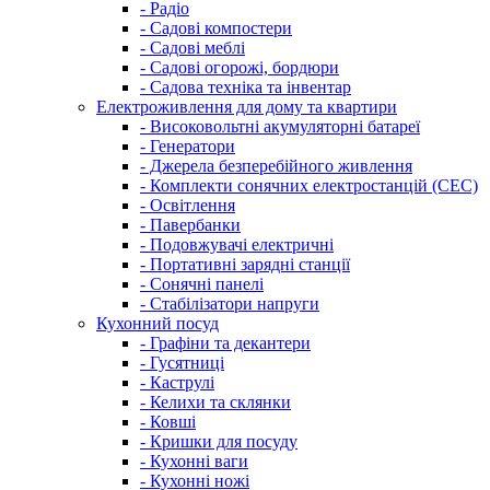
- Радіо
- Садові компостери
- Садові меблі
- Садові огорожі, бордюри
- Садова техніка та інвентар
Електроживлення для дому та квартири
- Високовольтні акумуляторні батареї
- Генератори
- Джерела безперебійного живлення
- Комплекти сонячних електростанцій (СЕС)
- Освітлення
- Павербанки
- Подовжувачі електричні
- Портативні зарядні станції
- Сонячні панелі
- Стабілізатори напруги
Кухонний посуд
- Графіни та декантери
- Гусятниці
- Каструлі
- Келихи та склянки
- Ковші
- Кришки для посуду
- Кухонні ваги
- Кухонні ножі