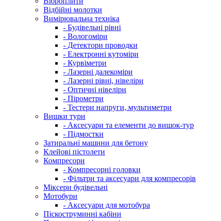
Віброплити
Відбійні молотки
Вимірювальна техніка
- Будівельні рівні
- Вологоміри
- Детектори проводки
- Електронні кутоміри
- Курвіметри
- Лазерні далекоміри
- Лазерні рівні, нівеліри
- Оптичні нівеліри
- Пірометри
- Тестери напруги, мультиметри
Вишки тури
- Аксесуари та елементи до вишок-тур
- Підмостки
Затиральні машини для бетону
Клейові пістолети
Компресори
- Компресорні головки
- Фільтри та аксесуари для компресорів
Міксери будівельні
Мотобури
- Аксесуари для мотобура
Піскоструминні кабіни