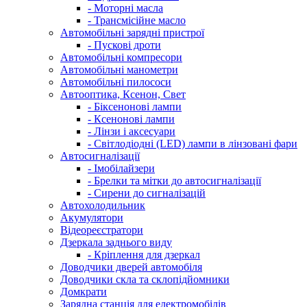
- Моторні масла
- Трансмісійне масло
Автомобільні зарядні пристрої
- Пускові дроти
Автомобільні компресори
Автомобільні манометри
Автомобільні пилососи
Автооптика, Ксенон, Свет
- Біксенонові лампи
- Ксенонові лампи
- Лінзи і аксесуари
- Світлодіодні (LED) лампи в лінзовані фари
Автосигналізації
- Імобілайзери
- Брелки та мітки до автосигналізації
- Сирени до сигналізацій
Автохолодильник
Акумулятори
Відеореєстратори
Дзеркала заднього виду
- Кріплення для дзеркал
Доводчики дверей автомобіля
Доводчики скла та склопідйомники
Домкрати
Зарядна станція для електромобілів