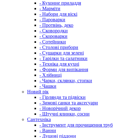
- Кухонне приладдя
- Марміти
- Набори для віскі
- Пароварки
- Протвінь, деко
- Сковородки
- Скороварки
- Сотейники
- Столові прибори
- Сушарки для зелені
- Тарілки та салатники
- Техніка для кухні
- Форми для випікання
- Хлібниці
- Чарки, склянки, стопки
- Чашки
Новий рік
- Гірлянди та підвіски
- Зимові санки та аксесуари
- Новорічний декор
- Штучні ялинки, сосни
Сантехніка
- Інструмент для прочищення труб
- Ванни
- Душові піддони