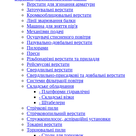
Верстати для згинання арматури
Заточувальні верстати
Кромкооблицювальні верстати
Лінії зварювання балки
Машина для зняття пір'я
Механізми подачі
Осушувачі стисненого повітря
Пазувально-довбальні верстати
Пилорами
Преси
Різьбонарізні верстати та приладдя
Рейсмусові верстати
Свердлильні верстати
Свердлильно-присадкові та довбальні верстати
Системи фільтрації повітря
Складське обладнання
- Платформи гідравлічні
- Складські візки
- Штабелери
Стрічкові пили
Стрічковопильний верстати
Стружкопилосос, аспіраційні установки
Токарні верстати
Торцювальні пили
- Столи для торцовок