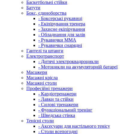
Баскетбольні стійки
Батути
Бокс, єдиноборства
- Боксерські рукавиці
- Екіпірування тренера
- Захисне екіпірування
- Обладнання для залів
- Рукавички ММА
- Рукавички снарядні
Гантелі та штанги
Електротранспорт
- Дитячі электроквадроцикли
- Мотоцикли на акумуляторній батареї
Масажери
Масажні крісла
Масажні столи
Професійні тренажери
- Кардіотренажери
- Лавки та стійки
- Силові тренажери
- Функціональний тренінг
- Шведська стінка
Тенісні столи
- Аксесуари для настільного тенісу
- Столи всепогодні