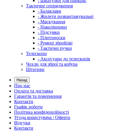
- Шкатулки для прикрас
Тактичне спорядження
- Балаклави
- Жилети розвантажувальні
- Маскування
- Наколінники
- Підсумки
- Плитоноски
- Ремені збройові
- Тактичні ручки
Телескопи
- Аксесуари до телескопів
Чохли для зброї та кобура
Штативи
Назад
Про нас
Оплата та доставка
Гарантія та повернення
Контакти
Графік роботи
Політика конфіденційності
Угода користувача / Оферта
Відгуки
Контакти