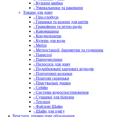
- Кухонні мийки
- Умивальники та раковини
Товари для дому
- Гіро-глобуси
- Горщики та вазони для квітів
- Грамофони та ретро-радіо
- Кавомашина
- Кондиціонери
- Кулери для води
- Меблі
- Метеостанції, барометри та годинник
- Парасолі
- Пароочисники
- Пилососи для дому
- Подрібнювачі харчових відходів
- Портативні колонки
- Поштові скриньки
- Прасувальні дошки
- Сейфи
- Системи відеоспостереження
- Сушарки для білизни
- Теплиці
- Файлові Шафи
- Шафи для одягу
Верстати, промислове обладнання