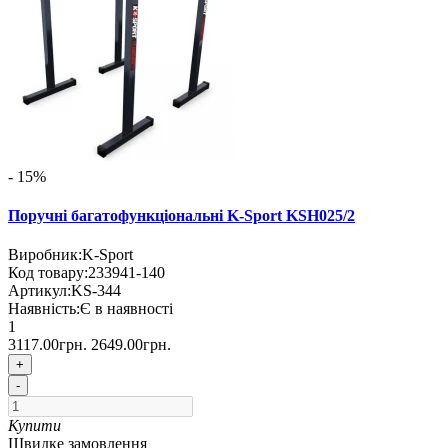
- 15%
Поручні багатофункціональні K-Sport KSH025/2
Виробник:
K-Sport
Код товару:
233941-140
Артикул:
KS-344
Наявність:
Є в наявності
1
3117.00грн.
2649.00грн.
+
-
Купити
Швидке замовлення