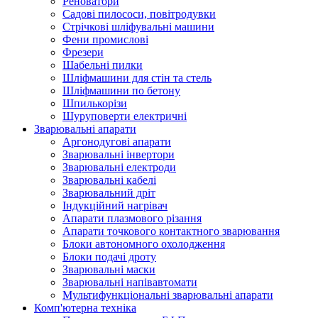
Реноватори
Садові пилососи, повітродувки
Стрічкові шліфувальні машини
Фени промислові
Фрезери
Шабельні пилки
Шліфмашини для стін та стель
Шліфмашини по бетону
Шпилькорізи
Шуруповерти електричні
Зварювальні апарати
Аргонодугові апарати
Зварювальні інвертори
Зварювальні електроди
Зварювальні кабелі
Зварювальний дріт
Індукційний нагрівач
Апарати плазмового різання
Апарати точкового контактного зварювання
Блоки автономного охолодження
Блоки подачі дроту
Зварювальні маски
Зварювальні напівавтомати
Мультифункціональні зварювальні апарати
Комп'ютерна техніка