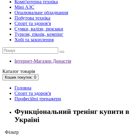
Комп'ютерна техніка
Міні АЗС
Опалювальне обладнання
Побутова техніка
Спорт та здоров'я
Сумки, валізи, рюкзаки
Туризм, пікнік, кемпінг
Хобі та захоплення
Інтернет-Магазин Династія
Каталог
товарів
Кошик
покупок
: 0
Головна
Спорт та здоров'я
Професійні тренажери
Функціональний тренінг купити в
Україні
Фільтр