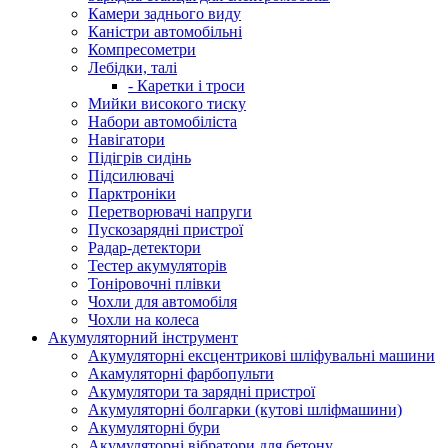
Камери заднього виду
Каністри автомобільні
Компресометри
Лебідки, талі
- Каретки і троси
Мийки високого тиску
Набори автомобіліста
Навігатори
Підігрів сидінь
Підсилювачі
Парктроніки
Перетворювачі напруги
Пускозарядні пристрої
Радар-детектори
Тестер акумуляторів
Тоніровочні плівки
Чохли для автомобіля
Чохли на колеса
Акумуляторний інструмент
Акумуляторні ексцентрикові шліфувальні машини
Акамуляторні фарбопульти
Акумулятори та зарядні пристрої
Акумуляторні болгарки (кутові шліфмашини)
Акумуляторні бури
Акумуляторні вібратори для бетону