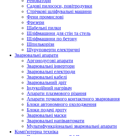
Реноватори
Садові пилососи, повітродувки
Стрічкові шліфувальні машини
Фени промислові
Фрезери
Шабельні пилки
Шліфмашини для стін та стель
Шліфмашини по бетону
Шпилькорізи
Шуруповерти електричні
Зварювальні апарати
Аргонодугові апарати
Зварювальні інвертори
Зварювальні електроди
Зварювальні кабелі
Зварювальний дріт
Індукційний нагрівач
Апарати плазмового різання
Апарати точкового контактного зварювання
Блоки автономного охолодження
Блоки подачі дроту
Зварювальні маски
Зварювальні напівавтомати
Мультифункціональні зварювальні апарати
Комп'ютерна техніка