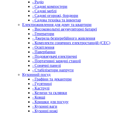
- Радіо
- Садові компостери
- Садові меблі
- Садові огорожі, бордюри
- Садова техніка та інвентар
Електроживлення для дому та квартири
- Високовольтні акумуляторні батареї
- Генератори
- Джерела безперебійного живлення
- Комплекти сонячних електростанцій (СЕС)
- Освітлення
- Павербанки
- Подовжувачі електричні
- Портативні зарядні станції
- Сонячні панелі
- Стабілізатори напруги
Кухонний посуд
- Графіни та декантери
- Гусятниці
- Каструлі
- Келихи та склянки
- Ковші
- Кришки для посуду
- Кухонні ваги
- Кухонні ножі