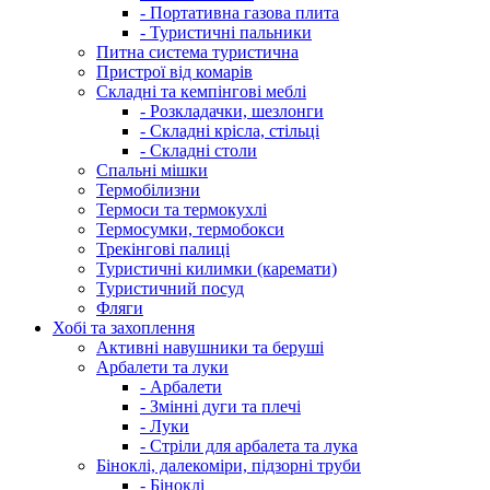
- Портативна газова плита
- Туристичні пальники
Питна система туристична
Пристрої від комарів
Складні та кемпінгові меблі
- Розкладачки, шезлонги
- Складні крісла, стільці
- Складні столи
Спальні мішки
Термобілизни
Термоси та термокухлі
Термосумки, термобокси
Трекінгові палиці
Туристичні килимки (каремати)
Туристичний посуд
Фляги
Хобі та захоплення
Активні навушники та беруші
Арбалети та луки
- Арбалети
- Змінні дуги та плечі
- Луки
- Стріли для арбалета та лука
Біноклі, далекоміри, підзорні труби
- Біноклі