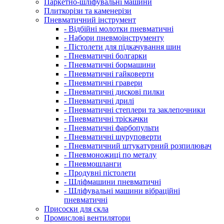
Паркетно-шліфувальні машини
Плиткорізи та каменерізи
Пневматичний інструмент
- Відбійні молотки пневматичні
- Набори пневмоінструменту
- Пістолети для підкачування шин
- Пневматичні болгарки
- Пневматичні бормашини
- Пневматичні гайковерти
- Пневматичні гравери
- Пневматичні дискові пилки
- Пневматичні дрилі
- Пневматичні степлери та заклепочники
- Пневматичні тріскачки
- Пневматичні фарбопульти
- Пневматичні шуруповерти
- Пневматичний штукатурний розпилювач
- Пневмоножиці по металу
- Пневмошланги
- Продувні пістолети
- Шліфмашини пневматичні
- Шліфувальні машини вібраційні
пневматичні
Присоски для скла
Промислові вентилятори