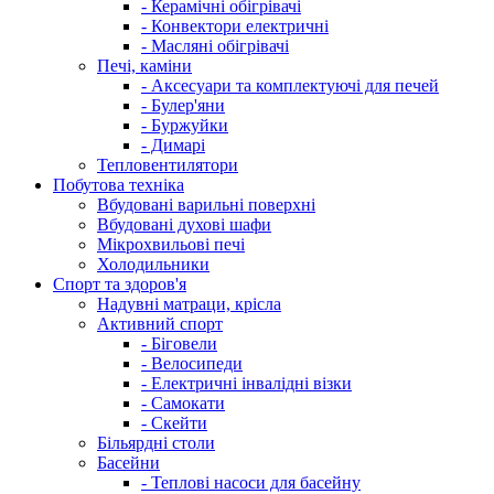
- Керамічні обігрівачі
- Конвектори електричні
- Масляні обігрівачі
Печі, каміни
- Аксесуари та комплектуючі для печей
- Булер'яни
- Буржуйки
- Димарі
Тепловентилятори
Побутова техніка
Вбудовані варильні поверхні
Вбудовані духові шафи
Мікрохвильові печі
Холодильники
Спорт та здоров'я
Надувні матраци, крісла
Активний спорт
- Біговели
- Велосипеди
- Електричні інвалідні візки
- Самокати
- Скейти
Більярдні столи
Басейни
- Теплові насоси для басейну