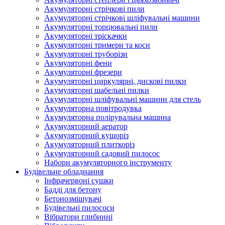
Акумуляторні стрічкові пили
Акумуляторні стрічкові шліфувальні машини
Акумуляторні торцювальні пили
Акумуляторні тріскачки
Акумуляторні тримери та коси
Акумуляторні труборізи
Акумуляторні фени
Акумуляторні фрезери
Акумуляторні циркулярні, дискові пилки
Акумуляторні шабельні пилки
Акумуляторні шліфувальні машини для стель
Акумуляторна повітродувка
Акумуляторна полірувальна машина
Акумуляторний аератор
Акумуляторний кущоріз
Акумуляторний плиткоріз
Акумуляторний садовий пилосос
Набори акумуляторного інструменту
Будівельне обладнання
Інфрачервоні сушки
Бадді для бетону
Бетонозмішувачі
Будівельні пилососи
Вібратори глибинні