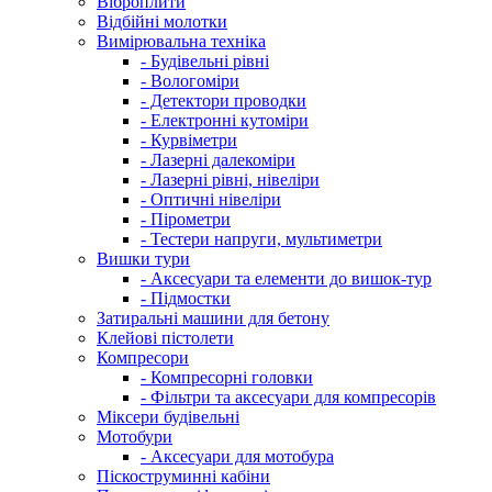
Віброплити
Відбійні молотки
Вимірювальна техніка
- Будівельні рівні
- Вологоміри
- Детектори проводки
- Електронні кутоміри
- Курвіметри
- Лазерні далекоміри
- Лазерні рівні, нівеліри
- Оптичні нівеліри
- Пірометри
- Тестери напруги, мультиметри
Вишки тури
- Аксесуари та елементи до вишок-тур
- Підмостки
Затиральні машини для бетону
Клейові пістолети
Компресори
- Компресорні головки
- Фільтри та аксесуари для компресорів
Міксери будівельні
Мотобури
- Аксесуари для мотобура
Піскоструминні кабіни