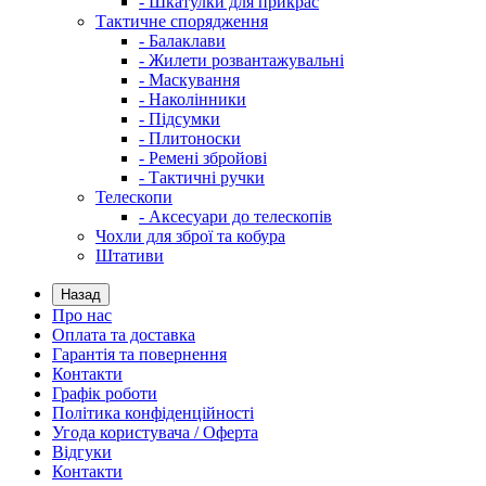
- Шкатулки для прикрас
Тактичне спорядження
- Балаклави
- Жилети розвантажувальні
- Маскування
- Наколінники
- Підсумки
- Плитоноски
- Ремені збройові
- Тактичні ручки
Телескопи
- Аксесуари до телескопів
Чохли для зброї та кобура
Штативи
Назад
Про нас
Оплата та доставка
Гарантія та повернення
Контакти
Графік роботи
Політика конфіденційності
Угода користувача / Оферта
Відгуки
Контакти