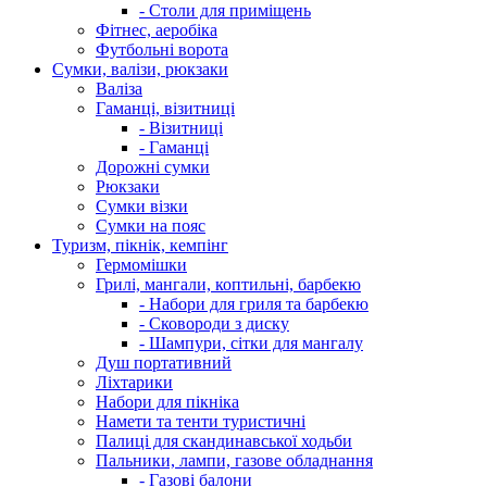
- Столи для приміщень
Фітнес, аеробіка
Футбольні ворота
Сумки, валізи, рюкзаки
Валіза
Гаманці, візитниці
- Візитниці
- Гаманці
Дорожні сумки
Рюкзаки
Сумки візки
Сумки на пояс
Туризм, пікнік, кемпінг
Гермомішки
Грилі, мангали, коптильні, барбекю
- Набори для гриля та барбекю
- Сковороди з диску
- Шампури, сітки для мангалу
Душ портативний
Ліхтарики
Набори для пікніка
Намети та тенти туристичні
Палиці для скандинавської ходьби
Пальники, лампи, газове обладнання
- Газові балони