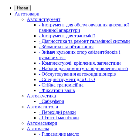
Назад
Автотовари
Автоінструмент
- Інструмент для обслуговування дизельної
паливної апаратури
- Інструмент для трансмісії
- Діагностика та ремонт гальмівної системи
- Зйомники та обтискання
- Знімач кульових опор сайлентблоків і
рульових тяг
- Комплектуючі, кріплення, запчастини
- Набори для ремонту та відновлення різьб
- Обслуговування автокондиціонерів
- Спецінструмент для СТО
- Стійка трансмісійна
- Фіксатори валів
Автоакустика
- Сабвуфери
Автомагнітоли
- Перехідні рамки
- Штатні магнітоли
Автомасажери
Автомасла
- Гідравлічне масло