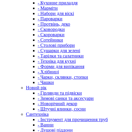
- Кухонне приладдя
- Марміти
- Набори для віскі
- Пароварки
- Протвінь, деко
- Сковородки
- Скороварки
- Сотейники
- Столові прибори
- Сушарки для зелені
- Тарілки та салатники
- Техніка для кухні
- Форми для випікання
- Хлібниці
- Чарки, склянки, стопки
- Чашки
Новий рік
- Гірлянди та підвіски
- Зимові санки та аксесуари
- Новорічний декор
- Штучні ялинки, сосни
Сантехніка
- Інструмент для прочищення труб
- Ванни
- Душові піддони