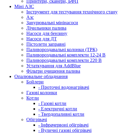
Принтери, сканери, БФП
Міні АЗС
Інструмент для тестування технічного стану
Азс
Занурювальні мінінасоси
Лічильники палива
Насоси для бензину
Насоси для ДТ
Пістолети заправні
Паливороздавальні колонки (ТРК)
Паливороздавальні комплекти 12-24 В
Паливороздавальні комплекти 220 В
Устаткування для AddBlue
Фільтри очищення палива
Опалювальне обладнання
Бойлери
- Проточні водонагрівачі
Газові колонки
Котли
- Газові котли
- Електричні котли
- Твердопаливні котли
Обігрівачі
- Інфрачервоні обігрівачі
- Вуличні газові обігрівачі