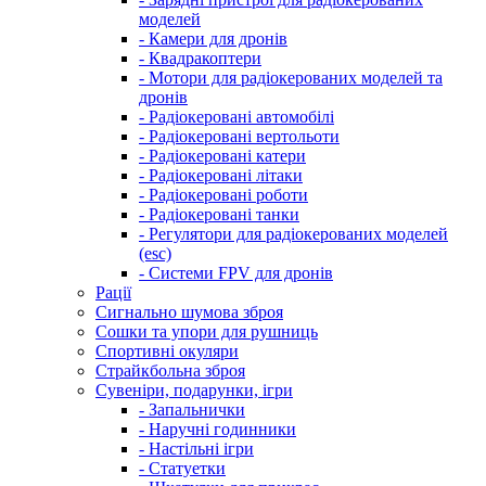
моделей
- Камери для дронів
- Квадракоптери
- Мотори для радіокерованих моделей та
дронів
- Радіокеровані автомобілі
- Радіокеровані вертольоти
- Радіокеровані катери
- Радіокеровані літаки
- Радіокеровані роботи
- Радіокеровані танки
- Регулятори для радіокерованих моделей
(esc)
- Системи FPV для дронів
Рації
Сигнально шумова зброя
Сошки та упори для рушниць
Спортивні окуляри
Страйкбольна зброя
Сувеніри, подарунки, ігри
- Запальнички
- Наручні годинники
- Настільні ігри
- Статуетки