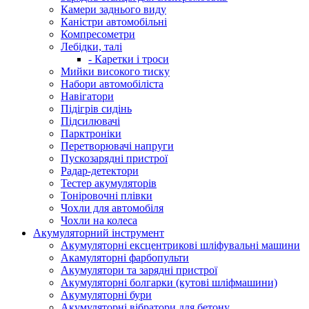
Камери заднього виду
Каністри автомобільні
Компресометри
Лебідки, талі
- Каретки і троси
Мийки високого тиску
Набори автомобіліста
Навігатори
Підігрів сидінь
Підсилювачі
Парктроніки
Перетворювачі напруги
Пускозарядні пристрої
Радар-детектори
Тестер акумуляторів
Тоніровочні плівки
Чохли для автомобіля
Чохли на колеса
Акумуляторний інструмент
Акумуляторні ексцентрикові шліфувальні машини
Акамуляторні фарбопульти
Акумулятори та зарядні пристрої
Акумуляторні болгарки (кутові шліфмашини)
Акумуляторні бури
Акумуляторні вібратори для бетону