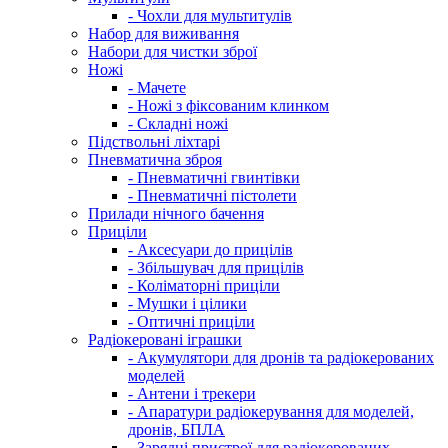
- Чохли для мультитулів
Набор для виживання
Набори для чистки зброї
Ножі
- Мачете
- Ножі з фіксованим клинком
- Складні ножі
Підствольні ліхтарі
Пневматична зброя
- Пневматичні гвинтівки
- Пневматичні пістолети
Прилади нічного бачення
Приціли
- Аксесуари до прицілів
- Збільшувач для прицілів
- Коліматорні приціли
- Мушки і цілики
- Оптичні приціли
Радіокеровані іграшки
- Акумулятори для дронів та радіокерованих
моделей
- Антени і трекери
- Апаратури радіокерування для моделей,
дронів, БПЛА
- Зарядні пристрої для радіокерованих