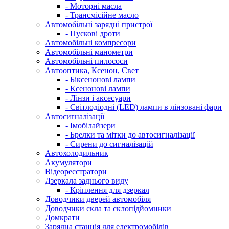
- Моторні масла
- Трансмісійне масло
Автомобільні зарядні пристрої
- Пускові дроти
Автомобільні компресори
Автомобільні манометри
Автомобільні пилососи
Автооптика, Ксенон, Свет
- Біксенонові лампи
- Ксенонові лампи
- Лінзи і аксесуари
- Світлодіодні (LED) лампи в лінзовані фари
Автосигналізації
- Імобілайзери
- Брелки та мітки до автосигналізації
- Сирени до сигналізацій
Автохолодильник
Акумулятори
Відеореєстратори
Дзеркала заднього виду
- Кріплення для дзеркал
Доводчики дверей автомобіля
Доводчики скла та склопідйомники
Домкрати
Зарядна станція для електромобілів