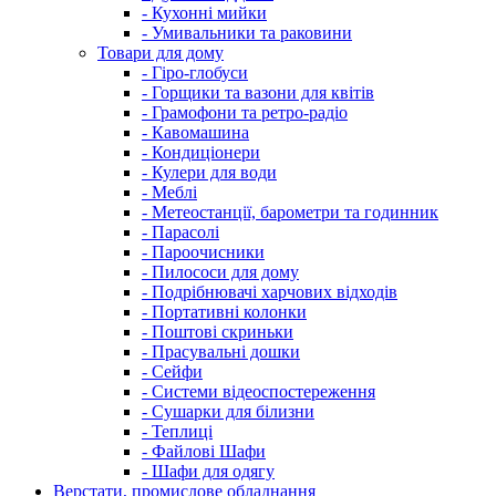
- Кухонні мийки
- Умивальники та раковини
Товари для дому
- Гіро-глобуси
- Горщики та вазони для квітів
- Грамофони та ретро-радіо
- Кавомашина
- Кондиціонери
- Кулери для води
- Меблі
- Метеостанції, барометри та годинник
- Парасолі
- Пароочисники
- Пилососи для дому
- Подрібнювачі харчових відходів
- Портативні колонки
- Поштові скриньки
- Прасувальні дошки
- Сейфи
- Системи відеоспостереження
- Сушарки для білизни
- Теплиці
- Файлові Шафи
- Шафи для одягу
Верстати, промислове обладнання