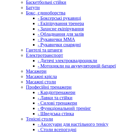
Баскетбольні стійки
Батути
Бокс, єдиноборства
- Боксерські рукавиці
- Екіпірування тренера
- Захисне екіпірування
- Обладнання для залів
- Рукавички ММА
- Рукавички снарядні
Гантелі та штанги
Електротранспорт
- Дитячі электроквадроцикли
- Мотоцикли на акумуляторній батареї
Масажери
Масажні крісла
Масажні столи
Професійні тренажери
- Кардіотренажери
- Лавки та стійки
- Силові тренажери
- Функціональний тренінг
- Шведська стінка
Тенісні столи
- Аксесуари для настільного тенісу
- Столи всепогодні