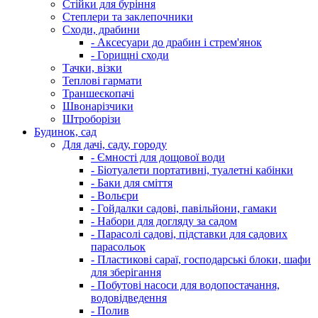
Стійки для буріння
Степлери та заклепочники
Сходи, драбини
- Аксесуари до драбин і стрем'янок
- Горищні сходи
Тачки, візки
Теплові гармати
Траншеєкопачі
Швонарізчики
Штроборізи
Будинок, сад
Для дачі, саду, городу
- Ємності для дощової води
- Біотуалети портативні, туалетні кабінки
- Баки для сміття
- Вольєри
- Гойдалки садові, павільйони, гамаки
- Набори для догляду за садом
- Парасолі садові, підставки для садових
парасольок
- Пластикові сараї, господарські блоки, шафи
для зберігання
- Побутові насоси для водопостачання,
водовідведення
- Полив