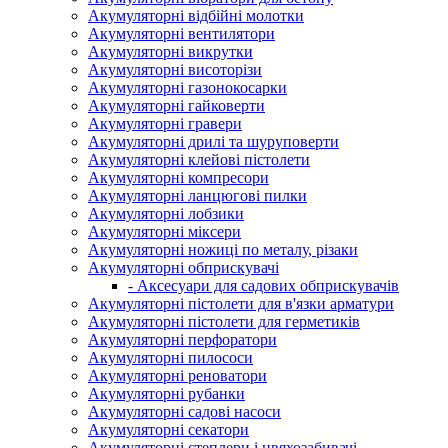
Акумуляторні відбійні молотки
Акумуляторні вентилятори
Акумуляторні викрутки
Акумуляторні висоторізи
Акумуляторні газонокосарки
Акумуляторні гайковерти
Акумуляторні гравери
Акумуляторні дрилі та шуруповерти
Акумуляторні клейові пістолети
Акумуляторні компресори
Акумуляторні ланцюгові пилки
Акумуляторні лобзики
Акумуляторні міксери
Акумуляторні ножиці по металу, різаки
Акумуляторні обприскувачі
- Аксесуари для садових обприскувачів
Акумуляторні пістолети для в'язки арматури
Акумуляторні пістолети для герметиків
Акумуляторні перфоратори
Акумуляторні пилососи
Акумуляторні реноватори
Акумуляторні рубанки
Акумуляторні садові насоси
Акумуляторні секатори
Акумуляторні степлери і цвяхозабивачі