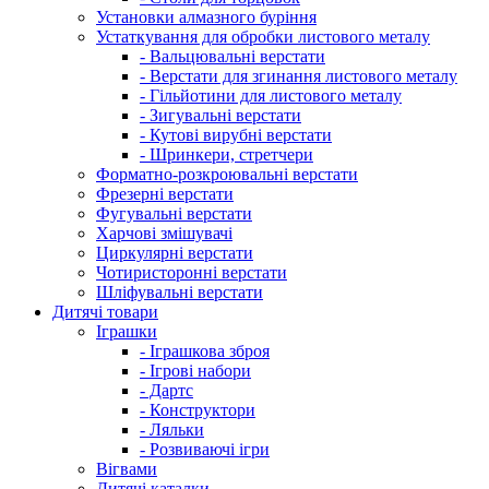
Установки алмазного буріння
Устаткування для обробки листового металу
- Вальцювальні верстати
- Верстати для згинання листового металу
- Гільйотини для листового металу
- Зигувальні верстати
- Кутові вирубні верстати
- Шринкери, стретчери
Форматно-розкроювальні верстати
Фрезерні верстати
Фугувальні верстати
Харчові змішувачі
Циркулярні верстати
Чотиристоронні верстати
Шліфувальні верстати
Дитячі товари
Іграшки
- Іграшкова зброя
- Ігрові набори
- Дартс
- Конструктори
- Ляльки
- Розвиваючі ігри
Вігвами
Дитячі каталки