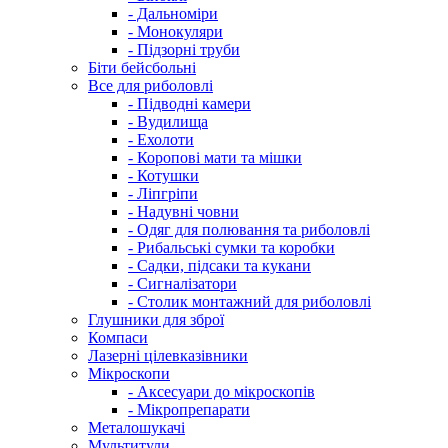
- Дальноміри
- Монокуляри
- Підзорні труби
Біти бейсбольні
Все для риболовлі
- Підводні камери
- Вудилища
- Ехолоти
- Коропові мати та мішки
- Котушки
- Ліпгріпи
- Надувні човни
- Одяг для полювання та риболовлі
- Рибальські сумки та коробки
- Садки, підсаки та кукани
- Сигналізатори
- Столик монтажний для риболовлі
Глушники для зброї
Компаси
Лазерні цілевказівники
Мікроскопи
- Аксесуари до мікроскопів
- Мікропрепарати
Металошукачі
Мультитули