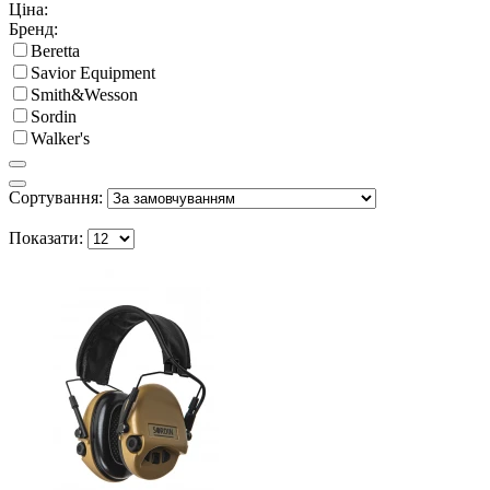
Ціна:
Бренд:
Beretta
Savior Equipment
Smith&Wesson
Sordin
Walker's
Сортування:
Показати: