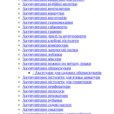
Акумуляторні відбійні молотки
Акумуляторні вентилятори
Акумуляторні викрутки
Акумуляторні висоторізи
Акумуляторні газонокосарки
Акумуляторні гайковерти
Акумуляторні гравери
Акумуляторні дрилі та шуруповерти
Акумуляторні клейові пістолети
Акумуляторні компресори
Акумуляторні ланцюгові пилки
Акумуляторні лобзики
Акумуляторні міксери
Акумуляторні ножиці по металу, різаки
Акумуляторні обприскувачі
- Аксесуари для садових обприскувачів
Акумуляторні пістолети для в'язки арматури
Акумуляторні пістолети для герметиків
Акумуляторні перфоратори
Акумуляторні пилососи
Акумуляторні реноватори
Акумуляторні рубанки
Акумуляторні садові насоси
Акумуляторні секатори
Акумуляторні степлери і цвяхозабивачі