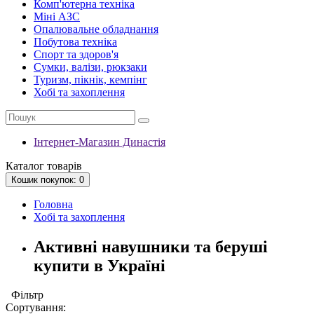
Комп'ютерна техніка
Міні АЗС
Опалювальне обладнання
Побутова техніка
Спорт та здоров'я
Сумки, валізи, рюкзаки
Туризм, пікнік, кемпінг
Хобі та захоплення
Інтернет-Магазин Династія
Каталог
товарів
Кошик
покупок
: 0
Головна
Хобі та захоплення
Активні навушники та беруші
купити в Україні
Фільтр
Сортування: