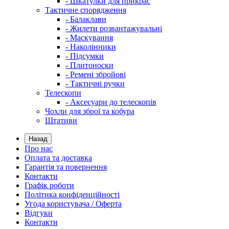
- Шкатулки для прикрас
Тактичне спорядження
- Балаклави
- Жилети розвантажувальні
- Маскування
- Наколінники
- Підсумки
- Плитоноски
- Ремені збройові
- Тактичні ручки
Телескопи
- Аксесуари до телескопів
Чохли для зброї та кобура
Штативи
Назад
Про нас
Оплата та доставка
Гарантія та повернення
Контакти
Графік роботи
Політика конфіденційності
Угода користувача / Оферта
Відгуки
Контакти