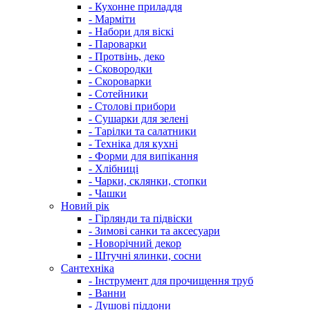
- Кухонне приладдя
- Марміти
- Набори для віскі
- Пароварки
- Протвінь, деко
- Сковородки
- Скороварки
- Сотейники
- Столові прибори
- Сушарки для зелені
- Тарілки та салатники
- Техніка для кухні
- Форми для випікання
- Хлібниці
- Чарки, склянки, стопки
- Чашки
Новий рік
- Гірлянди та підвіски
- Зимові санки та аксесуари
- Новорічний декор
- Штучні ялинки, сосни
Сантехніка
- Інструмент для прочищення труб
- Ванни
- Душові піддони