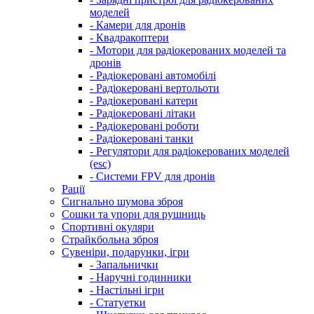
моделей
- Камери для дронів
- Квадракоптери
- Мотори для радіокерованих моделей та
дронів
- Радіокеровані автомобілі
- Радіокеровані вертольоти
- Радіокеровані катери
- Радіокеровані літаки
- Радіокеровані роботи
- Радіокеровані танки
- Регулятори для радіокерованих моделей
(esc)
- Системи FPV для дронів
Рації
Сигнально шумова зброя
Сошки та упори для рушниць
Спортивні окуляри
Страйкбольна зброя
Сувеніри, подарунки, ігри
- Запальнички
- Наручні годинники
- Настільні ігри
- Статуетки