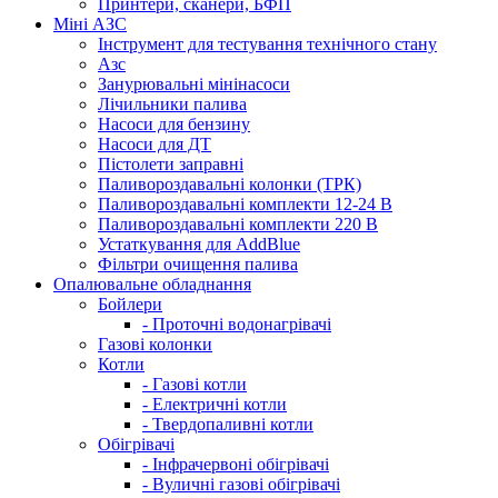
Принтери, сканери, БФП
Міні АЗС
Інструмент для тестування технічного стану
Азс
Занурювальні мінінасоси
Лічильники палива
Насоси для бензину
Насоси для ДТ
Пістолети заправні
Паливороздавальні колонки (ТРК)
Паливороздавальні комплекти 12-24 В
Паливороздавальні комплекти 220 В
Устаткування для AddBlue
Фільтри очищення палива
Опалювальне обладнання
Бойлери
- Проточні водонагрівачі
Газові колонки
Котли
- Газові котли
- Електричні котли
- Твердопаливні котли
Обігрівачі
- Інфрачервоні обігрівачі
- Вуличні газові обігрівачі