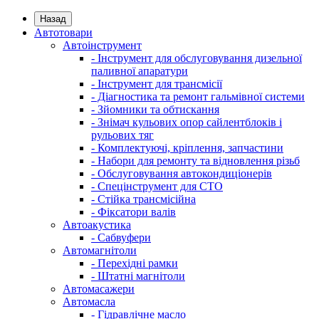
Назад
Автотовари
Автоінструмент
- Інструмент для обслуговування дизельної
паливної апаратури
- Інструмент для трансмісії
- Діагностика та ремонт гальмівної системи
- Зйомники та обтискання
- Знімач кульових опор сайлентблоків і
рульових тяг
- Комплектуючі, кріплення, запчастини
- Набори для ремонту та відновлення різьб
- Обслуговування автокондиціонерів
- Спецінструмент для СТО
- Стійка трансмісійна
- Фіксатори валів
Автоакустика
- Сабвуфери
Автомагнітоли
- Перехідні рамки
- Штатні магнітоли
Автомасажери
Автомасла
- Гідравлічне масло