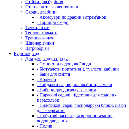
Стійки для буріння
Степлери та заклепочники
Сходи, драбини
- Аксесуари до драбин і стрем'янок
- Горищні сходи
Тачки, візки
Теплові гармати
Траншеєкопачі
Швонарізчики
Штроборізи
Будинок, сад
Для дачі, саду, городу
- Ємності для дощової води
- Біотуалети портативні, туалетні кабінки
- Баки для сміття
- Вольєри
- Гойдалки садові, павільйони, гамаки
- Набори для догляду за садом
- Парасолі садові, підставки для садових
парасольок
- Пластикові сараї, господарські блоки, шафи
для зберігання
- Побутові насоси для водопостачання,
водовідведення
- Полив