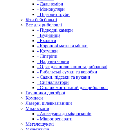
- Дальноміри
- Монокуляри
- Підзорні труби
Біти бейсбольні
Все для риболовлі
- Підводні камери
- Вудилища
- Ехолоти
- Коропові мати та мішки
- Котушки
- Ліпгріпи
- Надувні човни
- Одяг для полювання та риболовлі
- Рибальські сумки та коробки
- Садки, підсаки та кукани
- Сигналізатори
- Столик монтажний для риболовлі
Глушники для зброї
Компаси
Лазерні цілевказівники
Мікроскопи
- Аксесуари до мікроскопів
- Мікропрепарати
Металошукачі
Мультитули