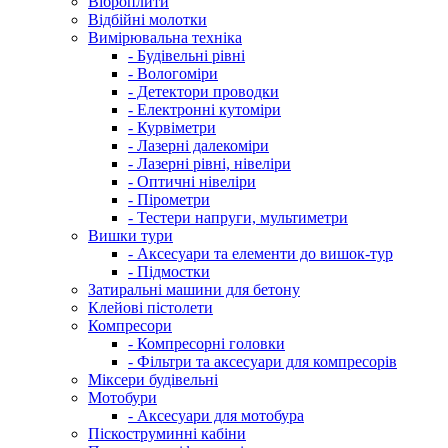
Віброплити
Відбійні молотки
Вимірювальна техніка
- Будівельні рівні
- Вологоміри
- Детектори проводки
- Електронні кутоміри
- Курвіметри
- Лазерні далекоміри
- Лазерні рівні, нівеліри
- Оптичні нівеліри
- Пірометри
- Тестери напруги, мультиметри
Вишки тури
- Аксесуари та елементи до вишок-тур
- Підмостки
Затиральні машини для бетону
Клейові пістолети
Компресори
- Компресорні головки
- Фільтри та аксесуари для компресорів
Міксери будівельні
Мотобури
- Аксесуари для мотобура
Піскоструминні кабіни