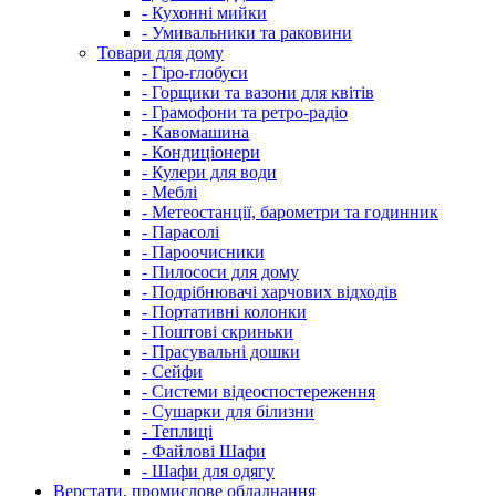
- Кухонні мийки
- Умивальники та раковини
Товари для дому
- Гіро-глобуси
- Горщики та вазони для квітів
- Грамофони та ретро-радіо
- Кавомашина
- Кондиціонери
- Кулери для води
- Меблі
- Метеостанції, барометри та годинник
- Парасолі
- Пароочисники
- Пилососи для дому
- Подрібнювачі харчових відходів
- Портативні колонки
- Поштові скриньки
- Прасувальні дошки
- Сейфи
- Системи відеоспостереження
- Сушарки для білизни
- Теплиці
- Файлові Шафи
- Шафи для одягу
Верстати, промислове обладнання