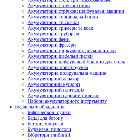
Акумуляторні стрічкові пили
Акумуляторні стрічкові шліфувальні машини
Акумуляторні торцювальні пили
Акумуляторні тріскачки
Акумуляторні тримери та коси
Акумуляторні труборізи
Акумуляторні фени
Акумуляторні фрезери
Акумуляторні циркулярні, дискові пилки
Акумуляторні шабельні пилки
Акумуляторні шліфувальні машини для стель
Акумуляторна повітродувка
Акумуляторна полірувальна машина
Акумуляторний аератор
Акумуляторний кущоріз
Акумуляторний плиткоріз
Акумуляторний садовий пилосос
Набори акумуляторного інструменту
Будівельне обладнання
Інфрачервоні сушки
Бадді для бетону
Бетонозмішувачі
Будівельні пилососи
Вібратори глибинні