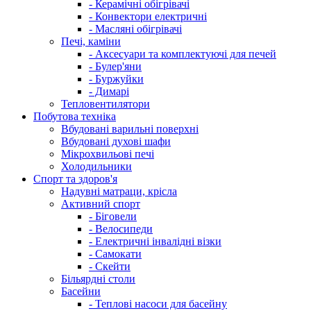
- Керамічні обігрівачі
- Конвектори електричні
- Масляні обігрівачі
Печі, каміни
- Аксесуари та комплектуючі для печей
- Булер'яни
- Буржуйки
- Димарі
Тепловентилятори
Побутова техніка
Вбудовані варильні поверхні
Вбудовані духові шафи
Мікрохвильові печі
Холодильники
Спорт та здоров'я
Надувні матраци, крісла
Активний спорт
- Біговели
- Велосипеди
- Електричні інвалідні візки
- Самокати
- Скейти
Більярдні столи
Басейни
- Теплові насоси для басейну