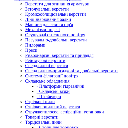
Верстати для згинання арматури
Заточувальні верстати
Кромкооблицювальні верстати
Лінії зварювання балки
Машина для зняття пір'я
Механізми подачі
Осушувачі стисненого повітря
Пазувально-довбальні верстати
Пилорами
Преси
Різьбонарізні верстати та приладдя
Рейсмусові верстати
Свердлильні верстати
Свердлильно-присадкові та довбальні верстати
Системи фільтрації повітря
Складське обладнання
- Платформи гідравлічні
- Складські візки
- Штабелери
Стрічкові пили
Стрічковопильний верстати
Стружкопилосос, аспіраційні установки
Токарні верстати
Торцювальні пили
- Столи для торцовок