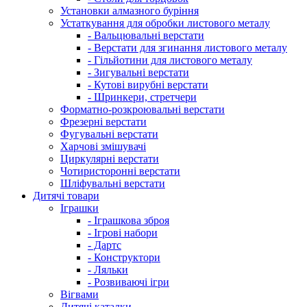
Установки алмазного буріння
Устаткування для обробки листового металу
- Вальцювальні верстати
- Верстати для згинання листового металу
- Гільйотини для листового металу
- Зигувальні верстати
- Кутові вирубні верстати
- Шринкери, стретчери
Форматно-розкроювальні верстати
Фрезерні верстати
Фугувальні верстати
Харчові змішувачі
Циркулярні верстати
Чотиристоронні верстати
Шліфувальні верстати
Дитячі товари
Іграшки
- Іграшкова зброя
- Ігрові набори
- Дартс
- Конструктори
- Ляльки
- Розвиваючі ігри
Вігвами
Дитячі каталки