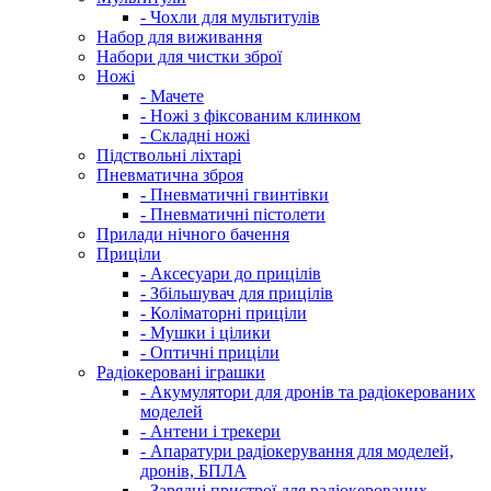
- Чохли для мультитулів
Набор для виживання
Набори для чистки зброї
Ножі
- Мачете
- Ножі з фіксованим клинком
- Складні ножі
Підствольні ліхтарі
Пневматична зброя
- Пневматичні гвинтівки
- Пневматичні пістолети
Прилади нічного бачення
Приціли
- Аксесуари до прицілів
- Збільшувач для прицілів
- Коліматорні приціли
- Мушки і цілики
- Оптичні приціли
Радіокеровані іграшки
- Акумулятори для дронів та радіокерованих
моделей
- Антени і трекери
- Апаратури радіокерування для моделей,
дронів, БПЛА
- Зарядні пристрої для радіокерованих