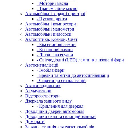
- Моторні масла
- Трансмісійне масло
Автомобільні зарядні пристрої
- Пускові дроти
Автомобільні компресори
Автомобільні манометри
Автомобільні пилососи
Автооптика, Ксенон, Свет
- Біксенонові лампи
- Ксенонові лампи
- Лінзи і аксесуари
- Світлодіодні (LED) лампи в лінзовані фари
Автосигналізації
- Імобілайзери
- Брелки та мітки до автосигналізації
- Сирени до сигналізацій
Автохолодильник
Акумулятори
Відеореєстратори
Дзеркала заднього виду
- Кріплення для дзеркал
Доводчики дверей автомобіля
Доводчики скла та склопідйомники
Домкрати
Зарядна станція для електромобілів