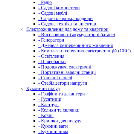
- Радіо
- Садові компостери
- Садові меблі
- Садові огорожі, бордюри
- Садова техніка та інвентар
Електроживлення для дому та квартири
- Високовольтні акумуляторні батареї
- Генератори
- Джерела безперебійного живлення
- Комплекти сонячних електростанцій (СЕС)
- Освітлення
- Павербанки
- Подовжувачі електричні
- Портативні зарядні станції
- Сонячні панелі
- Стабілізатори напруги
Кухонний посуд
- Графіни та декантери
- Гусятниці
- Каструлі
- Келихи та склянки
- Ковші
- Кришки для посуду
- Кухонні ваги
- Кухонні ножі