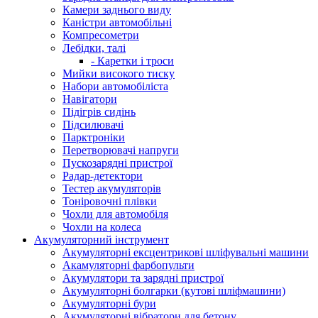
Камери заднього виду
Каністри автомобільні
Компресометри
Лебідки, талі
- Каретки і троси
Мийки високого тиску
Набори автомобіліста
Навігатори
Підігрів сидінь
Підсилювачі
Парктроніки
Перетворювачі напруги
Пускозарядні пристрої
Радар-детектори
Тестер акумуляторів
Тоніровочні плівки
Чохли для автомобіля
Чохли на колеса
Акумуляторний інструмент
Акумуляторні ексцентрикові шліфувальні машини
Акамуляторні фарбопульти
Акумулятори та зарядні пристрої
Акумуляторні болгарки (кутові шліфмашини)
Акумуляторні бури
Акумуляторні вібратори для бетону