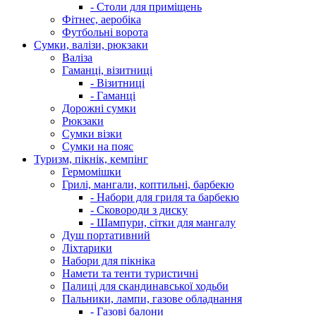
- Столи для приміщень
Фітнес, аеробіка
Футбольні ворота
Сумки, валізи, рюкзаки
Валіза
Гаманці, візитниці
- Візитниці
- Гаманці
Дорожні сумки
Рюкзаки
Сумки візки
Сумки на пояс
Туризм, пікнік, кемпінг
Гермомішки
Грилі, мангали, коптильні, барбекю
- Набори для гриля та барбекю
- Сковороди з диску
- Шампури, сітки для мангалу
Душ портативний
Ліхтарики
Набори для пікніка
Намети та тенти туристичні
Палиці для скандинавської ходьби
Пальники, лампи, газове обладнання
- Газові балони