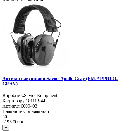
Активні навушники Savior Apollo Gray (EM-APPOLO-
GRAY)
Виробник:
Savior Equipment
Код товару:
181113-44
Артикул:
6009403
Наявність:
Є в наявності
50
3195.00грн.
+