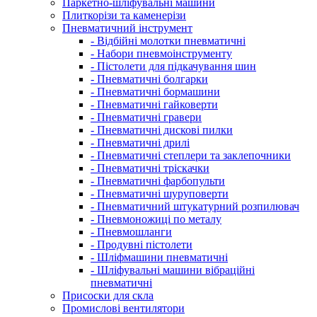
Паркетно-шліфувальні машини
Плиткорізи та каменерізи
Пневматичний інструмент
- Відбійні молотки пневматичні
- Набори пневмоінструменту
- Пістолети для підкачування шин
- Пневматичні болгарки
- Пневматичні бормашини
- Пневматичні гайковерти
- Пневматичні гравери
- Пневматичні дискові пилки
- Пневматичні дрилі
- Пневматичні степлери та заклепочники
- Пневматичні тріскачки
- Пневматичні фарбопульти
- Пневматичні шуруповерти
- Пневматичний штукатурний розпилювач
- Пневмоножиці по металу
- Пневмошланги
- Продувні пістолети
- Шліфмашини пневматичні
- Шліфувальні машини вібраційні
пневматичні
Присоски для скла
Промислові вентилятори