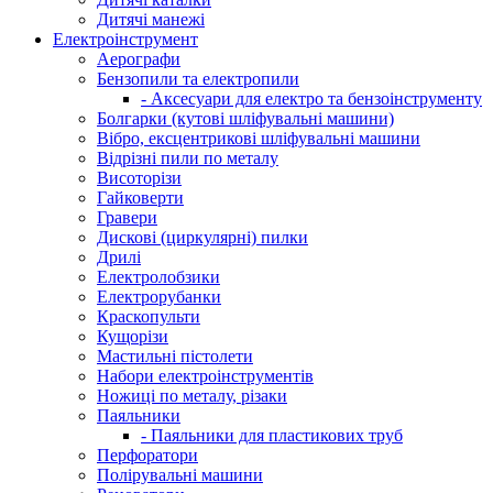
Дитячі манежі
Електроінструмент
Аерографи
Бензопили та електропили
- Аксесуари для електро та бензоінструменту
Болгарки (кутові шліфувальні машини)
Вібро, ексцентрикові шліфувальні машини
Відрізні пили по металу
Висоторізи
Гайковерти
Гравери
Дискові (циркулярні) пилки
Дрилі
Електролобзики
Електрорубанки
Краскопульти
Кущорізи
Мастильні пістолети
Набори електроінструментів
Ножиці по металу, різаки
Паяльники
- Паяльники для пластикових труб
Перфоратори
Полірувальні машини