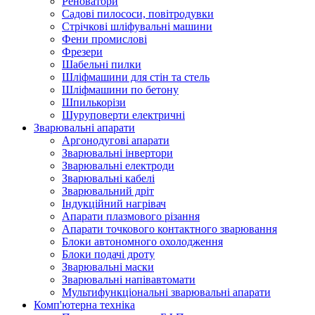
Реноватори
Садові пилососи, повітродувки
Стрічкові шліфувальні машини
Фени промислові
Фрезери
Шабельні пилки
Шліфмашини для стін та стель
Шліфмашини по бетону
Шпилькорізи
Шуруповерти електричні
Зварювальні апарати
Аргонодугові апарати
Зварювальні інвертори
Зварювальні електроди
Зварювальні кабелі
Зварювальний дріт
Індукційний нагрівач
Апарати плазмового різання
Апарати точкового контактного зварювання
Блоки автономного охолодження
Блоки подачі дроту
Зварювальні маски
Зварювальні напівавтомати
Мультифункціональні зварювальні апарати
Комп'ютерна техніка