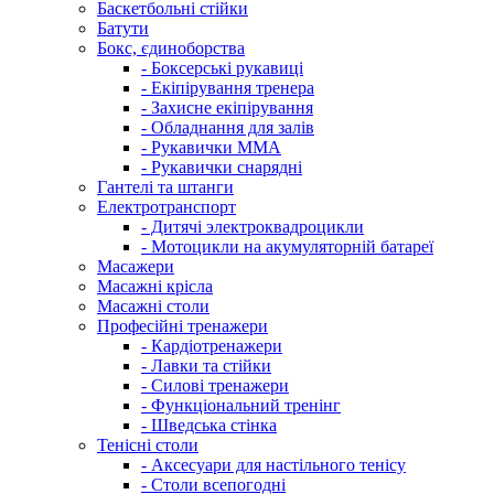
Баскетбольні стійки
Батути
Бокс, єдиноборства
- Боксерські рукавиці
- Екіпірування тренера
- Захисне екіпірування
- Обладнання для залів
- Рукавички ММА
- Рукавички снарядні
Гантелі та штанги
Електротранспорт
- Дитячі электроквадроцикли
- Мотоцикли на акумуляторній батареї
Масажери
Масажні крісла
Масажні столи
Професійні тренажери
- Кардіотренажери
- Лавки та стійки
- Силові тренажери
- Функціональний тренінг
- Шведська стінка
Тенісні столи
- Аксесуари для настільного тенісу
- Столи всепогодні