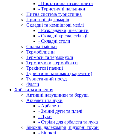
- Портативна газова плита
- Туристичні пальники
Питна система туристична
Пристрої від комарів
Складні та кемпінгові меблі
- Розкладачки, шезлонги
- Складні крісла, стільці
- Складні столи
Спальні мішки
Термобілизни
Термоси та термокухлі
Термосумки, термобокси
Трекінгові палиці
Туристичні килимки (каремати)
Туристичний посуд
Фляги
Хобі та захоплення
Активні навушники та беруші
Арбалети та луки
- Арбалети
- Змінні дуги та плечі
- Луки
- Стріли для арбалета та лука
Біноклі, далекоміри, підзорні труби
- Біноклі