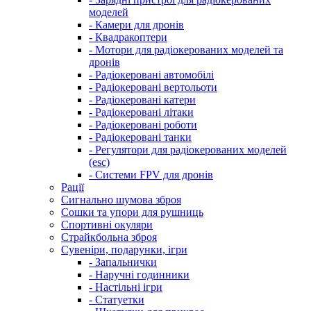
моделей
- Камери для дронів
- Квадракоптери
- Мотори для радіокерованих моделей та
дронів
- Радіокеровані автомобілі
- Радіокеровані вертольоти
- Радіокеровані катери
- Радіокеровані літаки
- Радіокеровані роботи
- Радіокеровані танки
- Регулятори для радіокерованих моделей
(esc)
- Системи FPV для дронів
Рації
Сигнально шумова зброя
Сошки та упори для рушниць
Спортивні окуляри
Страйкбольна зброя
Сувеніри, подарунки, ігри
- Запальнички
- Наручні годинники
- Настільні ігри
- Статуетки