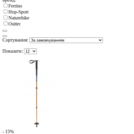
Ferrino
Hop-Sport
Naturehike
Outtec
Сортування:
Показати:
- 15%