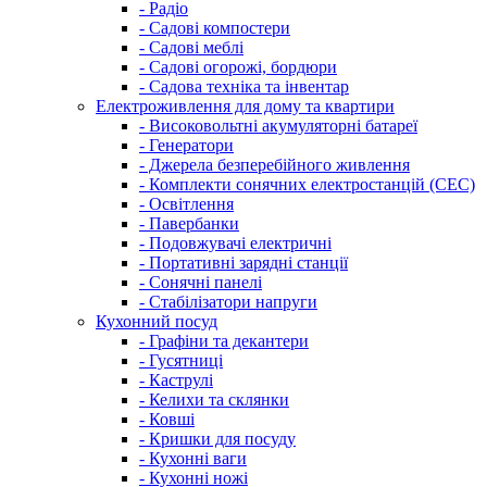
- Радіо
- Садові компостери
- Садові меблі
- Садові огорожі, бордюри
- Садова техніка та інвентар
Електроживлення для дому та квартири
- Високовольтні акумуляторні батареї
- Генератори
- Джерела безперебійного живлення
- Комплекти сонячних електростанцій (СЕС)
- Освітлення
- Павербанки
- Подовжувачі електричні
- Портативні зарядні станції
- Сонячні панелі
- Стабілізатори напруги
Кухонний посуд
- Графіни та декантери
- Гусятниці
- Каструлі
- Келихи та склянки
- Ковші
- Кришки для посуду
- Кухонні ваги
- Кухонні ножі