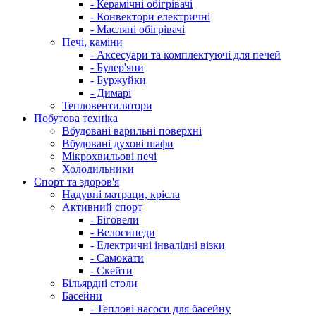
- Керамічні обігрівачі
- Конвектори електричні
- Масляні обігрівачі
Печі, каміни
- Аксесуари та комплектуючі для печей
- Булер'яни
- Буржуйки
- Димарі
Тепловентилятори
Побутова техніка
Вбудовані варильні поверхні
Вбудовані духові шафи
Мікрохвильові печі
Холодильники
Спорт та здоров'я
Надувні матраци, крісла
Активний спорт
- Біговели
- Велосипеди
- Електричні інвалідні візки
- Самокати
- Скейти
Більярдні столи
Басейни
- Теплові насоси для басейну