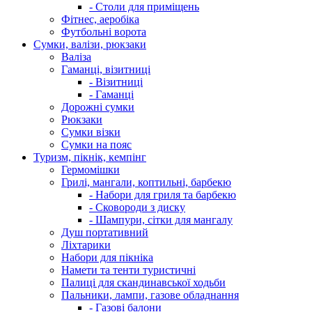
- Столи для приміщень
Фітнес, аеробіка
Футбольні ворота
Сумки, валізи, рюкзаки
Валіза
Гаманці, візитниці
- Візитниці
- Гаманці
Дорожні сумки
Рюкзаки
Сумки візки
Сумки на пояс
Туризм, пікнік, кемпінг
Гермомішки
Грилі, мангали, коптильні, барбекю
- Набори для гриля та барбекю
- Сковороди з диску
- Шампури, сітки для мангалу
Душ портативний
Ліхтарики
Набори для пікніка
Намети та тенти туристичні
Палиці для скандинавської ходьби
Пальники, лампи, газове обладнання
- Газові балони