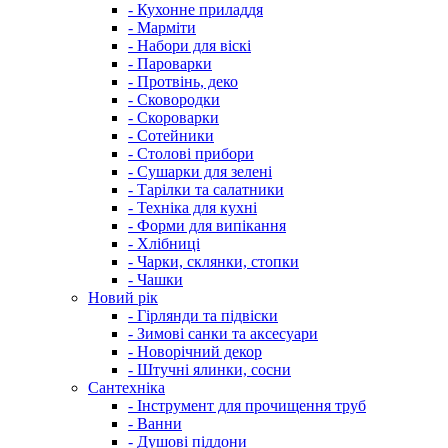
- Кухонне приладдя
- Марміти
- Набори для віскі
- Пароварки
- Протвінь, деко
- Сковородки
- Скороварки
- Сотейники
- Столові прибори
- Сушарки для зелені
- Тарілки та салатники
- Техніка для кухні
- Форми для випікання
- Хлібниці
- Чарки, склянки, стопки
- Чашки
Новий рік
- Гірлянди та підвіски
- Зимові санки та аксесуари
- Новорічний декор
- Штучні ялинки, сосни
Сантехніка
- Інструмент для прочищення труб
- Ванни
- Душові піддони