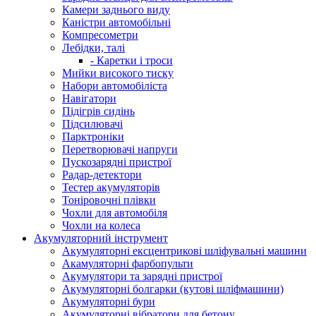
Камери заднього виду
Каністри автомобільні
Компресометри
Лебідки, талі
- Каретки і троси
Мийки високого тиску
Набори автомобіліста
Навігатори
Підігрів сидінь
Підсилювачі
Парктроніки
Перетворювачі напруги
Пускозарядні пристрої
Радар-детектори
Тестер акумуляторів
Тоніровочні плівки
Чохли для автомобіля
Чохли на колеса
Акумуляторний інструмент
Акумуляторні ексцентрикові шліфувальні машини
Акамуляторні фарбопульти
Акумулятори та зарядні пристрої
Акумуляторні болгарки (кутові шліфмашини)
Акумуляторні бури
Акумуляторні вібратори для бетону