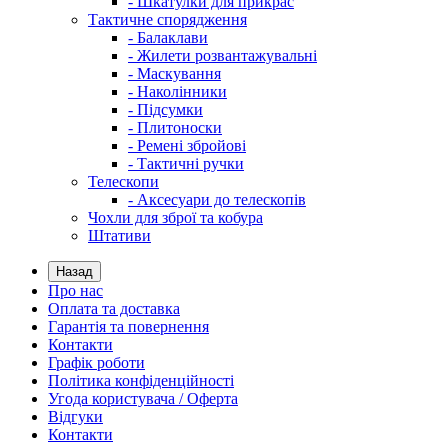
- Шкатулки для прикрас
Тактичне спорядження
- Балаклави
- Жилети розвантажувальні
- Маскування
- Наколінники
- Підсумки
- Плитоноски
- Ремені збройові
- Тактичні ручки
Телескопи
- Аксесуари до телескопів
Чохли для зброї та кобура
Штативи
Назад
Про нас
Оплата та доставка
Гарантія та повернення
Контакти
Графік роботи
Політика конфіденційності
Угода користувача / Оферта
Відгуки
Контакти