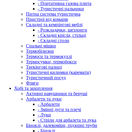
- Портативна газова плита
- Туристичні пальники
Питна система туристична
Пристрої від комарів
Складні та кемпінгові меблі
- Розкладачки, шезлонги
- Складні крісла, стільці
- Складні столи
Спальні мішки
Термобілизни
Термоси та термокухлі
Термосумки, термобокси
Трекінгові палиці
Туристичні килимки (каремати)
Туристичний посуд
Фляги
Хобі та захоплення
Активні навушники та беруші
Арбалети та луки
- Арбалети
- Змінні дуги та плечі
- Луки
- Стріли для арбалета та лука
Біноклі, далекоміри, підзорні труби
- Біноклі