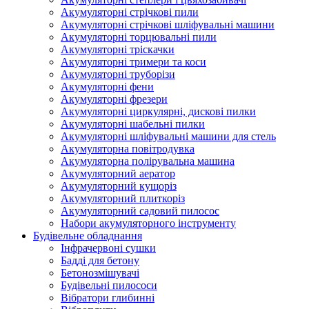
Акумуляторні стрічкові пили
Акумуляторні стрічкові шліфувальні машини
Акумуляторні торцювальні пили
Акумуляторні тріскачки
Акумуляторні тримери та коси
Акумуляторні труборізи
Акумуляторні фени
Акумуляторні фрезери
Акумуляторні циркулярні, дискові пилки
Акумуляторні шабельні пилки
Акумуляторні шліфувальні машини для стель
Акумуляторна повітродувка
Акумуляторна полірувальна машина
Акумуляторний аератор
Акумуляторний кущоріз
Акумуляторний плиткоріз
Акумуляторний садовий пилосос
Набори акумуляторного інструменту
Будівельне обладнання
Інфрачервоні сушки
Бадді для бетону
Бетонозмішувачі
Будівельні пилососи
Вібратори глибинні