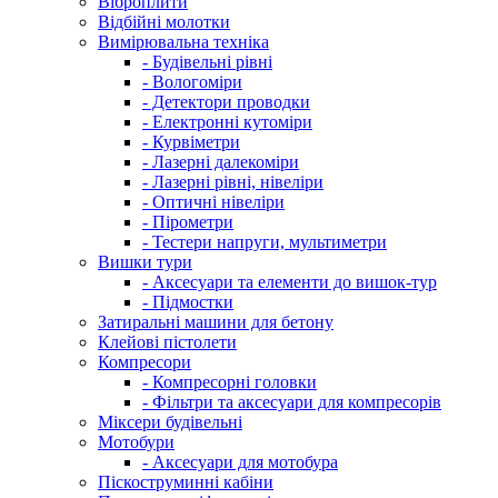
Віброплити
Відбійні молотки
Вимірювальна техніка
- Будівельні рівні
- Вологоміри
- Детектори проводки
- Електронні кутоміри
- Курвіметри
- Лазерні далекоміри
- Лазерні рівні, нівеліри
- Оптичні нівеліри
- Пірометри
- Тестери напруги, мультиметри
Вишки тури
- Аксесуари та елементи до вишок-тур
- Підмостки
Затиральні машини для бетону
Клейові пістолети
Компресори
- Компресорні головки
- Фільтри та аксесуари для компресорів
Міксери будівельні
Мотобури
- Аксесуари для мотобура
Піскоструминні кабіни