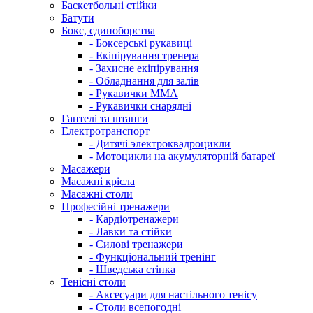
Баскетбольні стійки
Батути
Бокс, єдиноборства
- Боксерські рукавиці
- Екіпірування тренера
- Захисне екіпірування
- Обладнання для залів
- Рукавички ММА
- Рукавички снарядні
Гантелі та штанги
Електротранспорт
- Дитячі электроквадроцикли
- Мотоцикли на акумуляторній батареї
Масажери
Масажні крісла
Масажні столи
Професійні тренажери
- Кардіотренажери
- Лавки та стійки
- Силові тренажери
- Функціональний тренінг
- Шведська стінка
Тенісні столи
- Аксесуари для настільного тенісу
- Столи всепогодні