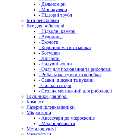
- Дальноміри
- Монокуляри
- Підзорні труби
Біти бейсбольні
Все для риболовлі
- Підводні камери
- Вудилища
- Ехолоти
- Коропові мати та мішки
- Котушки
- Ліпгріпи
- Надувні човни
- Одяг для полювання та риболовлі
- Рибальські сумки та коробки
- Садки, підсаки та кукани
- Сигналізатори
- Столик монтажний для риболовлі
Глушники для зброї
Компаси
Лазерні цілевказівники
Мікроскопи
- Аксесуари до мікроскопів
- Мікропрепарати
Металошукачі
Мультитули