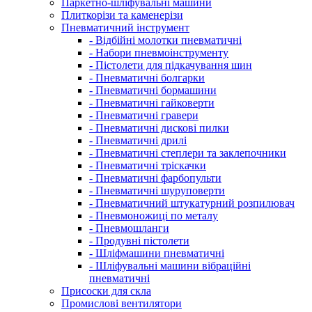
Паркетно-шліфувальні машини
Плиткорізи та каменерізи
Пневматичний інструмент
- Відбійні молотки пневматичні
- Набори пневмоінструменту
- Пістолети для підкачування шин
- Пневматичні болгарки
- Пневматичні бормашини
- Пневматичні гайковерти
- Пневматичні гравери
- Пневматичні дискові пилки
- Пневматичні дрилі
- Пневматичні степлери та заклепочники
- Пневматичні тріскачки
- Пневматичні фарбопульти
- Пневматичні шуруповерти
- Пневматичний штукатурний розпилювач
- Пневмоножиці по металу
- Пневмошланги
- Продувні пістолети
- Шліфмашини пневматичні
- Шліфувальні машини вібраційні
пневматичні
Присоски для скла
Промислові вентилятори