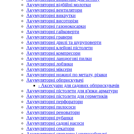
Акумуляторні відбійні молотки
Акумуляторні вентилятори
Акумуляторні викрутки
Акумуляторні висоторізи
Акумуляторні газонокосарки
Акумуляторні гайковерти
Акумуляторні гравери
Акумуляторні дрилі та шуруповерти
Акумуляторні клейові пістолети
Акумуляторні компресори
Акумуляторні ланцюгові пилки
Акумуляторні лобзики
Акумуляторні міксери
Акумуляторні ножиці по металу, різаки
Акумуляторні обприскувачі
- Аксесуари для садових обприскувачів
Акумуляторні пістолети для в'язки арматури
Акумуляторні пістолети для герметиків
Акумуляторні перфоратори
Акумуляторні пилососи
Акумуляторні реноватори
Акумуляторні рубанки
Акумуляторні садові насоси
Акумуляторні секатори
Акумуляторні степлери і цвяхозабивачі