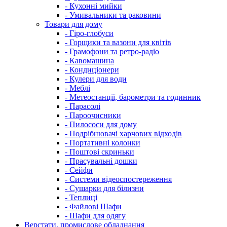
- Кухонні мийки
- Умивальники та раковини
Товари для дому
- Гіро-глобуси
- Горщики та вазони для квітів
- Грамофони та ретро-радіо
- Кавомашина
- Кондиціонери
- Кулери для води
- Меблі
- Метеостанції, барометри та годинник
- Парасолі
- Пароочисники
- Пилососи для дому
- Подрібнювачі харчових відходів
- Портативні колонки
- Поштові скриньки
- Прасувальні дошки
- Сейфи
- Системи відеоспостереження
- Сушарки для білизни
- Теплиці
- Файлові Шафи
- Шафи для одягу
Верстати, промислове обладнання