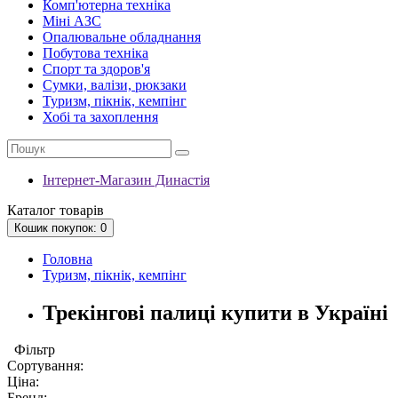
Комп'ютерна техніка
Міні АЗС
Опалювальне обладнання
Побутова техніка
Спорт та здоров'я
Сумки, валізи, рюкзаки
Туризм, пікнік, кемпінг
Хобі та захоплення
Інтернет-Магазин Династія
Каталог
товарів
Кошик
покупок
: 0
Головна
Туризм, пікнік, кемпінг
Трекінгові палиці купити в Україні
Фільтр
Сортування:
Ціна:
Бренд: