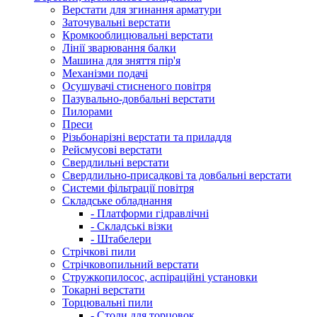
Верстати для згинання арматури
Заточувальні верстати
Кромкооблицювальні верстати
Лінії зварювання балки
Машина для зняття пір'я
Механізми подачі
Осушувачі стисненого повітря
Пазувально-довбальні верстати
Пилорами
Преси
Різьбонарізні верстати та приладдя
Рейсмусові верстати
Свердлильні верстати
Свердлильно-присадкові та довбальні верстати
Системи фільтрації повітря
Складське обладнання
- Платформи гідравлічні
- Складські візки
- Штабелери
Стрічкові пили
Стрічковопильний верстати
Стружкопилосос, аспіраційні установки
Токарні верстати
Торцювальні пили
- Столи для торцовок