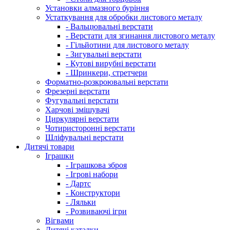
Установки алмазного буріння
Устаткування для обробки листового металу
- Вальцювальні верстати
- Верстати для згинання листового металу
- Гільйотини для листового металу
- Зигувальні верстати
- Кутові вирубні верстати
- Шринкери, стретчери
Форматно-розкроювальні верстати
Фрезерні верстати
Фугувальні верстати
Харчові змішувачі
Циркулярні верстати
Чотиристоронні верстати
Шліфувальні верстати
Дитячі товари
Іграшки
- Іграшкова зброя
- Ігрові набори
- Дартс
- Конструктори
- Ляльки
- Розвиваючі ігри
Вігвами
Дитячі каталки