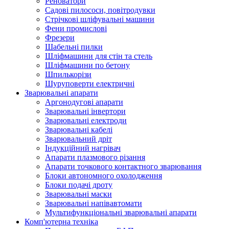
Реноватори
Садові пилососи, повітродувки
Стрічкові шліфувальні машини
Фени промислові
Фрезери
Шабельні пилки
Шліфмашини для стін та стель
Шліфмашини по бетону
Шпилькорізи
Шуруповерти електричні
Зварювальні апарати
Аргонодугові апарати
Зварювальні інвертори
Зварювальні електроди
Зварювальні кабелі
Зварювальний дріт
Індукційний нагрівач
Апарати плазмового різання
Апарати точкового контактного зварювання
Блоки автономного охолодження
Блоки подачі дроту
Зварювальні маски
Зварювальні напівавтомати
Мультифункціональні зварювальні апарати
Комп'ютерна техніка