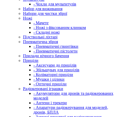
- Чохли для мультитулів
Набор для виживання
Набори для чистки зброї
Ножі
- Мачете
- Ножі з фіксованим клинком
- Складні ножі
Підствольні ліхтарі
Пневматична зброя
- Пневматичні гвинтівки
- Пневматичні пістолети
Прилади нічного бачення
Приціли
- Аксесуари до прицілів
- Збільшувач для прицілів
- Коліматорні приціли
- Мушки і цілики
- Оптичні приціли
Радіокеровані іграшки
- Акумулятори для дронів та радіокерованих
моделей
- Антени і трекери
- Апаратури радіокерування для моделей,
дронів, БПЛА
- Зарядні пристрої для радіокерованих