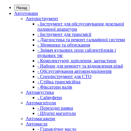
Назад
Автотовари
Автоінструмент
- Інструмент для обслуговування дизельної
паливної апаратури
- Інструмент для трансмісії
- Діагностика та ремонт гальмівної системи
- Зйомники та обтискання
- Знімач кульових опор сайлентблоків і
рульових тяг
- Комплектуючі, кріплення, запчастини
- Набори для ремонту та відновлення різьб
- Обслуговування автокондиціонерів
- Спецінструмент для СТО
- Стійка трансмісійна
- Фіксатори валів
Автоакустика
- Сабвуфери
Автомагнітоли
- Перехідні рамки
- Штатні магнітоли
Автомасажери
Автомасла
- Гідравлічне масло