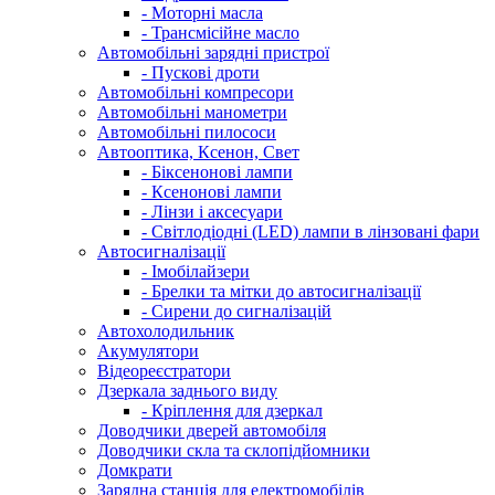
- Моторні масла
- Трансмісійне масло
Автомобільні зарядні пристрої
- Пускові дроти
Автомобільні компресори
Автомобільні манометри
Автомобільні пилососи
Автооптика, Ксенон, Свет
- Біксенонові лампи
- Ксенонові лампи
- Лінзи і аксесуари
- Світлодіодні (LED) лампи в лінзовані фари
Автосигналізації
- Імобілайзери
- Брелки та мітки до автосигналізації
- Сирени до сигналізацій
Автохолодильник
Акумулятори
Відеореєстратори
Дзеркала заднього виду
- Кріплення для дзеркал
Доводчики дверей автомобіля
Доводчики скла та склопідйомники
Домкрати
Зарядна станція для електромобілів