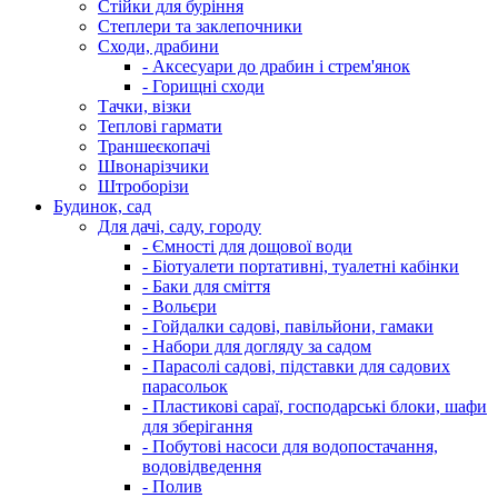
Стійки для буріння
Степлери та заклепочники
Сходи, драбини
- Аксесуари до драбин і стрем'янок
- Горищні сходи
Тачки, візки
Теплові гармати
Траншеєкопачі
Швонарізчики
Штроборізи
Будинок, сад
Для дачі, саду, городу
- Ємності для дощової води
- Біотуалети портативні, туалетні кабінки
- Баки для сміття
- Вольєри
- Гойдалки садові, павільйони, гамаки
- Набори для догляду за садом
- Парасолі садові, підставки для садових
парасольок
- Пластикові сараї, господарські блоки, шафи
для зберігання
- Побутові насоси для водопостачання,
водовідведення
- Полив