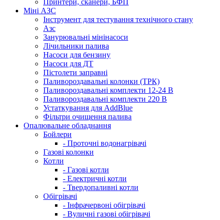
Принтери, сканери, БФП
Міні АЗС
Інструмент для тестування технічного стану
Азс
Занурювальні мінінасоси
Лічильники палива
Насоси для бензину
Насоси для ДТ
Пістолети заправні
Паливороздавальні колонки (ТРК)
Паливороздавальні комплекти 12-24 В
Паливороздавальні комплекти 220 В
Устаткування для AddBlue
Фільтри очищення палива
Опалювальне обладнання
Бойлери
- Проточні водонагрівачі
Газові колонки
Котли
- Газові котли
- Електричні котли
- Твердопаливні котли
Обігрівачі
- Інфрачервоні обігрівачі
- Вуличні газові обігрівачі