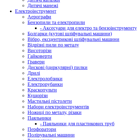
Дитячі манежі
Електроінструмент
Аерографи
Бензопили та електропили
- Аксесуари для електро та бензоінструменту
Болгарки (кутові шліфувальні машини)
Вібро, ексцентрикові шліфувальні машини
Відрізні пили по металу
Висоторізи
Гайковерти
Гравери
Дискові (циркулярні) пилки
Дрилі
Електролобзики
Електрорубанки
Краскопульти
Кущорізи
Мастильні пістолети
Набори електроінструментів
Ножиці по металу, різаки
Паяльники
- Паяльники для пластикових труб
Перфоратори
Полірувальні машини