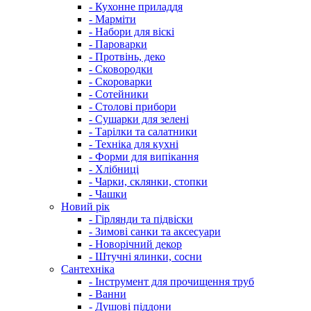
- Кухонне приладдя
- Марміти
- Набори для віскі
- Пароварки
- Протвінь, деко
- Сковородки
- Скороварки
- Сотейники
- Столові прибори
- Сушарки для зелені
- Тарілки та салатники
- Техніка для кухні
- Форми для випікання
- Хлібниці
- Чарки, склянки, стопки
- Чашки
Новий рік
- Гірлянди та підвіски
- Зимові санки та аксесуари
- Новорічний декор
- Штучні ялинки, сосни
Сантехніка
- Інструмент для прочищення труб
- Ванни
- Душові піддони