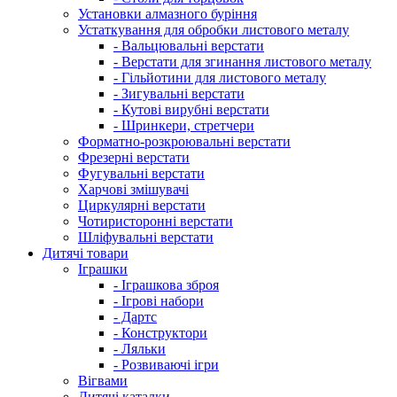
Установки алмазного буріння
Устаткування для обробки листового металу
- Вальцювальні верстати
- Верстати для згинання листового металу
- Гільйотини для листового металу
- Зигувальні верстати
- Кутові вирубні верстати
- Шринкери, стретчери
Форматно-розкроювальні верстати
Фрезерні верстати
Фугувальні верстати
Харчові змішувачі
Циркулярні верстати
Чотиристоронні верстати
Шліфувальні верстати
Дитячі товари
Іграшки
- Іграшкова зброя
- Ігрові набори
- Дартс
- Конструктори
- Ляльки
- Розвиваючі ігри
Вігвами
Дитячі каталки