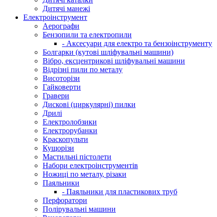
Дитячі манежі
Електроінструмент
Аерографи
Бензопили та електропили
- Аксесуари для електро та бензоінструменту
Болгарки (кутові шліфувальні машини)
Вібро, ексцентрикові шліфувальні машини
Відрізні пили по металу
Висоторізи
Гайковерти
Гравери
Дискові (циркулярні) пилки
Дрилі
Електролобзики
Електрорубанки
Краскопульти
Кущорізи
Мастильні пістолети
Набори електроінструментів
Ножиці по металу, різаки
Паяльники
- Паяльники для пластикових труб
Перфоратори
Полірувальні машини