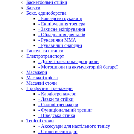
Баскетбольні стійки
Батути
Бокс, єдиноборства
- Боксерські рукавиці
- Екіпірування тренера
- Захисне екіпірування
- Обладнання для залів
- Рукавички ММА
- Рукавички снарядні
Гантелі та штанги
Електротранспорт
- Дитячі электроквадроцикли
- Мотоцикли на акумуляторній батареї
Масажери
Масажні крісла
Масажні столи
Професійні тренажери
- Кардіотренажери
- Лавки та стійки
- Силові тренажери
- Функціональний тренінг
- Шведська стінка
Тенісні столи
- Аксесуари для настільного тенісу
- Столи всепогодні