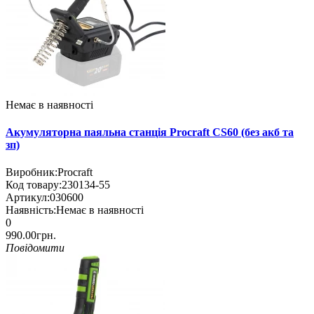
Немає в наявності
Акумуляторна паяльна станція Procraft CS60 (без акб та
зп)
Виробник:
Procraft
Код товару:
230134-55
Артикул:
030600
Наявність:
Немає в наявності
0
990.00грн.
Повідомити