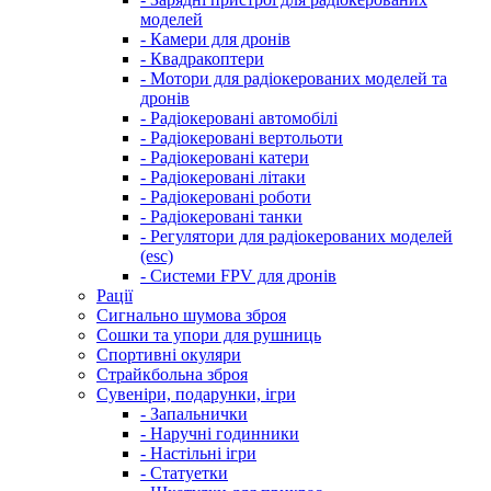
моделей
- Камери для дронів
- Квадракоптери
- Мотори для радіокерованих моделей та
дронів
- Радіокеровані автомобілі
- Радіокеровані вертольоти
- Радіокеровані катери
- Радіокеровані літаки
- Радіокеровані роботи
- Радіокеровані танки
- Регулятори для радіокерованих моделей
(esc)
- Системи FPV для дронів
Рації
Сигнально шумова зброя
Сошки та упори для рушниць
Спортивні окуляри
Страйкбольна зброя
Сувеніри, подарунки, ігри
- Запальнички
- Наручні годинники
- Настільні ігри
- Статуетки