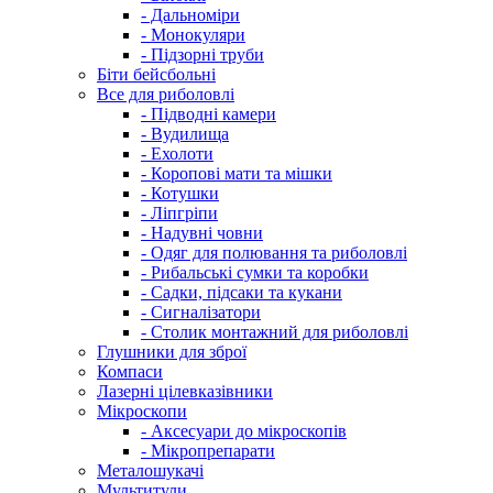
- Дальноміри
- Монокуляри
- Підзорні труби
Біти бейсбольні
Все для риболовлі
- Підводні камери
- Вудилища
- Ехолоти
- Коропові мати та мішки
- Котушки
- Ліпгріпи
- Надувні човни
- Одяг для полювання та риболовлі
- Рибальські сумки та коробки
- Садки, підсаки та кукани
- Сигналізатори
- Столик монтажний для риболовлі
Глушники для зброї
Компаси
Лазерні цілевказівники
Мікроскопи
- Аксесуари до мікроскопів
- Мікропрепарати
Металошукачі
Мультитули