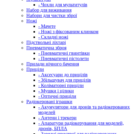
- Чохли для мультитулів
Набор для виживання
Набори для чистки зброї
Ножі
- Мачете
- Ножі з фіксованим клинком
- Складні ножі
Підствольні ліхтарі
Пневматична зброя
- Пневматичні гвинтівки
- Пневматичні пістолети
Прилади нічного бачення
Приціли
- Аксесуари до прицілів
- Збільшувач для прицілів
- Коліматорні приціли
- Мушки і цілики
- Оптичні приціли
Радіокеровані іграшки
- Акумулятори для дронів та радіокерованих
моделей
- Антени і трекери
- Апаратури радіокерування для моделей,
дронів, БПЛА
- Зарядні пристрої для радіокерованих