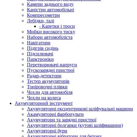
Камери заднього виду
Каністри автомобільні
Компресометри
Лебідки, талі
- Каретки і троси
Мийки високого тиску
Набори автомобіліста
Навігатори
Підігрів сидінь
Підсилювачі
Парктроніки
Перетворювачі напруги
Пускозарядні пристрої
Радар-детектори
Тестер акумуляторів
Тоніровочні плівки
Чохли для автомобіля
Чохли на колеса
Акумуляторний інструмент
Акумуляторні ексцентрикові шліфувальні машини
Акамуляторні фарбопульти
Акумулятори та зарядні пристрої
Акумуляторні болгарки (кутові шліфмашини)
Акумуляторні бури
Акумуляторні вібратори для бетону