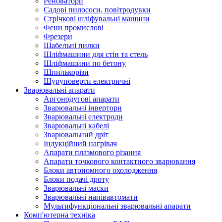
Реноватори
Садові пилососи, повітродувки
Стрічкові шліфувальні машини
Фени промислові
Фрезери
Шабельні пилки
Шліфмашини для стін та стель
Шліфмашини по бетону
Шпилькорізи
Шуруповерти електричні
Зварювальні апарати
Аргонодугові апарати
Зварювальні інвертори
Зварювальні електроди
Зварювальні кабелі
Зварювальний дріт
Індукційний нагрівач
Апарати плазмового різання
Апарати точкового контактного зварювання
Блоки автономного охолодження
Блоки подачі дроту
Зварювальні маски
Зварювальні напівавтомати
Мультифункціональні зварювальні апарати
Комп'ютерна техніка