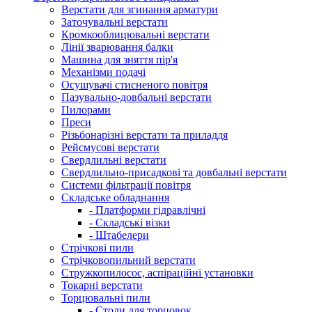
Верстати для згинання арматури
Заточувальні верстати
Кромкооблицювальні верстати
Лінії зварювання балки
Машина для зняття пір'я
Механізми подачі
Осушувачі стисненого повітря
Пазувально-довбальні верстати
Пилорами
Преси
Різьбонарізні верстати та приладдя
Рейсмусові верстати
Свердлильні верстати
Свердлильно-присадкові та довбальні верстати
Системи фільтрації повітря
Складське обладнання
- Платформи гідравлічні
- Складські візки
- Штабелери
Стрічкові пили
Стрічковопильний верстати
Стружкопилосос, аспіраційні установки
Токарні верстати
Торцювальні пили
- Столи для торцовок