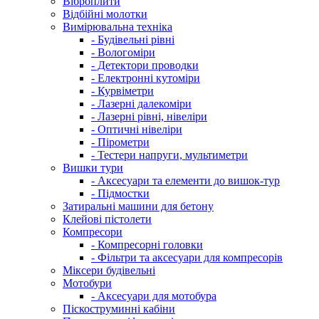
Віброплити
Відбійні молотки
Вимірювальна техніка
- Будівельні рівні
- Вологоміри
- Детектори проводки
- Електронні кутоміри
- Курвіметри
- Лазерні далекоміри
- Лазерні рівні, нівеліри
- Оптичні нівеліри
- Пірометри
- Тестери напруги, мультиметри
Вишки тури
- Аксесуари та елементи до вишок-тур
- Підмостки
Затиральні машини для бетону
Клейові пістолети
Компресори
- Компресорні головки
- Фільтри та аксесуари для компресорів
Міксери будівельні
Мотобури
- Аксесуари для мотобура
Піскоструминні кабіни