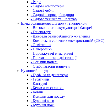
- Радіо
- Садові компостери
- Садові меблі
- Садові огорожі, бордюри
- Садова техніка та інвентар
Електроживлення для дому та квартири
- Високовольтні акумуляторні батареї
- Генератори
- Джерела безперебійного живлення
- Комплекти сонячних електростанцій (СЕС)
- Освітлення
- Павербанки
- Подовжувачі електричні
- Портативні зарядні станції
- Сонячні панелі
- Стабілізатори напруги
Кухонний посуд
- Графіни та декантери
- Гусятниці
- Каструлі
- Келихи та склянки
- Ковші
- Кришки для посуду
- Кухонні ваги
- Кухонні ножі