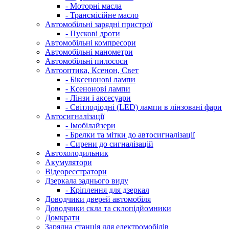
- Моторні масла
- Трансмісійне масло
Автомобільні зарядні пристрої
- Пускові дроти
Автомобільні компресори
Автомобільні манометри
Автомобільні пилососи
Автооптика, Ксенон, Свет
- Біксенонові лампи
- Ксенонові лампи
- Лінзи і аксесуари
- Світлодіодні (LED) лампи в лінзовані фари
Автосигналізації
- Імобілайзери
- Брелки та мітки до автосигналізації
- Сирени до сигналізацій
Автохолодильник
Акумулятори
Відеореєстратори
Дзеркала заднього виду
- Кріплення для дзеркал
Доводчики дверей автомобіля
Доводчики скла та склопідйомники
Домкрати
Зарядна станція для електромобілів