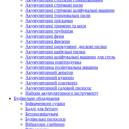
Акумуляторні стрічкові пили
Акумуляторні стрічкові шліфувальні машини
Акумуляторні торцювальні пили
Акумуляторні тріскачки
Акумуляторні тримери та коси
Акумуляторні труборізи
Акумуляторні фени
Акумуляторні фрезери
Акумуляторні циркулярні, дискові пилки
Акумуляторні шабельні пилки
Акумуляторні шліфувальні машини для стель
Акумуляторна повітродувка
Акумуляторна полірувальна машина
Акумуляторний аератор
Акумуляторний кущоріз
Акумуляторний плиткоріз
Акумуляторний садовий пилосос
Набори акумуляторного інструменту
Будівельне обладнання
Інфрачервоні сушки
Бадді для бетону
Бетонозмішувачі
Будівельні пилососи
Вібратори глибинні