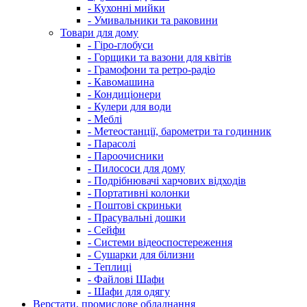
- Кухонні мийки
- Умивальники та раковини
Товари для дому
- Гіро-глобуси
- Горщики та вазони для квітів
- Грамофони та ретро-радіо
- Кавомашина
- Кондиціонери
- Кулери для води
- Меблі
- Метеостанції, барометри та годинник
- Парасолі
- Пароочисники
- Пилососи для дому
- Подрібнювачі харчових відходів
- Портативні колонки
- Поштові скриньки
- Прасувальні дошки
- Сейфи
- Системи відеоспостереження
- Сушарки для білизни
- Теплиці
- Файлові Шафи
- Шафи для одягу
Верстати, промислове обладнання