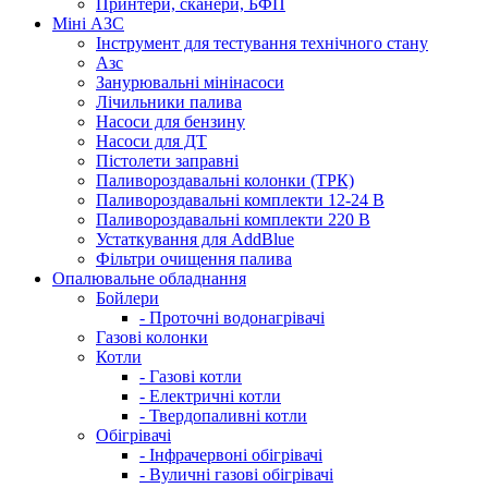
Принтери, сканери, БФП
Міні АЗС
Інструмент для тестування технічного стану
Азс
Занурювальні мінінасоси
Лічильники палива
Насоси для бензину
Насоси для ДТ
Пістолети заправні
Паливороздавальні колонки (ТРК)
Паливороздавальні комплекти 12-24 В
Паливороздавальні комплекти 220 В
Устаткування для AddBlue
Фільтри очищення палива
Опалювальне обладнання
Бойлери
- Проточні водонагрівачі
Газові колонки
Котли
- Газові котли
- Електричні котли
- Твердопаливні котли
Обігрівачі
- Інфрачервоні обігрівачі
- Вуличні газові обігрівачі