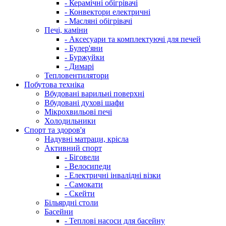
- Керамічні обігрівачі
- Конвектори електричні
- Масляні обігрівачі
Печі, каміни
- Аксесуари та комплектуючі для печей
- Булер'яни
- Буржуйки
- Димарі
Тепловентилятори
Побутова техніка
Вбудовані варильні поверхні
Вбудовані духові шафи
Мікрохвильові печі
Холодильники
Спорт та здоров'я
Надувні матраци, крісла
Активний спорт
- Біговели
- Велосипеди
- Електричні інвалідні візки
- Самокати
- Скейти
Більярдні столи
Басейни
- Теплові насоси для басейну