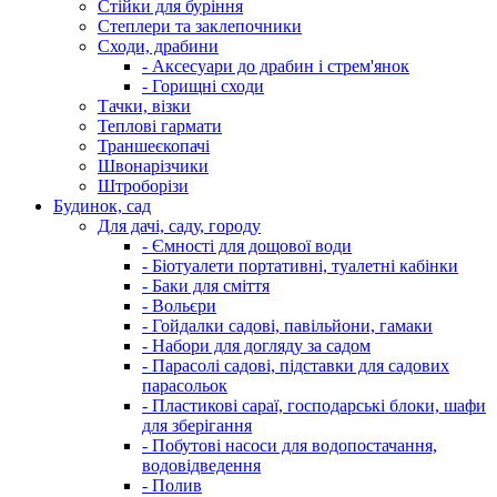
Стійки для буріння
Степлери та заклепочники
Сходи, драбини
- Аксесуари до драбин і стрем'янок
- Горищні сходи
Тачки, візки
Теплові гармати
Траншеєкопачі
Швонарізчики
Штроборізи
Будинок, сад
Для дачі, саду, городу
- Ємності для дощової води
- Біотуалети портативні, туалетні кабінки
- Баки для сміття
- Вольєри
- Гойдалки садові, павільйони, гамаки
- Набори для догляду за садом
- Парасолі садові, підставки для садових
парасольок
- Пластикові сараї, господарські блоки, шафи
для зберігання
- Побутові насоси для водопостачання,
водовідведення
- Полив