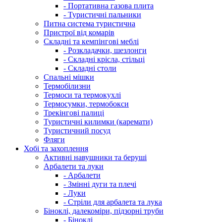
- Портативна газова плита
- Туристичні пальники
Питна система туристична
Пристрої від комарів
Складні та кемпінгові меблі
- Розкладачки, шезлонги
- Складні крісла, стільці
- Складні столи
Спальні мішки
Термобілизни
Термоси та термокухлі
Термосумки, термобокси
Трекінгові палиці
Туристичні килимки (каремати)
Туристичний посуд
Фляги
Хобі та захоплення
Активні навушники та беруші
Арбалети та луки
- Арбалети
- Змінні дуги та плечі
- Луки
- Стріли для арбалета та лука
Біноклі, далекоміри, підзорні труби
- Біноклі