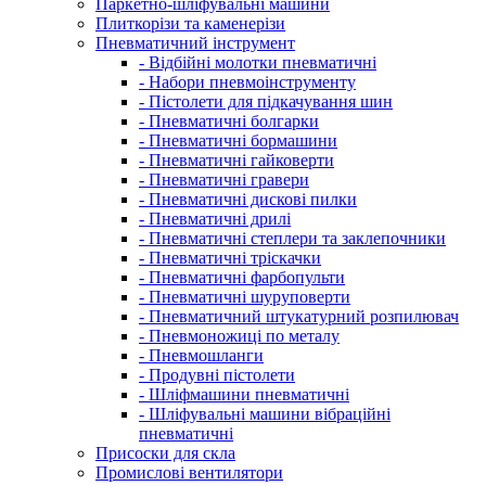
Паркетно-шліфувальні машини
Плиткорізи та каменерізи
Пневматичний інструмент
- Відбійні молотки пневматичні
- Набори пневмоінструменту
- Пістолети для підкачування шин
- Пневматичні болгарки
- Пневматичні бормашини
- Пневматичні гайковерти
- Пневматичні гравери
- Пневматичні дискові пилки
- Пневматичні дрилі
- Пневматичні степлери та заклепочники
- Пневматичні тріскачки
- Пневматичні фарбопульти
- Пневматичні шуруповерти
- Пневматичний штукатурний розпилювач
- Пневмоножиці по металу
- Пневмошланги
- Продувні пістолети
- Шліфмашини пневматичні
- Шліфувальні машини вібраційні
пневматичні
Присоски для скла
Промислові вентилятори