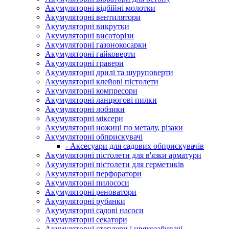
Акумуляторні відбійні молотки
Акумуляторні вентилятори
Акумуляторні викрутки
Акумуляторні висоторізи
Акумуляторні газонокосарки
Акумуляторні гайковерти
Акумуляторні гравери
Акумуляторні дрилі та шуруповерти
Акумуляторні клейові пістолети
Акумуляторні компресори
Акумуляторні ланцюгові пилки
Акумуляторні лобзики
Акумуляторні міксери
Акумуляторні ножиці по металу, різаки
Акумуляторні обприскувачі
- Аксесуари для садових обприскувачів
Акумуляторні пістолети для в'язки арматури
Акумуляторні пістолети для герметиків
Акумуляторні перфоратори
Акумуляторні пилососи
Акумуляторні реноватори
Акумуляторні рубанки
Акумуляторні садові насоси
Акумуляторні секатори
Акумуляторні степлери і цвяхозабивачі