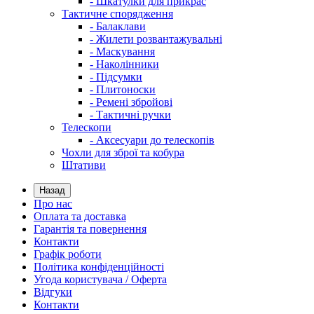
- Шкатулки для прикрас
Тактичне спорядження
- Балаклави
- Жилети розвантажувальні
- Маскування
- Наколінники
- Підсумки
- Плитоноски
- Ремені збройові
- Тактичні ручки
Телескопи
- Аксесуари до телескопів
Чохли для зброї та кобура
Штативи
Назад
Про нас
Оплата та доставка
Гарантія та повернення
Контакти
Графік роботи
Політика конфіденційності
Угода користувача / Оферта
Відгуки
Контакти