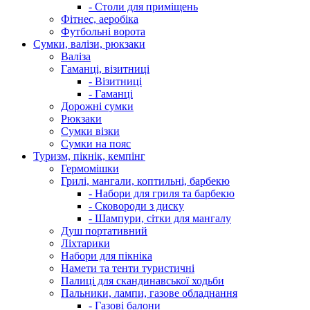
- Столи для приміщень
Фітнес, аеробіка
Футбольні ворота
Сумки, валізи, рюкзаки
Валіза
Гаманці, візитниці
- Візитниці
- Гаманці
Дорожні сумки
Рюкзаки
Сумки візки
Сумки на пояс
Туризм, пікнік, кемпінг
Гермомішки
Грилі, мангали, коптильні, барбекю
- Набори для гриля та барбекю
- Сковороди з диску
- Шампури, сітки для мангалу
Душ портативний
Ліхтарики
Набори для пікніка
Намети та тенти туристичні
Палиці для скандинавської ходьби
Пальники, лампи, газове обладнання
- Газові балони