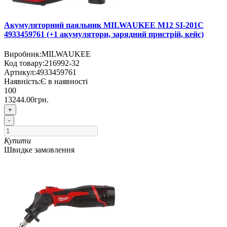
Акумуляторний паяльник MILWAUKEE M12 SI-201C
4933459761 (+1 акумулятори, зарядний пристрій, кейс)
Виробник:
MILWAUKEE
Код товару:
216992-32
Артикул:
4933459761
Наявність:
Є в наявності
100
13244.00грн.
+
-
Купити
Швидке замовлення