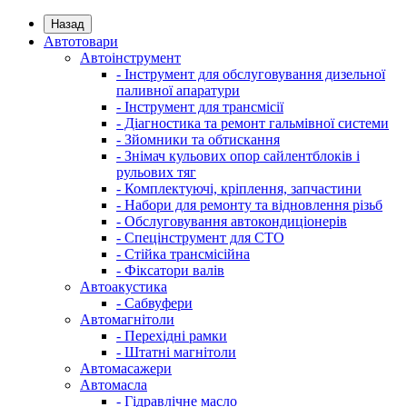
Назад
Автотовари
Автоінструмент
- Інструмент для обслуговування дизельної
паливної апаратури
- Інструмент для трансмісії
- Діагностика та ремонт гальмівної системи
- Зйомники та обтискання
- Знімач кульових опор сайлентблоків і
рульових тяг
- Комплектуючі, кріплення, запчастини
- Набори для ремонту та відновлення різьб
- Обслуговування автокондиціонерів
- Спецінструмент для СТО
- Стійка трансмісійна
- Фіксатори валів
Автоакустика
- Сабвуфери
Автомагнітоли
- Перехідні рамки
- Штатні магнітоли
Автомасажери
Автомасла
- Гідравлічне масло