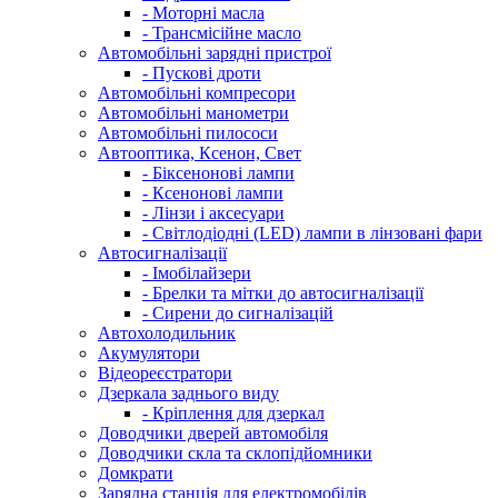
- Моторні масла
- Трансмісійне масло
Автомобільні зарядні пристрої
- Пускові дроти
Автомобільні компресори
Автомобільні манометри
Автомобільні пилососи
Автооптика, Ксенон, Свет
- Біксенонові лампи
- Ксенонові лампи
- Лінзи і аксесуари
- Світлодіодні (LED) лампи в лінзовані фари
Автосигналізації
- Імобілайзери
- Брелки та мітки до автосигналізації
- Сирени до сигналізацій
Автохолодильник
Акумулятори
Відеореєстратори
Дзеркала заднього виду
- Кріплення для дзеркал
Доводчики дверей автомобіля
Доводчики скла та склопідйомники
Домкрати
Зарядна станція для електромобілів