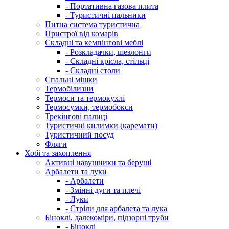
- Портативна газова плита
- Туристичні пальники
Питна система туристична
Пристрої від комарів
Складні та кемпінгові меблі
- Розкладачки, шезлонги
- Складні крісла, стільці
- Складні столи
Спальні мішки
Термобілизни
Термоси та термокухлі
Термосумки, термобокси
Трекінгові палиці
Туристичні килимки (каремати)
Туристичний посуд
Фляги
Хобі та захоплення
Активні навушники та беруші
Арбалети та луки
- Арбалети
- Змінні дуги та плечі
- Луки
- Стріли для арбалета та лука
Біноклі, далекоміри, підзорні труби
- Біноклі