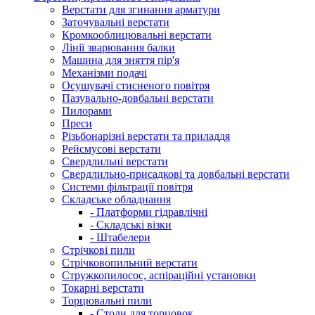
Верстати для згинання арматури
Заточувальні верстати
Кромкооблицювальні верстати
Лінії зварювання балки
Машина для зняття пір'я
Механізми подачі
Осушувачі стисненого повітря
Пазувально-довбальні верстати
Пилорами
Преси
Різьбонарізні верстати та приладдя
Рейсмусові верстати
Свердлильні верстати
Свердлильно-присадкові та довбальні верстати
Системи фільтрації повітря
Складське обладнання
- Платформи гідравлічні
- Складські візки
- Штабелери
Стрічкові пили
Стрічковопильний верстати
Стружкопилосос, аспіраційні установки
Токарні верстати
Торцювальні пили
- Столи для торцовок