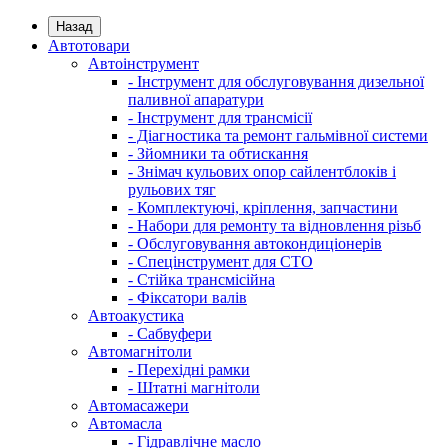
Назад
Автотовари
Автоінструмент
- Інструмент для обслуговування дизельної
паливної апаратури
- Інструмент для трансмісії
- Діагностика та ремонт гальмівної системи
- Зйомники та обтискання
- Знімач кульових опор сайлентблоків і
рульових тяг
- Комплектуючі, кріплення, запчастини
- Набори для ремонту та відновлення різьб
- Обслуговування автокондиціонерів
- Спецінструмент для СТО
- Стійка трансмісійна
- Фіксатори валів
Автоакустика
- Сабвуфери
Автомагнітоли
- Перехідні рамки
- Штатні магнітоли
Автомасажери
Автомасла
- Гідравлічне масло