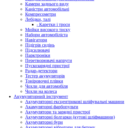
Камери заднього виду
Каністри автомобільні
Компресометри
Лебідки, талі
- Каретки і троси
Мийки високого тиску
Набори автомобіліста
Навігатори
Підігрів сидінь
Підсилювачі
Парктроніки
Перетворювачі напруги
Пускозарядні пристрої
Радар-детектори
Тестер акумуляторів
Тоніровочні плівки
Чохли для автомобіля
Чохли на колеса
Акумуляторний інструмент
Акумуляторні ексцентрикові шліфувальні машини
Акамуляторні фарбопульти
Акумулятори та зарядні пристрої
Акумуляторні болгарки (кутові шліфмашини)
Акумуляторні бури
Акумуляторні вібратори для бетону