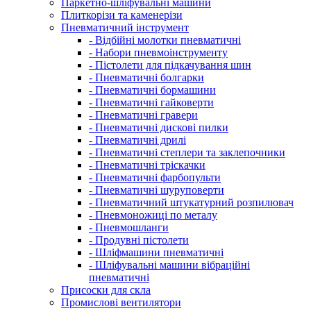
Паркетно-шліфувальні машини
Плиткорізи та каменерізи
Пневматичний інструмент
- Відбійні молотки пневматичні
- Набори пневмоінструменту
- Пістолети для підкачування шин
- Пневматичні болгарки
- Пневматичні бормашини
- Пневматичні гайковерти
- Пневматичні гравери
- Пневматичні дискові пилки
- Пневматичні дрилі
- Пневматичні степлери та заклепочники
- Пневматичні тріскачки
- Пневматичні фарбопульти
- Пневматичні шуруповерти
- Пневматичний штукатурний розпилювач
- Пневмоножиці по металу
- Пневмошланги
- Продувні пістолети
- Шліфмашини пневматичні
- Шліфувальні машини вібраційні
пневматичні
Присоски для скла
Промислові вентилятори