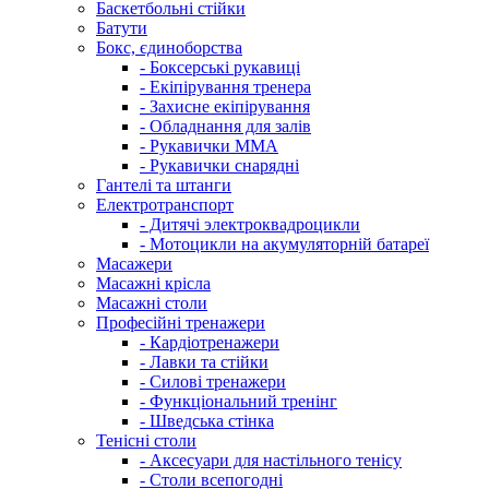
Баскетбольні стійки
Батути
Бокс, єдиноборства
- Боксерські рукавиці
- Екіпірування тренера
- Захисне екіпірування
- Обладнання для залів
- Рукавички ММА
- Рукавички снарядні
Гантелі та штанги
Електротранспорт
- Дитячі электроквадроцикли
- Мотоцикли на акумуляторній батареї
Масажери
Масажні крісла
Масажні столи
Професійні тренажери
- Кардіотренажери
- Лавки та стійки
- Силові тренажери
- Функціональний тренінг
- Шведська стінка
Тенісні столи
- Аксесуари для настільного тенісу
- Столи всепогодні