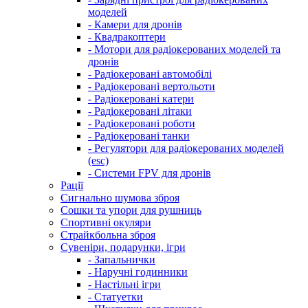
моделей
- Камери для дронів
- Квадракоптери
- Мотори для радіокерованих моделей та
дронів
- Радіокеровані автомобілі
- Радіокеровані вертольоти
- Радіокеровані катери
- Радіокеровані літаки
- Радіокеровані роботи
- Радіокеровані танки
- Регулятори для радіокерованих моделей
(esc)
- Системи FPV для дронів
Рації
Сигнально шумова зброя
Сошки та упори для рушниць
Спортивні окуляри
Страйкбольна зброя
Сувеніри, подарунки, ігри
- Запальнички
- Наручні годинники
- Настільні ігри
- Статуетки