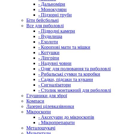
- Дальноміри
- Монокуляри
- Підзорні труби
Біти бейсбольні
Все для риболовлі
- Підводні камери
- Вудилища
- Ехолоти
- Коропові мати та мішки
- Котушки
- Ліпгріпи
- Надувні човни
- Одяг для полювання та риболовлі
- Рибальські сумки та коробки
- Садки, підсаки та кукани
- Сигналізатори
- Столик монтажний для риболовлі
Глушники для зброї
Компаси
Лазерні цілевказівники
Мікроскопи
- Аксесуари до мікроскопів
- Мікропрепарати
Металошукачі
Мультитули