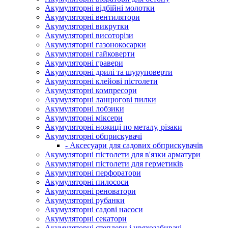
Акумуляторні відбійні молотки
Акумуляторні вентилятори
Акумуляторні викрутки
Акумуляторні висоторізи
Акумуляторні газонокосарки
Акумуляторні гайковерти
Акумуляторні гравери
Акумуляторні дрилі та шуруповерти
Акумуляторні клейові пістолети
Акумуляторні компресори
Акумуляторні ланцюгові пилки
Акумуляторні лобзики
Акумуляторні міксери
Акумуляторні ножиці по металу, різаки
Акумуляторні обприскувачі
- Аксесуари для садових обприскувачів
Акумуляторні пістолети для в'язки арматури
Акумуляторні пістолети для герметиків
Акумуляторні перфоратори
Акумуляторні пилососи
Акумуляторні реноватори
Акумуляторні рубанки
Акумуляторні садові насоси
Акумуляторні секатори
Акумуляторні степлери і цвяхозабивачі