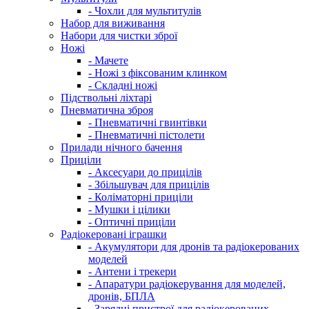
- Чохли для мультитулів
Набор для виживання
Набори для чистки зброї
Ножі
- Мачете
- Ножі з фіксованим клинком
- Складні ножі
Підствольні ліхтарі
Пневматична зброя
- Пневматичні гвинтівки
- Пневматичні пістолети
Прилади нічного бачення
Приціли
- Аксесуари до прицілів
- Збільшувач для прицілів
- Коліматорні приціли
- Мушки і цілики
- Оптичні приціли
Радіокеровані іграшки
- Акумулятори для дронів та радіокерованих
моделей
- Антени і трекери
- Апаратури радіокерування для моделей,
дронів, БПЛА
- Зарядні пристрої для радіокерованих