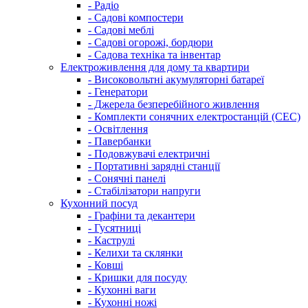
- Радіо
- Садові компостери
- Садові меблі
- Садові огорожі, бордюри
- Садова техніка та інвентар
Електроживлення для дому та квартири
- Високовольтні акумуляторні батареї
- Генератори
- Джерела безперебійного живлення
- Комплекти сонячних електростанцій (СЕС)
- Освітлення
- Павербанки
- Подовжувачі електричні
- Портативні зарядні станції
- Сонячні панелі
- Стабілізатори напруги
Кухонний посуд
- Графіни та декантери
- Гусятниці
- Каструлі
- Келихи та склянки
- Ковші
- Кришки для посуду
- Кухонні ваги
- Кухонні ножі