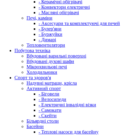
- Керамічні обігрівачі
- Конвектори електричні
- Масляні обігрівачі
Печі, каміни
- Аксесуари та комплектуючі для печей
- Булер'яни
- Буржуйки
- Димарі
Тепловентилятори
Побутова техніка
Вбудовані варильні поверхні
Вбудовані духові шафи
Мікрохвильові печі
Холодильники
Спорт та здоров'я
Надувні матраци, крісла
Активний спорт
- Біговели
- Велосипеди
- Електричні інвалідні візки
- Самокати
- Скейти
Більярдні столи
Басейни
- Теплові насоси для басейну