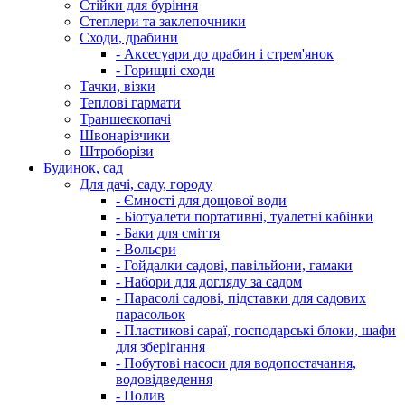
Стійки для буріння
Степлери та заклепочники
Сходи, драбини
- Аксесуари до драбин і стрем'янок
- Горищні сходи
Тачки, візки
Теплові гармати
Траншеєкопачі
Швонарізчики
Штроборізи
Будинок, сад
Для дачі, саду, городу
- Ємності для дощової води
- Біотуалети портативні, туалетні кабінки
- Баки для сміття
- Вольєри
- Гойдалки садові, павільйони, гамаки
- Набори для догляду за садом
- Парасолі садові, підставки для садових
парасольок
- Пластикові сараї, господарські блоки, шафи
для зберігання
- Побутові насоси для водопостачання,
водовідведення
- Полив