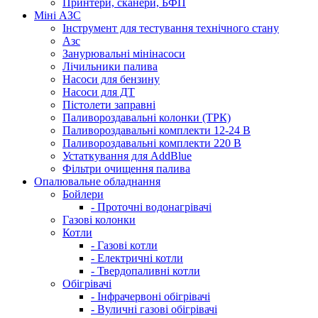
Принтери, сканери, БФП
Міні АЗС
Інструмент для тестування технічного стану
Азс
Занурювальні мінінасоси
Лічильники палива
Насоси для бензину
Насоси для ДТ
Пістолети заправні
Паливороздавальні колонки (ТРК)
Паливороздавальні комплекти 12-24 В
Паливороздавальні комплекти 220 В
Устаткування для AddBlue
Фільтри очищення палива
Опалювальне обладнання
Бойлери
- Проточні водонагрівачі
Газові колонки
Котли
- Газові котли
- Електричні котли
- Твердопаливні котли
Обігрівачі
- Інфрачервоні обігрівачі
- Вуличні газові обігрівачі