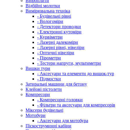
Віброплити
Відбійні молотки
Вимірювальна техніка
- Будівельні рівні
- Вологоміри
- Детектори проводки
- Електронні кутоміри
- Курвіметри
- Лазерні далекоміри
- Лазерні рівні, нівеліри
- Оптичні нівеліри
- Пірометри
- Тестери напруги, мультиметри
Вишки тури
- Аксесуари та елементи до вишок-тур
- Підмостки
Затиральні машини для бетону
Клейові пістолети
Компресори
- Компресорні головки
- Фільтри та аксесуари для компресорів
Міксери будівельні
Мотобури
- Аксесуари для мотобура
Піскоструминні кабіни