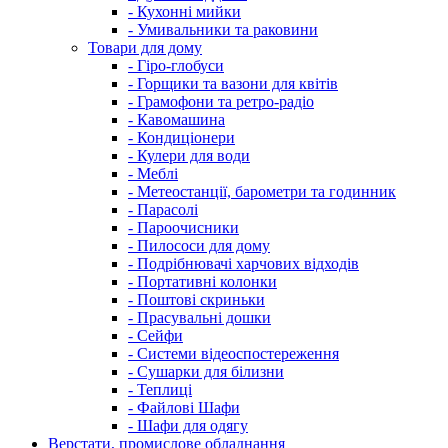
- Кухонні мийки
- Умивальники та раковини
Товари для дому
- Гіро-глобуси
- Горщики та вазони для квітів
- Грамофони та ретро-радіо
- Кавомашина
- Кондиціонери
- Кулери для води
- Меблі
- Метеостанції, барометри та годинник
- Парасолі
- Пароочисники
- Пилососи для дому
- Подрібнювачі харчових відходів
- Портативні колонки
- Поштові скриньки
- Прасувальні дошки
- Сейфи
- Системи відеоспостереження
- Сушарки для білизни
- Теплиці
- Файлові Шафи
- Шафи для одягу
Верстати, промислове обладнання