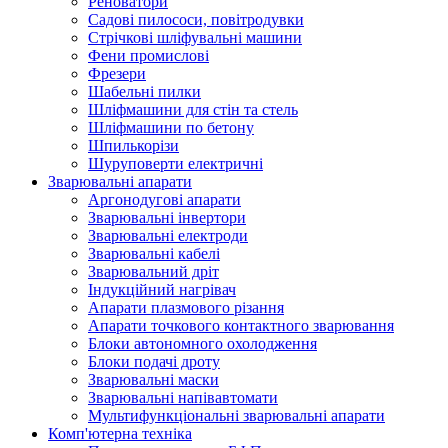
Реноватори
Садові пилососи, повітродувки
Стрічкові шліфувальні машини
Фени промислові
Фрезери
Шабельні пилки
Шліфмашини для стін та стель
Шліфмашини по бетону
Шпилькорізи
Шуруповерти електричні
Зварювальні апарати
Аргонодугові апарати
Зварювальні інвертори
Зварювальні електроди
Зварювальні кабелі
Зварювальний дріт
Індукційний нагрівач
Апарати плазмового різання
Апарати точкового контактного зварювання
Блоки автономного охолодження
Блоки подачі дроту
Зварювальні маски
Зварювальні напівавтомати
Мультифункціональні зварювальні апарати
Комп'ютерна техніка