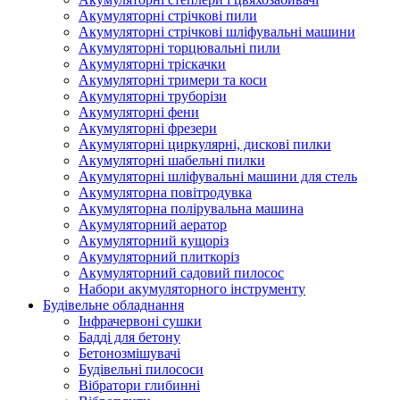
Акумуляторні стрічкові пили
Акумуляторні стрічкові шліфувальні машини
Акумуляторні торцювальні пили
Акумуляторні тріскачки
Акумуляторні тримери та коси
Акумуляторні труборізи
Акумуляторні фени
Акумуляторні фрезери
Акумуляторні циркулярні, дискові пилки
Акумуляторні шабельні пилки
Акумуляторні шліфувальні машини для стель
Акумуляторна повітродувка
Акумуляторна полірувальна машина
Акумуляторний аератор
Акумуляторний кущоріз
Акумуляторний плиткоріз
Акумуляторний садовий пилосос
Набори акумуляторного інструменту
Будівельне обладнання
Інфрачервоні сушки
Бадді для бетону
Бетонозмішувачі
Будівельні пилососи
Вібратори глибинні