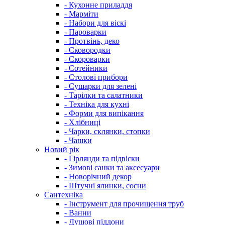
- Кухонне приладдя
- Марміти
- Набори для віскі
- Пароварки
- Протвінь, деко
- Сковородки
- Скороварки
- Сотейники
- Столові прибори
- Сушарки для зелені
- Тарілки та салатники
- Техніка для кухні
- Форми для випікання
- Хлібниці
- Чарки, склянки, стопки
- Чашки
Новий рік
- Гірлянди та підвіски
- Зимові санки та аксесуари
- Новорічний декор
- Штучні ялинки, сосни
Сантехніка
- Інструмент для прочищення труб
- Ванни
- Душові піддони