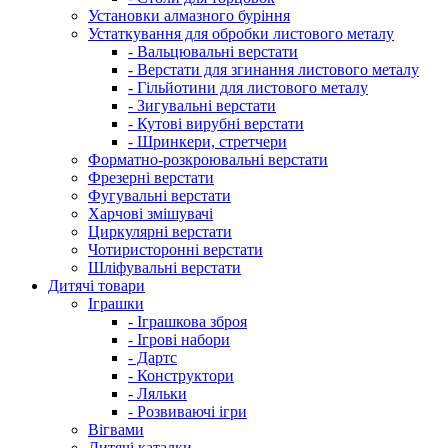
Установки алмазного буріння
Устаткування для обробки листового металу
- Вальцювальні верстати
- Верстати для згинання листового металу
- Гільйотини для листового металу
- Зигувальні верстати
- Кутові вирубні верстати
- Шринкери, стретчери
Форматно-розкроювальні верстати
Фрезерні верстати
Фугувальні верстати
Харчові змішувачі
Циркулярні верстати
Чотиристоронні верстати
Шліфувальні верстати
Дитячі товари
Іграшки
- Іграшкова зброя
- Ігрові набори
- Дартс
- Конструктори
- Ляльки
- Розвиваючі ігри
Вігвами
Дитячі каталки