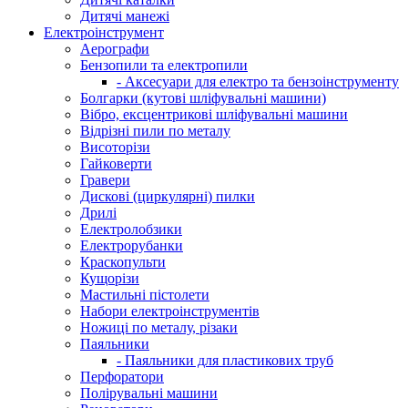
Дитячі манежі
Електроінструмент
Аерографи
Бензопили та електропили
- Аксесуари для електро та бензоінструменту
Болгарки (кутові шліфувальні машини)
Вібро, ексцентрикові шліфувальні машини
Відрізні пили по металу
Висоторізи
Гайковерти
Гравери
Дискові (циркулярні) пилки
Дрилі
Електролобзики
Електрорубанки
Краскопульти
Кущорізи
Мастильні пістолети
Набори електроінструментів
Ножиці по металу, різаки
Паяльники
- Паяльники для пластикових труб
Перфоратори
Полірувальні машини