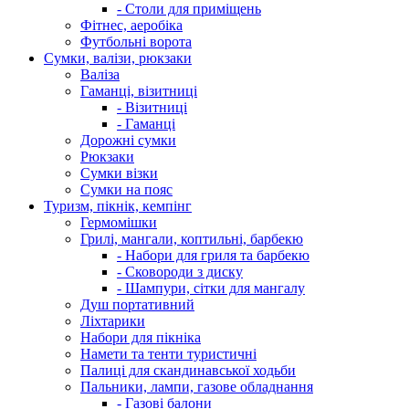
- Столи для приміщень
Фітнес, аеробіка
Футбольні ворота
Сумки, валізи, рюкзаки
Валіза
Гаманці, візитниці
- Візитниці
- Гаманці
Дорожні сумки
Рюкзаки
Сумки візки
Сумки на пояс
Туризм, пікнік, кемпінг
Гермомішки
Грилі, мангали, коптильні, барбекю
- Набори для гриля та барбекю
- Сковороди з диску
- Шампури, сітки для мангалу
Душ портативний
Ліхтарики
Набори для пікніка
Намети та тенти туристичні
Палиці для скандинавської ходьби
Пальники, лампи, газове обладнання
- Газові балони