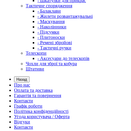
- Шкатулки для прикрас
Тактичне спорядження
- Балаклави
- Жилети розвантажувальні
- Маскування
- Наколінники
- Підсумки
- Плитоноски
- Ремені збройові
- Тактичні ручки
Телескопи
- Аксесуари до телескопів
Чохли для зброї та кобура
Штативи
Назад
Про нас
Оплата та доставка
Гарантія та повернення
Контакти
Графік роботи
Політика конфіденційності
Угода користувача / Оферта
Відгуки
Контакти