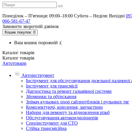
Понеділок – П'ятниця: 09:00–18:00
Субота – Неділя: Вихідні
09
066-581-67-47
Замовити зворотній дзвінок
Кошик
покупок
: 0
Ваш кошик порожній :(
Каталог
товарів
Каталог
товарів
Автотовари
Автоінструмент
Інструмент для обслуговування дизельної паливної
Інструмент для трансмісії
Діагностика та ремонт гальмівної системи
Зйомники та обтискання
Знімач кульових опор сайлентблоків і рульових тяг
Комплектуючі, кріплення, запчастини
Набори для ремонту та відновлення різьб
Обслуговування автокондиціонерів
Спецінструмент для СТО
Стійка трансмісійна