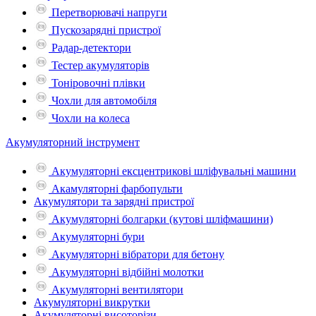
Перетворювачі напруги
Пускозарядні пристрої
Радар-детектори
Тестер акумуляторів
Тоніровочні плівки
Чохли для автомобіля
Чохли на колеса
Акумуляторний інструмент
Акумуляторні ексцентрикові шліфувальні машини
Акамуляторні фарбопульти
Акумулятори та зарядні пристрої
Акумуляторні болгарки (кутові шліфмашини)
Акумуляторні бури
Акумуляторні вібратори для бетону
Акумуляторні відбійні молотки
Акумуляторні вентилятори
Акумуляторні викрутки
Акумуляторні висоторізи