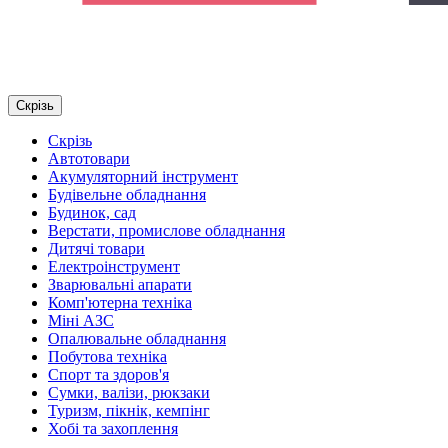
Скрізь
Скрізь
Автотовари
Акумуляторний інструмент
Будівельне обладнання
Будинок, сад
Верстати, промислове обладнання
Дитячі товари
Електроінструмент
Зварювальні апарати
Комп'ютерна техніка
Міні АЗС
Опалювальне обладнання
Побутова техніка
Спорт та здоров'я
Сумки, валізи, рюкзаки
Туризм, пікнік, кемпінг
Хобі та захоплення