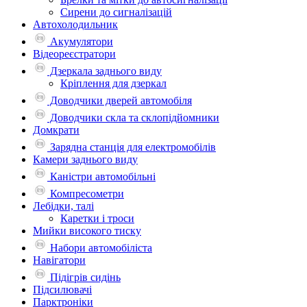
Сирени до сигналізацій
Автохолодильник
Акумулятори
Відеореєстратори
Дзеркала заднього виду
Кріплення для дзеркал
Доводчики дверей автомобіля
Доводчики скла та склопідйомники
Домкрати
Зарядна станція для електромобілів
Камери заднього виду
Каністри автомобільні
Компресометри
Лебідки, талі
Каретки і троси
Мийки високого тиску
Набори автомобіліста
Навігатори
Підігрів сидінь
Підсилювачі
Парктроніки