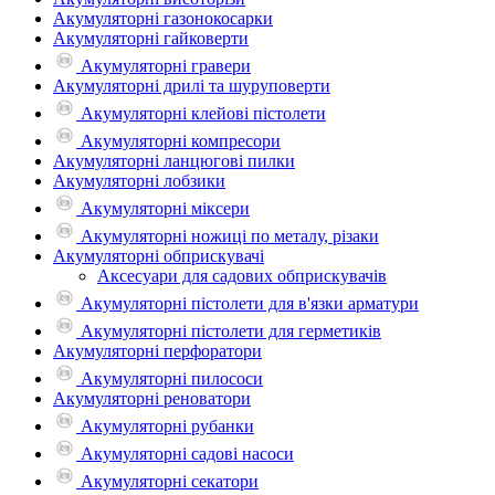
Акумуляторні газонокосарки
Акумуляторні гайковерти
Акумуляторні гравери
Акумуляторні дрилі та шуруповерти
Акумуляторні клейові пістолети
Акумуляторні компресори
Акумуляторні ланцюгові пилки
Акумуляторні лобзики
Акумуляторні міксери
Акумуляторні ножиці по металу, різаки
Акумуляторні обприскувачі
Аксесуари для садових обприскувачів
Акумуляторні пістолети для в'язки арматури
Акумуляторні пістолети для герметиків
Акумуляторні перфоратори
Акумуляторні пилососи
Акумуляторні реноватори
Акумуляторні рубанки
Акумуляторні садові насоси
Акумуляторні секатори