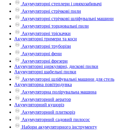
Акумуляторні степлери і цвяхозабивачі
Акумуляторні стрічкові пили
Акумуляторні стрічкові шліфувальні машини
Акумуляторні торцювальні пили
Акумуляторні тріскачки
Акумуляторні тримери та коси
Акумуляторні труборізи
Акумуляторні фени
Акумуляторні фрезери
Акумуляторні циркулярні, дискові пилки
Акумуляторні шабельні пилки
Акумуляторні шліфувальні машини для стель
Акумуляторна повітродувка
Акумуляторна полірувальна машина
Акумуляторний аератор
Акумуляторний кущоріз
Акумуляторний плиткоріз
Акумуляторний садовий пилосос
Набори акумуляторного інструменту