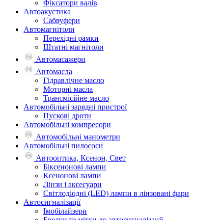
Фіксатори валів
Автоакустика
Сабвуфери
Автомагнітоли
Перехідні рамки
Штатні магнітоли
Автомасажери
Автомасла
Гідравлічне масло
Моторні масла
Трансмісійне масло
Автомобільні зарядні пристрої
Пускові дроти
Автомобільні компресори
Автомобільні манометри
Автомобільні пилососи
Автооптика, Ксенон, Свет
Біксенонові лампи
Ксенонові лампи
Лінзи і аксесуари
Світлодіодні (LED) лампи в лінзовані фари
Автосигналізації
Імобілайзери
Брелки та мітки до автосигналізації