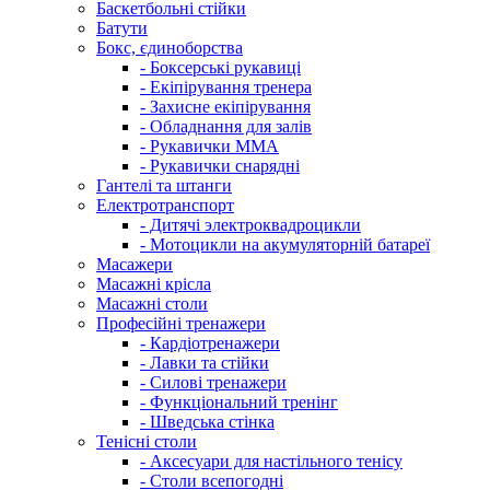
Баскетбольні стійки
Батути
Бокс, єдиноборства
- Боксерські рукавиці
- Екіпірування тренера
- Захисне екіпірування
- Обладнання для залів
- Рукавички ММА
- Рукавички снарядні
Гантелі та штанги
Електротранспорт
- Дитячі электроквадроцикли
- Мотоцикли на акумуляторній батареї
Масажери
Масажні крісла
Масажні столи
Професійні тренажери
- Кардіотренажери
- Лавки та стійки
- Силові тренажери
- Функціональний тренінг
- Шведська стінка
Тенісні столи
- Аксесуари для настільного тенісу
- Столи всепогодні