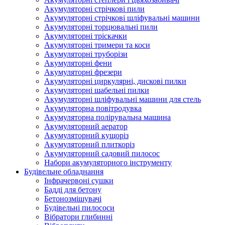
Акумуляторні стрічкові пили
Акумуляторні стрічкові шліфувальні машини
Акумуляторні торцювальні пили
Акумуляторні тріскачки
Акумуляторні тримери та коси
Акумуляторні труборізи
Акумуляторні фени
Акумуляторні фрезери
Акумуляторні циркулярні, дискові пилки
Акумуляторні шабельні пилки
Акумуляторні шліфувальні машини для стель
Акумуляторна повітродувка
Акумуляторна полірувальна машина
Акумуляторний аератор
Акумуляторний кущоріз
Акумуляторний плиткоріз
Акумуляторний садовий пилосос
Набори акумуляторного інструменту
Будівельне обладнання
Інфрачервоні сушки
Бадді для бетону
Бетонозмішувачі
Будівельні пилососи
Вібратори глибинні