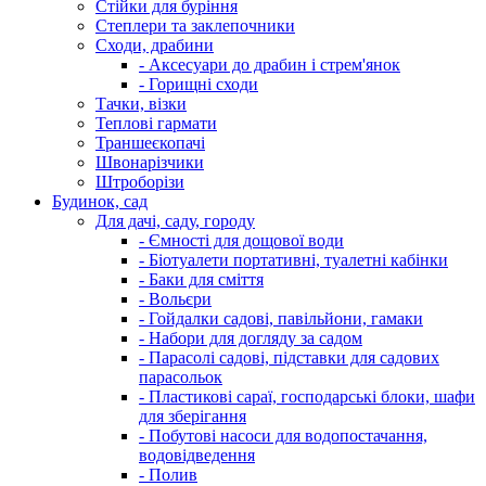
Стійки для буріння
Степлери та заклепочники
Сходи, драбини
- Аксесуари до драбин і стрем'янок
- Горищні сходи
Тачки, візки
Теплові гармати
Траншеєкопачі
Швонарізчики
Штроборізи
Будинок, сад
Для дачі, саду, городу
- Ємності для дощової води
- Біотуалети портативні, туалетні кабінки
- Баки для сміття
- Вольєри
- Гойдалки садові, павільйони, гамаки
- Набори для догляду за садом
- Парасолі садові, підставки для садових
парасольок
- Пластикові сараї, господарські блоки, шафи
для зберігання
- Побутові насоси для водопостачання,
водовідведення
- Полив