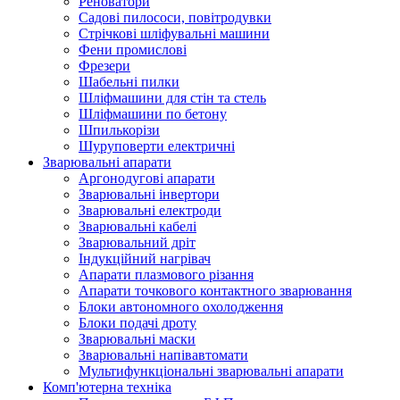
Реноватори
Садові пилососи, повітродувки
Стрічкові шліфувальні машини
Фени промислові
Фрезери
Шабельні пилки
Шліфмашини для стін та стель
Шліфмашини по бетону
Шпилькорізи
Шуруповерти електричні
Зварювальні апарати
Аргонодугові апарати
Зварювальні інвертори
Зварювальні електроди
Зварювальні кабелі
Зварювальний дріт
Індукційний нагрівач
Апарати плазмового різання
Апарати точкового контактного зварювання
Блоки автономного охолодження
Блоки подачі дроту
Зварювальні маски
Зварювальні напівавтомати
Мультифункціональні зварювальні апарати
Комп'ютерна техніка