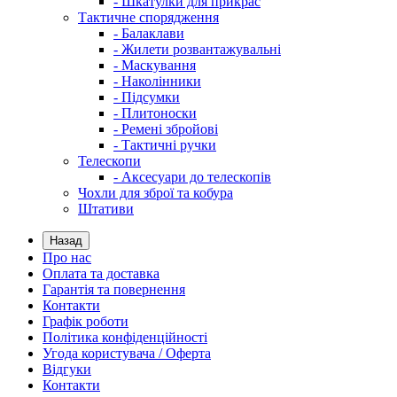
- Шкатулки для прикрас
Тактичне спорядження
- Балаклави
- Жилети розвантажувальні
- Маскування
- Наколінники
- Підсумки
- Плитоноски
- Ремені збройові
- Тактичні ручки
Телескопи
- Аксесуари до телескопів
Чохли для зброї та кобура
Штативи
Назад
Про нас
Оплата та доставка
Гарантія та повернення
Контакти
Графік роботи
Політика конфіденційності
Угода користувача / Оферта
Відгуки
Контакти