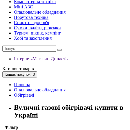
Комп'ютерна техніка
Міні АЗС
Опалювальне обладнання
Побутова техніка
Спорт та здоров'я
Сумки, валізи, рюкзаки
Туризм, пікнік, кемпінг
Хобі та захоплення
Інтернет-Магазин Династія
Каталог
товарів
Кошик
покупок
: 0
Головна
Опалювальне обладнання
Обігрівачі
Вуличні газові обігрівачі купити в
Україні
Фільтр