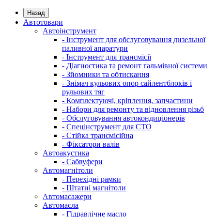
Назад
Автотовари
Автоінструмент
- Інструмент для обслуговування дизельної
паливної апаратури
- Інструмент для трансмісії
- Діагностика та ремонт гальмівної системи
- Зйомники та обтискання
- Знімач кульових опор сайлентблоків і
рульових тяг
- Комплектуючі, кріплення, запчастини
- Набори для ремонту та відновлення різьб
- Обслуговування автокондиціонерів
- Спецінструмент для СТО
- Стійка трансмісійна
- Фіксатори валів
Автоакустика
- Сабвуфери
Автомагнітоли
- Перехідні рамки
- Штатні магнітоли
Автомасажери
Автомасла
- Гідравлічне масло