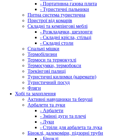
- Портативна газова плита
- Туристичні пальники
Питна система туристична
Пристрої від комарів
Складні та кемпінгові меблі
- Розкладачки, шезлонги
- Складні крісла, стільці
- Складні столи
Спальні мішки
Термобілизни
Термоси та термокухлі
Термосумки, термобокси
Трекінгові палиці
Туристичні килимки (каремати)
Туристичний посуд
Фляги
Хобі та захоплення
Активні навушники та беруші
Арбалети та луки
- Арбалети
- Змінні дуги та плечі
- Луки
- Стріли для арбалета та лука
Біноклі, далекоміри, підзорні труби
- Біноклі