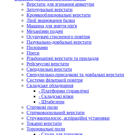
Верстати для згинання арматури
Заточувальні верстати
Кромкооблицювальні верстати
Лінії зварювання балки
Машина для зняття пір'я
Механізми подачі
Осушувачі стисненого повітря
Пазувально-довбальні верстати
Пилорами
Преси
Різьбонарізні верстати та приладдя
Рейсмусові верстати
Свердлильні верстати
Свердлильно-присадкові та довбальні верстати
Системи фільтрації повітря
Складське обладнання
- Платформи гідравлічні
- Складські візки
- Штабелери
Стрічкові пили
Стрічковопильний верстати
Стружкопилосос, аспіраційні установки
Токарні верстати
Торцювальні пили
- Столи для торцовок