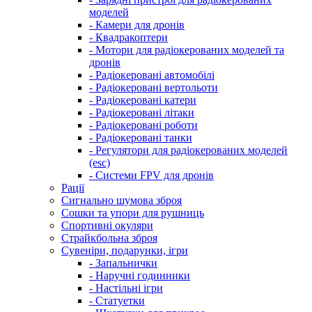
моделей
- Камери для дронів
- Квадракоптери
- Мотори для радіокерованих моделей та
дронів
- Радіокеровані автомобілі
- Радіокеровані вертольоти
- Радіокеровані катери
- Радіокеровані літаки
- Радіокеровані роботи
- Радіокеровані танки
- Регулятори для радіокерованих моделей
(esc)
- Системи FPV для дронів
Рації
Сигнально шумова зброя
Сошки та упори для рушниць
Спортивні окуляри
Страйкбольна зброя
Сувеніри, подарунки, ігри
- Запальнички
- Наручні годинники
- Настільні ігри
- Статуетки