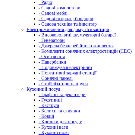
- Радіо
- Садові компостери
- Садові меблі
- Садові огорожі, бордюри
- Садова техніка та інвентар
Електроживлення для дому та квартири
- Високовольтні акумуляторні батареї
- Генератори
- Джерела безперебійного живлення
- Комплекти сонячних електростанцій (СЕС)
- Освітлення
- Павербанки
- Подовжувачі електричні
- Портативні зарядні станції
- Сонячні панелі
- Стабілізатори напруги
Кухонний посуд
- Графіни та декантери
- Гусятниці
- Каструлі
- Келихи та склянки
- Ковші
- Кришки для посуду
- Кухонні ваги
- Кухонні ножі