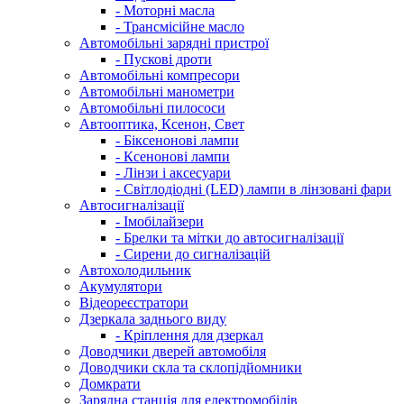
- Моторні масла
- Трансмісійне масло
Автомобільні зарядні пристрої
- Пускові дроти
Автомобільні компресори
Автомобільні манометри
Автомобільні пилососи
Автооптика, Ксенон, Свет
- Біксенонові лампи
- Ксенонові лампи
- Лінзи і аксесуари
- Світлодіодні (LED) лампи в лінзовані фари
Автосигналізації
- Імобілайзери
- Брелки та мітки до автосигналізації
- Сирени до сигналізацій
Автохолодильник
Акумулятори
Відеореєстратори
Дзеркала заднього виду
- Кріплення для дзеркал
Доводчики дверей автомобіля
Доводчики скла та склопідйомники
Домкрати
Зарядна станція для електромобілів