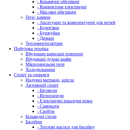
- Керамічні обігрівачі
- Конвектори електричні
- Масляні обігрівачі
Печі, каміни
- Аксесуари та комплектуючі для печей
- Булер'яни
- Буржуйки
- Димарі
Тепловентилятори
Побутова техніка
Вбудовані варильні поверхні
Вбудовані духові шафи
Мікрохвильові печі
Холодильники
Спорт та здоров'я
Надувні матраци, крісла
Активний спорт
- Біговели
- Велосипеди
- Електричні інвалідні візки
- Самокати
- Скейти
Більярдні столи
Басейни
- Теплові насоси для басейну