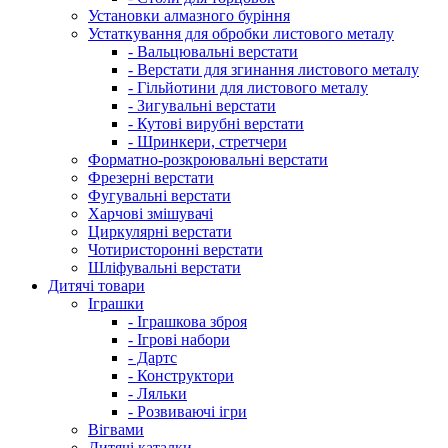
Установки алмазного буріння
Устаткування для обробки листового металу
- Вальцювальні верстати
- Верстати для згинання листового металу
- Гільйотини для листового металу
- Зигувальні верстати
- Кутові вирубні верстати
- Шринкери, стретчери
Форматно-розкроювальні верстати
Фрезерні верстати
Фугувальні верстати
Харчові змішувачі
Циркулярні верстати
Чотиристоронні верстати
Шліфувальні верстати
Дитячі товари
Іграшки
- Іграшкова зброя
- Ігрові набори
- Дартс
- Конструктори
- Ляльки
- Розвиваючі ігри
Вігвами
Дитячі каталки