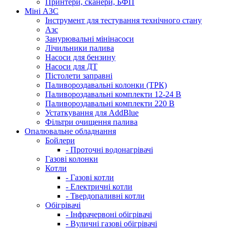
Принтери, сканери, БФП
Міні АЗС
Інструмент для тестування технічного стану
Азс
Занурювальні мінінасоси
Лічильники палива
Насоси для бензину
Насоси для ДТ
Пістолети заправні
Паливороздавальні колонки (ТРК)
Паливороздавальні комплекти 12-24 В
Паливороздавальні комплекти 220 В
Устаткування для AddBlue
Фільтри очищення палива
Опалювальне обладнання
Бойлери
- Проточні водонагрівачі
Газові колонки
Котли
- Газові котли
- Електричні котли
- Твердопаливні котли
Обігрівачі
- Інфрачервоні обігрівачі
- Вуличні газові обігрівачі