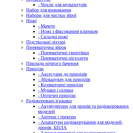
- Чохли для мультитулів
Набор для виживання
Набори для чистки зброї
Ножі
- Мачете
- Ножі з фіксованим клинком
- Складні ножі
Підствольні ліхтарі
Пневматична зброя
- Пневматичні гвинтівки
- Пневматичні пістолети
Прилади нічного бачення
Приціли
- Аксесуари до прицілів
- Збільшувач для прицілів
- Коліматорні приціли
- Мушки і цілики
- Оптичні приціли
Радіокеровані іграшки
- Акумулятори для дронів та радіокерованих
моделей
- Антени і трекери
- Апаратури радіокерування для моделей,
дронів, БПЛА
- Зарядні пристрої для радіокерованих