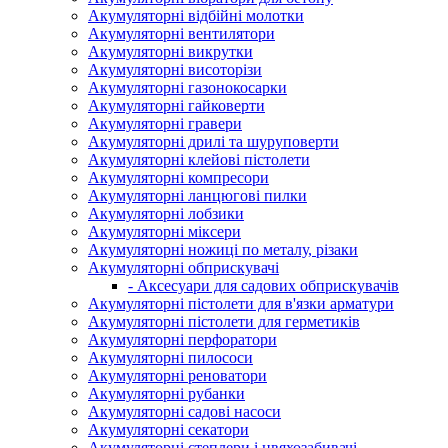
Акумуляторні відбійні молотки
Акумуляторні вентилятори
Акумуляторні викрутки
Акумуляторні висоторізи
Акумуляторні газонокосарки
Акумуляторні гайковерти
Акумуляторні гравери
Акумуляторні дрилі та шуруповерти
Акумуляторні клейові пістолети
Акумуляторні компресори
Акумуляторні ланцюгові пилки
Акумуляторні лобзики
Акумуляторні міксери
Акумуляторні ножиці по металу, різаки
Акумуляторні обприскувачі
- Аксесуари для садових обприскувачів
Акумуляторні пістолети для в'язки арматури
Акумуляторні пістолети для герметиків
Акумуляторні перфоратори
Акумуляторні пилососи
Акумуляторні реноватори
Акумуляторні рубанки
Акумуляторні садові насоси
Акумуляторні секатори
Акумуляторні степлери і цвяхозабивачі