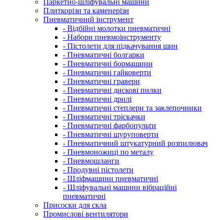
Паркетно-шліфувальні машини
Плиткорізи та каменерізи
Пневматичний інструмент
- Відбійні молотки пневматичні
- Набори пневмоінструменту
- Пістолети для підкачування шин
- Пневматичні болгарки
- Пневматичні бормашини
- Пневматичні гайковерти
- Пневматичні гравери
- Пневматичні дискові пилки
- Пневматичні дрилі
- Пневматичні степлери та заклепочники
- Пневматичні тріскачки
- Пневматичні фарбопульти
- Пневматичні шуруповерти
- Пневматичний штукатурний розпилювач
- Пневмоножиці по металу
- Пневмошланги
- Продувні пістолети
- Шліфмашини пневматичні
- Шліфувальні машини вібраційні
пневматичні
Присоски для скла
Промислові вентилятори