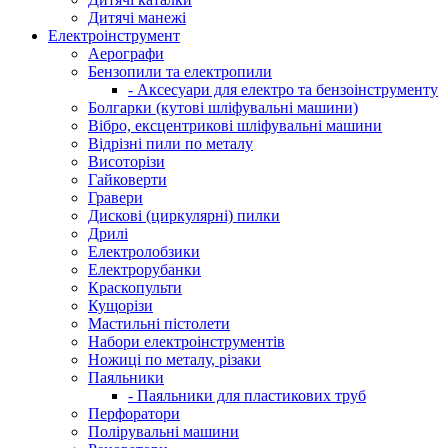
Дитячі манежі
Електроінструмент
Аерографи
Бензопили та електропили
- Аксесуари для електро та бензоінструменту
Болгарки (кутові шліфувальні машини)
Вібро, ексцентрикові шліфувальні машини
Відрізні пили по металу
Висоторізи
Гайковерти
Гравери
Дискові (циркулярні) пилки
Дрилі
Електролобзики
Електрорубанки
Краскопульти
Кущорізи
Мастильні пістолети
Набори електроінструментів
Ножиці по металу, різаки
Паяльники
- Паяльники для пластикових труб
Перфоратори
Полірувальні машини