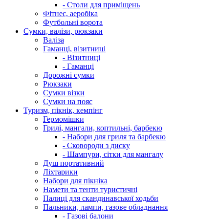
- Столи для приміщень
Фітнес, аеробіка
Футбольні ворота
Сумки, валізи, рюкзаки
Валіза
Гаманці, візитниці
- Візитниці
- Гаманці
Дорожні сумки
Рюкзаки
Сумки візки
Сумки на пояс
Туризм, пікнік, кемпінг
Гермомішки
Грилі, мангали, коптильні, барбекю
- Набори для гриля та барбекю
- Сковороди з диску
- Шампури, сітки для мангалу
Душ портативний
Ліхтарики
Набори для пікніка
Намети та тенти туристичні
Палиці для скандинавської ходьби
Пальники, лампи, газове обладнання
- Газові балони