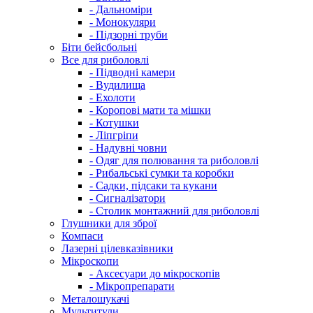
- Дальноміри
- Монокуляри
- Підзорні труби
Біти бейсбольні
Все для риболовлі
- Підводні камери
- Вудилища
- Ехолоти
- Коропові мати та мішки
- Котушки
- Ліпгріпи
- Надувні човни
- Одяг для полювання та риболовлі
- Рибальські сумки та коробки
- Садки, підсаки та кукани
- Сигналізатори
- Столик монтажний для риболовлі
Глушники для зброї
Компаси
Лазерні цілевказівники
Мікроскопи
- Аксесуари до мікроскопів
- Мікропрепарати
Металошукачі
Мультитули