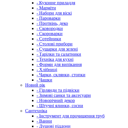
- Кухонне приладдя
- Марміти
- Набори для віскі
- Пароварки
- Протвінь, деко
- Сковородки
- Скороварки
- Сотейники
- Столові прибори
- Сушарки для зелені
- Тарілки та салатники
- Техніка для кухні
- Форми для випікання
- Хлібниці
- Чарки, склянки, стопки
- Чашки
Новий рік
- Гірлянди та підвіски
- Зимові санки та аксесуари
- Новорічний декор
- Штучні ялинки, сосни
Сантехніка
- Інструмент для прочищення труб
- Ванни
- Душові піддони