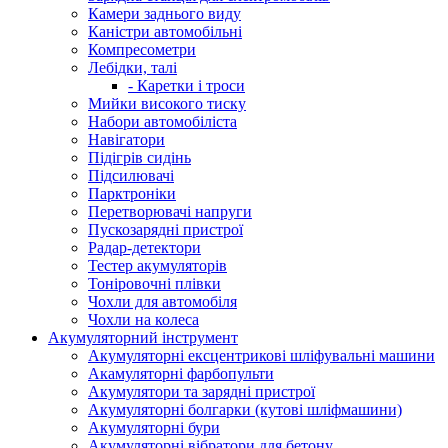
Камери заднього виду
Каністри автомобільні
Компресометри
Лебідки, талі
- Каретки і троси
Мийки високого тиску
Набори автомобіліста
Навігатори
Підігрів сидінь
Підсилювачі
Парктроніки
Перетворювачі напруги
Пускозарядні пристрої
Радар-детектори
Тестер акумуляторів
Тоніровочні плівки
Чохли для автомобіля
Чохли на колеса
Акумуляторний інструмент
Акумуляторні ексцентрикові шліфувальні машини
Акамуляторні фарбопульти
Акумулятори та зарядні пристрої
Акумуляторні болгарки (кутові шліфмашини)
Акумуляторні бури
Акумуляторні вібратори для бетону