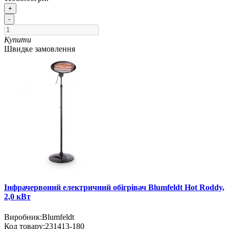
+
-
Купити
Швидке замовлення
Інфрачервоний електричний обігрівач Blumfeldt Hot Roddy,
2,0 кВт
Виробник:
Blumfeldt
Код товару:
231413-180