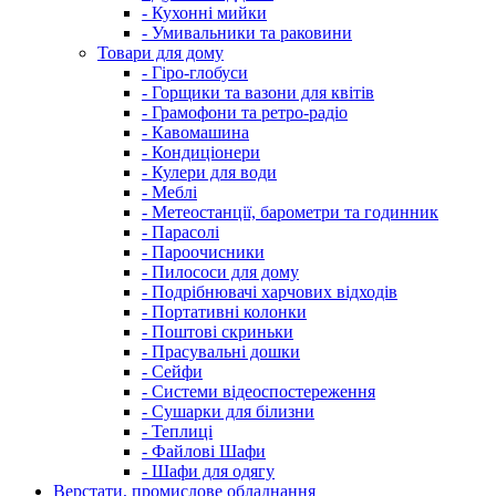
- Кухонні мийки
- Умивальники та раковини
Товари для дому
- Гіро-глобуси
- Горщики та вазони для квітів
- Грамофони та ретро-радіо
- Кавомашина
- Кондиціонери
- Кулери для води
- Меблі
- Метеостанції, барометри та годинник
- Парасолі
- Пароочисники
- Пилососи для дому
- Подрібнювачі харчових відходів
- Портативні колонки
- Поштові скриньки
- Прасувальні дошки
- Сейфи
- Системи відеоспостереження
- Сушарки для білизни
- Теплиці
- Файлові Шафи
- Шафи для одягу
Верстати, промислове обладнання