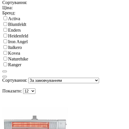
Сортування:
Ціна:
Бренд:
Activa
Blumfeldt
Enders
Heidenfeld
Iron Angel
Italkero
Kovea
Naturehike
Ranger
Сортування:
Показати: