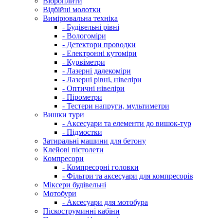
Віброплити
Відбійні молотки
Вимірювальна техніка
- Будівельні рівні
- Вологоміри
- Детектори проводки
- Електронні кутоміри
- Курвіметри
- Лазерні далекоміри
- Лазерні рівні, нівеліри
- Оптичні нівеліри
- Пірометри
- Тестери напруги, мультиметри
Вишки тури
- Аксесуари та елементи до вишок-тур
- Підмостки
Затиральні машини для бетону
Клейові пістолети
Компресори
- Компресорні головки
- Фільтри та аксесуари для компресорів
Міксери будівельні
Мотобури
- Аксесуари для мотобура
Піскоструминні кабіни