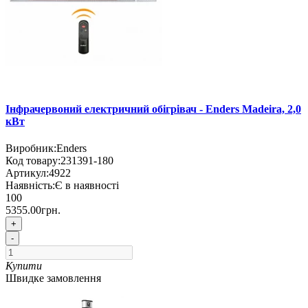
Інфрачервоний електричний обігрівач - Enders Madeira, 2,0
кВт
Виробник:
Enders
Код товару:
231391-180
Артикул:
4922
Наявність:
Є в наявності
100
5355.00грн.
+
-
Купити
Швидке замовлення