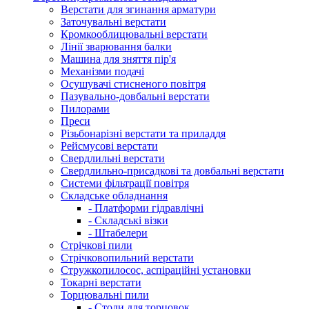
Верстати для згинання арматури
Заточувальні верстати
Кромкооблицювальні верстати
Лінії зварювання балки
Машина для зняття пір'я
Механізми подачі
Осушувачі стисненого повітря
Пазувально-довбальні верстати
Пилорами
Преси
Різьбонарізні верстати та приладдя
Рейсмусові верстати
Свердлильні верстати
Свердлильно-присадкові та довбальні верстати
Системи фільтрації повітря
Складське обладнання
- Платформи гідравлічні
- Складські візки
- Штабелери
Стрічкові пили
Стрічковопильний верстати
Стружкопилосос, аспіраційні установки
Токарні верстати
Торцювальні пили
- Столи для торцовок