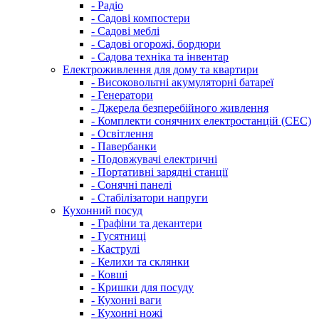
- Радіо
- Садові компостери
- Садові меблі
- Садові огорожі, бордюри
- Садова техніка та інвентар
Електроживлення для дому та квартири
- Високовольтні акумуляторні батареї
- Генератори
- Джерела безперебійного живлення
- Комплекти сонячних електростанцій (СЕС)
- Освітлення
- Павербанки
- Подовжувачі електричні
- Портативні зарядні станції
- Сонячні панелі
- Стабілізатори напруги
Кухонний посуд
- Графіни та декантери
- Гусятниці
- Каструлі
- Келихи та склянки
- Ковші
- Кришки для посуду
- Кухонні ваги
- Кухонні ножі