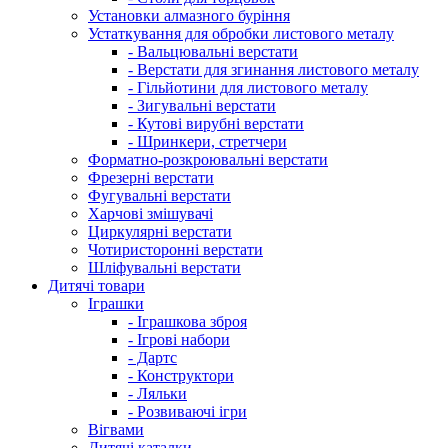
Установки алмазного буріння
Устаткування для обробки листового металу
- Вальцювальні верстати
- Верстати для згинання листового металу
- Гільйотини для листового металу
- Зигувальні верстати
- Кутові вирубні верстати
- Шринкери, стретчери
Форматно-розкроювальні верстати
Фрезерні верстати
Фугувальні верстати
Харчові змішувачі
Циркулярні верстати
Чотиристоронні верстати
Шліфувальні верстати
Дитячі товари
Іграшки
- Іграшкова зброя
- Ігрові набори
- Дартс
- Конструктори
- Ляльки
- Розвиваючі ігри
Вігвами
Дитячі каталки