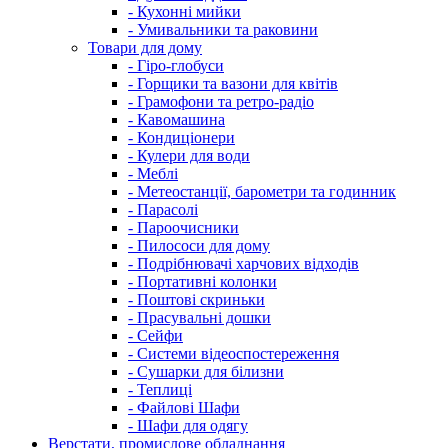
- Кухонні мийки
- Умивальники та раковини
Товари для дому
- Гіро-глобуси
- Горщики та вазони для квітів
- Грамофони та ретро-радіо
- Кавомашина
- Кондиціонери
- Кулери для води
- Меблі
- Метеостанції, барометри та годинник
- Парасолі
- Пароочисники
- Пилососи для дому
- Подрібнювачі харчових відходів
- Портативні колонки
- Поштові скриньки
- Прасувальні дошки
- Сейфи
- Системи відеоспостереження
- Сушарки для білизни
- Теплиці
- Файлові Шафи
- Шафи для одягу
Верстати, промислове обладнання