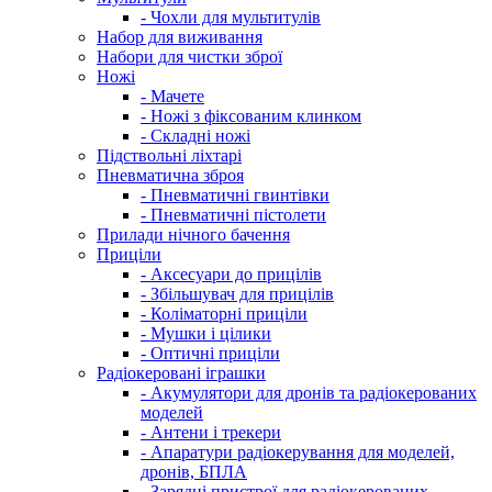
- Чохли для мультитулів
Набор для виживання
Набори для чистки зброї
Ножі
- Мачете
- Ножі з фіксованим клинком
- Складні ножі
Підствольні ліхтарі
Пневматична зброя
- Пневматичні гвинтівки
- Пневматичні пістолети
Прилади нічного бачення
Приціли
- Аксесуари до прицілів
- Збільшувач для прицілів
- Коліматорні приціли
- Мушки і цілики
- Оптичні приціли
Радіокеровані іграшки
- Акумулятори для дронів та радіокерованих
моделей
- Антени і трекери
- Апаратури радіокерування для моделей,
дронів, БПЛА
- Зарядні пристрої для радіокерованих