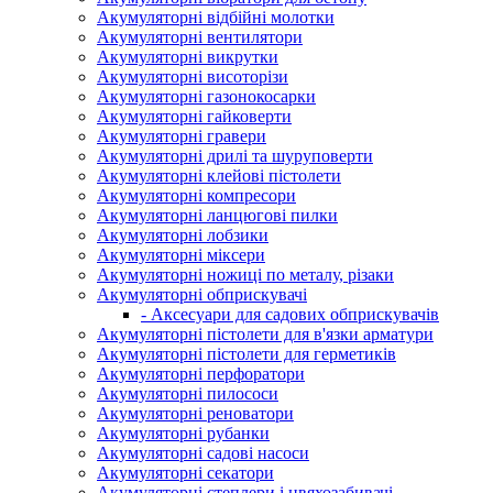
Акумуляторні відбійні молотки
Акумуляторні вентилятори
Акумуляторні викрутки
Акумуляторні висоторізи
Акумуляторні газонокосарки
Акумуляторні гайковерти
Акумуляторні гравери
Акумуляторні дрилі та шуруповерти
Акумуляторні клейові пістолети
Акумуляторні компресори
Акумуляторні ланцюгові пилки
Акумуляторні лобзики
Акумуляторні міксери
Акумуляторні ножиці по металу, різаки
Акумуляторні обприскувачі
- Аксесуари для садових обприскувачів
Акумуляторні пістолети для в'язки арматури
Акумуляторні пістолети для герметиків
Акумуляторні перфоратори
Акумуляторні пилососи
Акумуляторні реноватори
Акумуляторні рубанки
Акумуляторні садові насоси
Акумуляторні секатори
Акумуляторні степлери і цвяхозабивачі