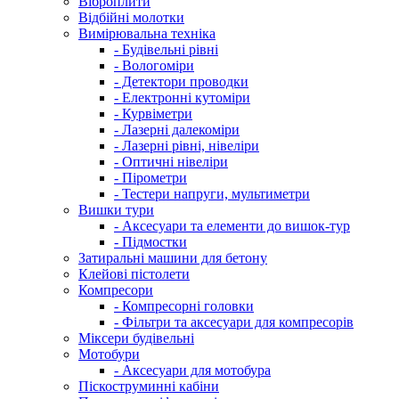
Віброплити
Відбійні молотки
Вимірювальна техніка
- Будівельні рівні
- Вологоміри
- Детектори проводки
- Електронні кутоміри
- Курвіметри
- Лазерні далекоміри
- Лазерні рівні, нівеліри
- Оптичні нівеліри
- Пірометри
- Тестери напруги, мультиметри
Вишки тури
- Аксесуари та елементи до вишок-тур
- Підмостки
Затиральні машини для бетону
Клейові пістолети
Компресори
- Компресорні головки
- Фільтри та аксесуари для компресорів
Міксери будівельні
Мотобури
- Аксесуари для мотобура
Піскоструминні кабіни