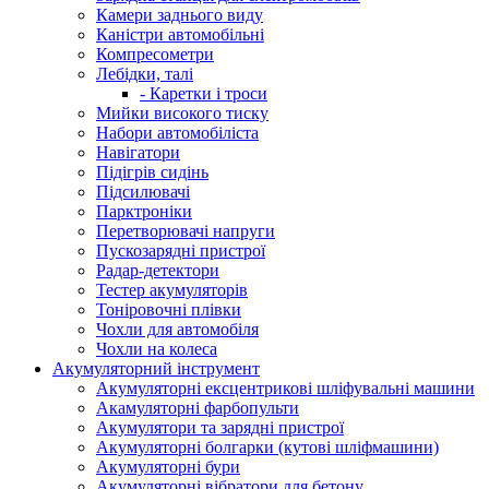
Камери заднього виду
Каністри автомобільні
Компресометри
Лебідки, талі
- Каретки і троси
Мийки високого тиску
Набори автомобіліста
Навігатори
Підігрів сидінь
Підсилювачі
Парктроніки
Перетворювачі напруги
Пускозарядні пристрої
Радар-детектори
Тестер акумуляторів
Тоніровочні плівки
Чохли для автомобіля
Чохли на колеса
Акумуляторний інструмент
Акумуляторні ексцентрикові шліфувальні машини
Акамуляторні фарбопульти
Акумулятори та зарядні пристрої
Акумуляторні болгарки (кутові шліфмашини)
Акумуляторні бури
Акумуляторні вібратори для бетону