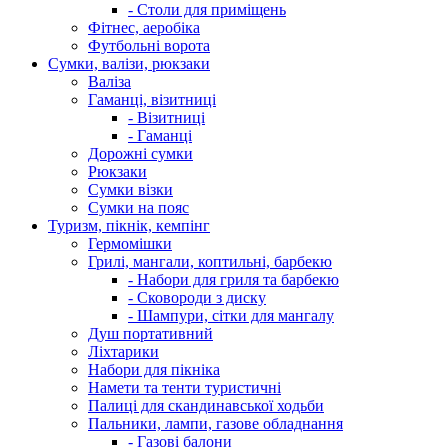
- Столи для приміщень
Фітнес, аеробіка
Футбольні ворота
Сумки, валізи, рюкзаки
Валіза
Гаманці, візитниці
- Візитниці
- Гаманці
Дорожні сумки
Рюкзаки
Сумки візки
Сумки на пояс
Туризм, пікнік, кемпінг
Гермомішки
Грилі, мангали, коптильні, барбекю
- Набори для гриля та барбекю
- Сковороди з диску
- Шампури, сітки для мангалу
Душ портативний
Ліхтарики
Набори для пікніка
Намети та тенти туристичні
Палиці для скандинавської ходьби
Пальники, лампи, газове обладнання
- Газові балони