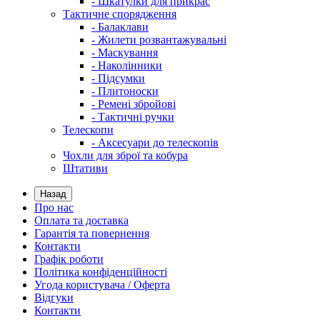
- Шкатулки для прикрас
Тактичне спорядження
- Балаклави
- Жилети розвантажувальні
- Маскування
- Наколінники
- Підсумки
- Плитоноски
- Ремені збройові
- Тактичні ручки
Телескопи
- Аксесуари до телескопів
Чохли для зброї та кобура
Штативи
Назад
Про нас
Оплата та доставка
Гарантія та повернення
Контакти
Графік роботи
Політика конфіденційності
Угода користувача / Оферта
Відгуки
Контакти