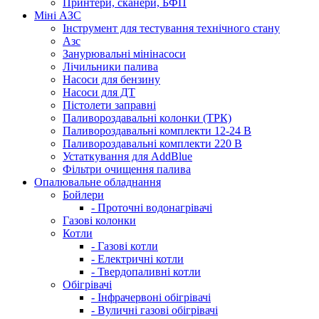
Принтери, сканери, БФП
Міні АЗС
Інструмент для тестування технічного стану
Азс
Занурювальні мінінасоси
Лічильники палива
Насоси для бензину
Насоси для ДТ
Пістолети заправні
Паливороздавальні колонки (ТРК)
Паливороздавальні комплекти 12-24 В
Паливороздавальні комплекти 220 В
Устаткування для AddBlue
Фільтри очищення палива
Опалювальне обладнання
Бойлери
- Проточні водонагрівачі
Газові колонки
Котли
- Газові котли
- Електричні котли
- Твердопаливні котли
Обігрівачі
- Інфрачервоні обігрівачі
- Вуличні газові обігрівачі