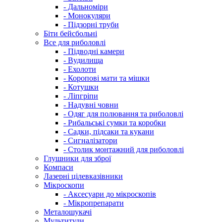
- Дальноміри
- Монокуляри
- Підзорні труби
Біти бейсбольні
Все для риболовлі
- Підводні камери
- Вудилища
- Ехолоти
- Коропові мати та мішки
- Котушки
- Ліпгріпи
- Надувні човни
- Одяг для полювання та риболовлі
- Рибальські сумки та коробки
- Садки, підсаки та кукани
- Сигналізатори
- Столик монтажний для риболовлі
Глушники для зброї
Компаси
Лазерні цілевказівники
Мікроскопи
- Аксесуари до мікроскопів
- Мікропрепарати
Металошукачі
Мультитули