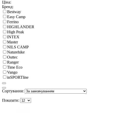
Ціна:
Бренд:
Bestway
Easy Camp
Ferrino
HIGHLANDER
High Peak
INTEX
Master
NILS CAMP
Naturehike
Outtec
Ranger
Time Eco
Vango
inSPORTline
Сортування:
Показати: