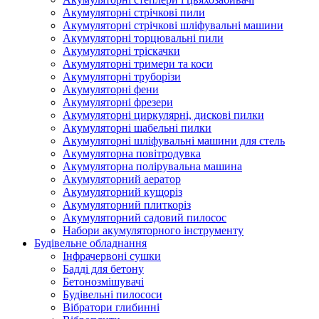
Акумуляторні стрічкові пили
Акумуляторні стрічкові шліфувальні машини
Акумуляторні торцювальні пили
Акумуляторні тріскачки
Акумуляторні тримери та коси
Акумуляторні труборізи
Акумуляторні фени
Акумуляторні фрезери
Акумуляторні циркулярні, дискові пилки
Акумуляторні шабельні пилки
Акумуляторні шліфувальні машини для стель
Акумуляторна повітродувка
Акумуляторна полірувальна машина
Акумуляторний аератор
Акумуляторний кущоріз
Акумуляторний плиткоріз
Акумуляторний садовий пилосос
Набори акумуляторного інструменту
Будівельне обладнання
Інфрачервоні сушки
Бадді для бетону
Бетонозмішувачі
Будівельні пилососи
Вібратори глибинні