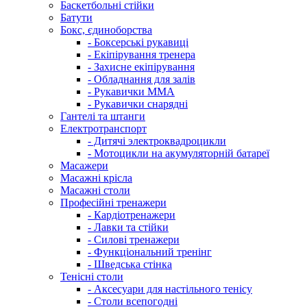
Баскетбольні стійки
Батути
Бокс, єдиноборства
- Боксерські рукавиці
- Екіпірування тренера
- Захисне екіпірування
- Обладнання для залів
- Рукавички ММА
- Рукавички снарядні
Гантелі та штанги
Електротранспорт
- Дитячі электроквадроцикли
- Мотоцикли на акумуляторній батареї
Масажери
Масажні крісла
Масажні столи
Професійні тренажери
- Кардіотренажери
- Лавки та стійки
- Силові тренажери
- Функціональний тренінг
- Шведська стінка
Тенісні столи
- Аксесуари для настільного тенісу
- Столи всепогодні