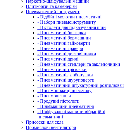
Паркетно-шліфувальні машини
Плиткорізи та каменерізи
Пневматичний інструмент
- Відбійні молотки пневматичні
- Набори пневмоінструменту
- Пістолети для підкачування шин
- Пневматичні болгарки
- Пневматичні бормашини
- Пневматичні гайковерти
- Пневматичні гравери
- Пневматичні дискові пилки
- Пневматичні дрилі
- Пневматичні степлери та заклепочники
- Пневматичні тріскачки
- Пневматичні фарбопульти
- Пневматичні шуруповерти
- Пневматичний штукатурний розпилювач
- Пневмоножиці по металу
- Пневмошланги
- Продувні пістолети
- Шліфмашини пневматичні
- Шліфувальні машини вібраційні
пневматичні
Присоски для скла
Промислові вентилятори