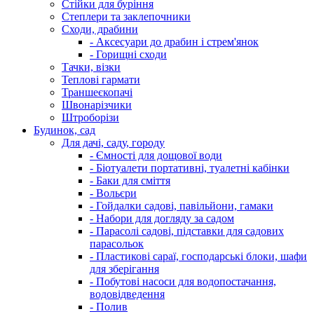
Стійки для буріння
Степлери та заклепочники
Сходи, драбини
- Аксесуари до драбин і стрем'янок
- Горищні сходи
Тачки, візки
Теплові гармати
Траншеєкопачі
Швонарізчики
Штроборізи
Будинок, сад
Для дачі, саду, городу
- Ємності для дощової води
- Біотуалети портативні, туалетні кабінки
- Баки для сміття
- Вольєри
- Гойдалки садові, павільйони, гамаки
- Набори для догляду за садом
- Парасолі садові, підставки для садових
парасольок
- Пластикові сараї, господарські блоки, шафи
для зберігання
- Побутові насоси для водопостачання,
водовідведення
- Полив