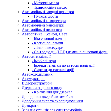
- Моторні масла
- Трансмісійне масло
Автомобільні зарядні пристрої
- Пускові дроти
Автомобільні компресори
Автомобільні манометри
Автомобільні пилососи
Автооптика, Ксенон, Свет
- Біксенонові лампи
- Ксенонові лампи
- Лінзи і аксесуари
- Світлодіодні (LED) лампи в лінзовані фари
Автосигналізації
- Імобілайзери
- Брелки та мітки до автосигналізації
- Сирени до сигналізацій
Автохолодильник
Акумулятори
Відеореєстратори
Дзеркала заднього виду
- Кріплення для дзеркал
Доводчики дверей автомобіля
Доводчики скла та склопідйомники
Домкрати
Зарядна станція для електромобілів