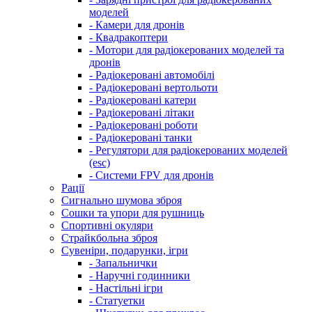
моделей
- Камери для дронів
- Квадракоптери
- Мотори для радіокерованих моделей та
дронів
- Радіокеровані автомобілі
- Радіокеровані вертольоти
- Радіокеровані катери
- Радіокеровані літаки
- Радіокеровані роботи
- Радіокеровані танки
- Регулятори для радіокерованих моделей
(esc)
- Системи FPV для дронів
Рації
Сигнально шумова зброя
Сошки та упори для рушниць
Спортивні окуляри
Страйкбольна зброя
Сувеніри, подарунки, ігри
- Запальнички
- Наручні годинники
- Настільні ігри
- Статуетки