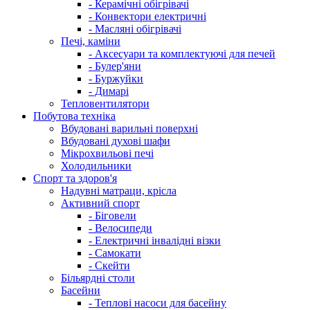
- Керамічні обігрівачі
- Конвектори електричні
- Масляні обігрівачі
Печі, каміни
- Аксесуари та комплектуючі для печей
- Булер'яни
- Буржуйки
- Димарі
Тепловентилятори
Побутова техніка
Вбудовані варильні поверхні
Вбудовані духові шафи
Мікрохвильові печі
Холодильники
Спорт та здоров'я
Надувні матраци, крісла
Активний спорт
- Біговели
- Велосипеди
- Електричні інвалідні візки
- Самокати
- Скейти
Більярдні столи
Басейни
- Теплові насоси для басейну