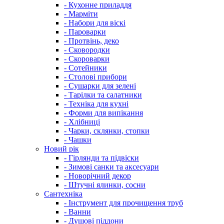
- Кухонне приладдя
- Марміти
- Набори для віскі
- Пароварки
- Протвінь, деко
- Сковородки
- Скороварки
- Сотейники
- Столові прибори
- Сушарки для зелені
- Тарілки та салатники
- Техніка для кухні
- Форми для випікання
- Хлібниці
- Чарки, склянки, стопки
- Чашки
Новий рік
- Гірлянди та підвіски
- Зимові санки та аксесуари
- Новорічний декор
- Штучні ялинки, сосни
Сантехніка
- Інструмент для прочищення труб
- Ванни
- Душові піддони