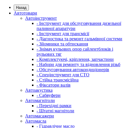
Назад
Автотовари
Автоінструмент
- Інструмент для обслуговування дизельної
паливної апаратури
- Інструмент для трансмісії
- Діагностика та ремонт гальмівної системи
- Зйомники та обтискання
- Знімач кульових опор сайлентблоків і
рульових тяг
- Комплектуючі, кріплення, запчастини
- Набори для ремонту та відновлення різьб
- Обслуговування автокондиціонерів
- Спецінструмент для СТО
- Стійка трансмісійна
- Фіксатори валів
Автоакустика
- Сабвуфери
Автомагнітоли
- Перехідні рамки
- Штатні магнітоли
Автомасажери
Автомасла
- Гідравлічне масло