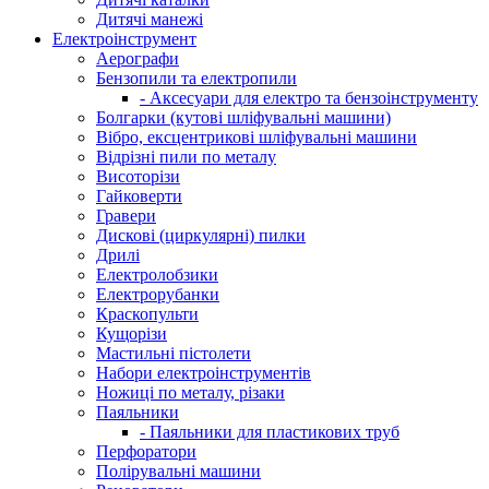
Дитячі манежі
Електроінструмент
Аерографи
Бензопили та електропили
- Аксесуари для електро та бензоінструменту
Болгарки (кутові шліфувальні машини)
Вібро, ексцентрикові шліфувальні машини
Відрізні пили по металу
Висоторізи
Гайковерти
Гравери
Дискові (циркулярні) пилки
Дрилі
Електролобзики
Електрорубанки
Краскопульти
Кущорізи
Мастильні пістолети
Набори електроінструментів
Ножиці по металу, різаки
Паяльники
- Паяльники для пластикових труб
Перфоратори
Полірувальні машини