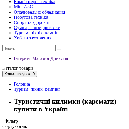
Комп'ютерна техніка
Міні АЗС
Опалювальне обладнання
Побутова техніка
Спорт та здоров'я
Сумки, валізи, рюкзаки
Туризм, пікнік, кемпінг
Хобі та захоплення
Інтернет-Магазин Династія
Каталог
товарів
Кошик
покупок
: 0
Головна
Туризм, пікнік, кемпінг
Туристичні килимки (каремати)
купити в Україні
Фільтр
Сортування: