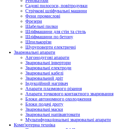
Реноватори
Садові пилососи, повітродувки
Стрічкові шліфувальні машини
Фени промислові
Фрезери
Шабельні пилки
Шліфмашини для стін та стель
Шліфмашини по бетону
Шпилькорізи
Шуруповерти електричні
Зварювальні апарати
Аргонодугові апарати
Зварювальні інвертори
Зварювальні електроди
Зварювальні кабелі
Зварювальний дріт
Індукційний нагрівач
Апарати плазмового різання
Апарати точкового контактного зварювання
Блоки автономного охолодження
Блоки подачі дроту
Зварювальні маски
Зварювальні напівавтомати
Мультифункціональні зварювальні апарати
Комп'ютерна техніка