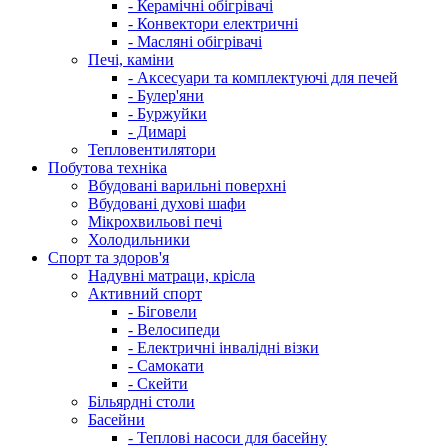
- Керамічні обігрівачі
- Конвектори електричні
- Масляні обігрівачі
Печі, каміни
- Аксесуари та комплектуючі для печей
- Булер'яни
- Буржуйки
- Димарі
Тепловентилятори
Побутова техніка
Вбудовані варильні поверхні
Вбудовані духові шафи
Мікрохвильові печі
Холодильники
Спорт та здоров'я
Надувні матраци, крісла
Активний спорт
- Біговели
- Велосипеди
- Електричні інвалідні візки
- Самокати
- Скейти
Більярдні столи
Басейни
- Теплові насоси для басейну