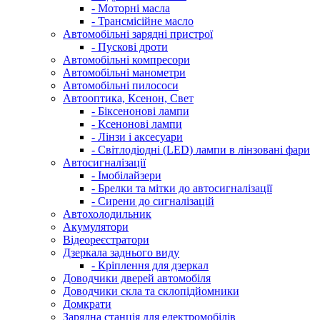
- Моторні масла
- Трансмісійне масло
Автомобільні зарядні пристрої
- Пускові дроти
Автомобільні компресори
Автомобільні манометри
Автомобільні пилососи
Автооптика, Ксенон, Свет
- Біксенонові лампи
- Ксенонові лампи
- Лінзи і аксесуари
- Світлодіодні (LED) лампи в лінзовані фари
Автосигналізації
- Імобілайзери
- Брелки та мітки до автосигналізації
- Сирени до сигналізацій
Автохолодильник
Акумулятори
Відеореєстратори
Дзеркала заднього виду
- Кріплення для дзеркал
Доводчики дверей автомобіля
Доводчики скла та склопідйомники
Домкрати
Зарядна станція для електромобілів