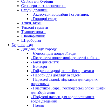
Стійки для буріння
Степлери та заклепочники
Сходи, драбини
- Аксесуари до драбин і стрем'янок
- Горищні сходи
Тачки, візки
Теплові гармати
Траншеєкопачі
Швонарізчики
Штроборізи
Будинок, сад
Для дачі, саду, городу
- Ємності для дощової води
- Біотуалети портативні, туалетні кабінки
- Баки для сміття
- Вольєри
- Гойдалки садові, павільйони, гамаки
- Набори для догляду за садом
- Парасолі садові, підставки для садових
парасольок
- Пластикові сараї, господарські блоки, шафи
для зберігання
- Побутові насоси для водопостачання,
водовідведення
- Полив