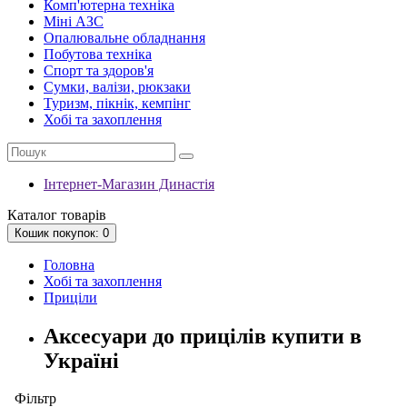
Комп'ютерна техніка
Міні АЗС
Опалювальне обладнання
Побутова техніка
Спорт та здоров'я
Сумки, валізи, рюкзаки
Туризм, пікнік, кемпінг
Хобі та захоплення
Інтернет-Магазин Династія
Каталог
товарів
Кошик
покупок
: 0
Головна
Хобі та захоплення
Приціли
Аксесуари до прицілів купити в
Україні
Фільтр