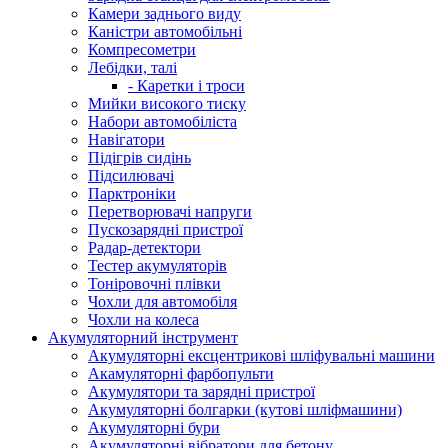
Камери заднього виду
Каністри автомобільні
Компресометри
Лебідки, талі
- Каретки і троси
Мийки високого тиску
Набори автомобіліста
Навігатори
Підігрів сидінь
Підсилювачі
Парктроніки
Перетворювачі напруги
Пускозарядні пристрої
Радар-детектори
Тестер акумуляторів
Тоніровочні плівки
Чохли для автомобіля
Чохли на колеса
Акумуляторний інструмент
Акумуляторні ексцентрикові шліфувальні машини
Акамуляторні фарбопульти
Акумулятори та зарядні пристрої
Акумуляторні болгарки (кутові шліфмашини)
Акумуляторні бури
Акумуляторні вібратори для бетону