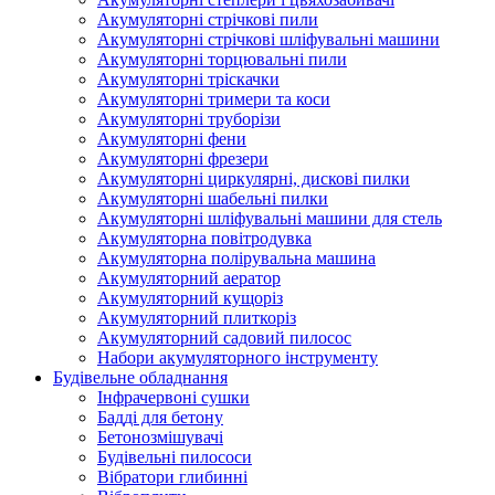
Акумуляторні стрічкові пили
Акумуляторні стрічкові шліфувальні машини
Акумуляторні торцювальні пили
Акумуляторні тріскачки
Акумуляторні тримери та коси
Акумуляторні труборізи
Акумуляторні фени
Акумуляторні фрезери
Акумуляторні циркулярні, дискові пилки
Акумуляторні шабельні пилки
Акумуляторні шліфувальні машини для стель
Акумуляторна повітродувка
Акумуляторна полірувальна машина
Акумуляторний аератор
Акумуляторний кущоріз
Акумуляторний плиткоріз
Акумуляторний садовий пилосос
Набори акумуляторного інструменту
Будівельне обладнання
Інфрачервоні сушки
Бадді для бетону
Бетонозмішувачі
Будівельні пилососи
Вібратори глибинні