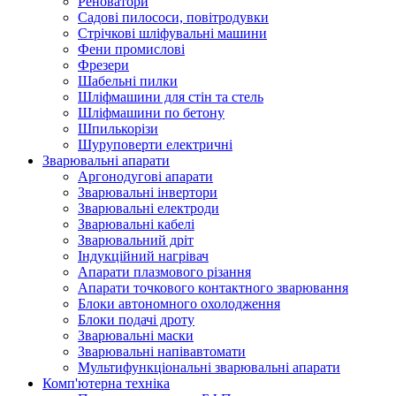
Реноватори
Садові пилососи, повітродувки
Стрічкові шліфувальні машини
Фени промислові
Фрезери
Шабельні пилки
Шліфмашини для стін та стель
Шліфмашини по бетону
Шпилькорізи
Шуруповерти електричні
Зварювальні апарати
Аргонодугові апарати
Зварювальні інвертори
Зварювальні електроди
Зварювальні кабелі
Зварювальний дріт
Індукційний нагрівач
Апарати плазмового різання
Апарати точкового контактного зварювання
Блоки автономного охолодження
Блоки подачі дроту
Зварювальні маски
Зварювальні напівавтомати
Мультифункціональні зварювальні апарати
Комп'ютерна техніка