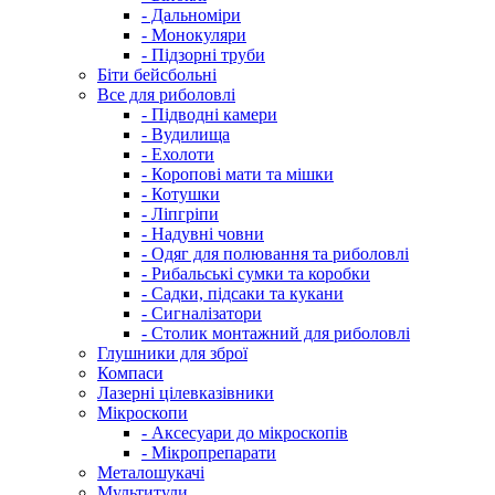
- Дальноміри
- Монокуляри
- Підзорні труби
Біти бейсбольні
Все для риболовлі
- Підводні камери
- Вудилища
- Ехолоти
- Коропові мати та мішки
- Котушки
- Ліпгріпи
- Надувні човни
- Одяг для полювання та риболовлі
- Рибальські сумки та коробки
- Садки, підсаки та кукани
- Сигналізатори
- Столик монтажний для риболовлі
Глушники для зброї
Компаси
Лазерні цілевказівники
Мікроскопи
- Аксесуари до мікроскопів
- Мікропрепарати
Металошукачі
Мультитули