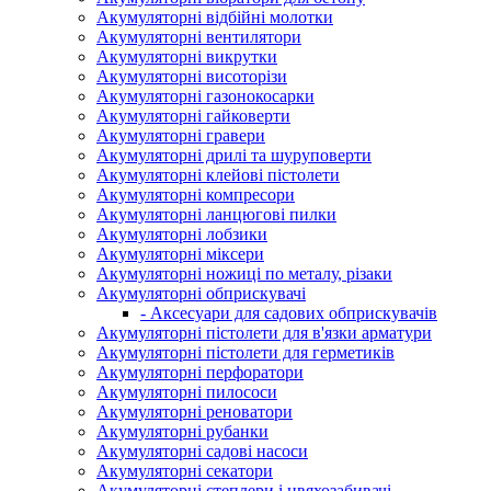
Акумуляторні відбійні молотки
Акумуляторні вентилятори
Акумуляторні викрутки
Акумуляторні висоторізи
Акумуляторні газонокосарки
Акумуляторні гайковерти
Акумуляторні гравери
Акумуляторні дрилі та шуруповерти
Акумуляторні клейові пістолети
Акумуляторні компресори
Акумуляторні ланцюгові пилки
Акумуляторні лобзики
Акумуляторні міксери
Акумуляторні ножиці по металу, різаки
Акумуляторні обприскувачі
- Аксесуари для садових обприскувачів
Акумуляторні пістолети для в'язки арматури
Акумуляторні пістолети для герметиків
Акумуляторні перфоратори
Акумуляторні пилососи
Акумуляторні реноватори
Акумуляторні рубанки
Акумуляторні садові насоси
Акумуляторні секатори
Акумуляторні степлери і цвяхозабивачі