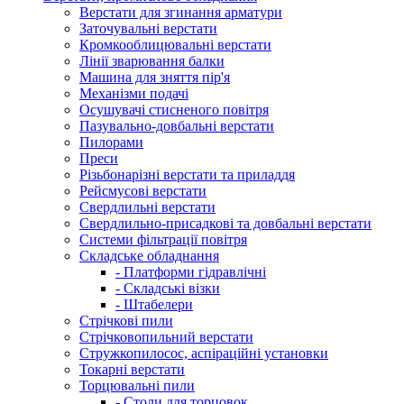
Верстати для згинання арматури
Заточувальні верстати
Кромкооблицювальні верстати
Лінії зварювання балки
Машина для зняття пір'я
Механізми подачі
Осушувачі стисненого повітря
Пазувально-довбальні верстати
Пилорами
Преси
Різьбонарізні верстати та приладдя
Рейсмусові верстати
Свердлильні верстати
Свердлильно-присадкові та довбальні верстати
Системи фільтрації повітря
Складське обладнання
- Платформи гідравлічні
- Складські візки
- Штабелери
Стрічкові пили
Стрічковопильний верстати
Стружкопилосос, аспіраційні установки
Токарні верстати
Торцювальні пили
- Столи для торцовок