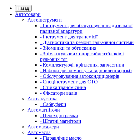
Назад
Автотовари
Автоінструмент
- Інструмент для обслуговування дизельної
паливної апаратури
- Інструмент для трансмісії
- Діагностика та ремонт гальмівної системи
- Зйомники та обтискання
- Знімач кульових опор сайлентблоків і
рульових тяг
- Комплектуючі, кріплення, запчастини
- Набори для ремонту та відновлення різьб
- Обслуговування автокондиціонерів
- Спецінструмент для СТО
- Стійка трансмісійна
- Фіксатори валів
Автоакустика
- Сабвуфери
Автомагнітоли
- Перехідні рамки
- Штатні магнітоли
Автомасажери
Автомасла
- Гідравлічне масло