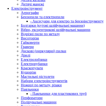
Дитячі манежі
Електроінструмент
Аерографи
Бензопили та електропили
- Аксесуари для електро та бензоінструменту
Болгарки (кутові шліфувальні машини)
Вібро, ексцентрикові шліфувальні машини
Відрізні пили по металу
Висоторізи
Гайковерти
Гравери
Дискові (циркулярні) пилки
Дрилі
Електролобзики
Електрорубанки
Краскопульти
Кущорізи
Мастильні пістолети
Набори електроінструментів
Ножиці по металу, різаки
Паяльники
- Паяльники для пластикових труб
Перфоратори
Полірувальні машини