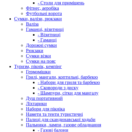
- Столи для приміщень
Фітнес, аеробіка
Футбольні ворота
Сумки, валізи, рюкзаки
Валіза
Гаманці, візитниці
- Візитниці
- Гаманці
Дорожні сумки
Рюкзаки
Сумки візки
Сумки на пояс
Туризм, пікнік, кемпінг
Гермомішки
Грилі, мангали, коптильні, барбекю
- Набори для гриля та барбекю
- Сковороди з диску
- Шампури, сітки для мангалу
Душ портативний
Ліхтарики
Набори для пікніка
Намети та тенти туристичні
Палиці для скандинавської ходьби
Пальники, лампи, газове обладнання
- Газові балони