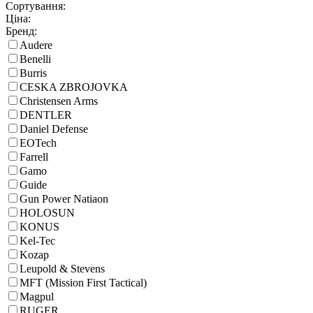
Сортування:
Ціна:
Бренд:
Audere
Benelli
Burris
CESKA ZBROJOVKA
Christensen Arms
DENTLER
Daniel Defense
EOTech
Farrell
Gamo
Guide
Gun Power Natiaon
HOLOSUN
KONUS
Kel-Tec
Kozap
Leupold & Stevens
MFT (Mission First Tactical)
Magpul
RUGER