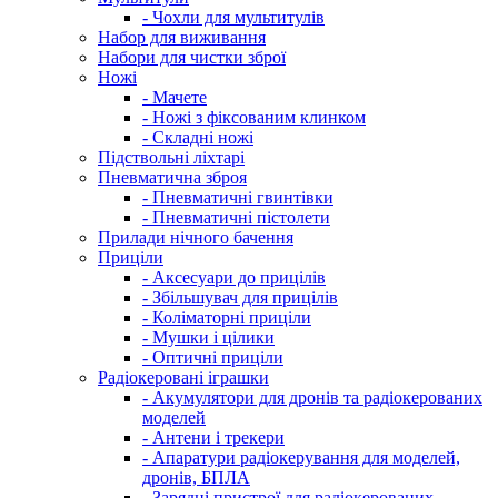
- Чохли для мультитулів
Набор для виживання
Набори для чистки зброї
Ножі
- Мачете
- Ножі з фіксованим клинком
- Складні ножі
Підствольні ліхтарі
Пневматична зброя
- Пневматичні гвинтівки
- Пневматичні пістолети
Прилади нічного бачення
Приціли
- Аксесуари до прицілів
- Збільшувач для прицілів
- Коліматорні приціли
- Мушки і цілики
- Оптичні приціли
Радіокеровані іграшки
- Акумулятори для дронів та радіокерованих
моделей
- Антени і трекери
- Апаратури радіокерування для моделей,
дронів, БПЛА
- Зарядні пристрої для радіокерованих