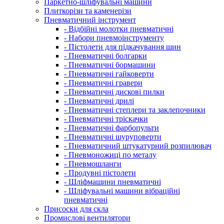
Паркетно-шліфувальні машини
Плиткорізи та каменерізи
Пневматичний інструмент
- Відбійні молотки пневматичні
- Набори пневмоінструменту
- Пістолети для підкачування шин
- Пневматичні болгарки
- Пневматичні бормашини
- Пневматичні гайковерти
- Пневматичні гравери
- Пневматичні дискові пилки
- Пневматичні дрилі
- Пневматичні степлери та заклепочники
- Пневматичні тріскачки
- Пневматичні фарбопульти
- Пневматичні шуруповерти
- Пневматичний штукатурний розпилювач
- Пневмоножиці по металу
- Пневмошланги
- Продувні пістолети
- Шліфмашини пневматичні
- Шліфувальні машини вібраційні
пневматичні
Присоски для скла
Промислові вентилятори