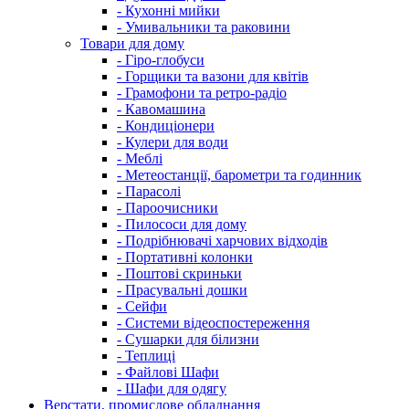
- Кухонні мийки
- Умивальники та раковини
Товари для дому
- Гіро-глобуси
- Горщики та вазони для квітів
- Грамофони та ретро-радіо
- Кавомашина
- Кондиціонери
- Кулери для води
- Меблі
- Метеостанції, барометри та годинник
- Парасолі
- Пароочисники
- Пилососи для дому
- Подрібнювачі харчових відходів
- Портативні колонки
- Поштові скриньки
- Прасувальні дошки
- Сейфи
- Системи відеоспостереження
- Сушарки для білизни
- Теплиці
- Файлові Шафи
- Шафи для одягу
Верстати, промислове обладнання