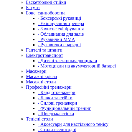
Баскетбольні стійки
Батути
Бокс, єдиноборства
- Боксерські рукавиці
- Екіпірування тренера
- Захисне екіпірування
- Обладнання для залів
- Рукавички ММА
- Рукавички снарядні
Гантелі та штанги
Електротранспорт
- Дитячі электроквадроцикли
- Мотоцикли на акумуляторній батареї
Масажери
Масажні крісла
Масажні столи
Професійні тренажери
- Кардіотренажери
- Лавки та стійки
- Силові тренажери
- Функціональний тренінг
- Шведська стінка
Тенісні столи
- Аксесуари для настільного тенісу
- Столи всепогодні