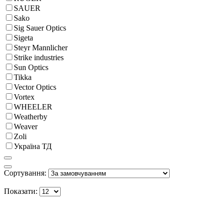
SAUER
Sako
Sig Sauer Optics
Sigeta
Steyr Mannlicher
Strike industries
Sun Optics
Tikka
Vector Optics
Vortex
WHEELER
Weatherby
Weaver
Zoli
Україна ТД
Сортування:
Показати: