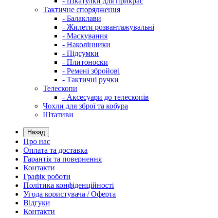
- Шкатулки для прикрас
Тактичне спорядження
- Балаклави
- Жилети розвантажувальні
- Маскування
- Наколінники
- Підсумки
- Плитоноски
- Ремені збройові
- Тактичні ручки
Телескопи
- Аксесуари до телескопів
Чохли для зброї та кобура
Штативи
Назад
Про нас
Оплата та доставка
Гарантія та повернення
Контакти
Графік роботи
Політика конфіденційності
Угода користувача / Оферта
Відгуки
Контакти