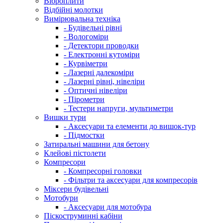
Віброплити
Відбійні молотки
Вимірювальна техніка
- Будівельні рівні
- Вологоміри
- Детектори проводки
- Електронні кутоміри
- Курвіметри
- Лазерні далекоміри
- Лазерні рівні, нівеліри
- Оптичні нівеліри
- Пірометри
- Тестери напруги, мультиметри
Вишки тури
- Аксесуари та елементи до вишок-тур
- Підмостки
Затиральні машини для бетону
Клейові пістолети
Компресори
- Компресорні головки
- Фільтри та аксесуари для компресорів
Міксери будівельні
Мотобури
- Аксесуари для мотобура
Піскоструминні кабіни