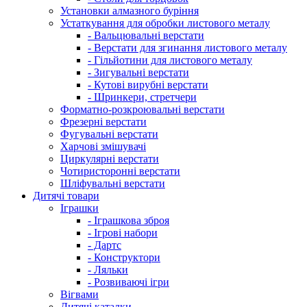
Установки алмазного буріння
Устаткування для обробки листового металу
- Вальцювальні верстати
- Верстати для згинання листового металу
- Гільйотини для листового металу
- Зигувальні верстати
- Кутові вирубні верстати
- Шринкери, стретчери
Форматно-розкроювальні верстати
Фрезерні верстати
Фугувальні верстати
Харчові змішувачі
Циркулярні верстати
Чотиристоронні верстати
Шліфувальні верстати
Дитячі товари
Іграшки
- Іграшкова зброя
- Ігрові набори
- Дартс
- Конструктори
- Ляльки
- Розвиваючі ігри
Вігвами
Дитячі каталки