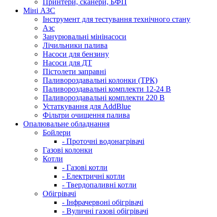
Принтери, сканери, БФП
Міні АЗС
Інструмент для тестування технічного стану
Азс
Занурювальні мінінасоси
Лічильники палива
Насоси для бензину
Насоси для ДТ
Пістолети заправні
Паливороздавальні колонки (ТРК)
Паливороздавальні комплекти 12-24 В
Паливороздавальні комплекти 220 В
Устаткування для AddBlue
Фільтри очищення палива
Опалювальне обладнання
Бойлери
- Проточні водонагрівачі
Газові колонки
Котли
- Газові котли
- Електричні котли
- Твердопаливні котли
Обігрівачі
- Інфрачервоні обігрівачі
- Вуличні газові обігрівачі