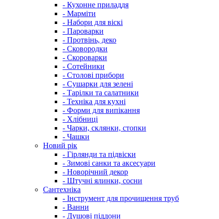
- Кухонне приладдя
- Марміти
- Набори для віскі
- Пароварки
- Протвінь, деко
- Сковородки
- Скороварки
- Сотейники
- Столові прибори
- Сушарки для зелені
- Тарілки та салатники
- Техніка для кухні
- Форми для випікання
- Хлібниці
- Чарки, склянки, стопки
- Чашки
Новий рік
- Гірлянди та підвіски
- Зимові санки та аксесуари
- Новорічний декор
- Штучні ялинки, сосни
Сантехніка
- Інструмент для прочищення труб
- Ванни
- Душові піддони