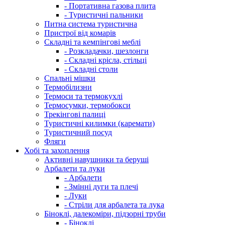
- Портативна газова плита
- Туристичні пальники
Питна система туристична
Пристрої від комарів
Складні та кемпінгові меблі
- Розкладачки, шезлонги
- Складні крісла, стільці
- Складні столи
Спальні мішки
Термобілизни
Термоси та термокухлі
Термосумки, термобокси
Трекінгові палиці
Туристичні килимки (каремати)
Туристичний посуд
Фляги
Хобі та захоплення
Активні навушники та беруші
Арбалети та луки
- Арбалети
- Змінні дуги та плечі
- Луки
- Стріли для арбалета та лука
Біноклі, далекоміри, підзорні труби
- Біноклі