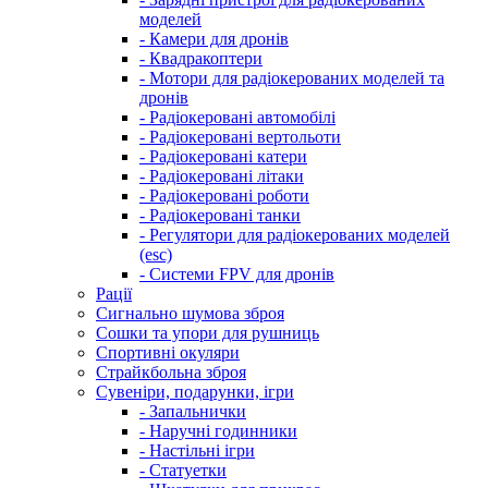
моделей
- Камери для дронів
- Квадракоптери
- Мотори для радіокерованих моделей та
дронів
- Радіокеровані автомобілі
- Радіокеровані вертольоти
- Радіокеровані катери
- Радіокеровані літаки
- Радіокеровані роботи
- Радіокеровані танки
- Регулятори для радіокерованих моделей
(esc)
- Системи FPV для дронів
Рації
Сигнально шумова зброя
Сошки та упори для рушниць
Спортивні окуляри
Страйкбольна зброя
Сувеніри, подарунки, ігри
- Запальнички
- Наручні годинники
- Настільні ігри
- Статуетки