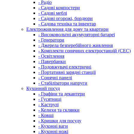
- Радіо
- Садові компостери
- Садові меблі
- Садові огорожі, бордюри
- Садова техніка та інвентар
Електроживлення для дому та квартири
- Високовольтні акумуляторні батареї
- Генератори
- Джерела безперебійного живлення
- Комплекти сонячних електростанцій (СЕС)
- Освітлення
- Павербанки
- Подовжувачі електричні
- Портативні зарядні станції
- Сонячні панелі
- Стабілізатори напруги
Кухонний посуд
- Графіни та декантери
- Гусятниці
- Каструлі
- Келихи та склянки
- Ковші
- Кришки для посуду
- Кухонні ваги
- Кухонні ножі