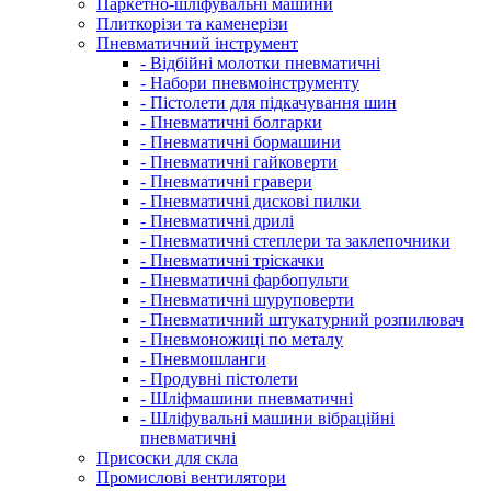
Паркетно-шліфувальні машини
Плиткорізи та каменерізи
Пневматичний інструмент
- Відбійні молотки пневматичні
- Набори пневмоінструменту
- Пістолети для підкачування шин
- Пневматичні болгарки
- Пневматичні бормашини
- Пневматичні гайковерти
- Пневматичні гравери
- Пневматичні дискові пилки
- Пневматичні дрилі
- Пневматичні степлери та заклепочники
- Пневматичні тріскачки
- Пневматичні фарбопульти
- Пневматичні шуруповерти
- Пневматичний штукатурний розпилювач
- Пневмоножиці по металу
- Пневмошланги
- Продувні пістолети
- Шліфмашини пневматичні
- Шліфувальні машини вібраційні
пневматичні
Присоски для скла
Промислові вентилятори