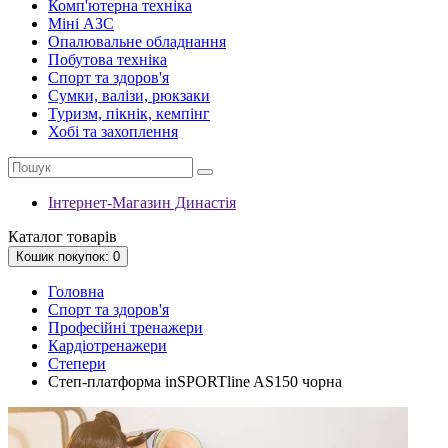
Комп'ютерна техніка
Міні АЗС
Опалювальне обладнання
Побутова техніка
Спорт та здоров'я
Сумки, валізи, рюкзаки
Туризм, пікнік, кемпінг
Хобі та захоплення
Інтернет-Магазин Династія
Каталог
товарів
Кошик
покупок
: 0
Головна
Спорт та здоров'я
Професійні тренажери
Кардіотренажери
Степери
Степ-платформа inSPORTline AS150 чорна