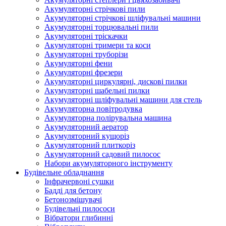
Акумуляторні стрічкові пили
Акумуляторні стрічкові шліфувальні машини
Акумуляторні торцювальні пили
Акумуляторні тріскачки
Акумуляторні тримери та коси
Акумуляторні труборізи
Акумуляторні фени
Акумуляторні фрезери
Акумуляторні циркулярні, дискові пилки
Акумуляторні шабельні пилки
Акумуляторні шліфувальні машини для стель
Акумуляторна повітродувка
Акумуляторна полірувальна машина
Акумуляторний аератор
Акумуляторний кущоріз
Акумуляторний плиткоріз
Акумуляторний садовий пилосос
Набори акумуляторного інструменту
Будівельне обладнання
Інфрачервоні сушки
Бадді для бетону
Бетонозмішувачі
Будівельні пилососи
Вібратори глибинні