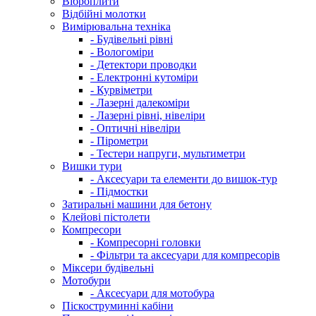
Віброплити
Відбійні молотки
Вимірювальна техніка
- Будівельні рівні
- Вологоміри
- Детектори проводки
- Електронні кутоміри
- Курвіметри
- Лазерні далекоміри
- Лазерні рівні, нівеліри
- Оптичні нівеліри
- Пірометри
- Тестери напруги, мультиметри
Вишки тури
- Аксесуари та елементи до вишок-тур
- Підмостки
Затиральні машини для бетону
Клейові пістолети
Компресори
- Компресорні головки
- Фільтри та аксесуари для компресорів
Міксери будівельні
Мотобури
- Аксесуари для мотобура
Піскоструминні кабіни