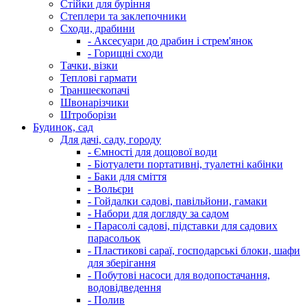
Стійки для буріння
Степлери та заклепочники
Сходи, драбини
- Аксесуари до драбин і стрем'янок
- Горищні сходи
Тачки, візки
Теплові гармати
Траншеєкопачі
Швонарізчики
Штроборізи
Будинок, сад
Для дачі, саду, городу
- Ємності для дощової води
- Біотуалети портативні, туалетні кабінки
- Баки для сміття
- Вольєри
- Гойдалки садові, павільйони, гамаки
- Набори для догляду за садом
- Парасолі садові, підставки для садових
парасольок
- Пластикові сараї, господарські блоки, шафи
для зберігання
- Побутові насоси для водопостачання,
водовідведення
- Полив