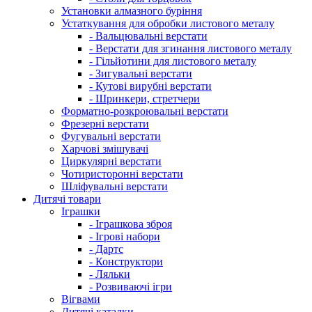
Установки алмазного буріння
Устаткування для обробки листового металу
- Вальцювальні верстати
- Верстати для згинання листового металу
- Гільйотини для листового металу
- Зигувальні верстати
- Кутові вирубні верстати
- Шринкери, стретчери
Форматно-розкроювальні верстати
Фрезерні верстати
Фугувальні верстати
Харчові змішувачі
Циркулярні верстати
Чотиристоронні верстати
Шліфувальні верстати
Дитячі товари
Іграшки
- Іграшкова зброя
- Ігрові набори
- Дартс
- Конструктори
- Ляльки
- Розвиваючі ігри
Вігвами
Дитячі каталки