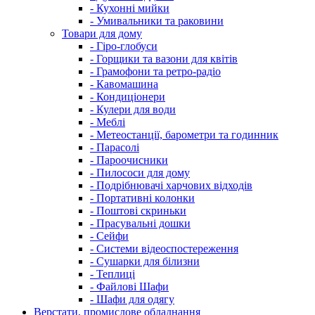
- Кухонні мийки
- Умивальники та раковини
Товари для дому
- Гіро-глобуси
- Горщики та вазони для квітів
- Грамофони та ретро-радіо
- Кавомашина
- Кондиціонери
- Кулери для води
- Меблі
- Метеостанції, барометри та годинник
- Парасолі
- Пароочисники
- Пилососи для дому
- Подрібнювачі харчових відходів
- Портативні колонки
- Поштові скриньки
- Прасувальні дошки
- Сейфи
- Системи відеоспостереження
- Сушарки для білизни
- Теплиці
- Файлові Шафи
- Шафи для одягу
Верстати, промислове обладнання