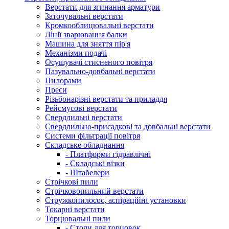
Верстати для згинання арматури
Заточувальні верстати
Кромкооблицювальні верстати
Лінії зварювання балки
Машина для зняття пір'я
Механізми подачі
Осушувачі стисненого повітря
Пазувально-довбальні верстати
Пилорами
Преси
Різьбонарізні верстати та приладдя
Рейсмусові верстати
Свердлильні верстати
Свердлильно-присадкові та довбальні верстати
Системи фільтрації повітря
Складське обладнання
- Платформи гідравлічні
- Складські візки
- Штабелери
Стрічкові пили
Стрічковопильний верстати
Стружкопилосос, аспіраційні установки
Токарні верстати
Торцювальні пили
- Столи для торцовок