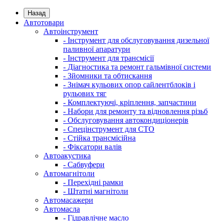
Назад
Автотовари
Автоінструмент
- Інструмент для обслуговування дизельної
паливної апаратури
- Інструмент для трансмісії
- Діагностика та ремонт гальмівної системи
- Зйомники та обтискання
- Знімач кульових опор сайлентблоків і
рульових тяг
- Комплектуючі, кріплення, запчастини
- Набори для ремонту та відновлення різьб
- Обслуговування автокондиціонерів
- Спецінструмент для СТО
- Стійка трансмісійна
- Фіксатори валів
Автоакустика
- Сабвуфери
Автомагнітоли
- Перехідні рамки
- Штатні магнітоли
Автомасажери
Автомасла
- Гідравлічне масло