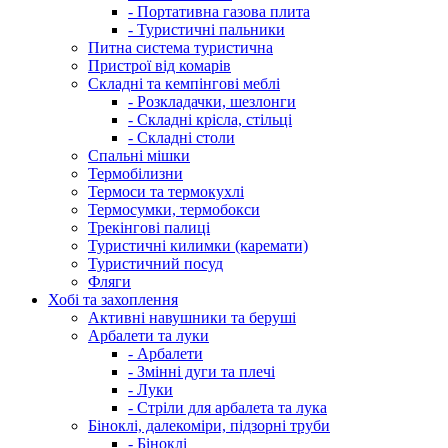
- Портативна газова плита
- Туристичні пальники
Питна система туристична
Пристрої від комарів
Складні та кемпінгові меблі
- Розкладачки, шезлонги
- Складні крісла, стільці
- Складні столи
Спальні мішки
Термобілизни
Термоси та термокухлі
Термосумки, термобокси
Трекінгові палиці
Туристичні килимки (каремати)
Туристичний посуд
Фляги
Хобі та захоплення
Активні навушники та беруші
Арбалети та луки
- Арбалети
- Змінні дуги та плечі
- Луки
- Стріли для арбалета та лука
Біноклі, далекоміри, підзорні труби
- Біноклі