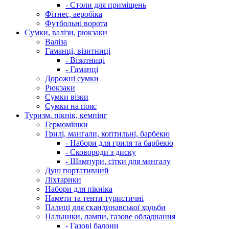
- Столи для приміщень
Фітнес, аеробіка
Футбольні ворота
Сумки, валізи, рюкзаки
Валіза
Гаманці, візитниці
- Візитниці
- Гаманці
Дорожні сумки
Рюкзаки
Сумки візки
Сумки на пояс
Туризм, пікнік, кемпінг
Гермомішки
Грилі, мангали, коптильні, барбекю
- Набори для гриля та барбекю
- Сковороди з диску
- Шампури, сітки для мангалу
Душ портативний
Ліхтарики
Набори для пікніка
Намети та тенти туристичні
Палиці для скандинавської ходьби
Пальники, лампи, газове обладнання
- Газові балони