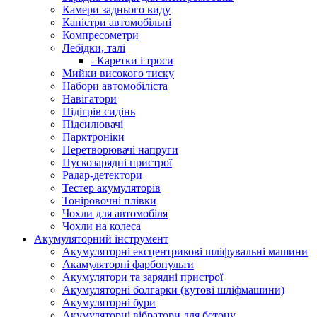
Камери заднього виду
Каністри автомобільні
Компресометри
Лебідки, талі
- Каретки і троси
Мийки високого тиску
Набори автомобіліста
Навігатори
Підігрів сидінь
Підсилювачі
Парктроніки
Перетворювачі напруги
Пускозарядні пристрої
Радар-детектори
Тестер акумуляторів
Тоніровочні плівки
Чохли для автомобіля
Чохли на колеса
Акумуляторний інструмент
Акумуляторні ексцентрикові шліфувальні машини
Акамуляторні фарбопульти
Акумулятори та зарядні пристрої
Акумуляторні болгарки (кутові шліфмашини)
Акумуляторні бури
Акумуляторні вібратори для бетону