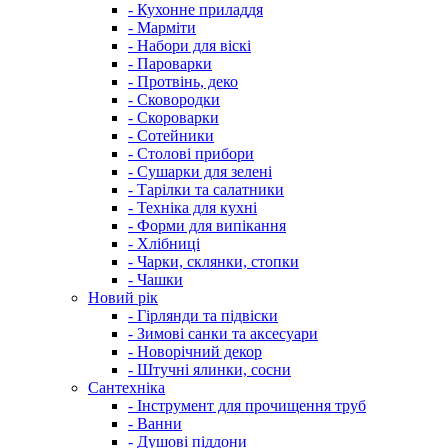
- Кухонне приладдя
- Марміти
- Набори для віскі
- Пароварки
- Протвінь, деко
- Сковородки
- Скороварки
- Сотейники
- Столові прибори
- Сушарки для зелені
- Тарілки та салатники
- Техніка для кухні
- Форми для випікання
- Хлібниці
- Чарки, склянки, стопки
- Чашки
Новий рік
- Гірлянди та підвіски
- Зимові санки та аксесуари
- Новорічний декор
- Штучні ялинки, сосни
Сантехніка
- Інструмент для прочищення труб
- Ванни
- Душові піддони