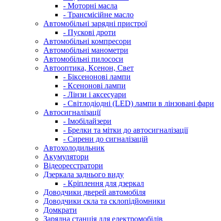
- Моторні масла
- Трансмісійне масло
Автомобільні зарядні пристрої
- Пускові дроти
Автомобільні компресори
Автомобільні манометри
Автомобільні пилососи
Автооптика, Ксенон, Свет
- Біксенонові лампи
- Ксенонові лампи
- Лінзи і аксесуари
- Світлодіодні (LED) лампи в лінзовані фари
Автосигналізації
- Імобілайзери
- Брелки та мітки до автосигналізації
- Сирени до сигналізацій
Автохолодильник
Акумулятори
Відеореєстратори
Дзеркала заднього виду
- Кріплення для дзеркал
Доводчики дверей автомобіля
Доводчики скла та склопідйомники
Домкрати
Зарядна станція для електромобілів