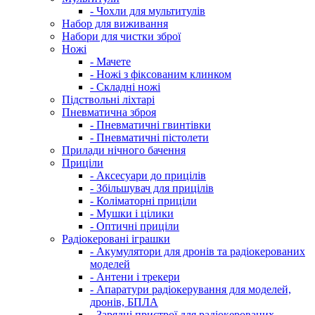
- Чохли для мультитулів
Набор для виживання
Набори для чистки зброї
Ножі
- Мачете
- Ножі з фіксованим клинком
- Складні ножі
Підствольні ліхтарі
Пневматична зброя
- Пневматичні гвинтівки
- Пневматичні пістолети
Прилади нічного бачення
Приціли
- Аксесуари до прицілів
- Збільшувач для прицілів
- Коліматорні приціли
- Мушки і цілики
- Оптичні приціли
Радіокеровані іграшки
- Акумулятори для дронів та радіокерованих
моделей
- Антени і трекери
- Апаратури радіокерування для моделей,
дронів, БПЛА
- Зарядні пристрої для радіокерованих