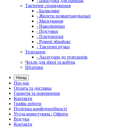
- Шкатулки для прикрас
Тактичне спорядження
- Балаклави
- Жилети розвантажувальні
- Маскування
- Наколінники
- Підсумки
- Плитоноски
- Ремені збройові
- Тактичні ручки
Телескопи
- Аксесуари до телескопів
Чохли для зброї та кобура
Штативи
Назад
Про нас
Оплата та доставка
Гарантія та повернення
Контакти
Графік роботи
Політика конфіденційності
Угода користувача / Оферта
Відгуки
Контакти