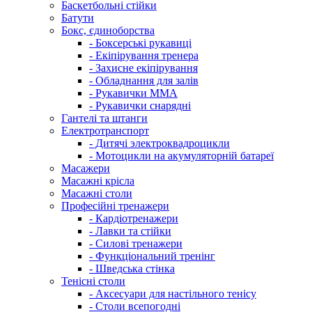
Баскетбольні стійки
Батути
Бокс, єдиноборства
- Боксерські рукавиці
- Екіпірування тренера
- Захисне екіпірування
- Обладнання для залів
- Рукавички ММА
- Рукавички снарядні
Гантелі та штанги
Електротранспорт
- Дитячі электроквадроцикли
- Мотоцикли на акумуляторній батареї
Масажери
Масажні крісла
Масажні столи
Професійні тренажери
- Кардіотренажери
- Лавки та стійки
- Силові тренажери
- Функціональний тренінг
- Шведська стінка
Тенісні столи
- Аксесуари для настільного тенісу
- Столи всепогодні