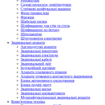
Реноватори
Садові пилососи, повітродувки
Стрічкові шліфувальні машини
Фени промислові
Фрезери
Шабельні пилки
Шліфмашини для стін та стель
Шліфмашини по бетону
Шпилькорізи
Шуруповерти електричні
Зварювальні апарати
Аргонодугові апарати
Зварювальні інвертори
Зварювальні електроди
Зварювальні кабелі
Зварювальний дріт
Індукційний нагрівач
Апарати плазмового різання
Апарати точкового контактного зварювання
Блоки автономного охолодження
Блоки подачі дроту
Зварювальні маски
Зварювальні напівавтомати
Мультифункціональні зварювальні апарати
Комп'ютерна техніка