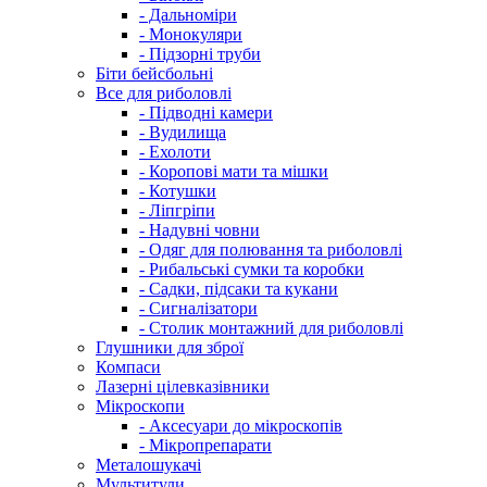
- Дальноміри
- Монокуляри
- Підзорні труби
Біти бейсбольні
Все для риболовлі
- Підводні камери
- Вудилища
- Ехолоти
- Коропові мати та мішки
- Котушки
- Ліпгріпи
- Надувні човни
- Одяг для полювання та риболовлі
- Рибальські сумки та коробки
- Садки, підсаки та кукани
- Сигналізатори
- Столик монтажний для риболовлі
Глушники для зброї
Компаси
Лазерні цілевказівники
Мікроскопи
- Аксесуари до мікроскопів
- Мікропрепарати
Металошукачі
Мультитули