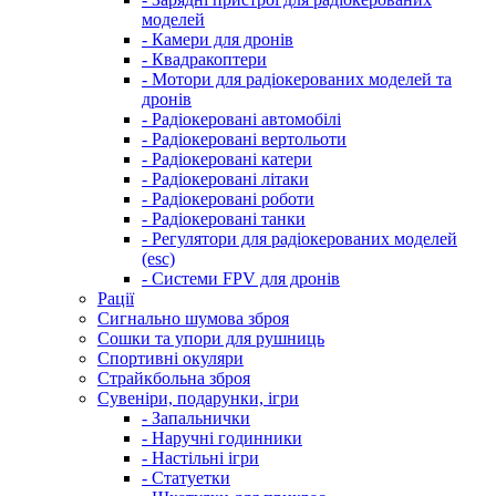
моделей
- Камери для дронів
- Квадракоптери
- Мотори для радіокерованих моделей та
дронів
- Радіокеровані автомобілі
- Радіокеровані вертольоти
- Радіокеровані катери
- Радіокеровані літаки
- Радіокеровані роботи
- Радіокеровані танки
- Регулятори для радіокерованих моделей
(esc)
- Системи FPV для дронів
Рації
Сигнально шумова зброя
Сошки та упори для рушниць
Спортивні окуляри
Страйкбольна зброя
Сувеніри, подарунки, ігри
- Запальнички
- Наручні годинники
- Настільні ігри
- Статуетки