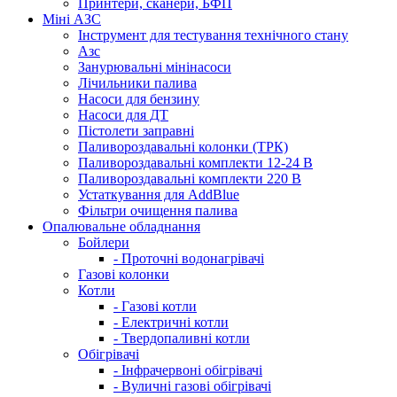
Принтери, сканери, БФП
Міні АЗС
Інструмент для тестування технічного стану
Азс
Занурювальні мінінасоси
Лічильники палива
Насоси для бензину
Насоси для ДТ
Пістолети заправні
Паливороздавальні колонки (ТРК)
Паливороздавальні комплекти 12-24 В
Паливороздавальні комплекти 220 В
Устаткування для AddBlue
Фільтри очищення палива
Опалювальне обладнання
Бойлери
- Проточні водонагрівачі
Газові колонки
Котли
- Газові котли
- Електричні котли
- Твердопаливні котли
Обігрівачі
- Інфрачервоні обігрівачі
- Вуличні газові обігрівачі