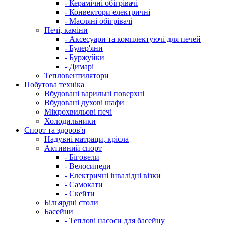
- Керамічні обігрівачі
- Конвектори електричні
- Масляні обігрівачі
Печі, каміни
- Аксесуари та комплектуючі для печей
- Булер'яни
- Буржуйки
- Димарі
Тепловентилятори
Побутова техніка
Вбудовані варильні поверхні
Вбудовані духові шафи
Мікрохвильові печі
Холодильники
Спорт та здоров'я
Надувні матраци, крісла
Активний спорт
- Біговели
- Велосипеди
- Електричні інвалідні візки
- Самокати
- Скейти
Більярдні столи
Басейни
- Теплові насоси для басейну