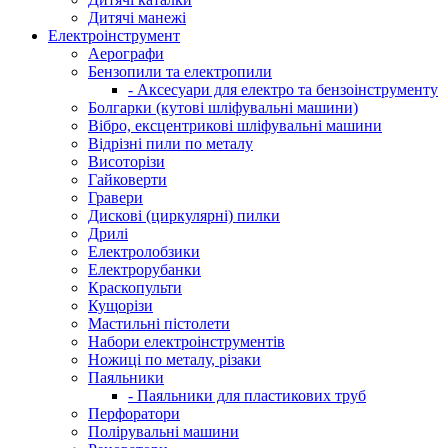
Дитячі манежі
Електроінструмент
Аерографи
Бензопили та електропили
- Аксесуари для електро та бензоінструменту
Болгарки (кутові шліфувальні машини)
Вібро, ексцентрикові шліфувальні машини
Відрізні пили по металу
Висоторізи
Гайковерти
Гравери
Дискові (циркулярні) пилки
Дрилі
Електролобзики
Електрорубанки
Краскопульти
Кущорізи
Мастильні пістолети
Набори електроінструментів
Ножиці по металу, різаки
Паяльники
- Паяльники для пластикових труб
Перфоратори
Полірувальні машини