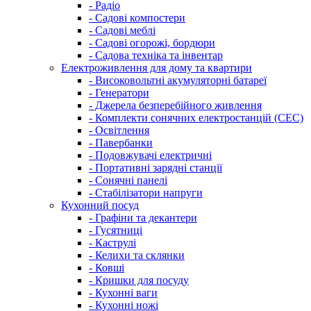
- Радіо
- Садові компостери
- Садові меблі
- Садові огорожі, бордюри
- Садова техніка та інвентар
Електроживлення для дому та квартири
- Високовольтні акумуляторні батареї
- Генератори
- Джерела безперебійного живлення
- Комплекти сонячних електростанцій (СЕС)
- Освітлення
- Павербанки
- Подовжувачі електричні
- Портативні зарядні станції
- Сонячні панелі
- Стабілізатори напруги
Кухонний посуд
- Графіни та декантери
- Гусятниці
- Каструлі
- Келихи та склянки
- Ковші
- Кришки для посуду
- Кухонні ваги
- Кухонні ножі