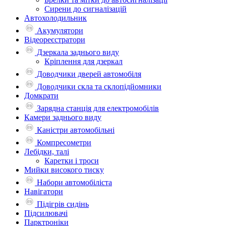
Сирени до сигналізацій
Автохолодильник
Акумулятори
Відеореєстратори
Дзеркала заднього виду
Кріплення для дзеркал
Доводчики дверей автомобіля
Доводчики скла та склопідйомники
Домкрати
Зарядна станція для електромобілів
Камери заднього виду
Каністри автомобільні
Компресометри
Лебідки, талі
Каретки і троси
Мийки високого тиску
Набори автомобіліста
Навігатори
Підігрів сидінь
Підсилювачі
Парктроніки