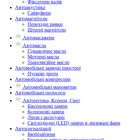
Фіксатори валів
Автоакустика
Сабвуфери
Автомагнітоли
Перехідні рамки
Штатні магнітоли
Автомасажери
Автомасла
Гідравлічне масло
Моторні масла
Трансмісійне масло
Автомобільні зарядні пристрої
Пускові дроти
Автомобільні компресори
Автомобільні манометри
Автомобільні пилососи
Автооптика, Ксенон, Свет
Біксенонові лампи
Ксенонові лампи
Лінзи і аксесуари
Світлодіодні (LED) лампи в лінзовані фари
Автосигналізації
Імобілайзери
Брелки та мітки до автосигналізації