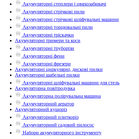
Акумуляторні степлери і цвяхозабивачі
Акумуляторні стрічкові пили
Акумуляторні стрічкові шліфувальні машини
Акумуляторні торцювальні пили
Акумуляторні тріскачки
Акумуляторні тримери та коси
Акумуляторні труборізи
Акумуляторні фени
Акумуляторні фрезери
Акумуляторні циркулярні, дискові пилки
Акумуляторні шабельні пилки
Акумуляторні шліфувальні машини для стель
Акумуляторна повітродувка
Акумуляторна полірувальна машина
Акумуляторний аератор
Акумуляторний кущоріз
Акумуляторний плиткоріз
Акумуляторний садовий пилосос
Набори акумуляторного інструменту