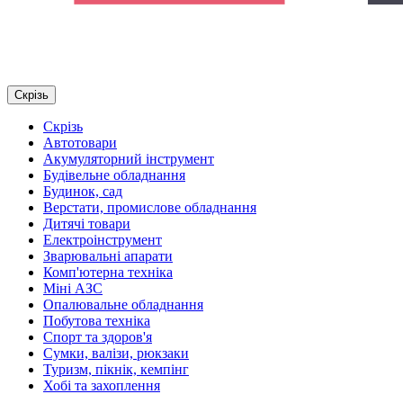
Скрізь
Скрізь
Автотовари
Акумуляторний інструмент
Будівельне обладнання
Будинок, сад
Верстати, промислове обладнання
Дитячі товари
Електроінструмент
Зварювальні апарати
Комп'ютерна техніка
Міні АЗС
Опалювальне обладнання
Побутова техніка
Спорт та здоров'я
Сумки, валізи, рюкзаки
Туризм, пікнік, кемпінг
Хобі та захоплення