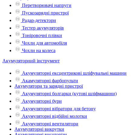
Перетворювачі напруги
Пускозарядні пристрої
Радар-детектори
Тестер акумуляторів
Тоніровочні плівки
Чохли для автомобіля
Чохли на колеса
Акумуляторний інструмент
Акумуляторні ексцентрикові шліфувальні машини
Акамуляторні фарбопульти
Акумулятори та зарядні пристрої
Акумуляторні болгарки (кутові шліфмашини)
Акумуляторні бури
Акумуляторні вібратори для бетону
Акумуляторні відбійні молотки
Акумуляторні вентилятори
Акумуляторні викрутки
Акумуляторні висоторізи