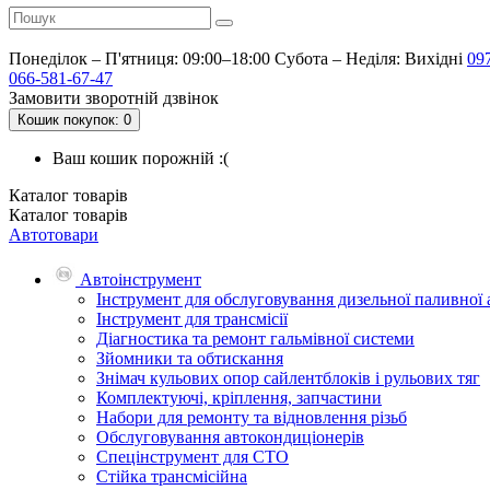
Понеділок – П'ятниця: 09:00–18:00
Субота – Неділя: Вихідні
09
066-581-67-47
Замовити зворотній дзвінок
Кошик
покупок
: 0
Ваш кошик порожній :(
Каталог
товарів
Каталог
товарів
Автотовари
Автоінструмент
Інструмент для обслуговування дизельної паливної
Інструмент для трансмісії
Діагностика та ремонт гальмівної системи
Зйомники та обтискання
Знімач кульових опор сайлентблоків і рульових тяг
Комплектуючі, кріплення, запчастини
Набори для ремонту та відновлення різьб
Обслуговування автокондиціонерів
Спецінструмент для СТО
Стійка трансмісійна