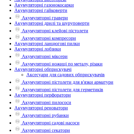
Акумуляторні газонокосарки
Акумуляторні гайковерти
Акумуляторні гравери
Акумуляторні дрилі та шуруповерти
Акумуляторні клейові пістолети
Акумуляторні компресори
Акумуляторні ланцюгові пилки
Акумуляторні лобзики
Акумуляторні міксери
Акумуляторні ножиці по металу, різаки
Акумуляторні обприскувачі
Аксесуари для садових обприскувачів
Акумуляторні пістолети для в'язки арматури
Акумуляторні пістолети для герметиків
Акумуляторні перфоратори
Акумуляторні пилососи
Акумуляторні реноватори
Акумуляторні рубанки
Акумуляторні садові насоси
Акумуляторні секатори