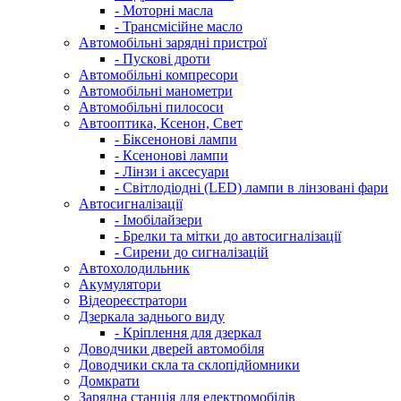
- Моторні масла
- Трансмісійне масло
Автомобільні зарядні пристрої
- Пускові дроти
Автомобільні компресори
Автомобільні манометри
Автомобільні пилососи
Автооптика, Ксенон, Свет
- Біксенонові лампи
- Ксенонові лампи
- Лінзи і аксесуари
- Світлодіодні (LED) лампи в лінзовані фари
Автосигналізації
- Імобілайзери
- Брелки та мітки до автосигналізації
- Сирени до сигналізацій
Автохолодильник
Акумулятори
Відеореєстратори
Дзеркала заднього виду
- Кріплення для дзеркал
Доводчики дверей автомобіля
Доводчики скла та склопідйомники
Домкрати
Зарядна станція для електромобілів