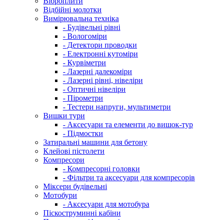
Віброплити
Відбійні молотки
Вимірювальна техніка
- Будівельні рівні
- Вологоміри
- Детектори проводки
- Електронні кутоміри
- Курвіметри
- Лазерні далекоміри
- Лазерні рівні, нівеліри
- Оптичні нівеліри
- Пірометри
- Тестери напруги, мультиметри
Вишки тури
- Аксесуари та елементи до вишок-тур
- Підмостки
Затиральні машини для бетону
Клейові пістолети
Компресори
- Компресорні головки
- Фільтри та аксесуари для компресорів
Міксери будівельні
Мотобури
- Аксесуари для мотобура
Піскоструминні кабіни