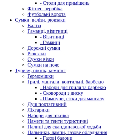
- Столи для приміщень
Фітнес, аеробіка
Футбольні ворота
Сумки, валізи, рюкзаки
Валіза
Гаманці, візитниці
- Візитниці
- Гаманці
Дорожні сумки
Рюкзаки
Сумки візки
Сумки на пояс
Туризм, пікнік, кемпінг
Гермомішки
Грилі, мангали, коптильні, барбекю
- Набори для гриля та барбекю
- Сковороди з диску
- Шампури, сітки для мангалу
Душ портативний
Ліхтарики
Набори для пікніка
Намети та тенти туристичні
Палиці для скандинавської ходьби
Пальники, лампи, газове обладнання
- Газові балони