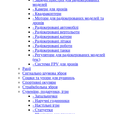
моделей
- Камери для дронів
- Квадракоптери
- Мотори для радіокерованих моделей та
дронів
- Радіокеровані автомобілі
- Радіокеровані вертольоти
- Радіокеровані катери
- Радіокеровані літаки
- Радіокеровані роботи
- Радіокеровані танки
- Регулятори для радіокерованих моделей
(esc)
- Системи FPV для дронів
Рації
Сигнально шумова зброя
Сошки та упори для рушниць
Спортивні окуляри
Страйкбольна зброя
Сувеніри, подарунки, ігри
- Запальнички
- Наручні годинники
- Настільні ігри
- Статуетки