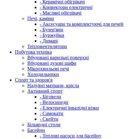
- Керамічні обігрівачі
- Конвектори електричні
- Масляні обігрівачі
Печі, каміни
- Аксесуари та комплектуючі для печей
- Булер'яни
- Буржуйки
- Димарі
Тепловентилятори
Побутова техніка
Вбудовані варильні поверхні
Вбудовані духові шафи
Мікрохвильові печі
Холодильники
Спорт та здоров'я
Надувні матраци, крісла
Активний спорт
- Біговели
- Велосипеди
- Електричні інвалідні візки
- Самокати
- Скейти
Більярдні столи
Басейни
- Теплові насоси для басейну