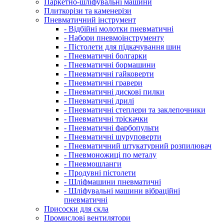
Паркетно-шліфувальні машини
Плиткорізи та каменерізи
Пневматичний інструмент
- Відбійні молотки пневматичні
- Набори пневмоінструменту
- Пістолети для підкачування шин
- Пневматичні болгарки
- Пневматичні бормашини
- Пневматичні гайковерти
- Пневматичні гравери
- Пневматичні дискові пилки
- Пневматичні дрилі
- Пневматичні степлери та заклепочники
- Пневматичні тріскачки
- Пневматичні фарбопульти
- Пневматичні шуруповерти
- Пневматичний штукатурний розпилювач
- Пневмоножиці по металу
- Пневмошланги
- Продувні пістолети
- Шліфмашини пневматичні
- Шліфувальні машини вібраційні
пневматичні
Присоски для скла
Промислові вентилятори