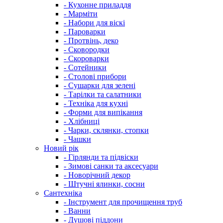
- Кухонне приладдя
- Марміти
- Набори для віскі
- Пароварки
- Протвінь, деко
- Сковородки
- Скороварки
- Сотейники
- Столові прибори
- Сушарки для зелені
- Тарілки та салатники
- Техніка для кухні
- Форми для випікання
- Хлібниці
- Чарки, склянки, стопки
- Чашки
Новий рік
- Гірлянди та підвіски
- Зимові санки та аксесуари
- Новорічний декор
- Штучні ялинки, сосни
Сантехніка
- Інструмент для прочищення труб
- Ванни
- Душові піддони