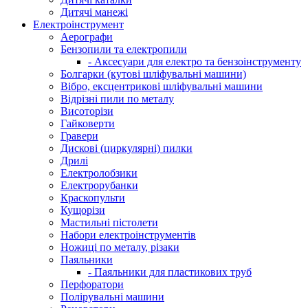
Дитячі манежі
Електроінструмент
Аерографи
Бензопили та електропили
- Аксесуари для електро та бензоінструменту
Болгарки (кутові шліфувальні машини)
Вібро, ексцентрикові шліфувальні машини
Відрізні пили по металу
Висоторізи
Гайковерти
Гравери
Дискові (циркулярні) пилки
Дрилі
Електролобзики
Електрорубанки
Краскопульти
Кущорізи
Мастильні пістолети
Набори електроінструментів
Ножиці по металу, різаки
Паяльники
- Паяльники для пластикових труб
Перфоратори
Полірувальні машини