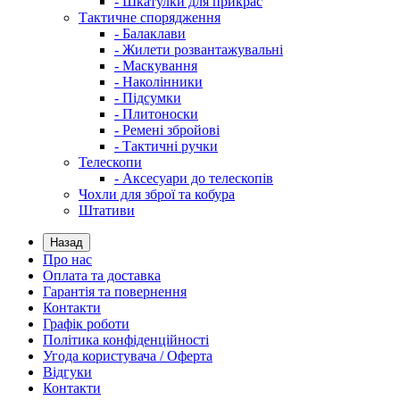
- Шкатулки для прикрас
Тактичне спорядження
- Балаклави
- Жилети розвантажувальні
- Маскування
- Наколінники
- Підсумки
- Плитоноски
- Ремені збройові
- Тактичні ручки
Телескопи
- Аксесуари до телескопів
Чохли для зброї та кобура
Штативи
Назад
Про нас
Оплата та доставка
Гарантія та повернення
Контакти
Графік роботи
Політика конфіденційності
Угода користувача / Оферта
Відгуки
Контакти