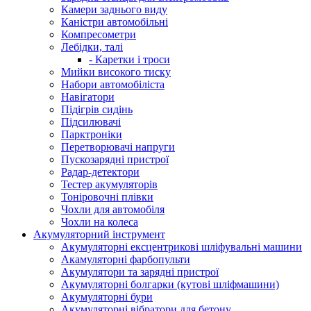
Камери заднього виду
Каністри автомобільні
Компресометри
Лебідки, талі
- Каретки і троси
Мийки високого тиску
Набори автомобіліста
Навігатори
Підігрів сидінь
Підсилювачі
Парктроніки
Перетворювачі напруги
Пускозарядні пристрої
Радар-детектори
Тестер акумуляторів
Тоніровочні плівки
Чохли для автомобіля
Чохли на колеса
Акумуляторний інструмент
Акумуляторні ексцентрикові шліфувальні машини
Акамуляторні фарбопульти
Акумулятори та зарядні пристрої
Акумуляторні болгарки (кутові шліфмашини)
Акумуляторні бури
Акумуляторні вібратори для бетону