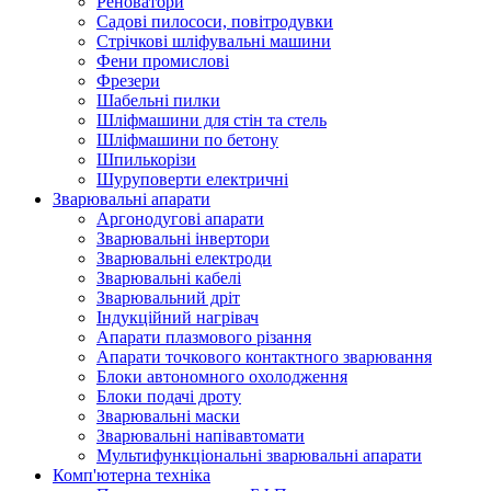
Реноватори
Садові пилососи, повітродувки
Стрічкові шліфувальні машини
Фени промислові
Фрезери
Шабельні пилки
Шліфмашини для стін та стель
Шліфмашини по бетону
Шпилькорізи
Шуруповерти електричні
Зварювальні апарати
Аргонодугові апарати
Зварювальні інвертори
Зварювальні електроди
Зварювальні кабелі
Зварювальний дріт
Індукційний нагрівач
Апарати плазмового різання
Апарати точкового контактного зварювання
Блоки автономного охолодження
Блоки подачі дроту
Зварювальні маски
Зварювальні напівавтомати
Мультифункціональні зварювальні апарати
Комп'ютерна техніка