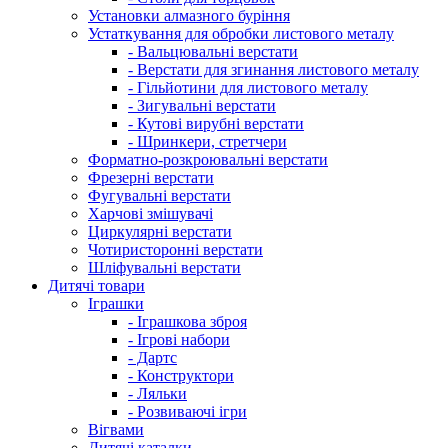
Установки алмазного буріння
Устаткування для обробки листового металу
- Вальцювальні верстати
- Верстати для згинання листового металу
- Гільйотини для листового металу
- Зигувальні верстати
- Кутові вирубні верстати
- Шринкери, стретчери
Форматно-розкроювальні верстати
Фрезерні верстати
Фугувальні верстати
Харчові змішувачі
Циркулярні верстати
Чотиристоронні верстати
Шліфувальні верстати
Дитячі товари
Іграшки
- Іграшкова зброя
- Ігрові набори
- Дартс
- Конструктори
- Ляльки
- Розвиваючі ігри
Вігвами
Дитячі каталки