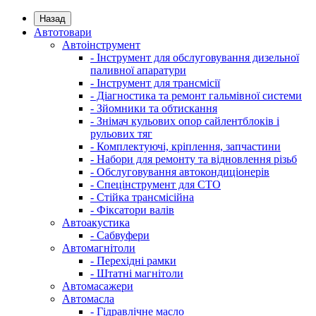
Назад
Автотовари
Автоінструмент
- Інструмент для обслуговування дизельної
паливної апаратури
- Інструмент для трансмісії
- Діагностика та ремонт гальмівної системи
- Зйомники та обтискання
- Знімач кульових опор сайлентблоків і
рульових тяг
- Комплектуючі, кріплення, запчастини
- Набори для ремонту та відновлення різьб
- Обслуговування автокондиціонерів
- Спецінструмент для СТО
- Стійка трансмісійна
- Фіксатори валів
Автоакустика
- Сабвуфери
Автомагнітоли
- Перехідні рамки
- Штатні магнітоли
Автомасажери
Автомасла
- Гідравлічне масло