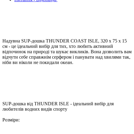
Надувна SUP-дошка THUNDER COAST ISLE, 320 х 75 х 15
см - це ідеальний вибір для тих, хто любить активний
відпочинок на природі та шукає викликів. Вона дозволить вам
відчути себе справжнім серфером і панувати над хвилями так,
ніби ви ніколи не покидали океан.
SUP-дошка від THUNDER ISLE - ідеальний вибір для
любителів водних видів спорту
Розміри: