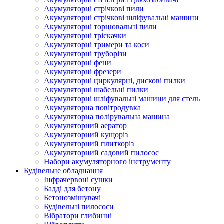
Акумуляторні стрічкові пили
Акумуляторні стрічкові шліфувальні машини
Акумуляторні торцювальні пили
Акумуляторні тріскачки
Акумуляторні тримери та коси
Акумуляторні труборізи
Акумуляторні фени
Акумуляторні фрезери
Акумуляторні циркулярні, дискові пилки
Акумуляторні шабельні пилки
Акумуляторні шліфувальні машини для стель
Акумуляторна повітродувка
Акумуляторна полірувальна машина
Акумуляторний аератор
Акумуляторний кущоріз
Акумуляторний плиткоріз
Акумуляторний садовий пилосос
Набори акумуляторного інструменту
Будівельне обладнання
Інфрачервоні сушки
Бадді для бетону
Бетонозмішувачі
Будівельні пилососи
Вібратори глибинні