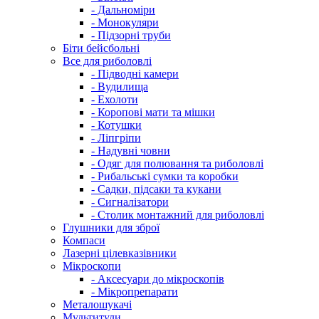
- Дальноміри
- Монокуляри
- Підзорні труби
Біти бейсбольні
Все для риболовлі
- Підводні камери
- Вудилища
- Ехолоти
- Коропові мати та мішки
- Котушки
- Ліпгріпи
- Надувні човни
- Одяг для полювання та риболовлі
- Рибальські сумки та коробки
- Садки, підсаки та кукани
- Сигналізатори
- Столик монтажний для риболовлі
Глушники для зброї
Компаси
Лазерні цілевказівники
Мікроскопи
- Аксесуари до мікроскопів
- Мікропрепарати
Металошукачі
Мультитули