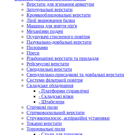
Верстати для згинання арматури
Заточувальні верстати
Кромкооблицювальні верстати
Лінії зварювання балки
Машина для зняття пір'я
Механізми подачі
Осушувачі стисненого повітря
Пазувально-довбальні верстати
Пилорами
Преси
Різьбонарізні верстати та приладдя
Рейсмусові верстати
Свердлильні верстати
Свердлильно-присадкові та довбальні верстати
Системи фільтрації повітря
Складське обладнання
- Платформи гідравлічні
- Складські візки
- Штабелери
Стрічкові пили
Стрічковопильний верстати
Стружкопилосос, аспіраційні установки
Токарні верстати
Торцювальні пили
- Столи для торцовок