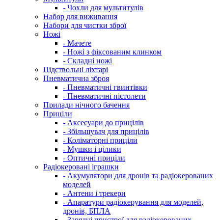
- Чохли для мультитулів
Набор для виживання
Набори для чистки зброї
Ножі
- Мачете
- Ножі з фіксованим клинком
- Складні ножі
Підствольні ліхтарі
Пневматична зброя
- Пневматичні гвинтівки
- Пневматичні пістолети
Прилади нічного бачення
Приціли
- Аксесуари до прицілів
- Збільшувач для прицілів
- Коліматорні приціли
- Мушки і цілики
- Оптичні приціли
Радіокеровані іграшки
- Акумулятори для дронів та радіокерованих
моделей
- Антени і трекери
- Апаратури радіокерування для моделей,
дронів, БПЛА
- Зарядні пристрої для радіокерованих