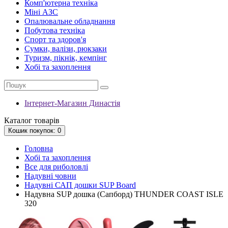
Комп'ютерна техніка
Міні АЗС
Опалювальне обладнання
Побутова техніка
Спорт та здоров'я
Сумки, валізи, рюкзаки
Туризм, пікнік, кемпінг
Хобі та захоплення
Інтернет-Магазин Династія
Каталог
товарів
Кошик
покупок
: 0
Головна
Хобі та захоплення
Все для риболовлі
Надувні човни
Надувні САП дошки SUP Board
Надувна SUP дошка (Сапборд) THUNDER COAST ISLE
320