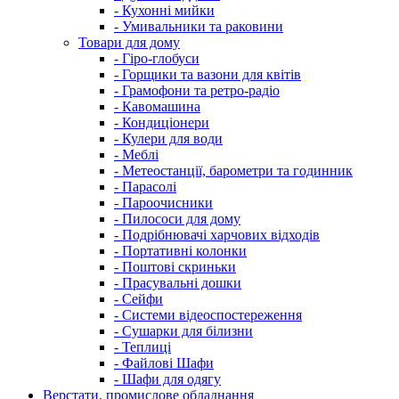
- Кухонні мийки
- Умивальники та раковини
Товари для дому
- Гіро-глобуси
- Горщики та вазони для квітів
- Грамофони та ретро-радіо
- Кавомашина
- Кондиціонери
- Кулери для води
- Меблі
- Метеостанції, барометри та годинник
- Парасолі
- Пароочисники
- Пилососи для дому
- Подрібнювачі харчових відходів
- Портативні колонки
- Поштові скриньки
- Прасувальні дошки
- Сейфи
- Системи відеоспостереження
- Сушарки для білизни
- Теплиці
- Файлові Шафи
- Шафи для одягу
Верстати, промислове обладнання