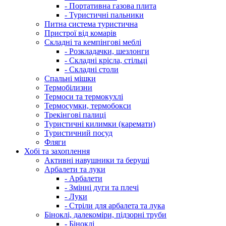
- Портативна газова плита
- Туристичні пальники
Питна система туристична
Пристрої від комарів
Складні та кемпінгові меблі
- Розкладачки, шезлонги
- Складні крісла, стільці
- Складні столи
Спальні мішки
Термобілизни
Термоси та термокухлі
Термосумки, термобокси
Трекінгові палиці
Туристичні килимки (каремати)
Туристичний посуд
Фляги
Хобі та захоплення
Активні навушники та беруші
Арбалети та луки
- Арбалети
- Змінні дуги та плечі
- Луки
- Стріли для арбалета та лука
Біноклі, далекоміри, підзорні труби
- Біноклі