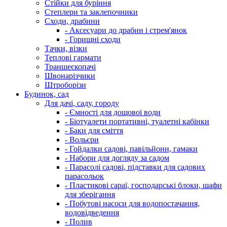
Стійки для буріння
Степлери та заклепочники
Сходи, драбини
- Аксесуари до драбин і стрем'янок
- Горищні сходи
Тачки, візки
Теплові гармати
Траншеєкопачі
Швонарізчики
Штроборізи
Будинок, сад
Для дачі, саду, городу
- Ємності для дощової води
- Біотуалети портативні, туалетні кабінки
- Баки для сміття
- Вольєри
- Гойдалки садові, павільйони, гамаки
- Набори для догляду за садом
- Парасолі садові, підставки для садових
парасольок
- Пластикові сараї, господарські блоки, шафи
для зберігання
- Побутові насоси для водопостачання,
водовідведення
- Полив