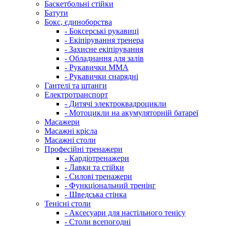
Баскетбольні стійки
Батути
Бокс, єдиноборства
- Боксерські рукавиці
- Екіпірування тренера
- Захисне екіпірування
- Обладнання для залів
- Рукавички ММА
- Рукавички снарядні
Гантелі та штанги
Електротранспорт
- Дитячі электроквадроцикли
- Мотоцикли на акумуляторній батареї
Масажери
Масажні крісла
Масажні столи
Професійні тренажери
- Кардіотренажери
- Лавки та стійки
- Силові тренажери
- Функціональний тренінг
- Шведська стінка
Тенісні столи
- Аксесуари для настільного тенісу
- Столи всепогодні