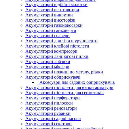
Акумуляторні відбійні молотки
Акумуляторні вентилятори
Акумуляторні викрутки
Акумуляторні висоторізи
Акумуляторні газонокосарки
Акумуляторні гайковерти
Акумуляторні гравери
Акумуляторні дрилі та шуруповерти
Акумуляторні клейові пістолети
Акумуляторні компресори
Акумуляторні ланцюгові пилки
Акумуляторні лобзики
Акумуляторні міксери
Акумуляторні ножиці по металу, різаки
Акумуляторні обприскувачі
- Аксесуари для садових обприскувачів
Акумуляторні пістолети для в'язки арматури
Акумуляторні пістолети для герметиків
Акумуляторні перфоратори
Акумуляторні пилососи
Акумуляторні реноватори
Акумуляторні рубанки
Акумуляторні садові насоси
Акумуляторні секатори
Акумуляторні степлери і цвяхозабивачі