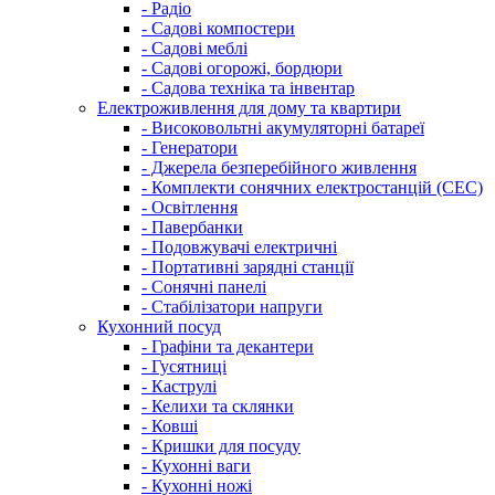
- Радіо
- Садові компостери
- Садові меблі
- Садові огорожі, бордюри
- Садова техніка та інвентар
Електроживлення для дому та квартири
- Високовольтні акумуляторні батареї
- Генератори
- Джерела безперебійного живлення
- Комплекти сонячних електростанцій (СЕС)
- Освітлення
- Павербанки
- Подовжувачі електричні
- Портативні зарядні станції
- Сонячні панелі
- Стабілізатори напруги
Кухонний посуд
- Графіни та декантери
- Гусятниці
- Каструлі
- Келихи та склянки
- Ковші
- Кришки для посуду
- Кухонні ваги
- Кухонні ножі