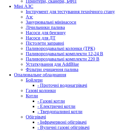
Принтери, сканери, БФП
Міні АЗС
Інструмент для тестування технічного стану
Азс
Занурювальні мінінасоси
Лічильники палива
Насоси для бензину
Насоси для ДТ
Пістолети заправні
Паливороздавальні колонки (ТРК)
Паливороздавальні комплекти 12-24 В
Паливороздавальні комплекти 220 В
Устаткування для AddBlue
Фільтри очищення палива
Опалювальне обладнання
Бойлери
- Проточні водонагрівачі
Газові колонки
Котли
- Газові котли
- Електричні котли
- Твердопаливні котли
Обігрівачі
- Інфрачервоні обігрівачі
- Вуличні газові обігрівачі