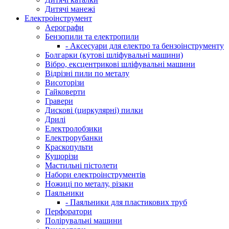
Дитячі манежі
Електроінструмент
Аерографи
Бензопили та електропили
- Аксесуари для електро та бензоінструменту
Болгарки (кутові шліфувальні машини)
Вібро, ексцентрикові шліфувальні машини
Відрізні пили по металу
Висоторізи
Гайковерти
Гравери
Дискові (циркулярні) пилки
Дрилі
Електролобзики
Електрорубанки
Краскопульти
Кущорізи
Мастильні пістолети
Набори електроінструментів
Ножиці по металу, різаки
Паяльники
- Паяльники для пластикових труб
Перфоратори
Полірувальні машини