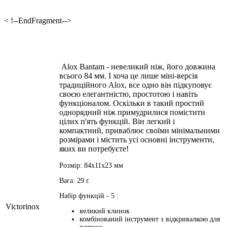
< !--EndFragment-->
Alox Bantam - невеликий ніж, його довжина
всього 84 мм. І хоча це лише міні-версія
традиційного Alox, все одно він підкуповує
своєю елегантністю, простотою і навіть
функціоналом. Оскільки в такий простий
однорядний ніж примудрилися помістити
цілих п'ять функцій. Він легкий і
компактний, приваблює своїми мінімальними
розмірами і містить усі основні інструменти,
яких ви потребуєте!
Розмір: 84x11x23 мм
Вага: 29 г.
Набір функцій - 5 :
Victorinox
великий клинок
комбінований інструмент з відкривалкою для