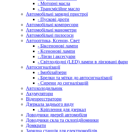
- Моторні масла
- Трансмісійне масло
Автомобільні зарядні пристрої
- Пускові дроти
Автомобільні компресори
Автомобільні манометри
Автомобільні пилососи
Автооптика, Ксенон, Свет
- Біксенонові лампи
- Ксенонові лампи
- Лінзи і аксесуари
- Світлодіодні (LED) лампи в лінзовані фари
Автосигналізації
- Імобілайзери
- Брелки та мітки до автосигналізації
- Сирени до сигналізацій
Автохолодильник
Акумулятори
Відеореєстратори
Дзеркала заднього виду
- Кріплення для дзеркал
Доводчики дверей автомобіля
Доводчики скла та склопідйомники
Домкрати
Зарядна станція для електромобілів