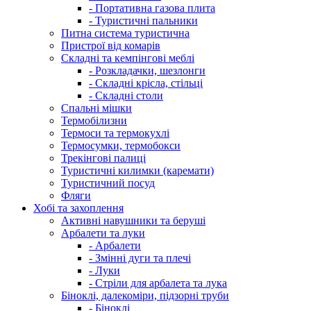
- Портативна газова плита
- Туристичні пальники
Питна система туристична
Пристрої від комарів
Складні та кемпінгові меблі
- Розкладачки, шезлонги
- Складні крісла, стільці
- Складні столи
Спальні мішки
Термобілизни
Термоси та термокухлі
Термосумки, термобокси
Трекінгові палиці
Туристичні килимки (каремати)
Туристичний посуд
Фляги
Хобі та захоплення
Активні навушники та беруші
Арбалети та луки
- Арбалети
- Змінні дуги та плечі
- Луки
- Стріли для арбалета та лука
Біноклі, далекоміри, підзорні труби
- Біноклі