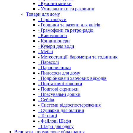
- Кухонні мийки
- Умивальники та раковини
Товари для дому
- Гіро-глобуси
- Горщики та вазони для квітів
- Грамофони та ретро-радіо
- Кавомашина
- Кондиціонери
- Кулери для води
- Меблі
- Метеостанції, барометри та годинник
- Парасолі
- Пароочисники
- Пилососи для дому
- Подрібнювачі харчових відходів
- Портативні колонки
- Поштові скриньки
- Прасувальні дошки
- Сейфи
- Системи відеоспостереження
- Сушарки для білизни
- Теплиці
- Файлові Шафи
- Шафи для одягу
Верстати, промислове обладнання