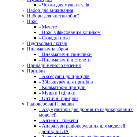
- Чохли для мультитулів
Набор для виживання
Набори для чистки зброї
Ножі
- Мачете
- Ножі з фіксованим клинком
- Складні ножі
Підствольні ліхтарі
Пневматична зброя
- Пневматичні гвинтівки
- Пневматичні пістолети
Прилади нічного бачення
Приціли
- Аксесуари до прицілів
- Збільшувач для прицілів
- Коліматорні приціли
- Мушки і цілики
- Оптичні приціли
Радіокеровані іграшки
- Акумулятори для дронів та радіокерованих
моделей
- Антени і трекери
- Апаратури радіокерування для моделей,
дронів, БПЛА
- Зарядні пристрої для радіокерованих