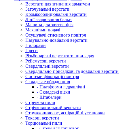
Верстати для згинання арматури
Заточувальні верстати
Кромкооблицювальні верстати
Лінії зварювання балки
Машина для зняття пір'я
Механізми подачі
Осушувачі стисненого повітря
Пазувально-довбальні верстати
Пилорами
Преси
Різьбонарізні верстати та приладдя
Рейсмусові верстати
Свердлильні верстати
Свердлильно-присадкові та довбальні верстати
Системи фільтрації повітря
Складське обладнання
- Платформи гідравлічні
- Складські візки
- Штабелери
Стрічкові пили
Стрічковопильний верстати
Стружкопилосос, аспіраційні установки
Токарні верстати
Торцювальні пили
- Столи для торцовок