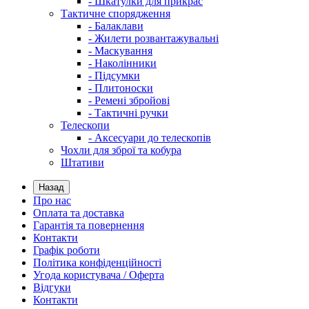
- Шкатулки для прикрас
Тактичне спорядження
- Балаклави
- Жилети розвантажувальні
- Маскування
- Наколінники
- Підсумки
- Плитоноски
- Ремені збройові
- Тактичні ручки
Телескопи
- Аксесуари до телескопів
Чохли для зброї та кобура
Штативи
Назад
Про нас
Оплата та доставка
Гарантія та повернення
Контакти
Графік роботи
Політика конфіденційності
Угода користувача / Оферта
Відгуки
Контакти