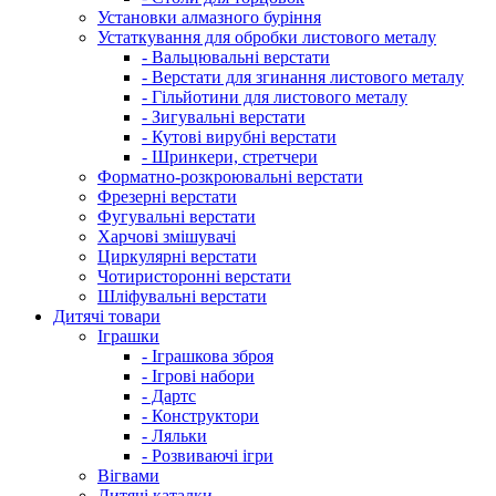
Установки алмазного буріння
Устаткування для обробки листового металу
- Вальцювальні верстати
- Верстати для згинання листового металу
- Гільйотини для листового металу
- Зигувальні верстати
- Кутові вирубні верстати
- Шринкери, стретчери
Форматно-розкроювальні верстати
Фрезерні верстати
Фугувальні верстати
Харчові змішувачі
Циркулярні верстати
Чотиристоронні верстати
Шліфувальні верстати
Дитячі товари
Іграшки
- Іграшкова зброя
- Ігрові набори
- Дартс
- Конструктори
- Ляльки
- Розвиваючі ігри
Вігвами
Дитячі каталки