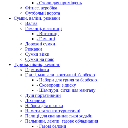
- Столи для приміщень
Фітнес, аеробіка
Футбольні ворота
Сумки, валізи, рюкзаки
Валіза
Гаманці, візитниці
- Візитниці
- Гаманці
Дорожні сумки
Рюкзаки
Сумки візки
Сумки на пояс
Туризм, пікнік, кемпінг
Гермомішки
Грилі, мангали, коптильні, барбекю
- Набори для гриля та барбекю
- Сковороди з диску
- Шампури, сітки для мангалу
Душ портативний
Ліхтарики
Набори для пікніка
Намети та тенти туристичні
Палиці для скандинавської ходьби
Пальники, лампи, газове обладнання
- Газові балони