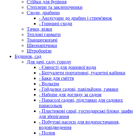
Стійки для буріння
Степлери та заклепочники
Сходи, драбини
- Аксесуари до драбин і стрем'янок
- Горищні сходи
Тачки, візки
Теплові гармати
Траншеєкопачі
Швонарізчики
Штроборізи
Будинок, сад
Для дачі, саду, городу
- Ємності для дощової води
- Біотуалети портативні, туалетні кабінки
- Баки для сміття
- Вольєри
- Гойдалки садові, павільйони, гамаки
- Набори для догляду за садом
- Парасолі садові, підставки для садових
парасольок
- Пластикові сараї, господарські блоки, шафи
для зберігання
- Побутові насоси для водопостачання,
водовідведення
- Полив