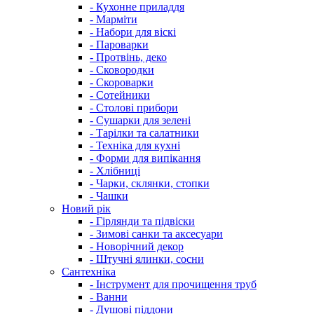
- Кухонне приладдя
- Марміти
- Набори для віскі
- Пароварки
- Протвінь, деко
- Сковородки
- Скороварки
- Сотейники
- Столові прибори
- Сушарки для зелені
- Тарілки та салатники
- Техніка для кухні
- Форми для випікання
- Хлібниці
- Чарки, склянки, стопки
- Чашки
Новий рік
- Гірлянди та підвіски
- Зимові санки та аксесуари
- Новорічний декор
- Штучні ялинки, сосни
Сантехніка
- Інструмент для прочищення труб
- Ванни
- Душові піддони