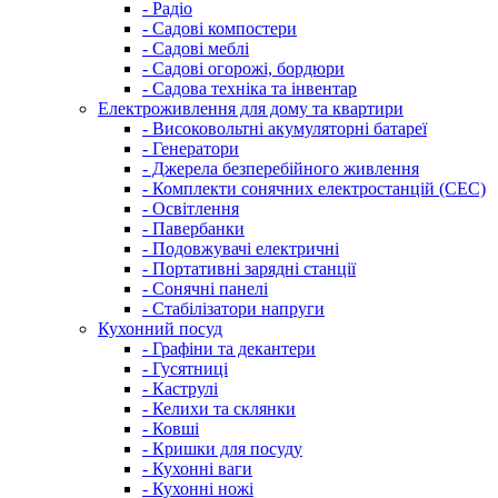
- Радіо
- Садові компостери
- Садові меблі
- Садові огорожі, бордюри
- Садова техніка та інвентар
Електроживлення для дому та квартири
- Високовольтні акумуляторні батареї
- Генератори
- Джерела безперебійного живлення
- Комплекти сонячних електростанцій (СЕС)
- Освітлення
- Павербанки
- Подовжувачі електричні
- Портативні зарядні станції
- Сонячні панелі
- Стабілізатори напруги
Кухонний посуд
- Графіни та декантери
- Гусятниці
- Каструлі
- Келихи та склянки
- Ковші
- Кришки для посуду
- Кухонні ваги
- Кухонні ножі