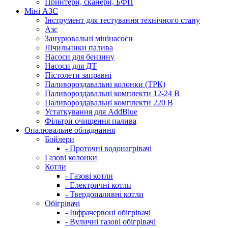
Принтери, сканери, БФП
Міні АЗС
Інструмент для тестування технічного стану
Азс
Занурювальні мінінасоси
Лічильники палива
Насоси для бензину
Насоси для ДТ
Пістолети заправні
Паливороздавальні колонки (ТРК)
Паливороздавальні комплекти 12-24 В
Паливороздавальні комплекти 220 В
Устаткування для AddBlue
Фільтри очищення палива
Опалювальне обладнання
Бойлери
- Проточні водонагрівачі
Газові колонки
Котли
- Газові котли
- Електричні котли
- Твердопаливні котли
Обігрівачі
- Інфрачервоні обігрівачі
- Вуличні газові обігрівачі