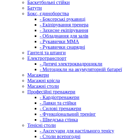
Баскетбольні стійки
Батути
Бокс, єдиноборства
- Боксерські рукавиці
- Екіпірування тренера
- Захисне екіпірування
- Обладнання для залів
- Рукавички ММА
- Рукавички снарядні
Гантелі та штанги
Електротранспорт
- Дитячі электроквадроцикли
- Мотоцикли на акумуляторній батареї
Масажери
Масажні крісла
Масажні столи
Професійні тренажери
- Кардіотренажери
- Лавки та стійки
- Силові тренажери
- Функціональний тренінг
- Шведська стінка
Тенісні столи
- Аксесуари для настільного тенісу
- Столи всепогодні