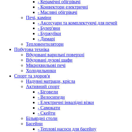
- Керамічні обігрівачі
- Конвектори електричні
- Масляні обігрівачі
Печі, каміни
- Аксесуари та комплектуючі для печей
- Булер'яни
- Буржуйки
- Димарі
Тепловентилятори
Побутова техніка
Вбудовані варильні поверхні
Вбудовані духові шафи
Мікрохвильові печі
Холодильники
Спорт та здоров'я
Надувні матраци, крісла
Активний спорт
- Біговели
- Велосипеди
- Електричні інвалідні візки
- Самокати
- Скейти
Більярдні столи
Басейни
- Теплові насоси для басейну