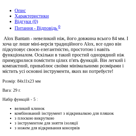
Опис
Характеристики
Відгуки (0)
0
Питання - Відповідь
Alox Bantam - невеликий ніж, його довжина всього 84 мм. І
хоча це лише міні-версія традиційного Alox, все одно він
підкуповує своєю елегантністю, простотою і навіть
функціоналом. Оскільки в такий простий однорядний ніж
примудрилися помістити цілих п'ять функцій. Він легкий і
компактний, приваблює своїми мінімальними розмірами і
містить усі основні інструменти, яких ви потребуєте!
Розмір: 84x11x23 мм
Вага: 29 г.
Набір функцій - 5 :
великий клинок
комбінований інструмент з відкривалкою для пляшок
з плоскою викруткою
з інструментом для зняття ізоляції
з ножем для відкривання консервів