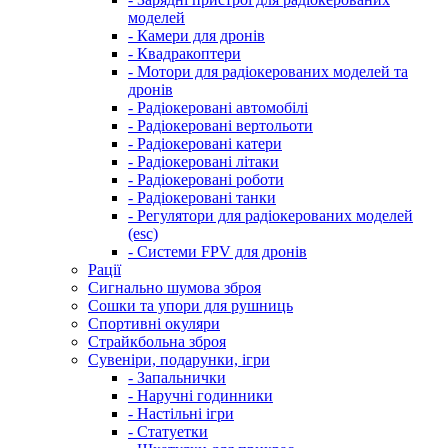
моделей
- Камери для дронів
- Квадракоптери
- Мотори для радіокерованих моделей та
дронів
- Радіокеровані автомобілі
- Радіокеровані вертольоти
- Радіокеровані катери
- Радіокеровані літаки
- Радіокеровані роботи
- Радіокеровані танки
- Регулятори для радіокерованих моделей
(esc)
- Системи FPV для дронів
Рації
Сигнально шумова зброя
Сошки та упори для рушниць
Спортивні окуляри
Страйкбольна зброя
Сувеніри, подарунки, ігри
- Запальнички
- Наручні годинники
- Настільні ігри
- Статуетки