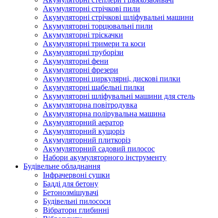
Акумуляторні стрічкові пили
Акумуляторні стрічкові шліфувальні машини
Акумуляторні торцювальні пили
Акумуляторні тріскачки
Акумуляторні тримери та коси
Акумуляторні труборізи
Акумуляторні фени
Акумуляторні фрезери
Акумуляторні циркулярні, дискові пилки
Акумуляторні шабельні пилки
Акумуляторні шліфувальні машини для стель
Акумуляторна повітродувка
Акумуляторна полірувальна машина
Акумуляторний аератор
Акумуляторний кущоріз
Акумуляторний плиткоріз
Акумуляторний садовий пилосос
Набори акумуляторного інструменту
Будівельне обладнання
Інфрачервоні сушки
Бадді для бетону
Бетонозмішувачі
Будівельні пилососи
Вібратори глибинні