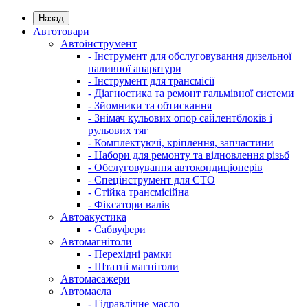
Назад
Автотовари
Автоінструмент
- Інструмент для обслуговування дизельної
паливної апаратури
- Інструмент для трансмісії
- Діагностика та ремонт гальмівної системи
- Зйомники та обтискання
- Знімач кульових опор сайлентблоків і
рульових тяг
- Комплектуючі, кріплення, запчастини
- Набори для ремонту та відновлення різьб
- Обслуговування автокондиціонерів
- Спецінструмент для СТО
- Стійка трансмісійна
- Фіксатори валів
Автоакустика
- Сабвуфери
Автомагнітоли
- Перехідні рамки
- Штатні магнітоли
Автомасажери
Автомасла
- Гідравлічне масло