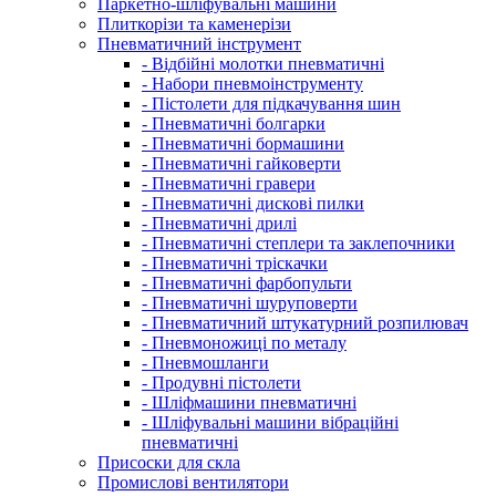
Паркетно-шліфувальні машини
Плиткорізи та каменерізи
Пневматичний інструмент
- Відбійні молотки пневматичні
- Набори пневмоінструменту
- Пістолети для підкачування шин
- Пневматичні болгарки
- Пневматичні бормашини
- Пневматичні гайковерти
- Пневматичні гравери
- Пневматичні дискові пилки
- Пневматичні дрилі
- Пневматичні степлери та заклепочники
- Пневматичні тріскачки
- Пневматичні фарбопульти
- Пневматичні шуруповерти
- Пневматичний штукатурний розпилювач
- Пневмоножиці по металу
- Пневмошланги
- Продувні пістолети
- Шліфмашини пневматичні
- Шліфувальні машини вібраційні
пневматичні
Присоски для скла
Промислові вентилятори