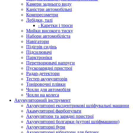
Камери заднього виду
Каністри автомобільні
Компресометри
Лебідки, талі
- Каретки і троси
Мийки високого тиску
Набори автомобіліста
Навігатори
Підігрів сидінь
Підсилювачі
Парктроніки
Перетворювачі напруги
Пускозарядні пристрої
Радар-детектори
Тестер акумуляторів
Тоніровочні плівки
Чохли для автомобіля
Чохли на колеса
Акумуляторний інструмент
Акумуляторні ексцентрикові шліфувальні машини
Акамуляторні фарбопульти
Акумулятори та зарядні пристрої
Акумуляторні болгарки (кутові шліфмашини)
Акумуляторні бури
Акумуляторні вібратори для бетону