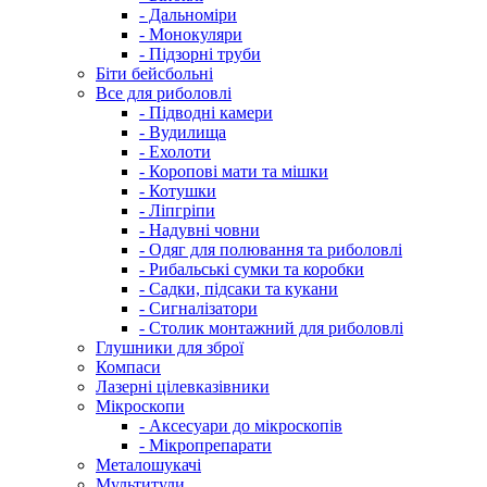
- Дальноміри
- Монокуляри
- Підзорні труби
Біти бейсбольні
Все для риболовлі
- Підводні камери
- Вудилища
- Ехолоти
- Коропові мати та мішки
- Котушки
- Ліпгріпи
- Надувні човни
- Одяг для полювання та риболовлі
- Рибальські сумки та коробки
- Садки, підсаки та кукани
- Сигналізатори
- Столик монтажний для риболовлі
Глушники для зброї
Компаси
Лазерні цілевказівники
Мікроскопи
- Аксесуари до мікроскопів
- Мікропрепарати
Металошукачі
Мультитули