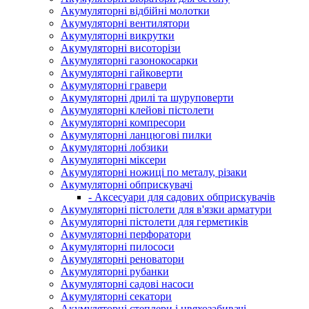
Акумуляторні відбійні молотки
Акумуляторні вентилятори
Акумуляторні викрутки
Акумуляторні висоторізи
Акумуляторні газонокосарки
Акумуляторні гайковерти
Акумуляторні гравери
Акумуляторні дрилі та шуруповерти
Акумуляторні клейові пістолети
Акумуляторні компресори
Акумуляторні ланцюгові пилки
Акумуляторні лобзики
Акумуляторні міксери
Акумуляторні ножиці по металу, різаки
Акумуляторні обприскувачі
- Аксесуари для садових обприскувачів
Акумуляторні пістолети для в'язки арматури
Акумуляторні пістолети для герметиків
Акумуляторні перфоратори
Акумуляторні пилососи
Акумуляторні реноватори
Акумуляторні рубанки
Акумуляторні садові насоси
Акумуляторні секатори
Акумуляторні степлери і цвяхозабивачі