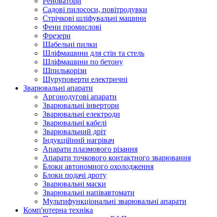
Реноватори
Садові пилососи, повітродувки
Стрічкові шліфувальні машини
Фени промислові
Фрезери
Шабельні пилки
Шліфмашини для стін та стель
Шліфмашини по бетону
Шпилькорізи
Шуруповерти електричні
Зварювальні апарати
Аргонодугові апарати
Зварювальні інвертори
Зварювальні електроди
Зварювальні кабелі
Зварювальний дріт
Індукційний нагрівач
Апарати плазмового різання
Апарати точкового контактного зварювання
Блоки автономного охолодження
Блоки подачі дроту
Зварювальні маски
Зварювальні напівавтомати
Мультифункціональні зварювальні апарати
Комп'ютерна техніка