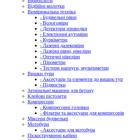
Віброплити
Відбійні молотки
Вимірювальна техніка
- Будівельні рівні
- Вологоміри
- Детектори проводки
- Електронні кутоміри
- Курвіметри
- Лазерні далекоміри
- Лазерні рівні, нівеліри
- Оптичні нівеліри
- Пірометри
- Тестери напруги, мультиметри
Вишки тури
- Аксесуари та елементи до вишок-тур
- Підмостки
Затиральні машини для бетону
Клейові пістолети
Компресори
- Компресорні головки
- Фільтри та аксесуари для компресорів
Міксери будівельні
Мотобури
- Аксесуари для мотобура
Піскоструминні кабіни