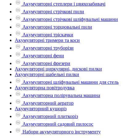
Акумуляторні степлери і цвяхозабивачі
Акумуляторні стрічкові пили
Акумуляторні стрічкові шліфувальні машини
Акумуляторні торцювальні пили
Акумуляторні тріскачки
Акумуляторні тримери та коси
Акумуляторні труборізи
Акумуляторні фени
Акумуляторні фрезери
Акумуляторні циркулярні, дискові пилки
Акумуляторні шабельні пилки
Акумуляторні шліфувальні машини для стель
Акумуляторна повітродувка
Акумуляторна полірувальна машина
Акумуляторний аератор
Акумуляторний кущоріз
Акумуляторний плиткоріз
Акумуляторний садовий пилосос
Набори акумуляторного інструменту