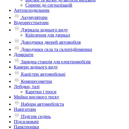
Сирени до сигналізацій
Автохолодильник
Акумулятори
Відеореєстратори
Дзеркала заднього виду
Кріплення для дзеркал
Доводчики дверей автомобіля
Доводчики скла та склопідйомники
Домкрати
Зарядна станція для електромобілів
Камери заднього виду
Каністри автомобільні
Компресометри
Лебідки, талі
Каретки і троси
Мийки високого тиску
Набори автомобіліста
Навігатори
Підігрів сидінь
Підсилювачі
Парктроніки