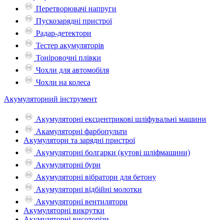
Перетворювачі напруги
Пускозарядні пристрої
Радар-детектори
Тестер акумуляторів
Тоніровочні плівки
Чохли для автомобіля
Чохли на колеса
Акумуляторний інструмент
Акумуляторні ексцентрикові шліфувальні машини
Акамуляторні фарбопульти
Акумулятори та зарядні пристрої
Акумуляторні болгарки (кутові шліфмашини)
Акумуляторні бури
Акумуляторні вібратори для бетону
Акумуляторні відбійні молотки
Акумуляторні вентилятори
Акумуляторні викрутки
Акумуляторні висоторізи