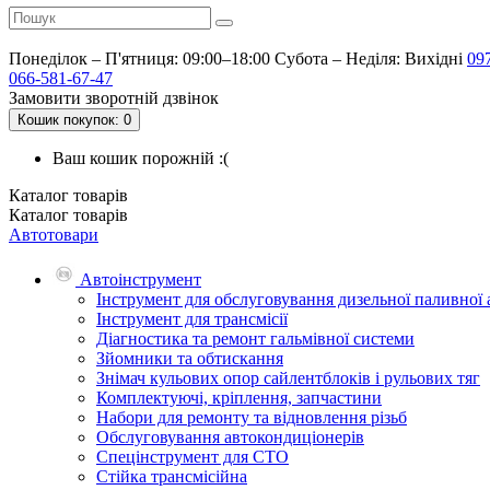
Понеділок – П'ятниця: 09:00–18:00
Субота – Неділя: Вихідні
09
066-581-67-47
Замовити зворотній дзвінок
Кошик
покупок
: 0
Ваш кошик порожній :(
Каталог
товарів
Каталог
товарів
Автотовари
Автоінструмент
Інструмент для обслуговування дизельної паливної
Інструмент для трансмісії
Діагностика та ремонт гальмівної системи
Зйомники та обтискання
Знімач кульових опор сайлентблоків і рульових тяг
Комплектуючі, кріплення, запчастини
Набори для ремонту та відновлення різьб
Обслуговування автокондиціонерів
Спецінструмент для СТО
Стійка трансмісійна