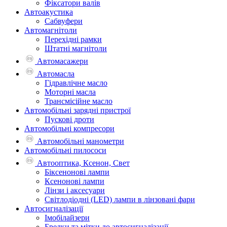
Фіксатори валів
Автоакустика
Сабвуфери
Автомагнітоли
Перехідні рамки
Штатні магнітоли
Автомасажери
Автомасла
Гідравлічне масло
Моторні масла
Трансмісійне масло
Автомобільні зарядні пристрої
Пускові дроти
Автомобільні компресори
Автомобільні манометри
Автомобільні пилососи
Автооптика, Ксенон, Свет
Біксенонові лампи
Ксенонові лампи
Лінзи і аксесуари
Світлодіодні (LED) лампи в лінзовані фари
Автосигналізації
Імобілайзери
Брелки та мітки до автосигналізації