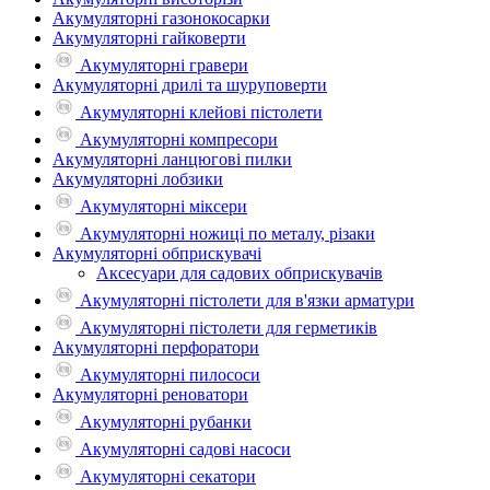
Акумуляторні газонокосарки
Акумуляторні гайковерти
Акумуляторні гравери
Акумуляторні дрилі та шуруповерти
Акумуляторні клейові пістолети
Акумуляторні компресори
Акумуляторні ланцюгові пилки
Акумуляторні лобзики
Акумуляторні міксери
Акумуляторні ножиці по металу, різаки
Акумуляторні обприскувачі
Аксесуари для садових обприскувачів
Акумуляторні пістолети для в'язки арматури
Акумуляторні пістолети для герметиків
Акумуляторні перфоратори
Акумуляторні пилососи
Акумуляторні реноватори
Акумуляторні рубанки
Акумуляторні садові насоси
Акумуляторні секатори