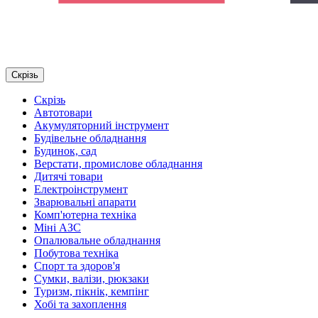
Скрізь
Скрізь
Автотовари
Акумуляторний інструмент
Будівельне обладнання
Будинок, сад
Верстати, промислове обладнання
Дитячі товари
Електроінструмент
Зварювальні апарати
Комп'ютерна техніка
Міні АЗС
Опалювальне обладнання
Побутова техніка
Спорт та здоров'я
Сумки, валізи, рюкзаки
Туризм, пікнік, кемпінг
Хобі та захоплення