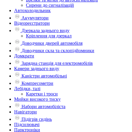
Сирени до сигналізацій
Автохолодильник
Акумулятори
Відеореєстратори
Дзеркала заднього виду
Кріплення для дзеркал
Доводчики дверей автомобіля
Доводчики скла та склопідйомники
Домкрати
Зарядна станція для електромобілів
Камери заднього виду
Каністри автомобільні
Компресометри
Лебідки, талі
Каретки і троси
Мийки високого тиску
Набори автомобіліста
Навігатори
Підігрів сидінь
Підсилювачі
Парктроніки