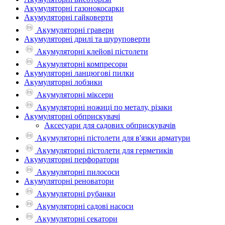
Акумуляторні газонокосарки
Акумуляторні гайковерти
Акумуляторні гравери
Акумуляторні дрилі та шуруповерти
Акумуляторні клейові пістолети
Акумуляторні компресори
Акумуляторні ланцюгові пилки
Акумуляторні лобзики
Акумуляторні міксери
Акумуляторні ножиці по металу, різаки
Акумуляторні обприскувачі
Аксесуари для садових обприскувачів
Акумуляторні пістолети для в'язки арматури
Акумуляторні пістолети для герметиків
Акумуляторні перфоратори
Акумуляторні пилососи
Акумуляторні реноватори
Акумуляторні рубанки
Акумуляторні садові насоси
Акумуляторні секатори