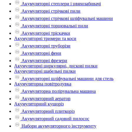
Акумуляторні степлери і цвяхозабивачі
Акумуляторні стрічкові пили
Акумуляторні стрічкові шліфувальні машини
Акумуляторні торцювальні пили
Акумуляторні тріскачки
Акумуляторні тримери та коси
Акумуляторні труборізи
Акумуляторні фени
Акумуляторні фрезери
Акумуляторні циркулярні, дискові пилки
Акумуляторні шабельні пилки
Акумуляторні шліфувальні машини для стель
Акумуляторна повітродувка
Акумуляторна полірувальна машина
Акумуляторний аератор
Акумуляторний кущоріз
Акумуляторний плиткоріз
Акумуляторний садовий пилосос
Набори акумуляторного інструменту