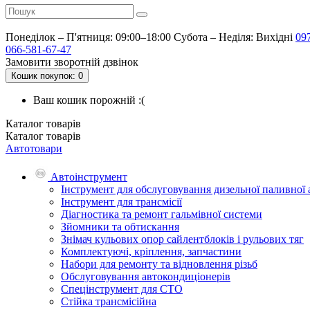
Понеділок – П'ятниця: 09:00–18:00
Субота – Неділя: Вихідні
09
066-581-67-47
Замовити зворотній дзвінок
Кошик
покупок
: 0
Ваш кошик порожній :(
Каталог
товарів
Каталог
товарів
Автотовари
Автоінструмент
Інструмент для обслуговування дизельної паливної
Інструмент для трансмісії
Діагностика та ремонт гальмівної системи
Зйомники та обтискання
Знімач кульових опор сайлентблоків і рульових тяг
Комплектуючі, кріплення, запчастини
Набори для ремонту та відновлення різьб
Обслуговування автокондиціонерів
Спецінструмент для СТО
Стійка трансмісійна