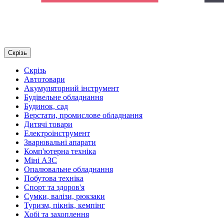
Скрізь
Скрізь
Автотовари
Акумуляторний інструмент
Будівельне обладнання
Будинок, сад
Верстати, промислове обладнання
Дитячі товари
Електроінструмент
Зварювальні апарати
Комп'ютерна техніка
Міні АЗС
Опалювальне обладнання
Побутова техніка
Спорт та здоров'я
Сумки, валізи, рюкзаки
Туризм, пікнік, кемпінг
Хобі та захоплення