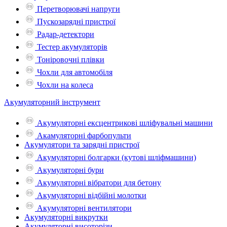
Перетворювачі напруги
Пускозарядні пристрої
Радар-детектори
Тестер акумуляторів
Тоніровочні плівки
Чохли для автомобіля
Чохли на колеса
Акумуляторний інструмент
Акумуляторні ексцентрикові шліфувальні машини
Акамуляторні фарбопульти
Акумулятори та зарядні пристрої
Акумуляторні болгарки (кутові шліфмашини)
Акумуляторні бури
Акумуляторні вібратори для бетону
Акумуляторні відбійні молотки
Акумуляторні вентилятори
Акумуляторні викрутки
Акумуляторні висоторізи