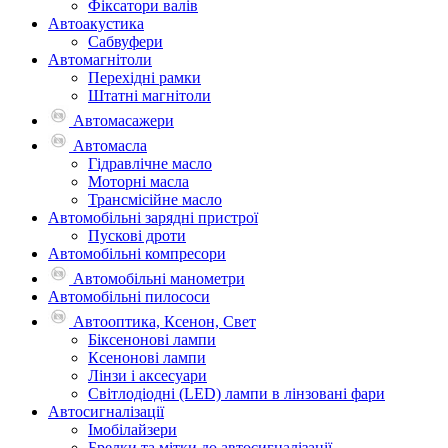
Фіксатори валів
Автоакустика
Сабвуфери
Автомагнітоли
Перехідні рамки
Штатні магнітоли
Автомасажери
Автомасла
Гідравлічне масло
Моторні масла
Трансмісійне масло
Автомобільні зарядні пристрої
Пускові дроти
Автомобільні компресори
Автомобільні манометри
Автомобільні пилососи
Автооптика, Ксенон, Свет
Біксенонові лампи
Ксенонові лампи
Лінзи і аксесуари
Світлодіодні (LED) лампи в лінзовані фари
Автосигналізації
Імобілайзери
Брелки та мітки до автосигналізації